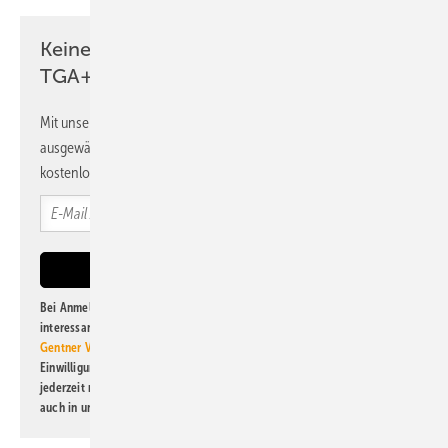
Keine Zeit? Kein Problem mit dem
TGA+E Newsletter!
Mit unserem Newsletter erhalten Sie regelmäßig von uns
ausgewählte Informationen und Neuigkeiten, gebündelt und
kostenlos direkt ins Postfach.
Bei Anmeldung zu diesem Newsletter bin ich damit einverstanden, über
interessante Verlags- und Online-Angebote
der Marken der Alfons W.
Gentner Verlag GmbH & Co. KG
informiert zu werden. Diese
Einwilligung kann ich jederzeit widerrufen und eine Abmeldung ist
jederzeit möglich. Informationen zum Umgang mit Daten finden Sie
auch in unserer
Datenschutzerklärung
.