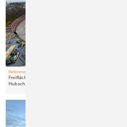
Referenzprojekt
Freiflächenheizung für ganz­jäh­rige
Hub­schrau­ber­lan­dun­gen