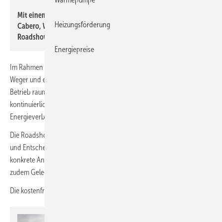
Mit einem eigens umgebauten LKW machen Heidinger,
Heizungsförderung
Cabero, Weger und ebm-papst
bei der gemeinsamen Exobox-
Roadshow die Zukunft der TGA hautnah erlebbar.
Energiepreise
Im Rahmen der gemeinsamen Veranstaltung von Heidinger, Cabero,
Weger und ebm-papst
wird das System Exobox vorgestellt, das den
Betrieb raumluft- und kältetechnischer Anlagen auf Basis
kontinuierlicher Datenauswertung automatisch anpasst. Ziel ist es,
Energieverbräuche zu senken und Betriebsprozesse zu stabilisieren.
Die Roadshow richtet sich an Fachplaner, Anlagenbauer, Betreiber
und Entscheider. Neben technischen Demonstrationen werden
konkrete Anwendungsbeispiele präsentiert. Die Teilnahme bietet
zudem Gelegenheit zum Austausch mit Fachkollegen.
Die kostenfreie
Anmeldung
ist ab sofort möglich. ■