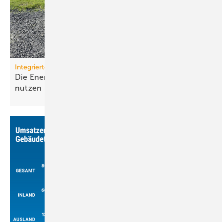
Integrierte Abluftkonzepte
Die Energiepotenziale der Abluft systema­tisch
nutzen