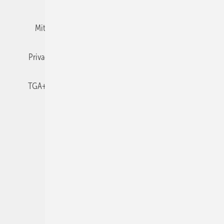
Mitgliedschaften und Engagement
Newsletter
Privacy Manager
RSS-Feed
TGA+E abonnieren
TGA+E-WissensCheck
Veranstaltungen / Webinare
© 2026 TGA+E Fachplaner