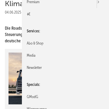
Klima­technik
Premium
04.06.2025
|
Druckvorschau
+E
Die Road­show bringt das KI-basierte Sys­tem Exobox zur
Services
Steue­rung von Kälte-, Klima- und Lüftungs­technik in 8
deutsche Städte.
Abo & Shop
Media
Newsletter
Specials
GModG
Wärmepumpe
ebm-papst