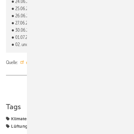
● 24.06.2025 – Ingolstadt
● 25.06.2025 – Leipzig
● 26.06.2025 – Berlin
● 27.06.2025 – Hamburg
● 30.06.2025 – Dortmund
● 01.07.2025 – Maintal
● 02. und 03.07.2025 – Hollenbach
Quelle:
ebm-papst
/ ob / ml
Teilen
Link kopieren
Tags
Klimatechnik
Kältetechnik
Künstliche Intelligenz
Lüftungstechnik
ebm-papst