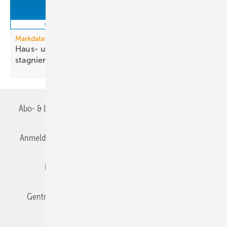
Markdaten
Haus- und Gebäude­technik: Reale Entwick­lung
stag­niert
2026
Abo- & Leserservice
AGB
Alle Inhalte chronologisch
Anmelden
Anmeldung & Registrierung
Datenschutz
Editor's choice
E-Paper
Fachbeiträge
Gentner Verlag
Impressum
Karriere bei Gentner
Team
Mediaservice