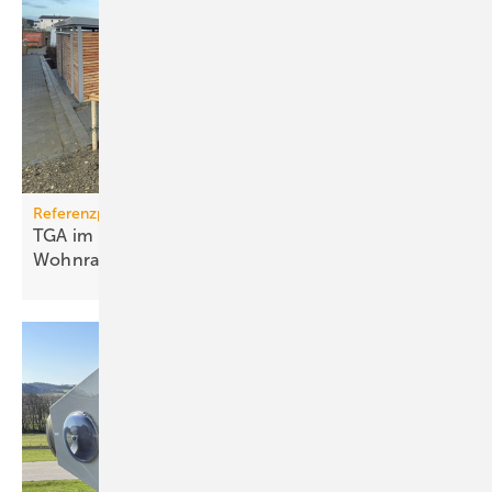
Referenzprojekt
TGA im Modulbau: Raum­kli­ma für be­zahl­ba­ren
Wohn­raum