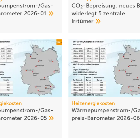
umpen­strom-/Gas­
CO
-Bepreisung: neues 
2
aro­meter
2026-01
wider­legt 5 zent­rale
Irr­tümer
giekosten
Heizenergiekosten
umpen­strom-/Gas­
Wärmepumpen­strom-/Ga
aro­meter
2026-05
preis-Baro­meter
2026-0