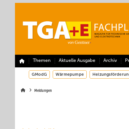
Springe
Springe
Springe
auf
auf
auf
Hauptinhalt
Hauptmenü
SiteSearch
Themen
Aktuelle Ausgabe
Archiv
P
GModG
Wärmepumpe
Heizungsförderun
Meldungen