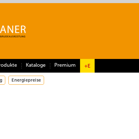
rodukte
Kataloge
Premium
+E
g
Energiepreise