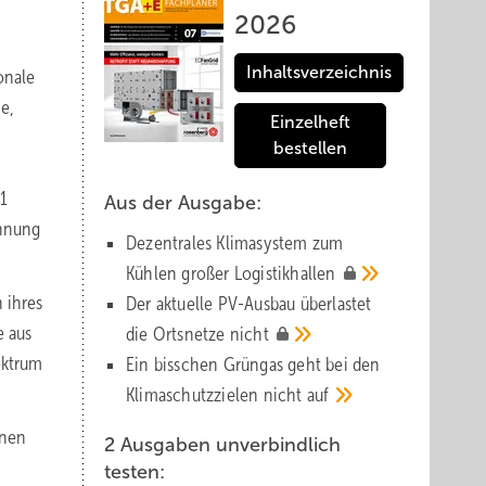
2026
Inhaltsverzeichnis
onale
e,
Einzelheft
bestellen
(1
Aus der Ausgabe:
chnung
Dezentrales Klimasystem zum
Kühlen großer
Logistik­hallen
 ihres
Der aktuelle PV-Ausbau über­lastet
e aus
die Orts­netze
nicht
ektrum
Ein bisschen Grüngas geht bei den
Klima­schutz­zielen nicht
auf
nnen
2 Ausgaben unverbindlich
testen: