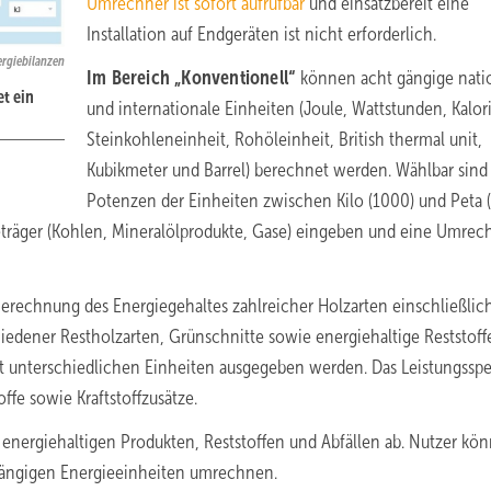
Umrechner ist sofort aufrufbar
und einsatzbereit eine
Installation auf Endgeräten ist nicht erforderlich.
ergiebilanzen
Im Bereich „Konventionell“
können acht gängige nati
t ein
und internationale Einheiten (Joule, Wattstunden, Kalori
Steinkohleneinheit, Rohöleinheit, British thermal unit,
Kubikmeter und Barrel) berechnet werden. Wählbar sind
Potenzen der Einheiten zwischen Kilo (1000) und Peta 
eträger (Kohlen, Mineralölprodukte, Gase) eingeben und eine Umre
erechnung des Energiegehaltes zahlreicher Holzarten einschließlich
ener Restholzarten, Grünschnitte sowie energiehaltige Reststoff
ht unterschiedlichen Einheiten ausgegeben werden. Das Leistungssp
fe sowie Kraftstoffzusätze.
 energiehaltigen Produkten, Reststoffen und Abfällen ab. Nutzer kö
 gängigen Energieeinheiten umrechnen.