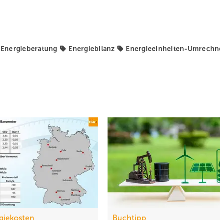
Energieberatung
Energiebilanz
Energieeinheiten-Umrechn
giekosten
Buchtipp