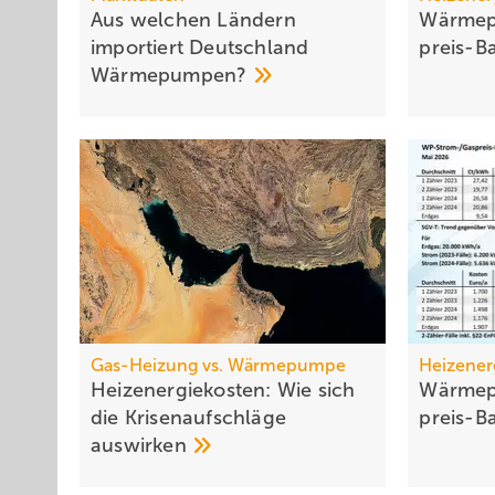
Aus welchen Ländern
Wärmep
importiert Deutschland
preis-B
Wärmepumpen?
Gas-Heizung vs. Wärmepumpe
Heizener
Heizenergiekosten: Wie sich
Wärmep
die Krisen­auf­schläge
preis-B
auswirken