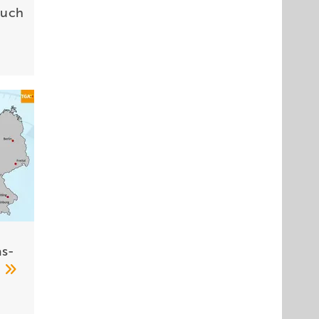
Buch
s­
6