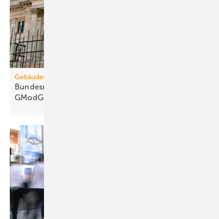
Gebäudemodernisierungsgesetz
Bundesrats­aus­schüsse: 67 Kritik­punkte zum
GModG-Entwurf