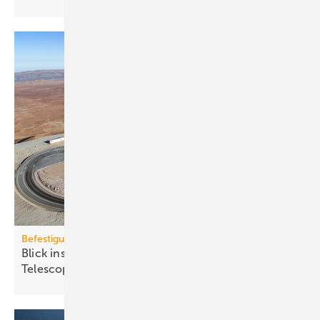
Befestigungstechnik
Blick ins All: fischer-Sys­te­me im Ex­treme­ly Large
Te­le­scope