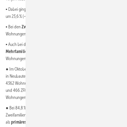
▪ Dabei ging die Zahl der Baugenehmigungen für
Einfamilienhäuser
um 23,6 % (− 9800) auf 31 800 zurück.
▪ Bei den
Zweifamilienhäusern
sank die Zahl genehmigter
Wohnungen um 13,6 % (− 1700) auf 10 700.
▪ Auch bei der zahlenmäßig stärksten Gebäudeart, den
Mehrfamilienhäusern
, verringerte sich die Zahl der genehmigten
Wohnungen deutlich um 22,2 % (− 26 300) auf 92 000 Wohnungen.
● Im Oktober verteilen sich die Baugenehmigungen für Wohnungen
in Neubauten auf 9549 Wohnungen in 886 Mehrfamilienhäusern,
4362 Wohnungen in 3896 Ein- und Zweifamilienhäusern (3430 EFH
und 466 ZFH), 258 Wohnungen in 1916 Nichtwohngebäuden und 881
Wohnungen in 33 Wohnheimen.
● Bei 84,8 % der im Oktober 2024 für 3896 Ein- und
Zweifamilienhäuser (3430 bzw. 466) erteilten Baugenehmigungen ist
als
primäres Heizsystem
eine Wärmepumpe vorgesehen (insgesamt