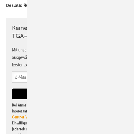
Destatis
TGA-Marktdaten
Wohnungen
Keine Zeit? Kein Problem mit dem
TGA+E Newsletter!
Mit unserem Newsletter erhalten Sie regelmäßig von uns
ausgewählte Informationen und Neuigkeiten, gebündelt und
kostenlos direkt ins Postfach.
Bei Anmeldung zu diesem Newsletter bin ich damit einverstanden, über
interessante Verlags- und Online-Angebote
der Marken der Alfons W.
Gentner Verlag GmbH & Co. KG
informiert zu werden. Diese
Einwilligung kann ich jederzeit widerrufen und eine Abmeldung ist
jederzeit möglich. Informationen zum Umgang mit Daten finden Sie