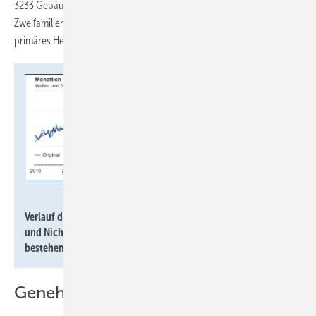
3233 Gebäude). Bei 2,6 % bzw. 102 der genehmigten Ein- und
Zweifamilienhäuser ist eine Gas-Heizung (Erdgas, Flüssiggas) als
primäres Heizsystem vorgesehen.
Statistisches Bundesamt
Verlauf der monatlich genehmigten Wohnungen in Wohn-
und Nichtwohngebäuden inklusive Baumaßnahmen an
bestehenden Gebäuden von 2010 bis Oktober 2024.
Genehmigungen vs. Fertigstellungen