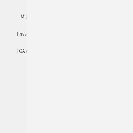
Mitgliedschaften und Engagement
Newsletter
Privacy Manager
RSS-Feed
TGA+E abonnieren
TGA+E-WissensCheck
Veranstaltungen / Webinare
© 2026 TGA+E Fachplaner