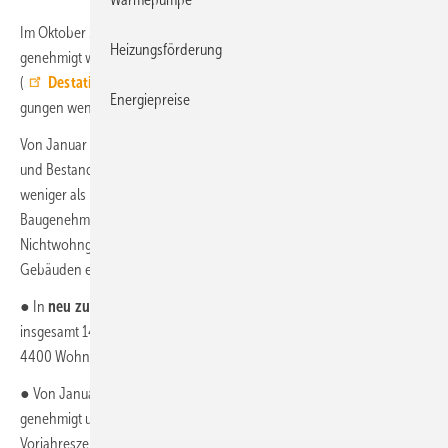
Im Oktober 2024 ist in Deutschland der Bau von 18 600 Wohnungen
Heizungsförderung
ge­neh­migt worden. Nach Angaben des Statistischen Bundes­amts
(
Destatis
) waren das 4100 beziehungs­weise 18,0 % Bau­ge­neh­mi­
Energiepreise
gun­gen weniger als im Oktober 2023.
Von Januar bis Oktober 2024 wurden 175 800 Wohnungen (Neubau
und Bestand) genehmigt. Das waren 19,5 % oder 42 600 Wohnungen
weniger als im Vorjahreszeitraum. In diesen Ergebnissen sind sowohl
Baugenehmigungen für Wohnungen in neuen Wohn- und
Nichtwohngebäuden als auch für neue Wohnungen in bestehenden
Gebäuden enthalten.
● In
neu zu errichtenden Wohngebäuden
wurden im Oktober 2024
insgesamt 14 800 Wohnungen genehmigt. Das waren 23,0 % oder
4400 Wohnungen weniger als im Vorjahresmonat.
● Von Januar bis Oktober 2024 wurden 143 500
Neubauwohnungen
genehmigt und damit 22,2 % oder 41 000 Wohnungen weniger als im
Vorjahreszeitraum.