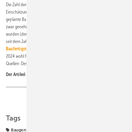
Die Zahl der Baugenehmigungen ist ein wichtiger Frühindikator zur
Einschätzung der zukünftigen Bauaktivität, da Baugenehmigungen
geplante Bauvorhaben darstellen. Die Zahl der Bauvorhaben, die
zwar genehmigt, aber noch nicht begonnen oder abgeschlossen
wurden (der sogenannte Bauüberhang), verringert sich 2023 erstmals
seit dem Jahr 2008 (siehe:
2023: 0,3 % weniger
Baufertigstellungen als im Vorjahr
). Diese Entwicklung dürfte sich
2024 wohl fortsetzen. ■
Quellen: Destatis / jv
Der Artikel gehört zur
TGA-Themenseite TGA-Marktdaten
Teilen
Link kopieren
Tags
Baugenehmigungen
Baukonjunktur
Baumarkt