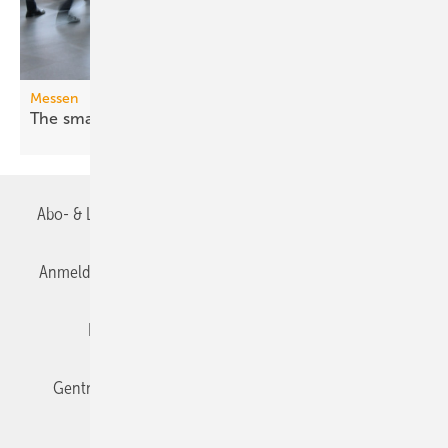
Messen
The smarter E Europe 2026: Fossil war
gestern
Abo- & Leserservice
AGB
Alle Inhalte chronologisch
Anmelden
Anmeldung & Registrierung
Datenschutz
Editor's choice
E-Paper
Fachbeiträge
Gentner Verlag
Impressum
Karriere bei Gentner
Team
Mediaservice