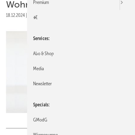
Woh­nun­gen
Premium
18.12.2024
|
Druckvorschau
+E
Services
Abo & Shop
Media
Newsletter
Specials
GV // sumak77 / iStock / Getty Images Plus
GModG
Wärmepumpe