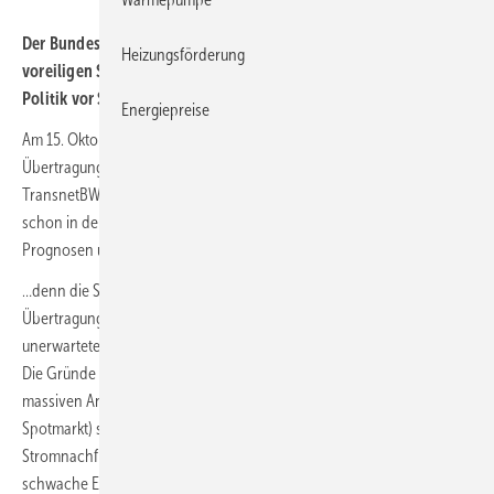
Der Bundesverband Erneuerbare Energie (BEE) warnt vor
Heizungsförderung
voreiligen Schlüssen aus Sondereffekten am Strommarkt und die
Politik vor Schnellschüssen bei der EEG-Umlage.
Energiepreise
Am 15. Oktober 2021 werden die vier deutschen
Übertragungsnetzbetreiber 50Hertz, Amprion, TenneT und
TransnetBW die EEG-Umlage für das Jahr 2022 bekanntgeben. Wie
schon in den Vorjahren gibt es bereits im Vorfeld Diskussionen und
Prognosen und Diskussionen um die Prognosen…
…denn die Strompreise sind entgegen der Vorhersage der
Übertragungsnetzbetreiber in der letzten Zeit auf ein bisher
unerwartetes Niveau gestiegen, was prinzipiell die EEG-Umlage senkt.
Die Gründe für die gestiegenen Strompreise sind vielfältig: Neben dem
massiven Anstieg des Gaspreises auf über 150 Euro/MWh (15 Ct/kWh,
Spotmarkt) sind auch die CO
-Preise (EU-Zertifikate), die steigende
2
Stromnachfrage durch das Anziehen der Wirtschaft sowie die
schwache Einspeisung aus Windkraftanlagen dafür verantwortlich.