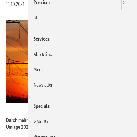
Premium
11.10.2021
|
Druckvorschau
+E
Services
Abo & Shop
Media
Newsletter
Specials
stu12 – stock.adobe.com
Durch mehrere Sondereffekte am Strommarkt könnte die EEG-
GModG
Umlage 2022 auf ein unrealistisch niedriges Niveau sinken.
Wärmepumpe