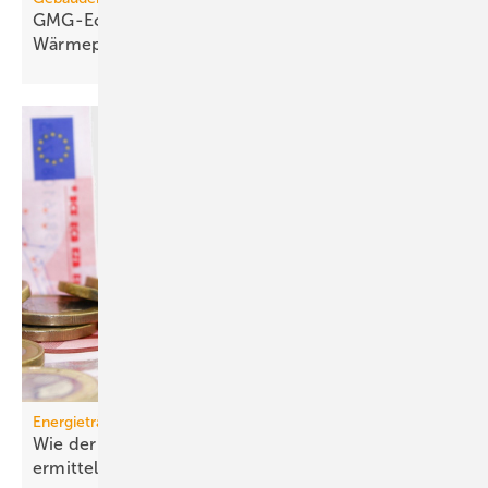
GMG-Eckpunkte: Es kommt jetzt auf
Wärmepumpen
an
Energieträger
Wie der effektive Strom­preis für Wärme­pumpen
ermittelt
wird