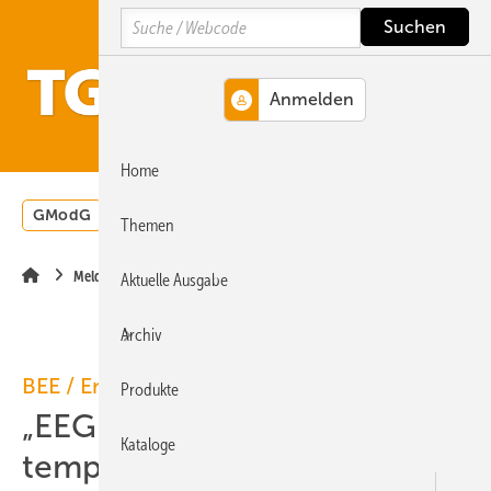
Springe
Springe
Springe
Search
auf
auf
auf
Hauptinhalt
Hauptmenü
SiteSearch
MENÜ
Home
GModG
Wärmepumpe
Heizungsförderung
Energ
Themen
Meldungen
Aktuelle Ausgabe
Archiv
BEE / Energiewende
Produkte
„EEG-Umlage sinkt nur durch
Kataloge
temporäre Sondereffekte“