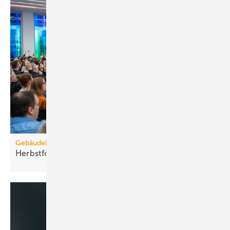
Gebäudebestand
Herbstforum Altbau: NT-ready statt
H2-ready