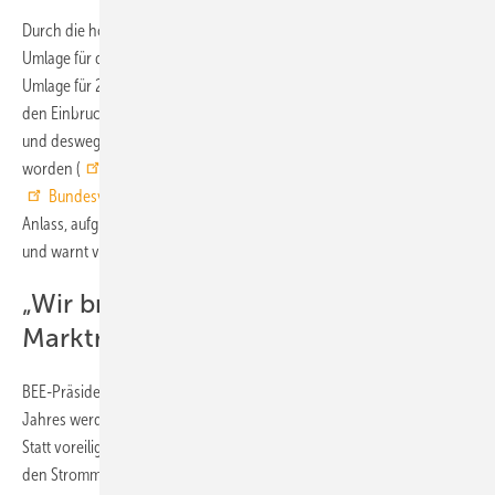
Durch die hohen Strompreise wird auch ein Absinken der EEG-
Umlage für das Jahr 2022 erwartet. Laut Agora Energiewende wird die
Umlage für 2022 bei etwa 3 bis 4 Ct/kWh liegen, für 2021 war sie durch
den Einbruch des Basisstrompreises auf über 9 Ct/kWh prognostiziert
und deswegen durch den Bundeshaushalt auf 6,5 ct/kWh gedeckelt
worden (
Entwicklung der EEG-Umlage von 2011 bis 2021
). Der
Bundesverband Erneuerbare Energie
(BEE) sieht aber keinen
Anlass, aufgrund der temporären Effekte voreilige Schlüsse zu ziehen
und warnt vor politischen Schnellschüssen.
„Wir brauchen eine Neuordnung des
Marktrahmens“
BEE-Präsidentin Dr. Simone Peter: „Die meisten Sondereffekte dieses
Jahres werden sich in den nächsten Monaten wieder verändern.
Statt voreiliger Entscheidungen braucht es jetzt einen Gesamtblick auf
den Strommarkt und eine Neuordnung des Marktrahmens. Zwar