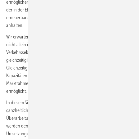
ermöglichen die aktuellen Effekte potenziell eine starke Reduzierung
der in der EEG-Umlage sichtbar werdenden Differenzkosten der
erneuerbaren Energien, allerdings werden diese Effekte nicht lange
anhalten.
Wir erwarten, dass die Differenzkosten zunächst weiter steigen und
nicht allein über die CO
-Bepreisung aus dem Wärme- und
2
Verkehrssektor gedeckt werden können, wenn die Einnahmen
gleichzeitig für den sozialen Ausgleich genutzt werden sollen.
Gleichzeitig braucht es für den notwendigen Zubau Erneuerbarer-
Kapazitäten eine sichere Finanzierung. Solange es keinen neuen
Marktrahmen gibt, der diese Finanzierung von Investitionen
ermöglicht, ist der Mechanismus des EEG weiter erforderlich.“
In diesem Sinne bedürfe die Debatte zur EEG-Umlage eine
ganzheitliche Einordnung. Peter: „Ein neues Marktdesign und eine
Überarbeitung der Steuern, Abgaben und Umlagen im Energiebereich
werden den dringend benötigten Flexibilitätsbedarf sowie die
Umsetzung der Sektorenkopplung für eine erfolgreiche Energiewende