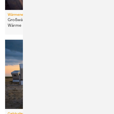
Wärmenetz
Großwärmepumpen: Weg­be­rei­ter für fossil­freie
Wär­me
Gebäudemodernisierungsgesetz