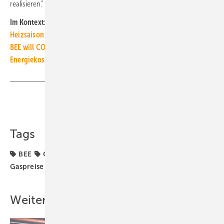
realisieren.“
Im Kontext:
Heizsaison 2021/22: Heizöl und Erdgas deutlich teurer
BEE will CO2-Bepreisung schnell und deutlich erhöhen
Energiekosten: Stärkster Anstieg seit 21 Jahren
Teilen
Link kopieren
Tags
BEE
CO2-Bepreisung
CO2-Preis
EEG-Umlage
Gaspreise
Strompreise
Weitere Inhalte