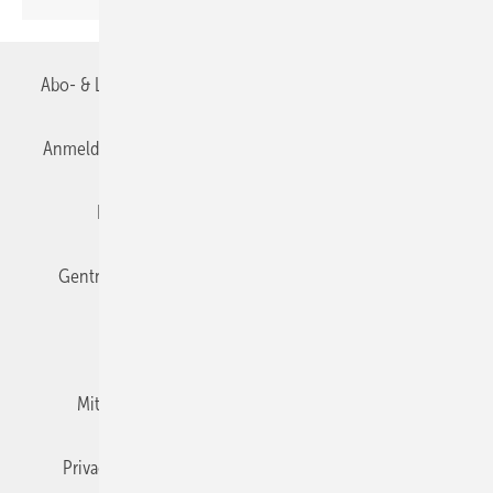
Abo- & Leserservice
AGB
Alle Inhalte chronologisch
Anmelden
Anmeldung & Registrierung
Datenschutz
Editor's choice
E-Paper
Fachbeiträge
Gentner Verlag
Impressum
Karriere bei Gentner
Team
Mediaservice
Mitgliedschaften und Engagement
Newsletter
Privacy Manager
RSS-Feed
TGA+E abonnieren