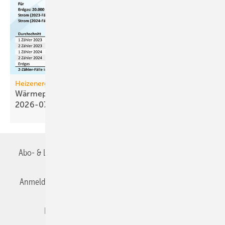
Heizenergiekosten
Wärmepumpen­strom-/Gas­preis-Baro­meter
2026-07
Abo- & Leserservice
AGB
Alle Inhalte chronologisch
Anmelden
Anmeldung & Registrierung
Datenschutz
Editor's choice
E-Paper
Fachbeiträge