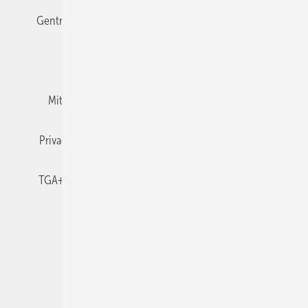
Gentner Verlag
Impressum
Karriere bei Gentner
Team
Mediaservice
Mitgliedschaften und Engagement
Newsletter
Privacy Manager
RSS-Feed
TGA+E abonnieren
TGA+E-WissensCheck
Veranstaltungen / Webinare
© 2026 TGA+E Fachplaner