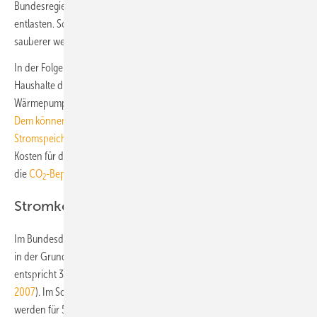
Bundesregierung deutsche Haushalte um rund 9,7 Mrd. Euro
entlasten. Soll die Energiewende gelingen, muss Strom nicht nur
sauberer werden, sondern auch bezahlbar bleiben.“
In der Folge würde es aber dazu führen, dass „Energiewende“-
Haushalte durch die Elektrifizierung der Wärmeerzeugung mit
Wärmepumpen und E-Mobilität eine höhere Stromrechnung erhalten.
Dem können sie relativ einfach über Photovoltaik-Anlagen und
Stromspeicher begegnen
. Zusätzlich werden sie durch sinkende
Kosten für den Bezug von Brenn- und Kraftstoffen entlastet, wo durch
die
CO
-Bepreisung
ein langjähriger Preisanstieg vorgezeichnet ist.
2
Stromkosten 2021 für Musterhaushalte
Im Bundesdurchschnitt werden im Februar 2021 für 5000 kWh Strom
in der Grundversorgung 1655 Euro fällig. Ein neues Allzeithoch. Das
entspricht 33,1 Ct/kWh (
Strompreisentwicklung für 5000 kWh seit
2007
). Im Schnitt der zehn günstigsten alternativen Stromanbieter
werden für 5000 kWh Strom lediglich 1347 Euro fällig. Eine Ersparnis