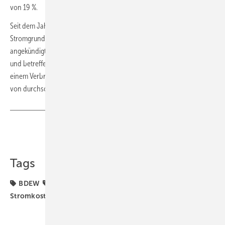
von 19 %.
Seit dem Jahreswechsel 2020/21 haben nach Check24-Angaben 149
Stromgrundversorger die Preise erhöht oder Preiserhöhungen
angekündigt. Im Durchschnitt betragen die Preiserhöhungen 2,7 %
und betreffen rund 2,1 Mio. Haushalte. Für einen Musterhaushalt mit
einem Verbrauch von 5000 kWh/a bedeutet das zusätzliche Kosten
von durchschnittlich 43 Euro/a. ■
Teilen
Link kopieren
Tags
BDEW
EEG-Umlage
Energiepreise
Haushalt
Stromkosten
Strompreise