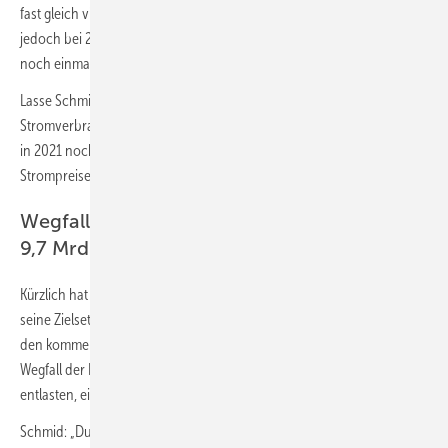
fast gleich viel Strom verbrauchten. Der Preis lag 2016 im Schnitt
jedoch bei 27 Ct/kWh. Auch im Vergleich zu 2019 stiegen die Kosten
noch einmal um gut 900 Mio. Euro.
Lasse Schmid, Geschäftsführer Energie bei
Check24
: „Bleibt der
Stromverbrauch 2021 annähernd konstant, wird der 2020er-Rekord
in 2021 nochmals übertroffen werden. Zu Beginn des Jahres sind die
Strompreise für Verbraucher bereits gestiegen.“
Wegfall der EEG-Umlage: Entlastung von
9,7 Mrd. Euro
Kürzlich hat Bundeswirtschaftsminister Peter Altmaier angekündigt,
seine Zielsetzung sei eine schrittweise Absenkung der EEG-Umlage in
den kommenden fünf Jahren und schließlich deren Abschaffung. Der
Wegfall der EEG-Umlage würde eine Familie jährlich um 329 Euro
entlasten, einen Single um 116 Euro.
Schmid: „Durch die Abschaffung der EEG-Umlage könnte die