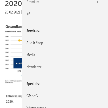
2020
Premium
28.02.2021
|
Druckvorschau
+E
Services
Abo & Shop
Media
Newsletter
Specials
Check24
GModG
Entwicklung der Stromkosten für die privaten Haushalte von 2016 bis
2020.
Wärmepumpe