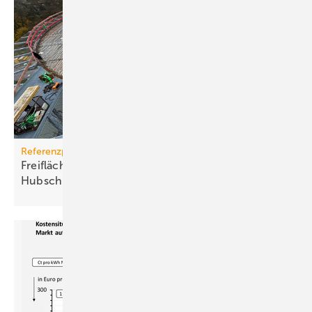
Referenzprojekt
Freiflächenheizung für ganz­jäh­rige
Hub­schrau­ber­lan­dun­gen