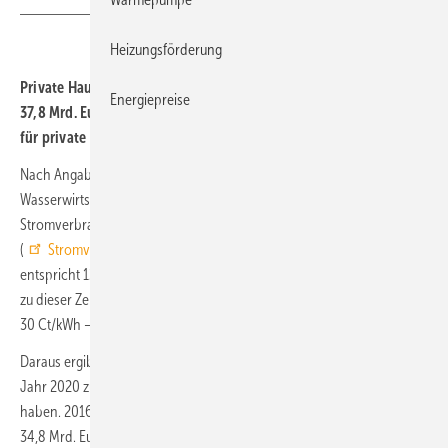
Heizungsförderung
Private Haushalte in Deutschland haben 2020 zusammen rund
Energiepreise
37,8 Mrd. Euro für Strom bezahlt. Seit 2016 sind die Stromkosten
für private Haushalte um 3 Mrd. Euro gestiegen.
Nach Angaben des Bundesverbands der Energie- und
Wasserwirtschaft (BDEW) entfielen 2020 rund 26 % des
Stromverbrauchs in Deutschland auf private Haushalte
(
Stromverbrauch nach Verbrauchergruppen 2020
). Das
entspricht 126,88 TWh (Mrd. kWh). Der Strompreis in Deutschland lag
zu dieser Zeit laut Check24-Strompreisindex durchschnittlich bei ca.
30 Ct/kWh – so hoch wie noch nie.
Daraus ergibt sich, dass die privaten Haushalte in Deutschland im
Jahr 2020 zusammen rund 37,8 Mrd. Euro für Strom ausgegeben
haben. 2016 belief sich die kumulierte Stromrechnung „nur“ auf
34,8 Mrd. Euro, obwohl die Privathaushalte mit rund 127 Mrd. kWh