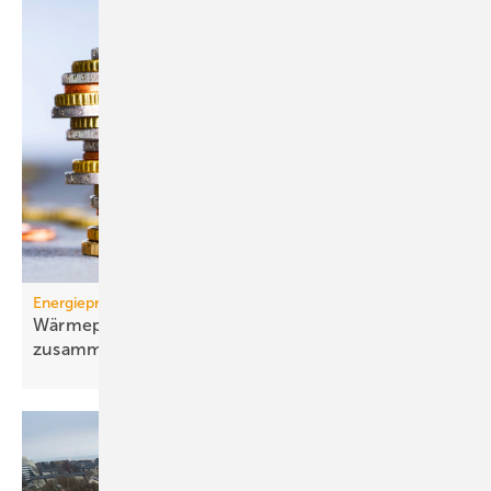
Energiepreise
Wärmepumpen-Strompreis: wie er sich
zusammensetzt