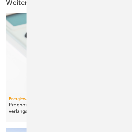
Weitere Inhalte
Energiewende
Prognose: Dekarbonisierung hat sich 2025 stark
verlangsamt