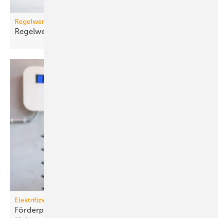
Regelwerk
Regelwerk-Update für Februar
2026
Elektrifizierung
Förderprogramm: Lade­infra­struk­tur an