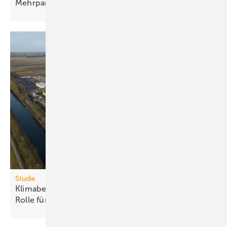
Mehr­par­tei­en­häu­sern
Studie
Klimabelastung durch Rechen­zent­ren: Euro­pas
Rolle für „Green
AI“