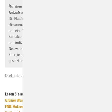
1
Mit dem
Gebäudeforum
hat die dena eine
zentrale
Anlaufstelle zum klimaneutralen Bauen und Sanieren
initiiert.
Die Plattform stellt qualitätsgesichertes Fachwissen rund um
klimaneutrale Gebäude und Quartiere bereit. Ein
E-Mail-Service
und eine
Telefonhotline
für spezifische Projektfragen von
Fachakteurinnen und –akteuren ermöglichen ein passgenaues
und individuelles Angebot. Gemeinsam mit dem wachsenden
Netzwerk aus Partnern von Branchenverbänden, regionalen
Energieagenturen und Wissenschaft werden inhaltliche Impulse
gesetzt und Wissen multipliziert.
Quelle: dena / ml
Lesen Sie auch:
Grüner Wasserstoff: Kurzfristig knapp, langfristig unsicher
FNR: Holzenergie in Deutschland ist weitgehend klimaneutral