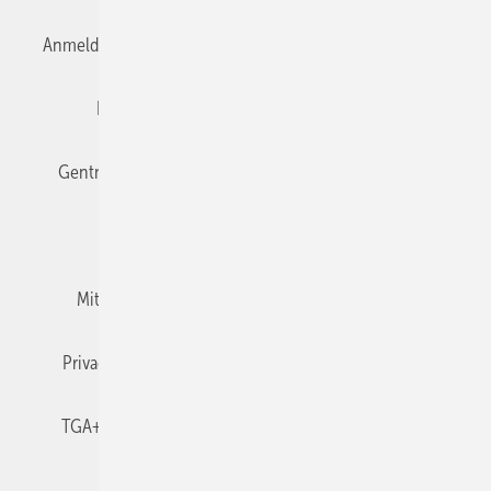
Anmelden
Anmeldung & Registrierung
Datenschutz
Editor's choice
E-Paper
Fachbeiträge
Gentner Verlag
Impressum
Karriere bei Gentner
Team
Mediaservice
Mitgliedschaften und Engagement
Newsletter
Privacy Manager
RSS-Feed
TGA+E abonnieren
TGA+E-WissensCheck
Veranstaltungen / Webinare
© 2026 TGA+E Fachplaner