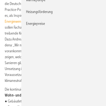
die Deutsche Energie-Agentur (
dena
) Ende September ein Best-
Practice-Portal für den Baubereich online gestellt. Ziel des Portals ist
Heizungsförderung
es, als Inspirations- und Wissensquelle die Erfolge für die
Energiewende
und ihre Gestalter*innen sichtbar machen. Damit
Energiepreise
sollen Fachakteur*innen des Gebäudebereichs in ihrer Rolle als
treibende Kraft für Klimaschutz und Energiewende unterstützt werden.
Dazu Andreas Kuhlmann, Vorsitzender der Geschäftsführung der
dena: „Wir müssen beim Klimaschutz in Gebäuden schneller
vorankommen. Dabei brauchen wir exemplarische Projekte, die
zeigen, welche Möglichkeiten es beim klimafreundlichen Bauen und
Sanieren gibt. Dies schafft Motivation und Engagement für die
Umsetzung in der Breite. Das neue Portal bietet dafür beste
Voraussetzungen.“ Das Schaufenster ist Teil des Gebäudeforums
1
klimaneutral
.
Die kontinuierlich wachsende Auswahl an Projekten im Portal umfasst
Wohn- und- Nichtwohngebäude, die nach Kategorien
wie
● Gebäudetechnik,