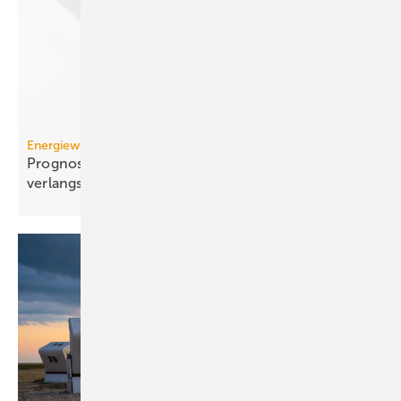
Energiewende
Prognose: Dekarbonisierung hat sich 2025 stark
verlangsamt