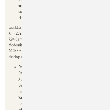
einer mittleren Leistung von 6,7 kWp und einer
Gesamtleistung von 39 MWp. Für diese Anlagen ist der
EEG-Vergütungsanspruch erloschen.
Laut EEG 2023 liegt die Vergütung für Anlagen bis 10 kWp Stand
April 2025 bei 12,60 Cent pro kWh bei Volleinspeisung und bei
7,94 Cent pro kWh bei Überschusseinspeisung. Durch die
Modernisierung der Ü20-Anlagen erhalten diese erneut für
20 Jahre Anspruch auf diese Vergütung, da sie Neuanlagen
gleichgestellt werden.
Dachsanierung steht an:
Auch im Zuge einer
Dachsanierung kann sich Repowering anbieten. Das
Austauschen von Modulen kann parallel zu den
Dacharbeiten erfolgen, was Aufwand und Kosten
reduziert. Allerdings ist zu beachten, dass in Baden-
Württemberg seit 2022 eine Photovoltaik-Pflicht gilt, die
besagt, dass bei einer grundlegenden Dachsanierung
mindestens 60 % der für Solarenergie geeigneten