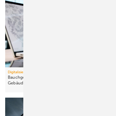
Digitalisierung
Bauchgefühl statt Daten blockiert
Ge­bäu­de­ver­wal­tung