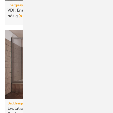
Energiesystem Deutschland
VDI: Energiewende ge­fähr­det – Kurs­kor­rek­tu­ren
nötig
Baddesign
Evolution des Ba­de­zim­mers: Vom Zweck­raum zum