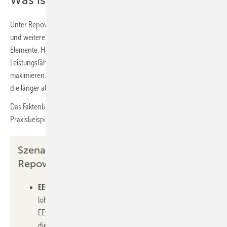
Was ist Repowering?
Unter Repowering versteht man den Austausch bestehender Module
und weiterer Systemkomponenten einer PV-Anlage durch neue
Elemente. Hauptziel ist die Steigerung der Effizienz und
Leistungsfähigkeit der PV-Anlagen, um die Energieausbeute zu
maximieren. Sinnvoll ist das laut Faktenblatt besonders für Anlagen,
die länger als 20 Jahre in Betrieb sind.
Das Faktenblatt zeigt anhand verschiedener Szenarien und
Praxisbeispiele, wann sich Repowering lohnt.
Szenarien für ein wirtschaftliches
Repowering
EEG-Förderung ist ausgelaufen:
Repowering kann sich
lohnen, wenn die PV-Anlage nach 20 Jahren aus der
EEG-Förderung gefallen ist. Im vergangenen Jahr betraf
dies in Baden-Württemberg 5873 Photovoltaikanlagen mit