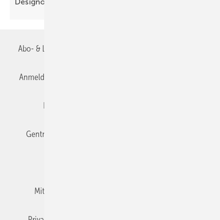
De­sign­ob­jekt
Abo- & Leserservice
AGB
Alle Inhalte chronologisch
Anmelden
Anmeldung & Registrierung
Datenschutz
Editor's choice
E-Paper
Fachbeiträge
Gentner Verlag
Impressum
Karriere bei Gentner
Team
Mediaservice
Mitgliedschaften und Engagement
Newsletter
Privacy Manager
RSS-Feed
TGA+E abonnieren