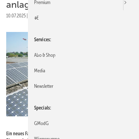
an­la­gen
Premium
10.07.2025
|
Druckvorschau
+E
Services
Abo & Shop
Media
Newsletter
Specials
KEA-BW
GModG
Ein neues Faktenblatt informiert zu Repowering von
Wärmepumpe