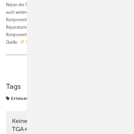
Neben der Steigerung der Wirtschaftlichkeit können laut Faktenblatt
auch weitere Faktoren für eine Modernisierung sprechen: Moderne
Komponenten vermeiden Ausfall- und Stillstandzeiten,
Reparaturmaßnahmen werden reduziert und neu eingesetzte
Komponenten haben eine neue Garantie. ■
Quelle:
KEA-BW
/ fl
Teilen
Link kopieren
Tags
Erneuerbare Energien
Photovoltaik
Keine Zeit? Kein Problem mit dem
TGA+E Newsletter!