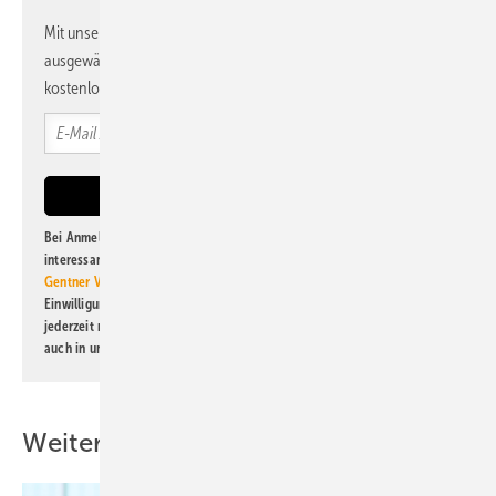
Mit unserem Newsletter erhalten Sie regelmäßig von uns
ausgewählte Informationen und Neuigkeiten, gebündelt und
kostenlos direkt ins Postfach.
Bei Anmeldung zu diesem Newsletter bin ich damit einverstanden, über
interessante Verlags- und Online-Angebote
der Marken der Alfons W.
Gentner Verlag GmbH & Co. KG
informiert zu werden. Diese
Einwilligung kann ich jederzeit widerrufen und eine Abmeldung ist
jederzeit möglich. Informationen zum Umgang mit Daten finden Sie
auch in unserer
Datenschutzerklärung
.
Weitere Inhalte