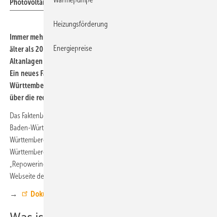
Photovoltaikanlagen.
Heizungsförderung
Immer mehr Photovoltaik-Anlagen in Baden-Württemberg sind
Energiepreise
älter als 20
Jahre. Das Austauschen der Module solcher
Altanlagen kann ihre Leistung und Wirtschaftlichkeit erhöhen.
Ein neues Faktenblatt des Photovoltaik-Netzwerks Baden-
Württemberg zeigt, wann sich dieses Repowering lohnt und klärt
über die rechtlichen Grundlagen auf.
Das Faktenblatt wurde von der KEA Klimaschutz- und Energieagentur
Baden-Württemberg (KEA-BW) und dem Solar Cluster Baden-
Württemberg im Rahmen des Photovoltaik-Netzwerks Baden-
Württemberg erstellt. Das zwölf Seiten umfassende Dokument
„Repowering von Photovoltaik-Anlagen“ steht kostenlos auf der
Webseite des Photovoltaik-Netzwerks zur Verfügung.
→
Dokument „Repowering von Photovoltaik-Anlagen“