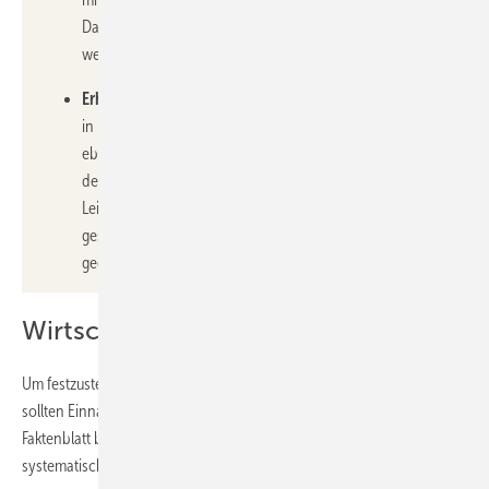
Dachfläche mit Photovoltaikmodulen ausgestattet
werden müssen.
Erhöhter Stromverbrauch:
Ein erhöhter Stromverbrauch
in Unternehmen, Kommunen oder Privathaushalten kann
ebenfalls ein Anwendungsfall für Repowering sein. Durch
den Austausch alter Module gegen neue lässt sich die
Leistung im besten Fall vervierfachen, wodurch ein
gestiegener Strombedarf mit erneuerbarem Strom
gedeckt werden kann.
Wirtschaftlichkeit prüfen
Um festzustellen, ob Repowering die wirtschaftlichste Option ist,
sollten Einnahmen und Kosten gegenübergestellt werden. Das
Faktenblatt bietet hierzu anschauliche Grafiken, die bei der
systematischen Abwägung helfen.