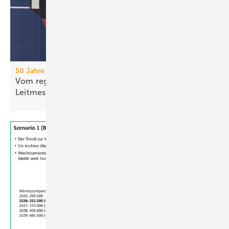
50 Jahre IFH/Intherm
Vom regionalen Bran­chen­treff zur süd­deut­schen
Leit­messe