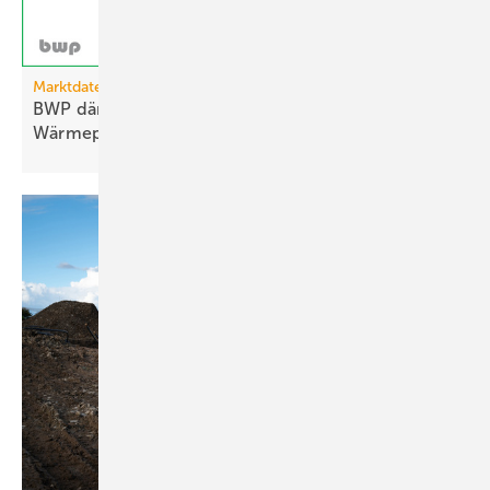
Marktdaten
BWP dämpft Erwartungen an den
Wärme­pumpen­hochlauf