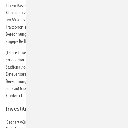
Einem Basisszenario von 40 % haben die Autoren deshalb ein
Klimaschutzszenario gegenübergestellt, das von einer CO
-Reduktion
2
um 65 % bis 2030 gegenüber 1990 ausgeht, so wie es einige
Fraktionen im EU-Parlament fordern. Tatsächlich zeigt sich bei den
Berechnungen, dass unter diesen Umständen die im Green Deal
angepeilte Klimaneutralität erreicht werden könnte.
„Dies ist aber nur möglich, wenn wir unser Energiesystem auf 100 %
erneuerbare Energien umstellen – und zwar schon bis 2040“, sagt
Studienautor Karlo Hainsch. Auch bei einem vollständigen Umstieg auf
Erneuerbare bliebe die Energieversorgung sicher, wie stundenscharfe
Berechnungen der Studie zeigen – selbst für Länder, die bisher noch
sehr auf fossile oder atomare Energie setzen wie Polen und
Frankreich.
Investitionsbedarf von 3000 Mrd. Euro
Gespart würden mit einem solchen Szenario rund 60 Mrd. t an CO
-
2