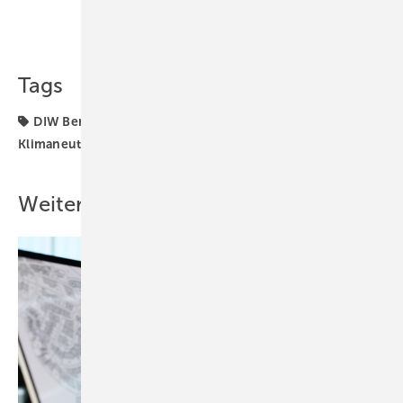
Teilen
Link kopieren
Tags
DIW Berlin
Energiewende
Green Deal
Klimaneutralität
Pariser Übereinkommen
Weitere Inhalte