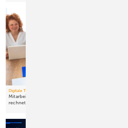
Digitale Tools
Mit­ar­bei­ten­de mit Raum­luft­tech­nik gesund halten
rech­net
sich