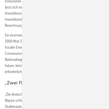
Emissionen. „Doch eine Umstellung auf 100 % erneuerbare Energien
lässt sich nicht zum Nulltarif haben. Dazu müssen umfangreiche
Investitionen getätigt werden“, sagt Studienautor Leonard Göke. Der
Investitionsbedarf für erneuerbare Energien beläuft sich den
Berechnungen zufolge auf etwa 3000 Mrd. Euro.
Ein enormer Betrag, dem allerdings Einsparungen von allein knapp
2000 Mrd. Euro gegenüberstehen, die nicht mehr für den Import
fossiler Energieträger ausgegeben werden müssten. Da wegen der
Coronavirus-Krise sowohl die EU als auch die meisten
Nationalregierungen in Europa umfangreiche Hilfspakete geschnürt
haben, könnten diese eine gute Grundlage bilden, um die
erforderlichen Investitionen zu unterstützen.
„Zwei Fliegen mit einer Klappe schlagen“
„Die deutsche EU-Ratspräsidentschaft könnte zwei Fliegen mit einer
Klappe schlagen: Konjunkturaufschwung und Klimaschutz“, sagt
Studienautor Christian von Hirschhausen. „Dazu muss sie dafür