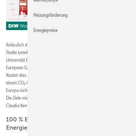
Heizungsförderung
Energiepreise
DIW Berlin
Anlässlich der deutschen EU-Ratspräsidentschaft haben die an der
Studie beteiligten Ökonomen des DIW Berlin und der Technischen
Universität Berlin berechnet, unter welchen Umständen die Ziele des
European Green Deal erreicht werden könnten und mit welchen
Kosten dies verbunden ist. „Bisher geht die EU-Kommission von
einem CO
-Reduktionsziel von 40 % bis 2030 aus. Doch damit wird
2
Europa nicht bis 2050 klimaneutral, wie unsere Berechnungen zeigen.
Die Ziele müssen sehr viel ambitionierter sein“, fordert Studienautorin
Claudia Kemfert.
100 % Erneuerbare bis 2040:
Energieversorgung bleibt sicher