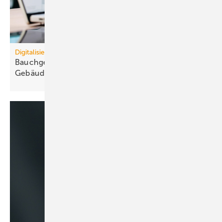
Digitalisierung
Bauchgefühl statt Daten blockiert
Ge­bäu­de­ver­wal­tung