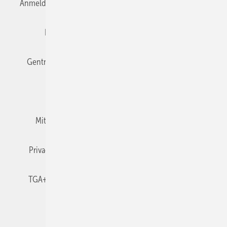
Anmelden
Anmeldung & Registrierung
Datenschutz
Editor's choice
E-Paper
Fachbeiträge
Gentner Verlag
Impressum
Karriere bei Gentner
Team
Mediaservice
Mitgliedschaften und Engagement
Newsletter
Privacy Manager
RSS-Feed
TGA+E abonnieren
TGA+E-WissensCheck
Veranstaltungen / Webinare
© 2026 TGA+E Fachplaner