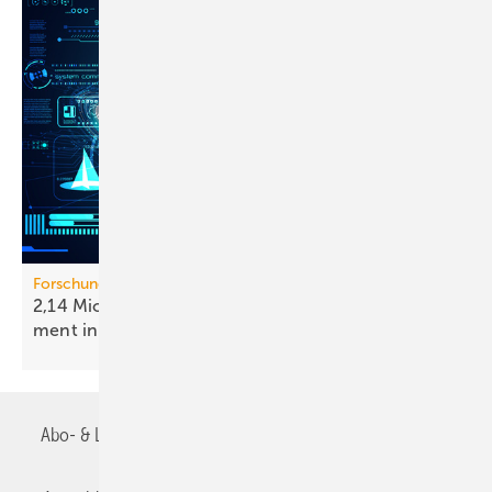
Forschungsprojekt HIP-EMIL
2,14 Mio. Euro für intel­li­gen­tes Ener­gie­ma­nage­
ment in
Gebäuden
Abo- & Leserservice
AGB
Alle Inhalte chronologisch