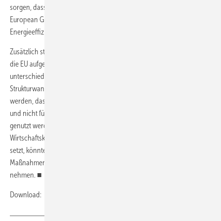
sorgen, dass die umfangreichen Konjunkturpakete im Rahmen des
European Green Deal für Investitionen in erneuerbare Energien und
Energieeffizienz genutzt werden.“
Zusätzlich steht noch der „Just Transition Fund“ zur Verfügung, den
die EU aufgelegt hat, um die von den Maßnahmen sehr
unterschiedlich betroffenen Regionen in Europa finanziell beim
Strukturwandel zu unterstützen. „Es muss besonders darauf geachtet
werden, dass die Gelder in zukunftsfähige klimaneutrale Projekt laufen
und nicht für die faktische Stabilisierung fossiler Entwicklungspfade
genutzt werden“, warnt Studienautor Pao-Yu Oei. Die aktuelle
Wirtschaftskrise, die weltweit und sektorübergreifend neue Parameter
setzt, könnte nun dazu genutzt werden, die erforderlichen
Maßnahmen Richtung Klimaneutralität entschlossen in Angriff zu
nehmen. ■
Download:
Studie im DIW Wochenbericht 28/2020
.