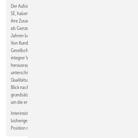
Der Aufsichtsrat der
Dehn SE
und
Helmut Pusch
, CSO Dehn
SE, haben sich nach gemeinsamer Abwägung darauf verständigt,
ihre Zusammenarbeit zu beenden. Pusch hat das Unternehmen
als Ganzes und dessen Vertrieb im Speziellen in seinen fast 30
Jahren bei Dehn in außergewöhnlichem Maße positiv geprägt.
Von Kunden, Geschäftspartnern, Mitarbeitern und
Gesellschaftern wurde Herr Pusch immer als aufrichtiger und
integrer Vertreter von Dehn wahrgenommen. Sein
herausragendes Fach- und Marktwissen, sein Engagement in
unterschiedlichsten Bereichen und sein hoher
Qualitätsanspruch zeichneten ihn über all die Jahre aus. Beim
Blick nach vorne haben beide Seiten festgestellt, dass sie in
grundsätzlichen Ansichten inhaltlich auseinanderlagen – zu weit,
um die erfolgreiche gemeinsame Vergangenheit fortzuschreiben.
Interimistisch wird Dr. Philipp Dehn zusätzlich zu seinen
bisherigen Aufgaben als CEO den CSO-Bereich führen, bis die
Position nachbesetzt werden kann.