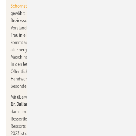
Schornsteinfegerhandwerks – Zentralinnungsverband (ZIV)
gewählt. Die 37-Jährige bevollmächtigte
Bezirksschornsteinfegerin ist nicht nur das bis jetzt jüngste
Vorstandsmitglied im Bundesverband, sondern auch die erste
Frau in einer Führungsposition auf Bundesebene. Julia Bothur
kommt aus Nordrhein-Westfalen und verfügt
als Energieberaterin, Brandschutztechnikerin und
Maschinenbauingenieurin über ein breites fachliches Spektrum.
In den letzten Jahren hat Julia Bothur Erfahrung in der
Öffentlichkeitsarbeit und in gemeinsamen Projekten mit
Handwerkskammern und Ministerien gesammelt und sich
besonders in Bereich Social Media engagiert.
Mit überwältigender Mehrheit votierten die Delegierten für
Dr. Julian Schwark
als Vorstand Energie und bestätigten ihn
damit im Amt. Schwark hatte im Juni 2022 das Amt des
Ressortleiters Energie und die Leitung des neu gegründeten
Ressorts Energie im Bundesverband übernommen. Seit Januar
2023 ist der 38-Jährige Mitglied des Vorstands. Eine formale