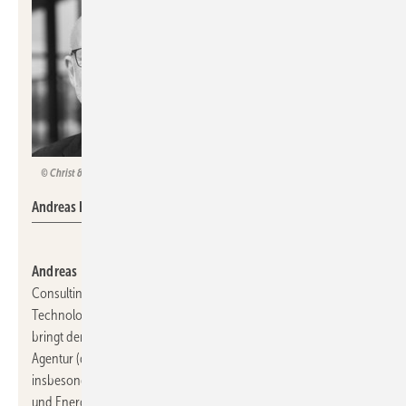
Christ & Company / Tristan Unkelbach
Andreas Kuhlmann
Andreas Kuhlmann
wird neuer Geschäftsführer der Berliner
Consulting-Firma
Christ&Company
. Als künftiger Chief
Technology Officer (CTO) und Chief Operating Officer (COO)
bringt der bisherige Geschäftsführer der Deutschen Energie-
Agentur (dena) ab 1. Juli 2023 bei Christ&Company
insbesondere seine Expertise in den Themenfeldern Klimaschutz
und Energiewende ein.