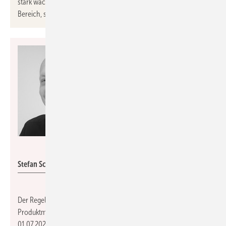
stark wachsenden Markt für Ventures im Green/Clean Tech-
Bereich, sowie deren Finanzierung fokussieren.
Eazy
Stefan Schwarz
Der Regelungsspezialist
Eazy Systems
verstärkt sein Team im
Produktmanagement. Stefan Schwarz (49) unterstützt seit dem
01.07.2023 das Team als wichtige Schnittstelle zwischen den