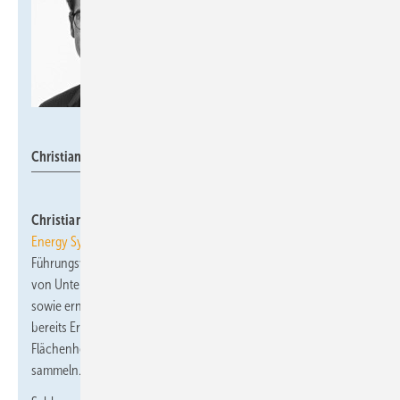
Schütz
Christian Schlosser
Christian Schlosser
ist neuer Geschäftsführer bei
Schütz
Energy Systems
. Der studierte Betriebswirt besitzt langjährige
Führungsverantwortung als Betriebsleiter und Geschäftsführer
von Unternehmen in den Branchen Sanitär / Heizung / Klima
sowie erneuerbare Energien. Zudem konnte Christian Schlosser
bereits Erfahrungen im Umgang mit den Schütz
Flächenheizsystemen und dem Raumklimasystem Airconomy
sammeln.