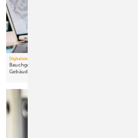
Digitalisierung
Bauchgefühl statt Daten blockiert
Ge­bäu­de­ver­wal­tung