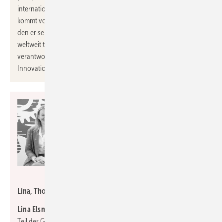
international erfahrener Manager gewonnen werden. Smetana
kommt vom Automobil- und Industriezulieferer Schaeffler AG, für
den er seit 2001 in unterschiedlichen Führungsfunktionen
weltweit tätig war, unter anderem in Japan und China. Zuletzt
verantwortete er als Senior Vice President die globale
Innovationsstrategie der Schaeffler Gruppe in Herzogenaurach.
Elsner
Lina, Thomas, Jutta und Bastian Elsner (v.l.).
Lina Elsner
und
Bastian Elsner
sind seit dem 01.07.2023 offiziell
Teil der Geschäftsführung der
Elsner Elektronik