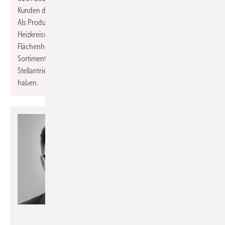
Kunden des dreistufigen Vertriebs und den Produktionsstätten.
Als Produktmanager wird er seinen Fokus auf die Segmente
Heizkreisverteiler und Verteilerschränke zur Temperierung von
Flächenheiz- und Kühlsystemen richten und dabei auch die
Sortimentsentwicklung bei den hauseigenen thermischen
Stellantrieben, Klemmleisten und Raumthermostaten mit im Blick
haben.
Conti