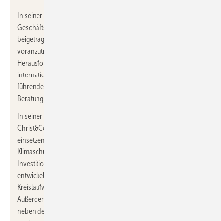
In seiner bisherigen Funktion als Vorsitzender der dena-
Geschäftsführung hat der 55-jährige maßgeblich dazu
beigetragen, die Energiewende im Sinne des Klimaschutzes
voranzutreiben und neuartige Lösungen für die
Herausforderungen des Klimawandels zu entwickeln. Als
international gefragter Experte auf diesem Gebiet stärkt er die
führende Position von Christ&Company als strategische
Beratung und Venture Builder.
In seiner künftigen Position wird der gebürtige Westfale bei
Christ&Company seine Fähigkeiten und sein Fachwissen
einsetzen, um Unternehmen bei der Umsetzung ihrer
Klimaschutzvorhaben zu begleiten und dabei die richtigen
Investitionen zu tätigen sowie neue Geschäftsmodelle zu
entwickeln. Er wird darüber hinaus die Themen Energie- und
Kreislaufwirtschaft, ESG und Sustanibilty verantworten.
Außerdem wird Christ&Company gemeinsam mit Kuhlmann
neben der strategischen Beratung von Unternehmen auch den