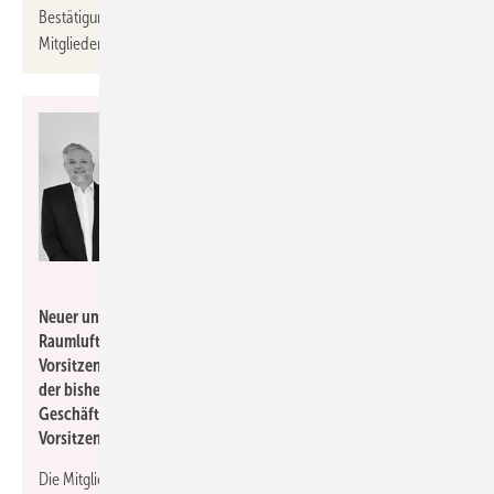
Bestätigung der Vorstandserweiterung erfolgte durch die
Mitgliederversammlung am 13. Juni 2023 in Bonn.
RLT-Herstellerverband
Neuer und bisheriger Vorstand des Herstellerverbandes
Raumlufttechnische Geräte e. V. (v.l.n.r.): stellvertretender
Vorsitzender Harald Luger, Vorsitzender Andreas von Thun,
der bisherige stellvertretende Vorsitzende Christian Weger,
Geschäftsführer Frank Ernst und der neue stellvertretende
Vorsitzende
Patrick Honer
.
Die Mitgliederversammlung des
Herstellerverbandes