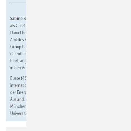
Sabine Busse
wird am 28. August 2023 in die
Hager Group
als Chief Executive Officer eintreten und dem langjährigen CEO
Daniel Hager nachfolgen, der seinerseits im Dezember 2023 das
Amt des Aufsichtsratsvorsitzenden übernehmen wird. Die Hager
Group hatte die Suche nach einem neuen CEO eingeleitet,
nachdem Daniel Hager, der das Unternehmen seit 15 Jahren
führt, angekündigt hatte, die operative Führung abzugeben und
in den Aufsichtsrat zu wechseln.
Busse (46), deutsche und schweizerische Staatsbürgerin, ist eine
internationale Führungskraft mit einschlägigen Erfahrungen in
der Energie-, Elektro- sowie Automationsindustrie im In- und
Ausland. Sabine Busse begann ihre Karriere bei Siemens in
München. Sie hat einen Magister Artium der Ludwig-Maximilians-
Universität in München.