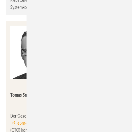
Klebstoffen und der ressourcenreinen Trennbarkeit einzelner
Systemkomponenten.
ebm-papst
Tomas Smetana
Der Geschäftsführungsbereich Forschung und Entwicklung bei
ebm-papst
wird neu besetzt. Als Chief Technology Officer
(CTO) konnte mit
Prof. Dr.-Ing Tomas Smetana
(49) ein