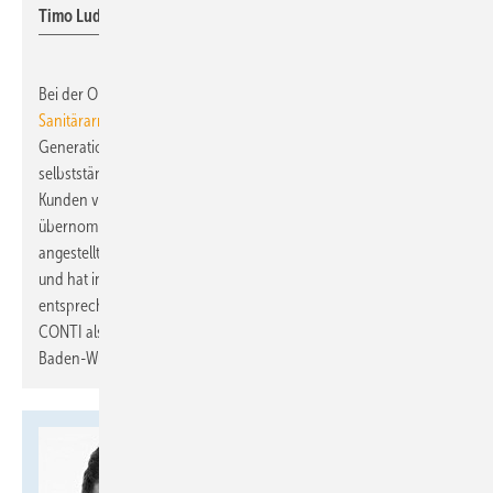
Timo Ludwig
Bei der Objekt- und Großhandelsbetreuung für die
Conti
Sanitärarmaturen GmbH
in Baden-Württemberg gibt es einen
Generationenwechsel:
Timo Ludwig
hat zum 01.07.2023 als
selbstständiger Handelsvertreter die Betreuung der CONTI+
Kunden von seinem Schwiegervater Hans-Georg Gröner
übernommen. Bereits vor zwei Jahren ist Timo Ludwig als
angestellter Mitarbeiter bei Gröner Vertriebsbüro eingestiegen
und hat in dieser Zeit alle Kunden kennengelernt und sie
entsprechend betreut. Unterstützt wird er von Axel Cyrus, der für
CONTI als festangestellter Vertriebsmitarbeiter ebenfalls in
Baden-Württemberg tätig ist.