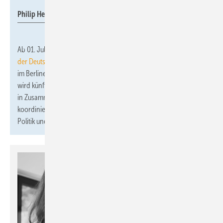
Philip Hellmund
Ab 01. Juli unterstützt
Philip Hellmund
den
Bundesverband
der Deutschen Heizungsindustrie (BDH)
als politischer Referent
im Berliner Hauptstadtbüro. Der studierte Politikwissenschaftler
wird künftig im BDH die europapolitische Arbeit und Regulatorik
in Zusammenarbeit mit dem europäischen Dachverband EHI
koordinieren. Er berichtet an Dr. Norbert Azuma-Dicke, Leiter
Politik und Strategie im BDH.