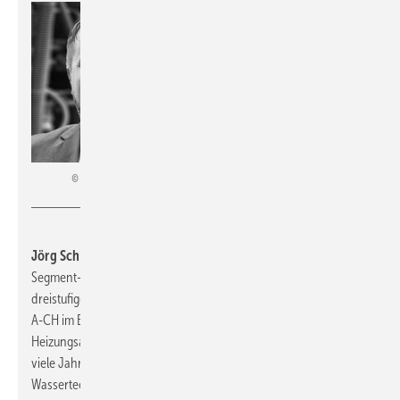
Orben / Foto: Moritz Scheer
Jörg Schaller
ist neuer Vertriebsleiter SHK bei
Orben
. Als
Segment- und Vertriebsleiter ist er bereits seit 2007 im
dreistufigen Vertrieb erfolgreich. Zuletzt war er für die Region D-
A-CH im Bereich Abscheider, Filter und Korrosionsschutz von
Heizungsanlagen bei einem britischen Hersteller tätig, davor
viele Jahre in führenden Positionen bei global tätigen
Wassertechnologie- und Pumpenherstellern. Mit insgesamt über