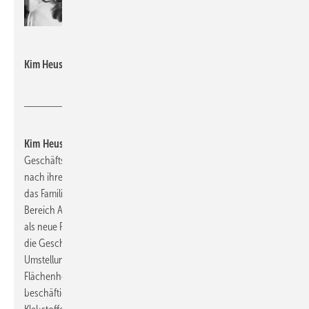
Herotec
Kim Heuser
Kim Heuser
unterstützt seit Januar 2023 als neue Prokuristin die
Geschäftsführung von
herotec
. Die Gründer-Enkelin stieg
nach ihrem Studium im Bereich Ökonomie und Management in
das Familienunternehmen ein. Sie ist seit vielen Jahren im
Bereich Administration und Kommunikation tätig. Nun bringt sie
als neue Prokuristin neben Wilfried Lammering ihr Know-how in
die Geschäftsführung ein. Neben dem Wachstum steht die
Umstellung auf eine durchgehend nachhaltige Produktion im
Flächenheizungssektor auf Heusers Agenda. Ihr aktuelles Projekt
beschäftigt sich mit dem Verzicht von umweltbelastenden