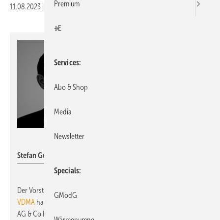
Premium
11.08.2023
|
Druckvorschau
+E
Services
Abo & Shop
Media
Newsletter
Dornbracht
Stefan Gesing
Specials
Der Vorstand der Fachabteilung
Gebäudearmaturen im
GModG
VDMA
hat Anfang Juli 2023
Stefan Gesing
, CEO der Dornbracht
AG & Co KG, zum neuen Vorsitzenden gewählt. Damit übernimmt
Wärmepumpe