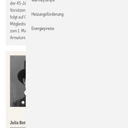
der 45-Jährige fortan auch die Rolle des Stellvertretenden
Vorsitzenden des VDMA Fachverbands Armaturen. Stefan Gesing
Heizungsförderung
folgt auf Oliver D. Gessert, vormals Geschäftsführer des VDMA-
Mitgliedsunternehmen KWC Aquarotter GmbH, der mit Wirkung
Energiepreise
zum 1. Mai 2023 aus dem Vorstand des Fachverbandes
Armaturen ausgeschieden ist.
ZIV
Julia Bothur