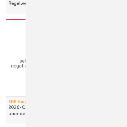
Regelwerk-Update für Januar
2026
SHK-Konjunkturbarometer
2026-Q1: SHK-Geschäftsklima stagniert knapp
über der
Null