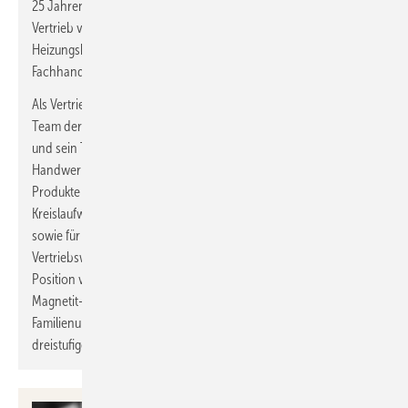
25 Jahren Erfahrung im technischen und kaufmännischen
Vertrieb von Heiz- und Wärmesystemen kennt der gelernte
Heizungsbaumeister die Anforderungen des installierenden
Fachhandwerks und des Fachgroßhandels sehr genau.
Als Vertriebsleiter SHK führt Schaller jetzt bei Orben auch das
Team der erfahrenen Industrie- und Handelsvertretungen. Er
und sein Team sind Ansprechpartner für SHK Großhandel,
Handwerk und Planer. Gemeinsam sollen neue und bestehende
Produkte und Dienstleistungen für die Heizwasser- und
Kreislaufwasseraufbereitung für die Haus- und Gebäudetechnik
sowie für Nah- und Fernwärmenetze im dreistufigen
Vertriebsweg weiter vorangetrieben werden. In seiner neuen
Position verantwortet Schaller außerdem das Sortiment von
Magnetit-, Schlamm- und Luftabscheidern des italienischen
Familienunternehmens RBM, welches Orben exklusiv im
dreistufigen Vertriebsweg in der D-A-CH-Region vertritt.