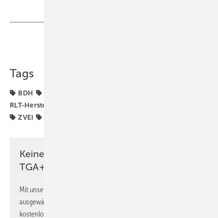
Teilen
Link kopieren
Tags
BDH
Conti
Dehn
Elsner
Hager
Orben
RLT-Herstellerverband
Schütz Energy Systems
VDMA
ZVEI
ebm-papst
herotec
Keine Zeit? Kein Problem mit dem
TGA+E Newsletter!
Mit unserem Newsletter erhalten Sie regelmäßig von uns
ausgewählte Informationen und Neuigkeiten, gebündelt und
kostenlos direkt ins Postfach.