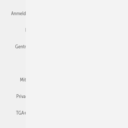
Anmelden
Anmeldung & Registrierung
Datenschutz
Editor's choice
E-Paper
Fachbeiträge
Gentner Verlag
Impressum
Karriere bei Gentner
Team
Mediaservice
Mitgliedschaften und Engagement
Newsletter
Privacy Manager
RSS-Feed
TGA+E abonnieren
TGA+E-WissensCheck
Veranstaltungen / Webinare
© 2026 TGA+E Fachplaner