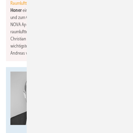
Raumlufttechnische Geräte e. V.
wählte am 04. Juli 2023
Patrick
Honer
einstimmig zum neuen stellvertretenden Vorsitzenden
und zum Obmann Marketing. Honer ist Geschäftsführer der
NOVA Apparate GmbH, einem führenden Hersteller
raumlufttechnischer Geräte und Anlagen. Honer folgt auf
Christian Weger, der diese Position über 6 Jahre innehatte. Als
wichtigste Themen für die nahe Zukunft nennt Vorsitzender
Andreas von Thun Energieeffizienz und Nachhaltigkeit.
BDH