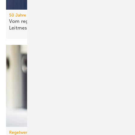
50 Jahre IFH/Intherm
Vom regionalen Bran­chen­treff zur süd­deut­schen
Leit­messe
Regelwerk