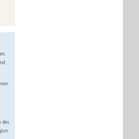
en.
und
genen
n des
gion