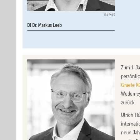
Link3
DI Dr. Markus Leeb
Zum 1. J
persönli
Graefe K
Wedemeye
zurück.
Ulrich Hü
internati
neun Jah