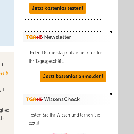
Jetzt kostenlos testen!
Newsletter
Jeden Donnerstag nützliche Infos für
Ihr Tagesgeschäft.
nd
es &
Jetzt kostenlos anmelden!
äft
WissensCheck
glied
Testen Sie Ihr Wissen und lernen Sie
als
dazu!