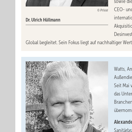
sowie di
CEO- und
Privat
internat
Dr. Ulrich Hüllmann
Akquisiti
Desinves
Global begleitet. Sein Fokus liegt auf nachhaltiger 
Watts, A
Außendie
Seit Mai 
das Unte
Branchen
übernom
Alexand
Sanitärbr