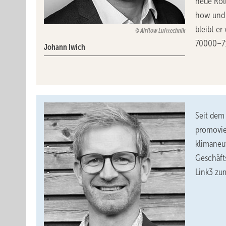
neue Roll
how und 
bleibt er
Airflow Lufttechnik
70000–71
Johann Iwich
Seit dem
promovier
klimaneut
Geschäft
Link3 zu