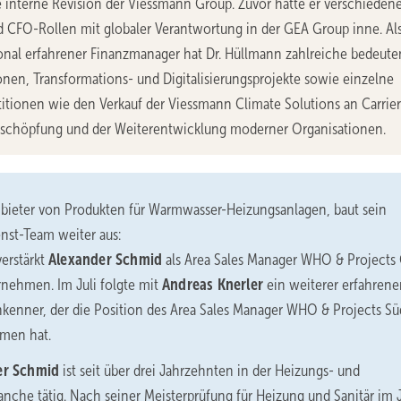
e interne Revision der Viessmann Group. Zuvor hatte er verschieden
 CFO-Rollen mit globaler Verantwortung in der GEA Group inne. Al
ional erfahrener Finanzmanager hat Dr. Hüllmann zahlreiche bedeut
onen, Transformations- und Digitalisierungsprojekte sowie einzelne
titionen wie den Verkauf der Viessmann Climate Solutions an Carrier
Wertschöpfung und der Weiterentwicklung moderner Organisationen.
nbieter von Produkten für Warmwasser-Heizungsanlagen, baut sein
nst-Team weiter aus:
verstärkt
Alexander Schmid
als Area Sales Manager WHO & Projects
rnehmen. Im Juli folgte mit
Andreas Knerler
ein weiterer erfahrene
kenner, der die Position des Area Sales Manager WHO & Projects Sü
men hat.
er Schmid
ist seit über drei Jahrzehnten in der Heizungs- und
anche tätig. Nach seiner Meisterprüfung für Heizung und Sanitär im 