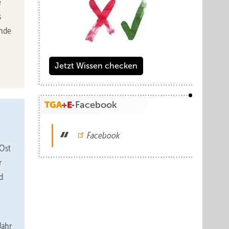
e
s
ende
Jetzt Wissen checken
Facebook
Facebook
 Ost
r
d
Jahr