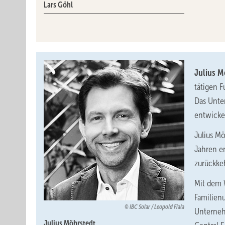
Lars Göhl
Julius 
tätigen F
Das Unter
entwicke
Julius Mö
Jahren e
zurückkeh
Mit dem 
Familien
IBC Solar / Leopold Fiala
Unterneh
Julius Möhrstedt