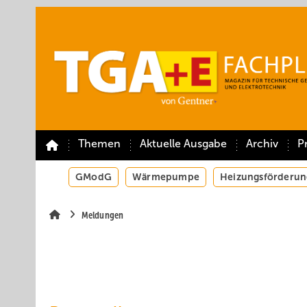
Springe
Springe
Springe
auf
auf
auf
Hauptinhalt
Hauptmenü
SiteSearch
Themen
Aktuelle Ausgabe
Archiv
P
GModG
Wärmepumpe
Heizungsförderun
Meldungen