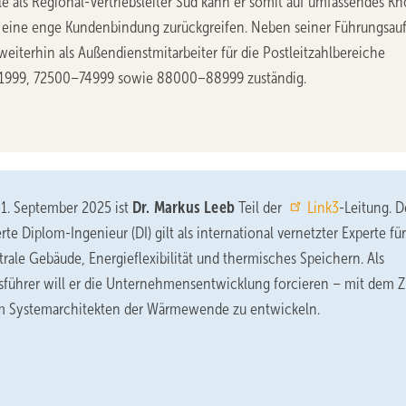
e als Regional-Vertriebsleiter Süd kann er somit auf umfassendes K
eine enge Kundenbindung zurückgreifen. Neben seiner Führungsau
 weiterhin als Außendienstmitarbeiter für die Postleitzahlbereiche
999, 72500–74999 sowie 88000–88999 zuständig.
 1. September 2025 ist
Dr. Markus Leeb
Teil der
Link3
-Leitung. D
te Diplom-Ingenieur (DI) gilt als international vernetzter Experte für
rale Gebäude, Energieflexibilität und thermisches Speichern. Als
sführer will er die Unternehmensentwicklung forcieren – mit dem Zi
m Systemarchitekten der Wärmewende zu entwickeln.