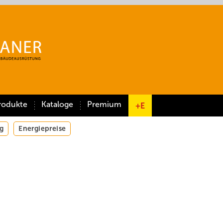
rodukte
Kataloge
Premium
+E
g
Energiepreise