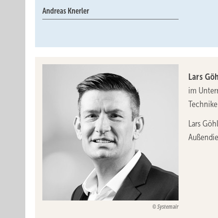
Andreas Knerler
Lars Göh
im Untern
Techniker
Lars Göh
Außendie
Systemair