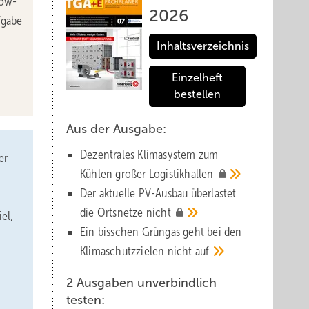
now-
2026
fgabe
Inhaltsverzeichnis
Einzelheft
bestellen
Aus der Ausgabe:
Dezentrales Klimasystem zum
er
Kühlen großer
Logistik­hallen
Der aktuelle PV-Ausbau über­lastet
die Orts­netze
nicht
el,
Ein bisschen Grüngas geht bei den
Klima­schutz­zielen nicht
auf
2 Ausgaben unverbindlich
testen: