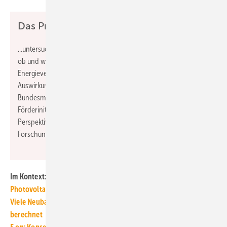
Das Projekt EE-Rebound…
…untersuchte mit Interviews, Befragungen und Berechnungen,
ob und wie ein Umstieg auf erneuerbare Energien den
Energieverbrauch von Privathaushalten beeinflusst und welche
Auswirkungen dies hat. Gefördert wurde das Projekt vom
Bundesministerium für Bildung und Forschung (BMBF) in der
Förderinitiative „Rebound-Effekte aus sozial-ökologischer
Perspektive“ des Förderschwerpunkts Sozial-ökologische
Forschung (SÖF).
www.ee-rebound.de
Im Kontext:
Photovoltaik–Anlagen: Strom einspeisen oder nutzen?
Viele Neubauten verbrauchen mehr Energie als nach GEG
berechnet