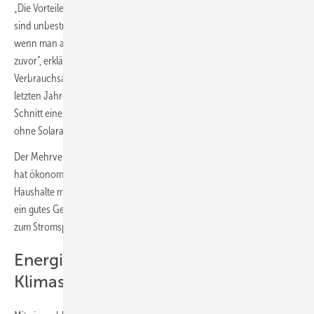
„Die Vorteile von PV-Anlagen für den Geldbeutel und für die Umwelt
sind unbestritten. Doch diese positiven Effekte nehmen deutlich ab,
wenn man anschließend weniger aufs Energiesparen achtet als
zuvor“, erklärt Projektleiterin Dr. Julika Weiß vom IÖW. In
Verbrauchsanalysen zeigte das Projektteam: Haushalte, die in den
letzten Jahren eine Photovoltaik-Anlage installierten, haben im
Schnitt einen höheren Stromverbrauch als vergleichbare Haushalte
ohne Solaranlage.
Der Mehrverbrauch, den man auch als Rebound-Effekt bezeichnet,
hat ökonomische und psychologische Gründe: Viele der interviewten
Haushalte mit PV-Anlage achten weniger auf ihren Verbrauch, weil sie
ein gutes Gewissen haben und weil sie kaum noch finanzielle Anreize
zum Stromsparen sehen.
Energiesparen ist zentral für den
Klimaschutz