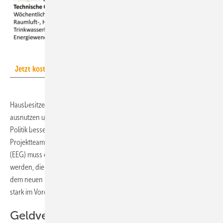
GV
Jetzt kostenlos zum TGA-Newsletter anmelden!
Hausbesitzer sollten ihre Dachflächen möglichst vollständig
ausnutzen und viel Strom ins Netz einspeisen – doch dafür muss die
Politik bessere Rahmenbedingungen schaffen, fordert das
Projektteam in einem Policy Paper. „Im Erneuerbare-Energien-Gesetz
(EEG) muss eine höhere Einspeisevergütung für PV-Anlagen verankert
werden, die anteilig zum Eigenverbrauch genutzt werden. Auch nach
dem neuen Entwurf zum EEG 2023 steht der Eigenverbrauch noch zu
stark im Vordergrund“, kritisiert Dr. Julika Weiß.
Geldverlust durch sorglosen