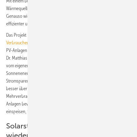
Mit einem bloßen Wechsel zu erneuerbaren Strom- und
Wärmequellen sind die Klimaziele nicht rechtzeitig zu erreichen.
Genauso wichtig ist es, dass der Energieverbrauch insgesamt
effizienter und suffizienter, also maßvoller, wird.
Das Projekt EE-Rebound stellt
Broschüren für Energieberater und
Verbraucher
zur Verfügung, denn in Beratungsgesprächen etwa zu
PV-Anlagen werden noch häufig falsche Botschaften vermittelt, sagt
Dr. Matthias Pfaff vom Fraunhofer ISI: „Oft wird geraten, möglichst viel
vom eigenen Solarstrom selbst zu nutzen. Auch Aussagen wie ‚die
Sonnenenergie sei unerschöpflich‘ motivieren nicht zum
Stromsparen. Klimaschutzagenturen und Energieberater sollten
besser über finanzielle und auch ökologische Effekte des
Mehrverbrauchs aufklären. Bisher ist noch wenigen Besitzern von PV-
Anlagen bewusst, dass jede Kilowattstunde Solarstrom, die sie
einspeisen, für die Energiewende gebraucht wird.“
Solarstrom einzuspeisen muss
wieder attraktiver werden