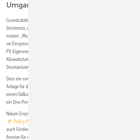
Umgang mit Solarstrom
Grundsätzlich ist Eigenverbrauch sinnvoll: Haushalte stabilisieren das
Stromnetz, wenn sie ihren Solarstrom gezielt zur sonnigen Mittagszeit
nutzen. „Manche Haushalte verbrauchen jedoch extra viel Strom, weil
sie Einspeisen als pure Verschwendung empfinden: Wer heute eine
PV-Eigenverbrauchsanlage installiert, bekommt für jede eingespeiste
Kilowattstunde nur 6,43 Cent – also viel weniger als man beim
Stromanbieter pro Kilowattstunde zahlt“, erklärt Weiß.
Dass ein sorgloser Umgang mit Energie trotzdem auch mit einer PV-
Anlage für die Haushalte nachteilig ist, zeigen die Forschenden an
einem Fallbeispiel: Durch einen um 20 % erhöhten Verbrauch verliert
ein Drei-Personen-Haushalt jährlich ca. 100 Euro.
Neben Empfehlungen zum EEG stellen die Forschenden in dem
Policy Paper
weitere Handlungsfelder vor: Beispielsweise sollten
auch Förderprogramme und Gesetze im Wärmebereich stärkere
Anreize für einen suffizienten Verbrauch setzen. ■