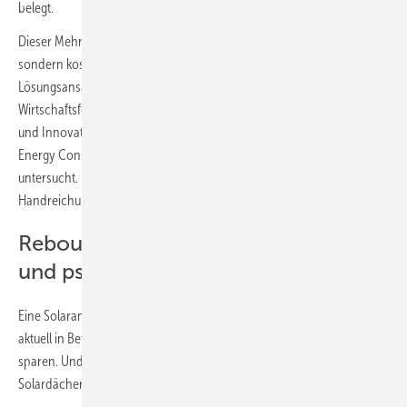
belegt.
Dieser Mehrverbrauch verlangsamt nicht nur die Energiewende,
sondern kostet die Haushalte auch Geld. Ursachen und
Lösungsansätze haben das Institut für ökologische
Wirtschaftsforschung (IÖW) und das Fraunhofer-Institut für System-
und Innovationsforschung ISI gemeinsam mit dem Institute for Future
Energy Consumer Needs and Behavior (FCN) an der RWTH Aachen
untersucht. Ihre Empfehlungen stellen die Forschenden in drei
Handreichungen vor.
Rebound-Effekt hat ökonomische
und psychologische Gründe
Eine Solaranlage auf dem eigenen Dach – viele Haushalte ziehen das
aktuell in Betracht, um angesichts der hohen Strompreise Geld zu
sparen. Und die Ampel-Koalition und auch die EU-Kommission wollen
Solardächer zum Standard oder sogar zur Pflicht machen.