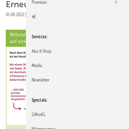
Erneuerbare
Premium
01.06.2022
|
Druckvorschau
+E
Services
Abo & Shop
Media
Newsletter
Specials
GModG
Wärmepumpe