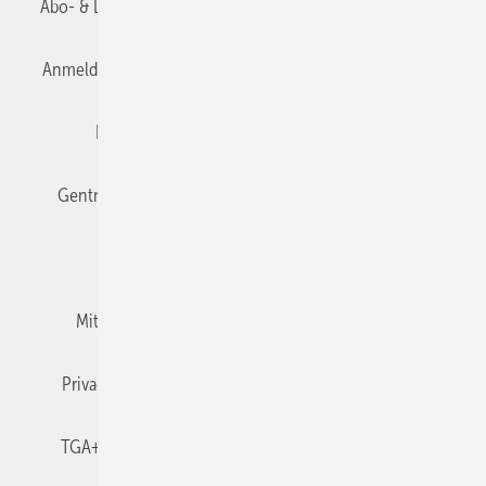
Abo- & Leserservice
AGB
Alle Inhalte chronologisch
Anmelden
Anmeldung & Registrierung
Datenschutz
Editor's choice
E-Paper
Fachbeiträge
Gentner Verlag
Impressum
Karriere bei Gentner
Team
Mediaservice
Mitgliedschaften und Engagement
Newsletter
Privacy Manager
RSS-Feed
TGA+E abonnieren
TGA+E-WissensCheck
Veranstaltungen / Webinare