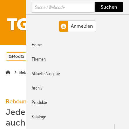
Springe
Springe
Springe
Search
auf
auf
auf
Hauptinhalt
Hauptmenü
SiteSearch
MENÜ
Home
GModG
Wärmepumpe
Heizungsförderung
Energ
Themen
Meldungen
Aktuelle Ausgabe
Archiv
Rebound-Effekt
Produkte
Jede Kilowattstunde zählt,
Kataloge
auch nach Umstieg auf