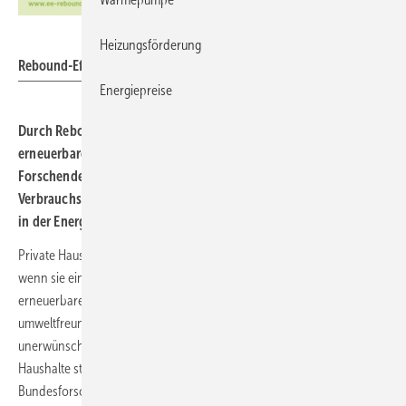
Institut für ökologische Wirtschaftsforschung
Heizungsförderung
Rebound-Effekte beim Umstieg auf eine Solaranlage.
Energiepreise
Durch Rebound-Effekte steigt nach dem Umstieg auf
erneuerbare Energien im Schnitt der Energieverbrauch.
Forschende empfehlen deshalb energiesparendes
Verbrauchsverhalten zu stärken: unter anderem durch Hinweise
in der Energieberatung und mehr finanzielle Anreize.
Private Haushalte leisten einen wichtigen Beitrag zur Energiewende,
wenn sie eine Photovoltaik-Anlage anschaffen, Ökostrom oder
erneuerbare Wärme nutzen. Doch beim Umstieg auf eine
umweltfreundliche Energieversorgung kann es zu einem
unerwünschten Nebeneffekt kommen: Der Energieverbrauch dieser
Haushalte steigt im Schnitt an, wie das vom
Bundesforschungsministerium geförderte
Projekt EE-Rebound