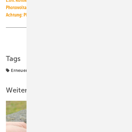
E.on: Konsequent auf Wärmepumpe + Photovoltaik umsteigen
Photovoltaik: Solarelektrisch beheiztes Wohngebäude
Achtung: Photovoltaik-Anlagen sind ansteckend!
Teilen
Link kopieren
Tags
Erneuerbare Energien
PV-Anlage
Photovoltaik
Weitere Inhalte