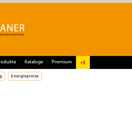
rodukte
Kataloge
Premium
+E
g
Energiepreise