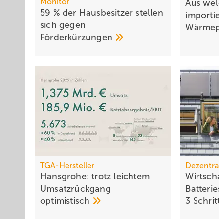
Monitor
Aus wel
59 % der Haus­be­sit­zer stellen
importi
sich gegen
Wärme
För­der­kür­zungen
TGA-Hersteller
Dezentra
Hansgrohe: trotz leichtem
Wirtscha
Um­satz­rück­gang
Batterie­
opti­mis­tisch
3 Schri