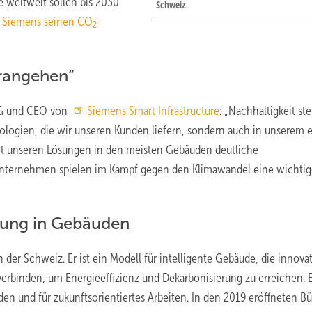
e weltweit sollen bis 2030
Schweiz.
e Siemens seinen CO
-
2
orangehen“
 AG und CEO von
Siemens Smart Infrastructure
: „Nachhaltigkeit st
ologien, die wir unseren Kunden liefern, sondern auch in unserem 
 mit unseren Lösungen in den meisten Gebäuden deutliche
 Unternehmen spielen im Kampf gegen den Klimawandel eine wichtig
erung in Gebäuden
der Schweiz. Er ist ein Modell für intelligente Gebäude, die innova
rbinden, um Energieeffizienz und Dekarbonisierung zu erreichen. Er
den und für zukunftsorientiertes Arbeiten. In den 2019 eröffneten B