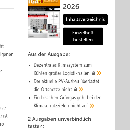
2026
Inhaltsverzeichnis
Einzelheft
bestellen
eht
eigenen
Aus der Ausgabe:
Dezentrales Klimasystem zum
e
Kühlen großer
Logistik­hallen
Der aktuelle PV-Ausbau über­lastet
die Orts­netze
nicht
Ein bisschen Grüngas geht bei den
Klima­schutz­zielen nicht
auf
tive
 ist
2 Ausgaben unverbindlich
üro-
testen: