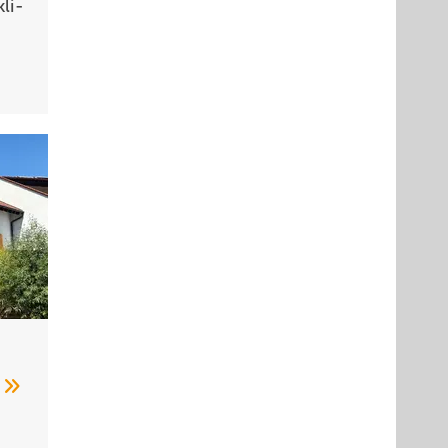
li­
n