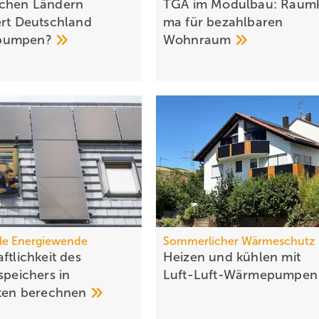
chen Ländern
TGA im Modulbau: Raum­k
ert Deutschland
ma für be­zahl­ba­ren
pumpen?
Wohn­raum
le Energiewende
Sommerlicher Wärmeschutz
ftlichkeit des
Heizen und kühlen mit
spei­chers in
Luft-Luft-Wärmepumpe
tten
berechnen