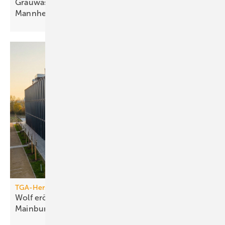
Grauwassernutzung spart Frisch­was­ser in
Mann­heim
TGA-Hersteller
Wolf eröff­net modernes Bil­dungs­zent­rum in
Main­burg