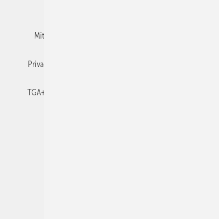
Team
Mediaservice
Mitgliedschaften und Engagement
Newsletter
Privacy Manager
RSS-Feed
TGA+E abonnieren
TGA+E-WissensCheck
Veranstaltungen / Webinare
© 2026 TGA+E Fachplaner