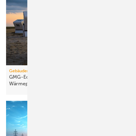
Gebäudemodernisierungsgesetz
GMG-Eckpunkte: Es kommt jetzt auf
Wärmepumpen
an