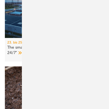
23. bis 25. Juni 2026, München
The smarter E Europe: Son­der­schau „Renewables
24/7“