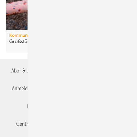
Kommunale Wärmeplanung
Großstädte ver­ab­schie­den sich vom
Gas
Abo- & Leserservice
AGB
Alle Inhalte chronologisch
Anmelden
Anmeldung & Registrierung
Datenschutz
Editor's choice
E-Paper
Fachbeiträge
Gentner Verlag
Impressum
Karriere bei Gentner