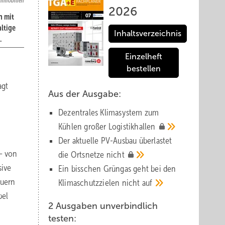
Immobilien
2026
n mit
ltige
Inhaltsverzeichnis
.
Einzelheft
bestellen
agt
Aus der Ausgabe:
Dezentrales Klimasystem zum
Kühlen großer
Logistik­hallen
Der aktuelle PV-Ausbau über­lastet
– von
die Orts­netze
nicht
sive
Ein bisschen Grüngas geht bei den
auern
Klima­schutz­zielen nicht
auf
bel
2 Ausgaben unverbindlich
testen: