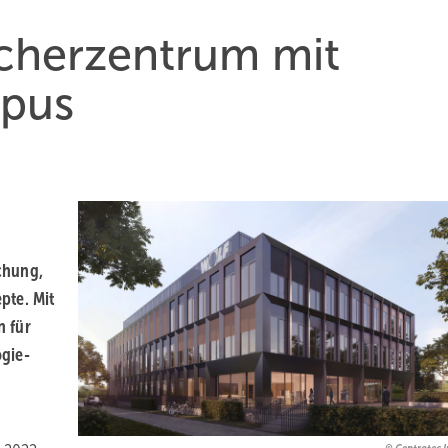
cherzentrum mit
pus
chung,
pte. Mit
n für
gie-