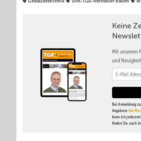
Gebäudetechnik
SHK-TGA-Hersteller bauen
W
Keine Z
Newslet
Mit unserem N
und Neuigkeit
Bei Anmeldung zu 
Angebote
der Mar
kann ich jederzei
finden Sie auch i