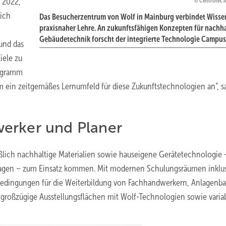
 2022,
Centrotec 
lich
Das Besucherzentrum von Wolf in Mainburg verbindet Wisse
praxisnaher Lehre. An zukunftsfähigen Konzepten für nachha
Gebäudetechnik forscht der integrierte Technologie Campus
 und das
iele zu
ogramm
ein zeitgemäßes Lernumfeld für diese Zukunftstechnologien an“, s
erker und Planer
lich nachhaltige Materialien sowie hauseigene Gerätetechnologie 
lagen – zum Einsatz kommen. Mit modernen Schulungsräumen inklu
 Bedingungen für die Weiterbildung von Fachhandwerkern, Anlagenb
großzügige Ausstellungsflächen mit Wolf-Technologien sowie varia