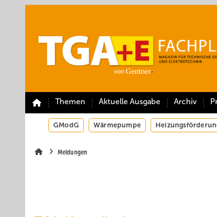
Springe
Springe
Springe
auf
auf
auf
Hauptinhalt
Hauptmenü
SiteSearch
Themen
Aktuelle Ausgabe
Archiv
P
GModG
Wärmepumpe
Heizungsförderun
Meldungen