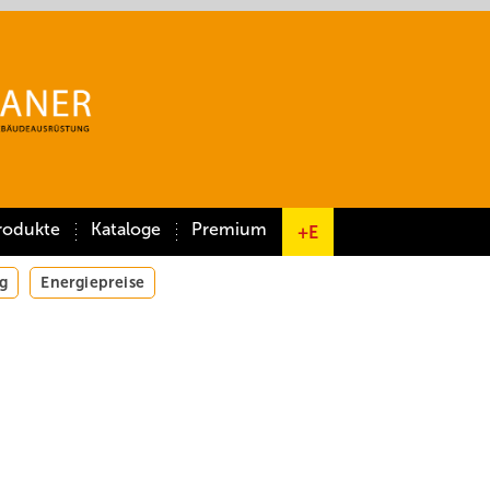
rodukte
Kataloge
Premium
+E
g
Energiepreise