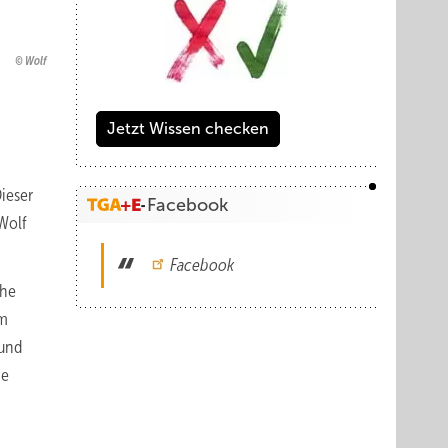
Wolf
Jetzt Wissen checken
ieser
Facebook
Wolf
Facebook
che
em
 und
ie