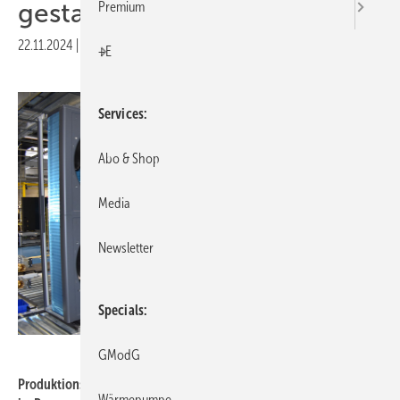
gestartet
Premium
22.11.2024
|
Druckvorschau
+E
Services
Abo & Shop
Media
Newsletter
Specials
Panasonic
GModG
Produktionslinie für die Luft/Wasser-Wärmepumpe Big Aquarea M
Wärmepumpe