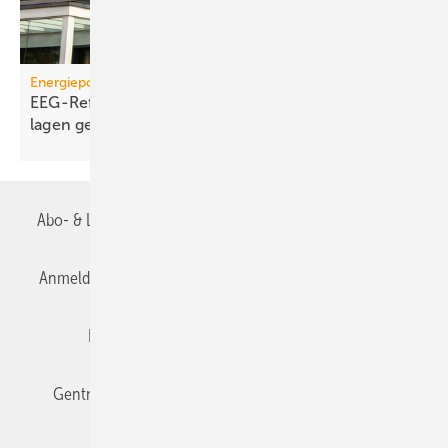
Energiepolitik
EEG-Reform: Wirt­schaft­lich­keit von PV-Dach­an­
lagen
gefährdet
Abo- & Leserservice
AGB
Alle Inhalte chronologisch
Anmelden
Anmeldung & Registrierung
Datenschutz
Editor's choice
E-Paper
Fachbeiträge
Gentner Verlag
Impressum
Karriere bei Gentner