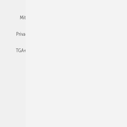
Team
Mediaservice
Mitgliedschaften und Engagement
Newsletter
Privacy Manager
RSS-Feed
TGA+E abonnieren
TGA+E-WissensCheck
Veranstaltungen / Webinare
© 2026 TGA+E Fachplaner