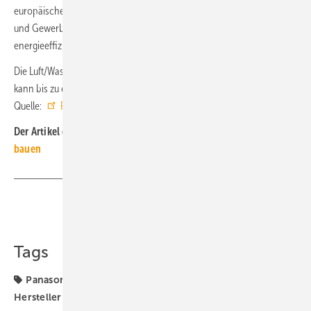
europäischen Werken liefern wir Heiz- und Kühllösungen für Wohn-
und Gewerbegebäude und können wir die steigende Nachfrage nach
energieeffizienten Systemen in der Region bedienen.“
Die Luft/Wasser-Wärmepumpe Big Aquarea M mit T-CAP-Technologie
kann bis zu einer Heizleistung von 300 kW kaskadiert werden. ■
Quelle:
Panasonic
/ jv
Der Artikel gehört zur
TGA+E-Themenseite SHK-TGA-Hersteller
bauen
Teilen
Link kopieren
Tags
Panasonic
Propan-Wärmepumpe
SHK-TGA-
Hersteller bauen
Wärmepumpe