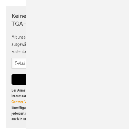
Keine Zeit? Kein Problem mit dem
TGA+E Newsletter!
Mit unserem Newsletter erhalten Sie regelmäßig von uns
ausgewählte Informationen und Neuigkeiten, gebündelt und
kostenlos direkt ins Postfach.
Bei Anmeldung zu diesem Newsletter bin ich damit einverstanden, über
interessante Verlags- und Online-Angebote
der Marken der Alfons W.
Gentner Verlag GmbH & Co. KG
informiert zu werden. Diese
Einwilligung kann ich jederzeit widerrufen und eine Abmeldung ist
jederzeit möglich. Informationen zum Umgang mit Daten finden Sie
auch in unserer
Datenschutzerklärung
.