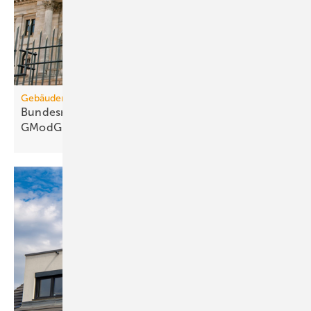
Gebäudemodernisierungsgesetz
Bundesrats­aus­schüsse: 67 Kritik­punkte zum
GModG-Entwurf