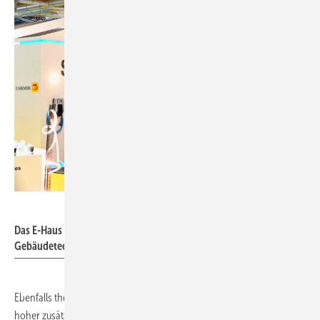
Hamburg Messe und Congress / Nicolas Maack
Das E-Haus des ZVEH wird 2025 auf den Einsatz von KI in der
Gebäudetechnik fokussiert.
Ebenfalls thematisiert werden Smart Building Solutions, durch die ein
hoher zusätzlicher Nutzerkomfort realisierbar ist. Gerade vor dem