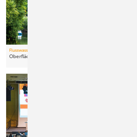
Flusswasserthermie
Oberflächenwässer als
Wärmequelle