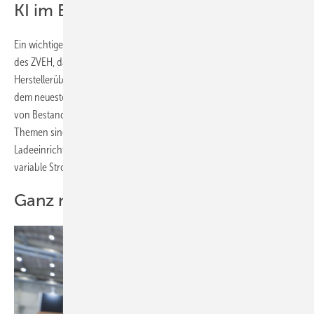
KI im E-Haus
Ein wichtiger Anlaufpunkt ist auch in Halle B6 das begehbare E-Haus
des ZVEH, das in diesem Jahr auf den Einsatz von KI fokussiert.
Herstellerübergreifend werden hier vernetzte Funktionalitäten auf
dem neuesten Stand der Technik gezeigt, die sich für die Nachrüstung
von Bestandsgebäuden und für den Gebäudeneubau eignen. Weitere
Themen sind die netzorientierte Steuerung von Wärmepumpen,
Ladeeinrichtungen für Elektrofahrzeuge oder Stromspeicher sowie
variable Stromtarife.
Ganz neue Ideen