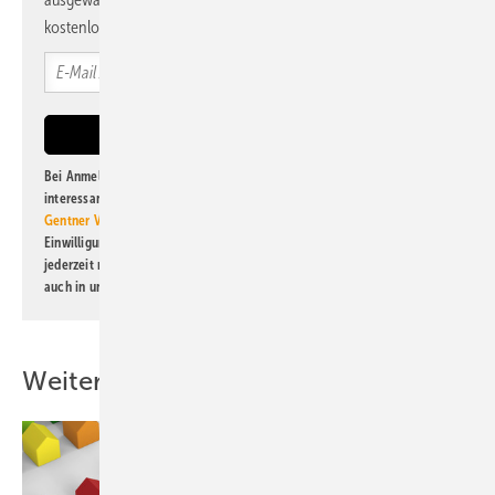
kostenlos direkt ins Postfach.
Bei Anmeldung zu diesem Newsletter bin ich damit einverstanden, über
interessante Verlags- und Online-Angebote
der Marken der Alfons W.
Gentner Verlag GmbH & Co. KG
informiert zu werden. Diese
Einwilligung kann ich jederzeit widerrufen und eine Abmeldung ist
jederzeit möglich. Informationen zum Umgang mit Daten finden Sie
auch in unserer
Datenschutzerklärung
.
Weitere Inhalte