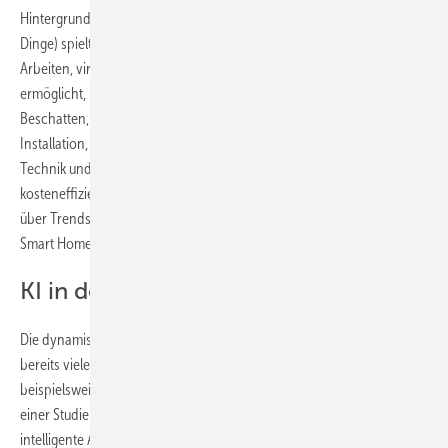
Hintergrund von Nachhaltigkeit, New Work und IoT (Internet der
Dinge) spielt eine intelligente Raumautomation, die kollaboratives
Arbeiten, virtuelle Meetings oder bedarfsabhängige Reinigung
ermöglicht, neben Grundbedürfnissen, wie Licht, Heizen, Kühlen und
Beschatten, zunehmend eine wesentliche Rolle. Für die Planung,
Installation, Programmierung und Inbetriebnahme sind viel digitale
Technik und Wissen notwendig, um Smart Building Solutions
kosteneffizient zu realisieren. Die GET Nord bietet einen Überblick
über Trends und Produkte für die Konzeption von Smart Buildings und
Smart Homes.
KI in der Gebäudetechnik
Die dynamische Entwicklung von Künstlicher Intelligenz (KI) verändert
bereits viele Branchen, auch die Gebäudetechnik. Denn KI verspricht
beispielsweise erhebliche Vorteile für die Gebäudeperformance. Nach
einer Studie der EnOcean Alliance zahlen sich die Digitalisierung und
intelligente Automatisierung ganzer Gebäude und Gebäudekomplexe