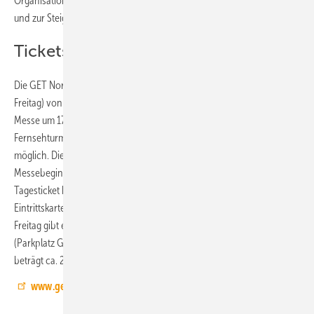
Organisation, Planung und Durchführung von Projekten im Handwerk
und zur Steigerung der Energie- und Ressourceneffizienz sein.
Tickets und Anreise
Die GET Nord ist an den beiden ersten Messetagen (Donnerstag und
Freitag) von 9:00 bis 18:00 Uhr geöffnet, am Sonnabend schließt die
Messe um 17:00 Uhr. Der Zugang ist über die Eingänge Mitte am
Fernsehturm (Hallen A1 und A4), Ost (Halle B4) und Süd (Halle B6)
möglich. Die Garderoben an den Eingängen sind eine Stunde vor
Messebeginn bis eine Stunde nach Messeschluss geöffnet. Ein
Tagesticket kostet 15 Euro, ein Dauerticket 24 Euro. In den
Eintrittskarten ist keine Fahrkarte enthalten. Am Donnerstag und
Freitag gibt es einen Bus-Shuttle-Service vom Volksparkstadion
(Parkplatz Gelb, A7 Ausfahrt Volkspark) zur GET Nord, die Fahrtzeit
beträgt ca. 20 min.
www.get-nord.de