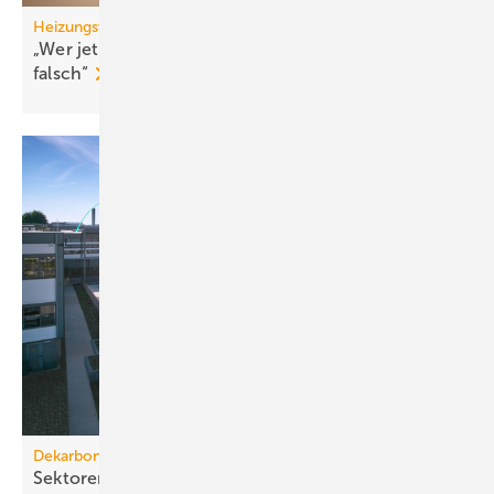
Heizungswende
„Wer jetzt eine Wärme­pumpe kauft, macht nichts
falsch“
Dekarbonisierung bestehender Gebäude
Sektorenkopplung: Schlüssel für kosten­effi­zienten