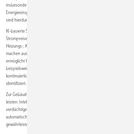
insbesondere bei gewerblich genutzten Immobilien aus: Erhebliche
Energieeinsparungen sowie reduzierte Raum- und Betriebskosten
sind hierdurch erzielbar.
KI-basierte Softwarelösungen, deren Algorithmen Wetterdaten,
Strompreise und Gebäudenutzung in Echtzeit analysieren, um die
Heizungs-, Klima- und Lüftungsanlagensteuerung situativ anzupassen,
machen aus Gebäuden selbstlernende Energiesysteme. Ferner
ermöglicht KI eine vorausschauende Instandhaltung, indem sie
beispielsweise Sensordaten wie Temperatur, Feuchtigkeit oder Druck
kontinuierlich überwacht und potenzielle Schwachstellen frühzeitig
identifiziert.
Zur Gebäudesicherheit kann KI ebenfalls einen wertvollen Beitrag
leisten: Intelligente Überwachungssysteme sind in der Lage,
verdächtige Aktivitäten oder Verhaltensmuster zu erkennen und
automatisch darauf zu reagieren, und biometrische Zutrittskontrollen
gewährleisten eine präzise Sicherheitsüberwachung.