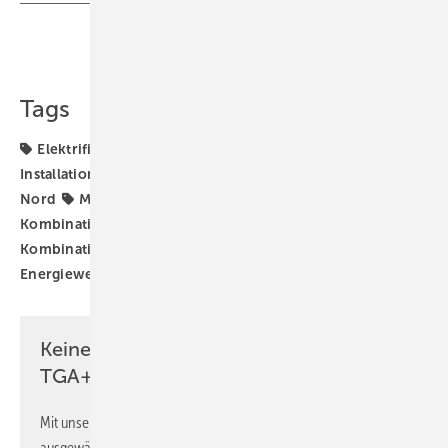
Teilen
Link kopieren
Tags
Elektrifizierung
Elektro-Handwerk
Elektro-
Installation
Elektroplaner
Elektroplanung
GET
Nord
Messe
Messen
Wärmepumpe-Photovoltaik-
Kombination
Wärmepumpe-Photovoltaik-Speicher-
Kombination
Wärmewende
dezentrale
Energiewende
Keine Zeit? Kein Problem mit dem
TGA+E Newsletter!
Mit unserem Newsletter erhalten Sie regelmäßig von uns
ausgewählte Informationen und Neuigkeiten, gebündelt und