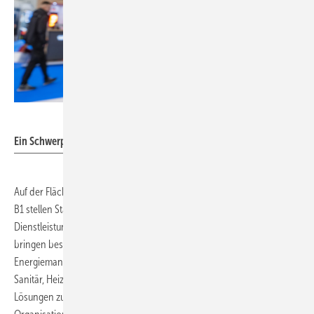
Hamburg Messe und Congress / Rene Zieger
Ein Schwerpunkt in Halle B6 ist die Trinkwasserhygiene.
Auf der Fläche „Startup@GET Nord by VdZ“ im Erdgeschoss von Halle
B1 stellen Startups ihre innovativen Geschäftsmodelle,
Dienstleistungen und Produkte aus. Die teilnehmenden Unternehmen
bringen besonders Innovationen zu den Bereichen Energie und
Energiemanagement, Handwerk und Planung für die Bereiche Elektro,
Sanitär, Heizung- und Klimatechnik mit. Mit dabei werden u. a.
Lösungen zur digitalen Planung von Heizungsanlagen, Tools zur