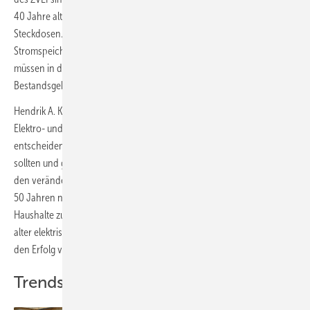
40 Jahre alt. Bei ihnen mangelt es nicht nur an Stromkreisen und
Steckdosen. Auch sind sie zumeist nicht für Photovoltaik,
Stromspeicher, Wärmepumpe und Elektromobilität ausgelegt. Folglich
müssen in den kommenden Jahren Millionen Elektroanlagen in
Bestandsgebäuden modernisiert werden.
Hendrik A. Kilp, Geschäftsführer des Landesinnungsverbandes
Elektro- und Informationstechnik Schleswig-Holstein: „Ein
entscheidender Punkt, warum elektrische Anlagen überprüft werden
sollten und gegebenenfalls erneuert werden müssen, ergibt sich aus
den veränderten Anforderungen an die Elektro-Installation. Was vor
50 Jahren noch ‚kostbarer Luxus‘ war, ist inzwischen für die meisten
Haushalte zum Standard geworden. Außerdem ist eine Ertüchtigung
alter elektrischer Anlagen auf zeitgemäßes Niveau unerlässlich, um
den Erfolg von Energiewende und Digitalisierung zu garantieren.“
Trends in der Gebäudeautomation