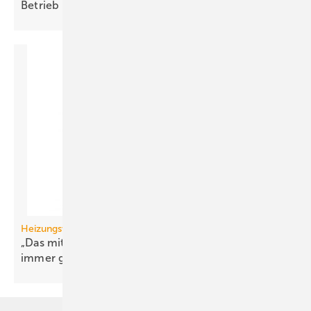
Betrieb
Heizungswende
„Das mit den Wärme­pumpen hatten wir doch
immer
gesagt“