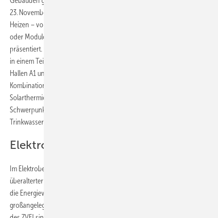
Gebäuden gibt, erfahren Besucher auf der GET Nord vom 21. bis
23. November 2024 in der Hamburg Messe. Das Thema elektrifiziertes
Heizen – von einzelnen Komponenten bis zu kompletten Systemen
oder Modulen – wird auf dem gesamten Gelände der Fachmesse
präsentiert. Der Elektrobereich stellt kompakt in den Hallen B5, B7 und
in einem Teil der Halle B6 (Licht) aus, Heizungstechnik wird in den
Hallen A1 und A4 präsentiert. Im Fokus stehen insbesondere
Kombinationsmöglichkeiten von Wärmepumpe, Photovoltaik und
Solarthermie sowie deren optimales Zusammenspiel mit Speichern.
Schwerpunkte in der Halle B6 sind die Sanitärtechnik und die
Trinkwasserhygiene.
Elektroanlagen sind oft überaltert
Im Elektrobereich stehen auch Lösungen zur Modernisierung
überalterter Elektroanlagen in Bestandsgebäuden im Fokus. Damit sie
die Energiewende in Deutschland nicht hemmen, ist eine
großangelegte Ertüchtigungsoffensive erforderlich: Nach einer Studie
des ZVEI sind zwei Drittel der elektrischen Anlagen in Gebäuden über