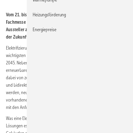
Heizungsförderung
Vom 21. bis 23. November 2024 prä­sen­tie­ren auf der GET Nord –
Fach­mes­se für Elektro, Sanitär, Hei­zung und Klima – über 600
Energiepreise
Aus­stel­ler ak­tu­el­le Lö­sun­gen und ge­ben Ein­blicke in die Trends
der Zu­kunft.
Elektrifizierung und Digitalisierung in Gebäuden sind zwei der
wichtigsten Schlüsselstrategien auf dem Weg zur Klimaneutralität
2045. Neben einer elektrifizierten Wärmeversorgung auf Basis
erneuerbarer Energiequellen ist eine bedarfsgerechte Stromverteilung
dabei von zentraler Bedeutung. Außerdem müssen eine intelligente
und bidirektionale Ladeinfrastruktur für Elektroautos geschaffen
werden, neuartige Stromlieferanten und Stromspeicher sind in
vorhandene Elektro-Installationen zu integrieren und ihr Wirken ist
mit den Anforderungen des Stromsystems in Einklang zu bringen.
Was eine Elektro-Installation als zukunftsfähig qualifiziert und welche
Lösungen es für den Einsatz elektrischer und digitaler Technologien in