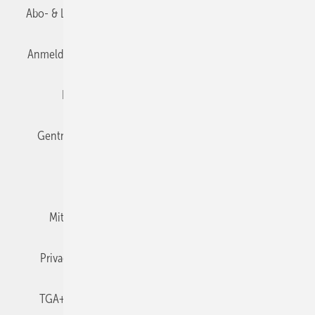
Abo- & Leserservice
AGB
Alle Inhalte chronologisch
Anmelden
Anmeldung & Registrierung
Datenschutz
Editor's choice
E-Paper
Fachbeiträge
Gentner Verlag
Impressum
Karriere bei Gentner
Team
Mediaservice
Mitgliedschaften und Engagement
Newsletter
Privacy Manager
RSS-Feed
TGA+E abonnieren
TGA+E-WissensCheck
Veranstaltungen / Webinare