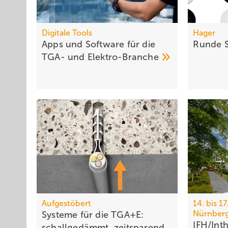
Digitale Tools
Hager
Apps und Soft­ware für die
Runde
TGA- und
Elek­tro-Branche
Aufgestöbert
14. bis 1
Nürnber
Systeme für die TGA+E:
IFH/Int
schall­ge­dämmt, zeit­spa­rend,