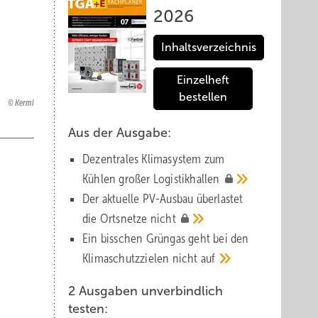
2026
Inhaltsverzeichnis
Einzelheft
bestellen
Kermi
Aus der Ausgabe:
Dezentrales Klimasystem zum
Kühlen großer
Logistik­hallen
Der aktuelle PV-Ausbau über­lastet
die Orts­netze
nicht
Ein bisschen Grüngas geht bei den
Klima­schutz­zielen nicht
auf
2 Ausgaben unverbindlich
testen: