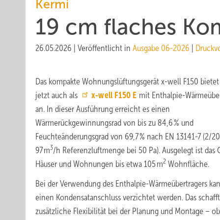
Kermi
19 cm flaches Ko
26.05.2026
|
Veröffentlicht in
Ausgabe 06-2026
|
Druckv
Das kompakte Wohnungslüftungsgerät x-well F150 bietet
jetzt auch als
x-well F150 E
mit Enthalpie-Wärmeüber
an. In dieser Ausführung erreicht es einen
Wärmerückgewinnungsrad von bis zu 84,6 % und
Feuchteänderungsgrad von 69,7 % nach EN 13141-7 (2/20
3
97 m
/h Referenzluftmenge bei 50 Pa). Ausgelegt ist das G
2
Häuser und Wohnungen bis etwa 105 m
Wohnfläche.
Bei der Verwendung des Enthalpie-Wärmeübertragers kan
einen Kondensatanschluss verzichtet werden. Das schafft
zusätzliche Flexibilität bei der Planung und Montage – o