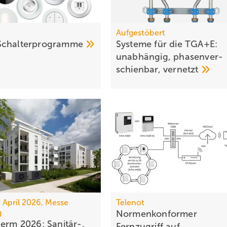
Aufgestöbert
Schalterprogramme
Systeme für die TGA+E:
unab­hängig, pha­sen­ver­
schien­bar,
ver­netzt
7. April 2026, Messe
Telenot
g
Normenkonformer
herm 2026: Sanitär-,
Fernzugriff auf