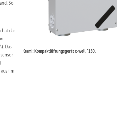
and. So
h hat das
on
A). Das
Kermi: Kompaktlüftungsgerät x-well F150.
esensor
t-
 aus (im