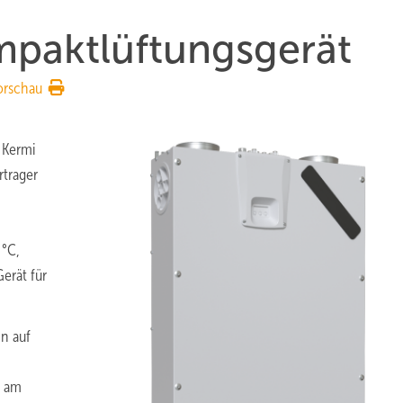
mpaktlüftungsgerät
orschau
 Kermi
trager
 °C,
erät für
n auf
b am