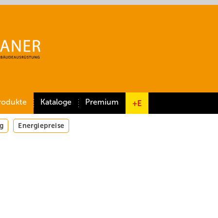
rodukte
Kataloge
Premium
+E
g
Energiepreise