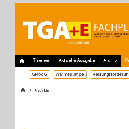
Springe
Springe
Springe
auf
auf
auf
Hauptinhalt
Hauptmenü
SiteSearch
Themen
Aktuelle Ausgabe
Archiv
P
GModG
Wärmepumpe
Heizungsförderun
Produkte