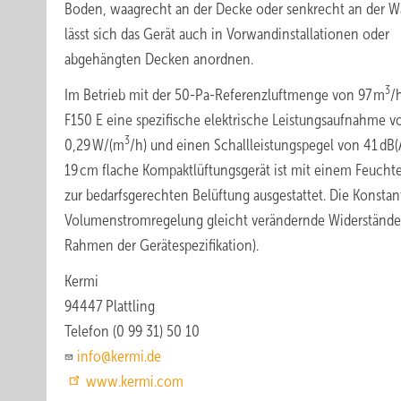
Boden, waagrecht an der Decke oder senkrecht an der W
lässt sich das Gerät auch in Vorwandinstallationen oder
abgehängten Decken anordnen.
3
Im Betrieb mit der 50-Pa-Referenzluftmenge von 97 m
/
F150 E eine spezifische elektrische Leistungsaufnahme v
3
0,29 W/(m
/h) und einen Schallleistungspegel von 41 dB(
19 cm flache Kompaktlüftungsgerät ist mit einem Feucht
zur bedarfsgerechten Belüftung ausgestattet. Die Konstan
Volumenstromregelung gleicht verändernde Widerstände
Rahmen der Gerätespezifikation).
Kermi
94447 Plattling
Telefon (0 99 31) 50 10
info@kermi.de
www.kermi.com