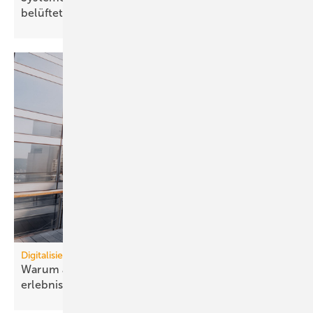
be­lüf­tet
Digitalisierung
Warum auto­nome Gebäude Effi­zienz und Nutzer­
erlebnis ver­binden
müssen