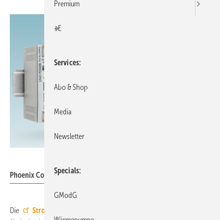
Premium
+E
Services
Abo & Shop
Media
Newsletter
Phoenix Contact
Specials
Phoenix Contact: Uno-Power-Stromversorgungen.
GModG
Die
Stromversorgungen Uno Power
von Phoenix Contact sind
Wärmepumpe