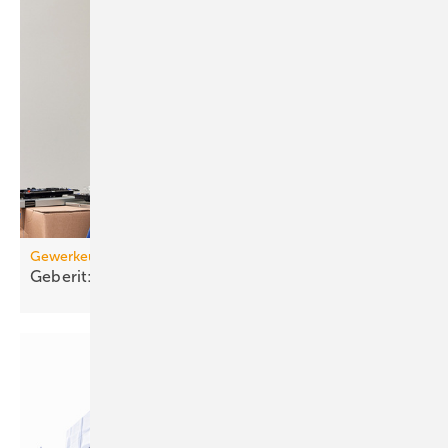
Gewerkeübergreifend planen
Geberit: Elek­tro-Ins­tal­la­tion in der
Vorwand