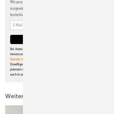
Mit unserem Newsletter erhalten Sie regelmäßig von uns
ausgewählte Informationen und Neuigkeiten, gebündelt und
kostenlos direkt ins Postfach.
Bei Anmeldung zu diesem Newsletter bin ich damit einverstanden, über
interessante Verlags- und Online-Angebote
der Marken der Alfons W.
Gentner Verlag GmbH & Co. KG
informiert zu werden. Diese
Einwilligung kann ich jederzeit widerrufen und eine Abmeldung ist
jederzeit möglich. Informationen zum Umgang mit Daten finden Sie
auch in unserer
Datenschutzerklärung
.
Weitere Inhalte