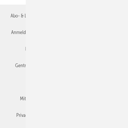
Abo- & Leserservice
AGB
Alle Inhalte chronologisch
Anmelden
Anmeldung & Registrierung
Datenschutz
Editor's choice
E-Paper
Fachbeiträge
Gentner Verlag
Impressum
Karriere bei Gentner
Team
Mediaservice
Mitgliedschaften und Engagement
Newsletter
Privacy Manager
RSS-Feed
TGA+E abonnieren