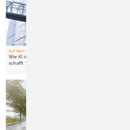
Auf dem Weg zum autonomen Gebäude
Wie KI in cloudbasierten Platt­formen Mehr­werte
schafft