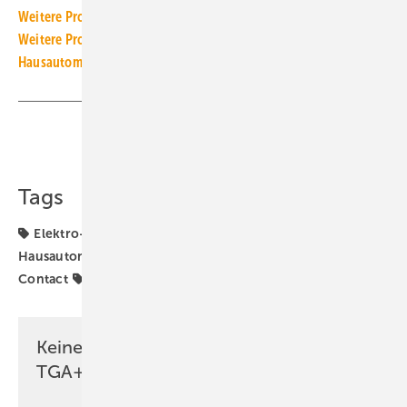
Weitere Produkt-Meldungen zum Thema Elektrotechnik
Weitere Produkt-Meldungen zum Thema Gebäude- und
Hausautomation
Teilen
Link kopieren
Tags
Elektro-Installation
Gebäudeautomation
Hausautomation
Industrieautomation
Phoenix
Contact
Produkte
Schaltschrank
Keine Zeit? Kein Problem mit dem
TGA+E Newsletter!