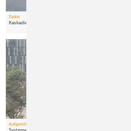
Daikin
Kaskadierbare
R290-Großwärmepumpen
Aufgestöbert
Systeme für die TGA+E: kraft­voll, brand­si­cher,