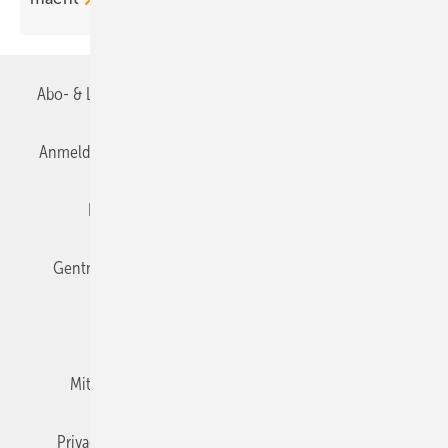
Abo- & Leserservice
AGB
Alle Inhalte chronologisch
Anmelden
Anmeldung & Registrierung
Datenschutz
Editor's choice
E-Paper
Fachbeiträge
Gentner Verlag
Impressum
Karriere bei Gentner
Team
Mediaservice
Mitgliedschaften und Engagement
Newsletter
Privacy Manager
RSS-Feed
TGA+E abonnieren