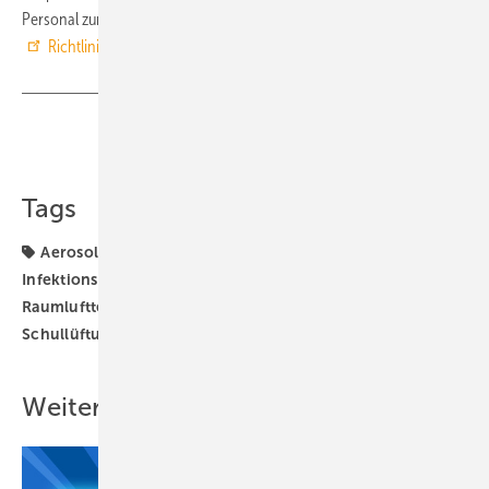
Personal zur Beurteilung der Raumluftqualität gibt die
Richtlinienreihe VDI 6022 Raumlufttechnik, Raumluftqualität
.
Teilen
Link kopieren
Tags
Aerosole
Coronavirus
HEPA-Filter
Infektionsrisiko
Luftreiniger
Lüftungsregeln
Raumlufttechnik
SARS-CoV-2-Viren
Schule
Schullüftung
VDI
Weitere Inhalte