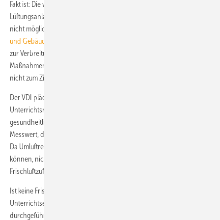
Fakt ist: Die wenigsten Schulen verfügen über maschinelle
Lüftungsanlagen. Und in Klassenräumen ist wirksames Stoßlüften oft
nicht möglich. Thomas Wollstein von der
VDI-Gesellschaft Bauen
und Gebäudetechnik
: „Schulen bieten ‚hervorragende‘ Bedingungen
zur Verbreitung des Virus. Es müssen schnell gut überlegte
Maßnahmen ergriffen werden. Mit Fensterlüftung allein werden wir da
nicht zum Ziel kommen.“
Der VDI plädiert dafür, die Luftqualität in Innenräumen, vor allem in
Unterrichtsräumen, durch CO
-Ampeln zu überwachen, um
2
gesundheitliche Risiken schnell zu erkennen. Denn je höher der CO
-
2
Messwert, desto höher ist auch die Aerosol-Konzentration im Raum.
Da Umluftreinigungsgeräte ausschließlich Partikel aus der Luft filtern
können, nicht jedoch CO
, ist auch bei ihrem Einsatz eine
2
Frischluftzufuhr notwendig.
Ist keine Frischluftzufuhr möglich, sollte mindestens zu jeder halben
Unterrichtseinheit eine drei- bis fünfminütige Stoßlüftung
durchgeführt werden.