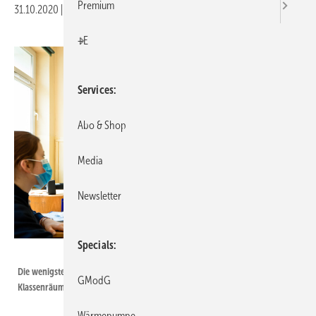
Premium
31.10.2020
|
Druckvorschau
+E
Services
Abo & Shop
Media
Newsletter
Specials
izusek / E+ / Getty Images
Die wenigsten Schulen verfügen über maschinelle Lüftungsanlagen. Und in
GModG
Klassenräumen ist wirksames Stoßlüften oft nicht möglich.
Wärmepumpe