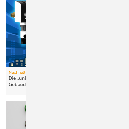
Nachhaltige Trinkwasserversorgung
Die „unbesungenen Helden“ in der
Gebäude­technik