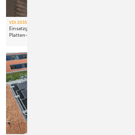
VDI 2035 / AGFW FW 510
Einsatzgrenzen kupfergelöteter
Platten-Wärme­übertrager