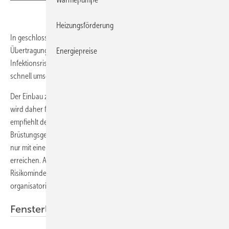
Heizungsförderung
In geschlossenen Räumen wie Klassenzimmern ist die Gefahr einer
Übertragung von SARS-CoV-2-Viren besonders hoch. Um das
Energiepreise
Infektionsrisiko zu minimieren, sind anlässlich der kalten Jahreszeit
schnell umsetzbare Lösungen gefragt.
Der Einbau zentraler Lüftungsanlagen ist zeit- und kostenintensiv und
wird daher für die aktuelle Pandemie zu spät kommen. Der VDI
empfiehlt deshalb den Einsatz dezentraler Geräte, wie Fassaden- und
Brüstungsgeräte sowie
Luftreiniger
. Ein optimaler Schutz sei allerdings
nur mit einer maschinellen Lüftung mit 100 % frischer Außenluft zu
erreichen. Außerdem weist der VDI darauf hin, dass eine signifikante
Risikominderung nur durch eine Kombination technischer und
organisatorischer Maßnahmen zu erreichen ist.
Fensterlüftung allein wird nicht ausreichen