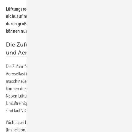
Lüftungstechnische Maßnahmen können die Virenkonzentration
nicht auf null reduzieren und damit auch nicht die Infektion
durch große Tröpfchen bei zu geringem Abstand verhindern. Sie
können nur das Risiko reduzieren.
Die Zufuhr frischer Außenluft senkt CO
-
2
und Aerosollast
Die Zufuhr frischer Außenluft verringert sowohl die CO
- als auch die
2
Aerosollast im Raum (Verdünnungseffekt). Ist eine zentrale
maschinelle Versorgung mit hohem Außenluftanteil nicht möglich,
können dezentrale Fassaden- und Brüstungsgeräte eingebaut werden.
Neben Lüftungsanlagen können auch mobile bzw. steckerfertige
Umluftreinigungsgeräte die Aerosollast im Raum verringern. Optimal
sind laut VDI Geräte mit HEPA- oder Schwebstofffiltern (H13 / H14).
Wichtig sei bei jeder Art von Lüftung auch eine geeignete Wartung
(Inspektion, Filterwechsel). Hinweise hierzu und zur Qualifikation von