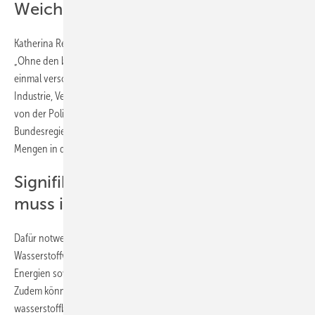
Weichen stellen“
Katherina Reiche, Vorsitzende des
Nationalen Wasserstoffrats
:
„Ohne den breiten Einsatz von Wasserstoff werden wir die noch
einmal verschärften Klimaziele nicht erreichen können. Die Bedarfe in
Industrie, Verkehr und Wärmesektor sind deutlich höher als bislang
von der Politik erwartet. Die Studie zeigt, was nun zu tun ist: Die
Bundesregierung muss die Weichen so stellen, dass die erforderlichen
Mengen in den nächsten Jahren auch zur Verfügung stehen.“
Signifikanter Wasserstoff-Anteil
muss importiert werden
Dafür notwendig seien ein rascher Markthochlauf der
Wasserstoffwirtschaft, ein ehrgeiziger Ausbau der erneuerbaren
Energien sowie der schnelle Aus- und Aufbau einer Netzinfrastruktur.
Zudem können laut der Metastudie Wasserstoff und
wasserstoffbasierte Syntheseprodukte in ihrer benötigten Menge