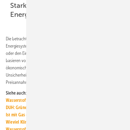
Stark techno-ökonomische
Energiesystemperspektive
Die betrachteten Studien haben eine stark techno-ökonomische
Energiesystemperspektive und lassen Aspekte wie Arbeitsplatzeffekte
oder den Einfluss von Politikmaßnahmen außen vor. Die Aussagen
basieren vorwiegend auf Szenarien, die mögliche techno-
ökonomische Entwicklungen unter verschiedenen Annahmen und
Unsicherheiten, wie etwa zukünftige Energiebedarfe oder
Preisannahmen abbilden. ■
Siehe auch:
Wasserstoffrat: Studie vor Wärmemarkt-Entscheidungen
DUH: Grüner Wasserstoff zu wertvoll zum Verheizen
Ist mit Gas die Wärmewende am günstigsten?
Wieviel Klimaschutz ermöglicht H2-ready?
Wasserstoff: Wieviel Wasser wird dafür benötigt?