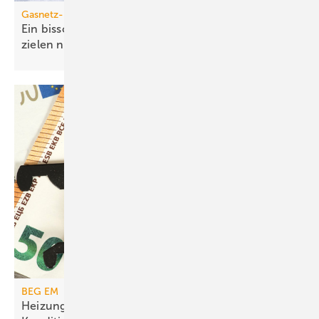
Gasnetz-Dekarbonisierung
Ein bisschen Grüngas geht bei den Klima­schutz­
zielen nicht
auf
BEG EM
Heizungs­förderung mit de­gres­siven