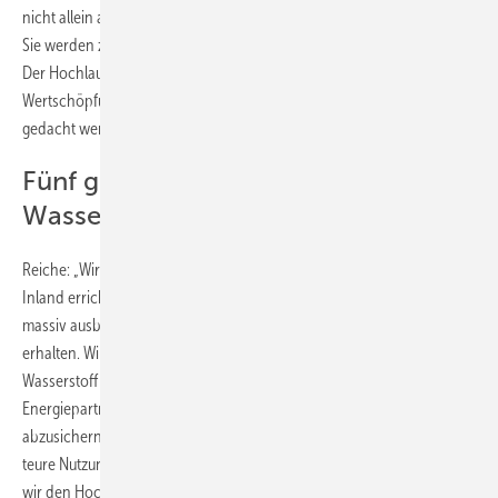
nicht allein auf Basis einheimischer Ressourcen bereitgestellt werden:
Sie werden zu einem signifikanten Anteil importiert werden müssen.
Der Hochlauf der Wasserstoffwirtschaft mit ihren internationalen
Wertschöpfungsketten müsse deshalb europäisch und global zugleich
gedacht werden.
Fünf große ToDos für Hochlauf einer
Wasserstoffwirtschaft
Reiche: „Wir müssen große Kapazitäten an Elektrolyseanlagen im
Inland errichten. Wir müssen die erneuerbaren Energien weiter
massiv ausbauen, um die erforderlichen Mengen an grünem Strom zu
erhalten. Wir müssen unsere Infrastruktur für den Transport von
Wasserstoff ertüchtigen und ausbauen. Wir müssen internationale
Energiepartnerschaften schließen, um die notwendigen Importe
abzusichern. Und wir müssen Anreize schaffen für die heute noch zu
teure Nutzung von Wasserstoff. Nur wenn uns all das gelingt, werden
wir den Hochlauf einer Wasserstoffwirtschaft und die Entwicklung