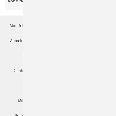
Kondi­tionen
Abo- & Leserservice
AGB
Alle Inhalte chronologisch
Anmelden
Anmeldung & Registrierung
Datenschutz
Editor's choice
E-Paper
Fachbeiträge
Gentner Verlag
Impressum
Karriere bei Gentner
Team
Mediaservice
Mitgliedschaften und Engagement
Newsletter
Privacy Manager
RSS-Feed
TGA+E abonnieren