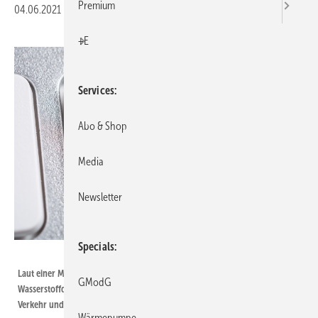
Premium
04.06.2021
|
Druckvorschau
+E
Services
Abo & Shop
Media
Newsletter
Specials
Devenorr / iStock / Getty Images Plus
Laut einer Metastudie zur potenziellen Nachfrage nach Wasserstoff sowie
GModG
Wasserstoffderivaten unterschätzt die Politik die Bedarfe in Industrie,
Verkehr und Wärmesektor deutlich.
Wärmepumpe