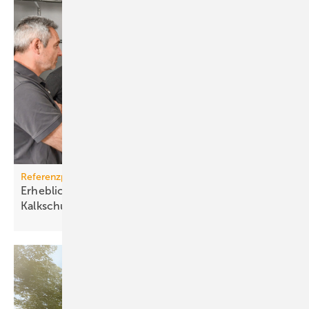
Referenzprojekt Watercryst
Erhebliche Kosteneinsparung mit einer
Kalkschutzanlage