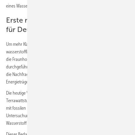
eines Wasserstoffmarktes schaffen.“
Erste relevante Nachfragemengen
für Deutschland ab 2030
Um mehr Klarheit über den Bedarf an Wasserstoff und
wasserstoffbasierten Syntheseprodukten bis 2050 zu erhalten, haben
die Fraunhofer-Institute ISI, ISE und IEG gemeinsam eine Metastudie
durchgeführt. Dafür haben sie aktuelle Systemstudien mit Fokus auf
die Nachfrage nach Wasserstoff und wasserstoffbasierten
Energieträgern in Deutschland ausgewertet.
Die heutige Wasserstoffproduktion in Deutschland liegt bei 57
Terrawattstunden (TWh) pro Jahr. Diese Menge wird fast vollständig
mit fossilen Energieträgern hergestellt. Ab 2030 zeigt die
Untersuchung erste relevante Nachfragemengen nach grünem
Wasserstoff und Derivaten von bis zu 80 TWh.
Dieser Bedarf wächst im Jahr 2040 auf 100 bis 300 TWh an. Für das