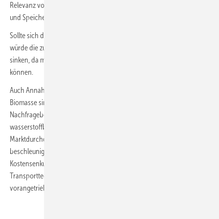
Relevanz von „Carbon Capture and Storage CCS“, der Abscheidung
und Speicherung Kohlendioxid.
Sollte sich diese Technologie aber in stärkerem Maße durchsetzen,
würde die zukünftige Nachfrage nach Wasserstoff und Derivaten
sinken, da mehr prozessbedingte Restemissionen zugelassen werden
können.
Auch Annahmen zur Menge an verfügbarer und nachhaltiger
Biomasse sind von Bedeutung. Biomasse tritt in relevanten
Nachfragebereichen in Konkurrenz zu Wasserstoff und
wasserstoffbasierten Syntheseprodukten. Um die
Marktdurchdringung von Wasserstoff und Derivaten zu
beschleunigen, müssen technologische Entwicklungen und
Kostensenkungspotenziale bei Elektrolyseuren,
Transporttechnologien oder der Luftabscheidung von CO
weiter
2
vorangetrieben werden.