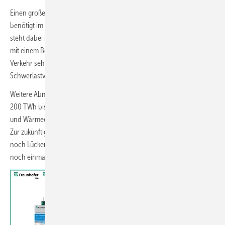
Einen großen Bedarf sehen die Studien auch im Verkehrssektor. Er
benötigt im Jahr 2050 zwischen 150 und 300 TWh für eFuels. Im Fokus
steht dabei insbesondere der internationale Flug- und Schiffsverkehr
mit einem Bedarf von 140 bis 200 TWh. Im straßengebundenen
Verkehr sehen neuere Studien das größte Potenzial im
Schwerlastverkehr.
Weitere Abnehmer sieht die Metastudie im Gebäudesektor (bis zu
200 TWh bis zum Jahr 2050) und im Umwandlungssektor zur Strom-
und Wärmeerzeugung (zwischen 50 und 150 TWh bis zum Jahr 2050).
Zur zukünftigen Rolle von Raffinerien weisen die meisten Studien
noch Lücken auf. Die Metastudie empfiehlt deshalb, diesen Aspekt
noch einmal näher zu untersuchen.