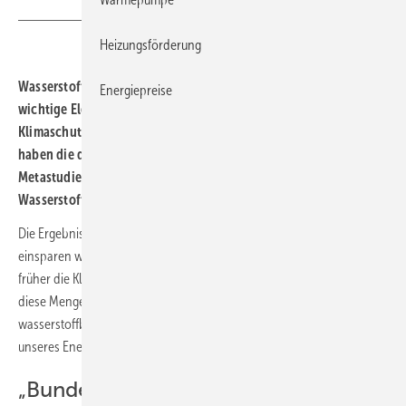
Heizungsförderung
Wasserstoff und Wasserstoff-Syntheseprodukte gelten als
Energiepreise
wichtige Elemente für das Erreichen der jüngst forcierten
Klimaschutzziele. Im Auftrag des Nationalen Wasserstoffrats
haben die drei Fraunhofer-Institute ISI, ISE und IEG in einer
Metastudie die potenzielle Nachfrage nach Wasserstoff sowie
Wasserstoffderivaten bis 2050 analysiert.
Die Ergebnisse der Untersuchung zeigen: Je mehr CO
Deutschland
2
einsparen will, desto größer ist der Bedarf an Wasserstoff. Und je
früher die Klimaziele erreicht werden sollen, desto schneller müssen
diese Mengen zur Verfügung stehen. Wasserstoff und
wasserstoffbasierte Syntheseprodukte sind zentrale Bausteine
unseres Energiesystems der Zukunft.
„Bundesregierung muss jetzt die