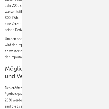
Jahr 2050 steigt die Bandbreite des Bedarfs an Wasserstoff und
wasserstoffbasierten Syntheseprodukten dann auf 400 bis knapp
800 TWh. Insgesamt zeigt sich zwischen den Jahren 2030 und 2050
eine Verzehnfachung des maximalen Bedarfs an Wasserstoff und
seinen Derivaten.
Um den potenziellen Wasserstoffbedarf in 2040 und 2050 zu decken,
wird der Import immer wichtiger werden. Dabei liegt der Importanteil
an wasserstoffbasierten Syntheseprodukten in allen Studien höher als
der Importanteil an reinem Wasserstoff.
Mögliche hohe Bedarfe im Industrie-
und Verkehrssektor
Den größten Bedarf an Wasserstoff und wasserstoffbasierten
Syntheseprodukten erkennt die Studie im Industriesektor. Im Jahr
2050 werden hier bis zu 500 TWh benötigt. Die größten Abnehmer
sind die Eisen- und Stahlindustrie sowie die chemische Industrie.