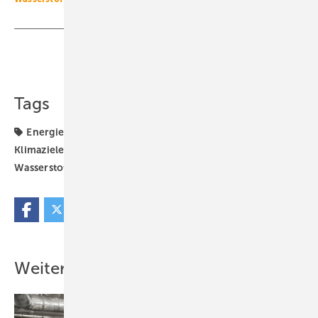
Teilen
Link kopieren
Tags
Energietechnik
Fraunhofer ISE
Gebäudesektor
Klimaziele
Studie
Wasserstoff
Wasserstoffwirtschaft
Weitere Inhalte