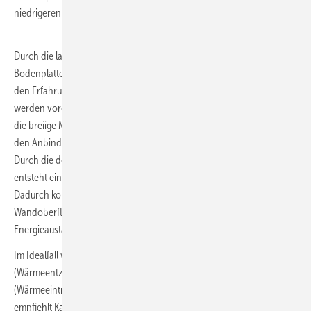
niedrigeren Energieaufwand rund 42 % an CO
-Emissionen einsparen.
2
Durch die langjährige Erfahrung von Bauer mit thermisch aktivierten
Bodenplatten und Energiepfählen lag es nahe, dieses Know-how mit
den Erfahrungen der Mixed-in-Place-Wand zu verbinden. Dazu
werden vorgefertigte Stahlträger mit eingelegten Erdwärmesonden in
die breiige Masse aus Zement, Erde und Wasser eingerüttelt und mit
den Anbindeleitungen auf der Sauberkeitsschicht verbunden (
Bild 3
).
Durch die deutlich profilierte Oberfläche der Mixed-in-Place-Wand
entsteht eine kleinteilige Verzahnung mit dem umgebenden Erdreich.
Dadurch komme es zu einer signifikanten Vergrößerung der
Wandoberfläche und damit zu einem sehr effizienten
Energieaustausch, so Holger Kaiser von Bauer Ressources.
Im Idealfall werden die Mixed-in-Place-Wände sowohl für den Heizfall
(Wärmeentzug aus dem Erdreich) als auch zur Raumkühlung
(Wärmeeintrag in das Erdreich) genutzt. Bei reinem Heizbetrieb
empfiehlt Kaiser die Regeneration des Erdreichs mittels thermischer