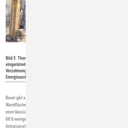
Bauer
Bild 3 Thermisch aktivierte Mixed-in-Place-Wand mit
eingerüttelten Erdwärmesonden. Durch die kleinteilige
Verzahnung mit dem Erdreich kommt es zu einem sehr effizienten
Energieaustausch von Sonde und Erdreich.
2
Bauer gibt an, bereits mehr als 650 Baustellen mit mehr als 2,6 Mio. m
Wandfläche nach diesem Verfahren ausgeführt zu haben. Gegenüber
einer klassischen Bohrpfahlwand soll die Mixed-in-Place-Wand rund
68 % weniger Material benötigen und durch den geringeren Ab- bzw.
Antransport von Aushub und Materialien sowie den dadurch