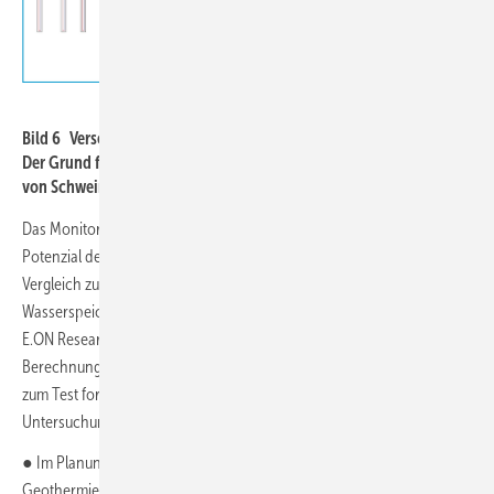
Lars Kühl
Bild 6 Versorgungsschema des Projekts VW AG Emden, Winterfall.
Der Grund für die unausgewogene Wärmebilanz war der Betrieb
von Schweißrobotern im 2-Schichtenbetrieb.
Das Monitoring der beiden Anlagentypen ermöglichte es, das
Potenzial der träge reagierenden Erdwärmesonden / Energiepfähle im
Vergleich zu den eher kurzen Speicherzyklen der Eis- und
Wasserspeicher zu bewerten. Eine fünfte Anlage, das Gebäude des
E.ON Research Centers in Aachen, wird zur Kalibrierung von
Berechnungen zum thermischen Verhalten des Untergrundes und
zum Test fortschrittlicher Steuerungsmechanismen genutzt. Aus den
Untersuchungen lassen sich folgende Ergebnisse ableiten:
● Im Planungsprozess müssen bereits konkrete Ziele für die
Geothermieanlagen definiert werden.