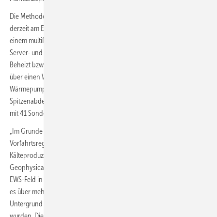
Die Methode der modellprädiktiven Regelung (MPC-Regelung) wird
derzeit am EWS-Feld des E.ON Energy Research Centers in Aachen,
2
einem multifunktionalen Bürogebäude (7222 m
) mit Büro-, Labor-,
Server- und Konferenzräumen, entwickelt und erprobt (
Bild 7
).
Beheizt bzw. gekühlt werden die thermisch oft hochbelasteten Räume
über einen Wärmeverbund, bestehend aus einer 250-kW
-
th
Wärmepumpe, einem BHKW und einem Gas-Brennwertheizkessel zur
Spitzenabdeckung. Wärmequelle bzw. Wärmesenke ist ein EWS-Feld
mit 41 Sonden, à 100 m Bohrtiefe.
„Im Grunde genommen geht es beim MPC-Projekt darum,
Vorfahrtsregeln für die konkurrierenden Wärme- und
Kälteproduzenten zu definieren“, erklärt Dr. Renate Pechnig von der
Geophysica Beratungsstelle, Aachen. Bis zum Jahr 2020 wurde das
EWS-Feld in einer ON/OFF-Strategie betrieben. Das führte dazu, dass
es über mehrere Jahre zu einem Überschuss an Wärme im
Untergrund kam, wodurch auch benachbarte Sonden beeinflusst
wurden. Diese Übererwärmung des Erdreichs führte unter anderem