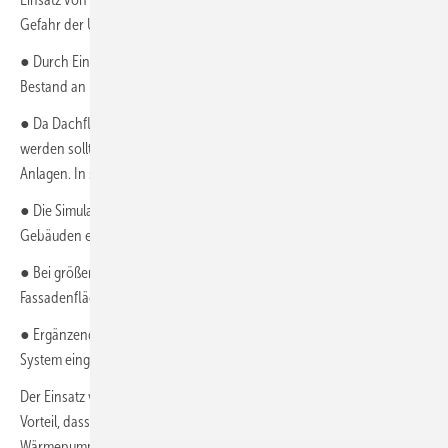
Gefahr der Unterkühlung des Erdreichs.
● Durch Einspeisung von solarer Wärme in EWS-Felder kann der
Bestand an EWS zum saisonalen Speicher ausgebaut werden.
● Da Dachflächen künftig primär zur Stromgewinnung genutzt
werden sollten, fehlt es an verfügbaren Flächen für solarthermische
Anlagen. In solchen Fällen bieten sich PVT-Kollektoren an.
● Die Simulationsrechnungen haben gezeigt, dass bei kleineren
Gebäuden eine 100%ige Regeneration möglich ist.
● Bei größeren Quartieren empfiehlt es sich, zusätzlich
Fassadenflächen zur solaren Wärmegewinnung zu nutzen.
● Ergänzend könne ein Luft/Wasser-Wärmeübertrager mit in das
System eingebunden werden.
Der Einsatz von PVT-Kollektoren (
Bild 5
) zur Regeneration habe den
Vorteil, dass der erzeugte Sonnenstrom in der Regel ausreicht,
Wärmepumpen, Umwälzpumpe und andere Nebenantriebe –