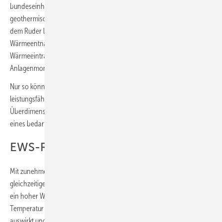
bundeseinheitliche Umsetzung solcher Anlagen. Da größere
geothermische Anlagen durch die bekannten Unsicherheiten aus
dem Ruder laufen können (Abkühlung des Erdreichs bei zu hoher
Wärmeentnahme, überproportionale Erderwärmung bei hohem
Wärmeeintrag durch Kälteanlagen) sieht Kuntz im langfristigen
Anlagenmonitoring eine Art Verpflichtung für den Betreiber.
Nur so könne das Temperaturniveau im Verteilnetz dauerhaft
leistungsfähig gehalten werden. Von wirtschaftlich fragwürdigen
Überdimensionierungen rät Kuntz ab und favorisiert eher die Option
eines bedarfsgeführten Ausbaus der geothermischen Primärquellen.
EWS-Regeneration immer wichtiger
Mit zunehmender Verbreitung von Erdwärmesonden bei
gleichzeitiger Verdichtung der Bebauung stellt sich die Frage, wie sich
ein hoher Wärmeentzug über einen Zeitraum von 50 Jahren auf die
Temperatur im Erdreich und damit auf die Effizienz der Wärmepumpe
auswirkt und welche Maßnahmen zur Regeneration des Erdreichs