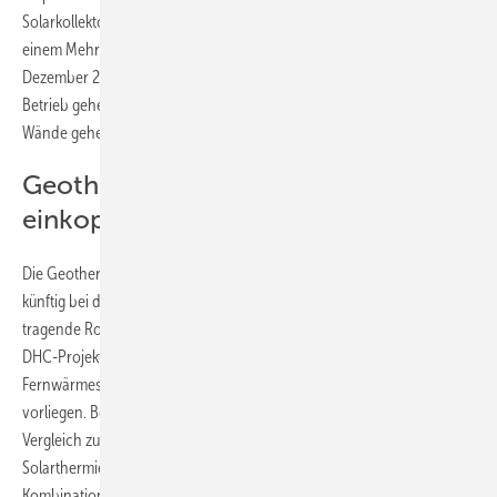
Solarkollektoren. Erstmals angewendet wurde dieses Verfahren bei
einem Mehrfamilienhaus mit 14 Wohneinheiten in Füssen. Im
Dezember 2023 soll das 23 m hohe Einkaufszentrum Myos in Lindau in
Betrieb gehen, das ebenfalls über thermoaktivierte Mixed-in-Place-
Wände geheizt und gekühlt wird.
Geothermie in Fernwärme
einkoppeln
Die Geothermie in Verbindung mit Wärmepumpen hat gute Chancen,
künftig bei der Dekarbonisierung von Fernwärmesystemen eine
tragende Rolle einzunehmen. Zu diesem Ergebnis kommt das IEA-
DHC-Projekt Annex TS2 „Realisierung von Niedertemperatur-
Fernwärmesystemen“, dessen Ergebnisse bereits als Guidebook
vorliegen. Bei der Projektrecherche stellte sich heraus, dass im
Vergleich zu anderen Maßnahmen und Technologien, wie
Solarthermie, Biomasse, Abfall-KWK und Speichertechnologien, die
Kombination von Niedertemperaturnetzen und Wärmepumpen