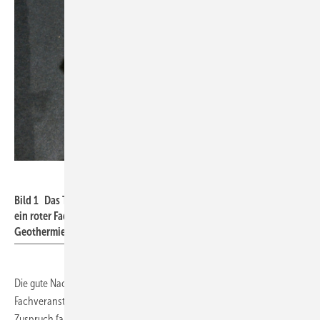
Margot Dertinger-Schmid
Bild 1 Das Thema Qualitätssicherung am Bohrloch zieht sich wie
ein roter Faden durch die Historie der oberflächennahen
Geothermie, hier ein Foto von der GeoTherm 2016.
Die gute Nachricht zuerst: Das Interesse der Besucher an der
Fachveranstaltung GeoTherm ist ungebrochen. Besonders hohen
Zuspruch fanden die Vorträge über Tiefengeothermie und hier