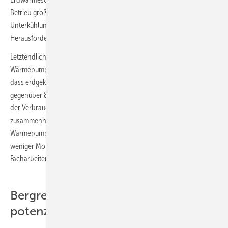
Betrieb großer EWS-Anlagen (wegen Überwärmung bzw.
Unterkühlung des Erdreichs) sagt etwas über die aktuellen
Herausforderungen mit dieser Technik aus.
Letztendlich signalisiert auch die Statistik des Bundesverbands
Wärmepumpen (BWP) über den Wärmepumpenabsatz im Jahr 2021,
dass erdgekoppelte Wärmepumpensysteme mit nur 18 % Marktanteil
gegenüber 82 % für Luft/Wasser-Wärmepumpensystemen in der Gunst
der Verbraucher deutlich abfallen. Dies mag auch damit
zusammenhängen, dass vermehrt preisattraktive R32-Luft/Wasser-
Wärmepumpen in Split-Bauweise in den Markt drängen und damit
weniger Motivation besteht, in ein von Bürokratie und
Facharbeitermangel geprägtes teures Erdwärmesystem zu investieren.
Bergrecht wirkt abschreckend auf
potenzielle EWS-Anwender