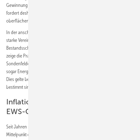
Gewinnung im Sinne eines Bergbaubetriebes stattfindet. Buchholz
fordert deshalb klare Ausnahmen vom Bergrecht für die
oberflächennahe Geothermie bis zu einer Bohrtiefe von 400 m.
In der anschließenden Diskussion kam der Einwand, dass eine zu
starke Vereinfachung des Genehmigungsprocederes womöglich den
Bestandsschutz von Erdwärmesonden-Anlagen gefährden könnte. So
zeige die Praxis, dass große neue EWS-Anlagen kleine bestehende
Sondenfelder in der Peripherie thermisch beeinflussen, im Extremfall
sogar Energie über Grundstücksgrenzen hinweg absaugen können.
Dies gelte besonders für EWS-Anlagen, die ausschließlich zum Heizen
bestimmt sind.
Inflationäre Forschung rund um die
EWS-Qualitätssicherung
Seit Jahren steht die Qualitätssicherung bei Erdwärmesonden im
Mittelpunkt des GeoTherm-Kongresses. Die überbordende Anzahl an