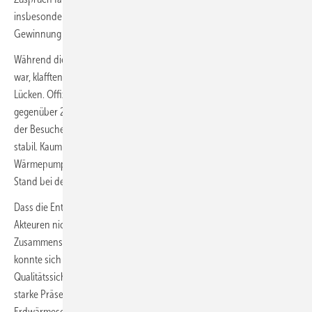
insbesondere das Thema Tiefengeothermie bei gleichzeitiger
Gewinnung von Lithium im Oberrheingraben.
Während die Halle für Tiefengeothermie von Ausstellern gut gebucht
war, klafften in der Halle für oberflächennahe Geothermie große
Lücken. Offiziell waren in diesem Jahr nur 153 Aussteller präsent
gegenüber 200 vor zwei Jahren. Mit 3537 Besuchern blieb die Anzahl
der Besucher gegenüber der letzten Veranstaltung (3600) jedoch
stabil. Kaum vertreten in Offenburg waren die Hersteller von
Wärmepumpen. Schwer nachvollziehbar ist, warum sich der Nibe-
Stand bei der Tiefengeothermie ansiedelte.
Dass die Entwicklung der oberflächennahen Geothermie den
Akteuren nicht nur Freude bereitet, vermittelte auch die
Zusammensetzung des fachspezifischen Kongressprogramms. So
konnte sich der Autor des Eindrucks nicht erwehren, dass es mit der
Qualitätssicherung am Bohrloch nur langsam voran geht. Auch die
starke Präsenz von Vorträgen über Modellierung von
Erdwärmesonden(EWS)-Feldern, neuen Regelungsstrategien für den