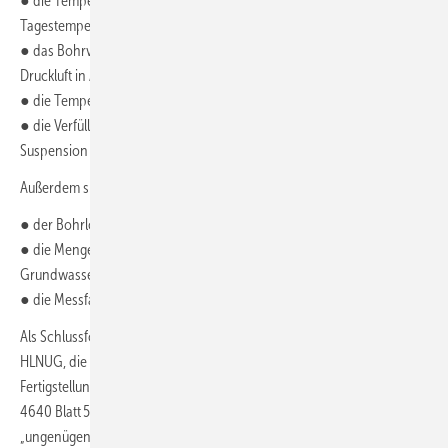
● die Temperatur des Erdwärmesonden-Materials, je nach
Tagestemperatur beispielsweise 30 °C
● das Bohrverfahren, z. B. bei Antrieb eines Imlochhammers per
Druckluft in Abhängigkeit der Außenlufttemperatur
● die Temperatur der Verfüllbaustoffe
● die Verfüllung des Ringraums mit einer hydraulisch erhärtenden
Suspension und deren exotherme Reaktion.
Außerdem spielen eine Rolle:
● der Bohrlochdurchmesser
● die Menge an Verfüllmaterial in Abhängigkeit von Klüften,
Grundwasserspiegel und die Art des Umgebungsgesteins sowie
● die Messfahrtgeschwindigkeit der Messsonde.
Als Schlussfolgerung aus den Messreihen (
Bild 2
) empfiehlt das
HLNUG, die Temperaturmessung frühestens 14 Tage nach
Fertigstellung der EWS durchzuführen. Die Empfehlungen der in VDI
4640 Blatt 5 angegebenen Ausgleichszeit sind, Zitat Rumohr,
„ungenügend bis falsch. Diese Empfehlungen müssen überarbeitet