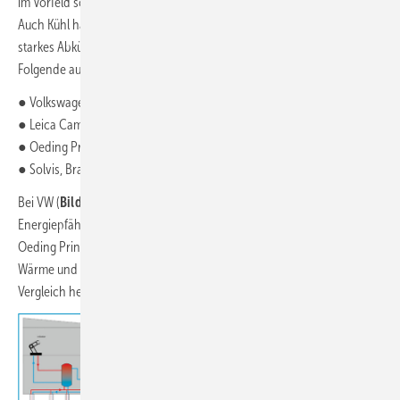
im Vorfeld solcher komplexer Projekte mehr gerechnet werden muss.
Auch Kühl hält ein Anlagenmonitoring für notwendig, um ein zu
starkes Abkühlen bzw. Erwärmen des Untergrundes zu vermeiden.
Folgende ausgeführte Objekte wurden untersucht:
● Volkswagen AG, Emden
● Leica Camera, Wetzlar
● Oeding Print, Braunschweig
● Solvis, Braunschweig
Bei VW (
Bild 6
) und Leica stand die Energiebilanzierung von
Energiepfählen und Erdwärmesonden im Mittelpunkt. Die Anlagen bei
Oeding Print und Solvis, beide mit Wasserspeichersystemen für
Wärme und Kälte, werden als nicht-geothermische Systeme zum
Vergleich herangezogen.