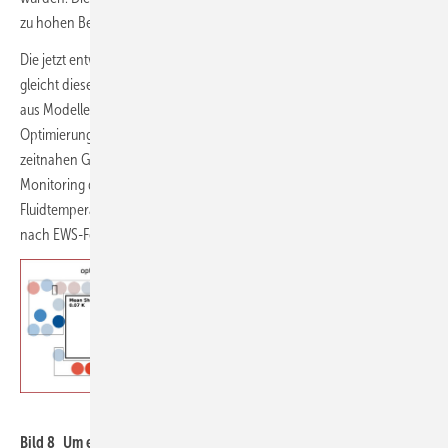
zu hohen Betriebskosten für Pumpenstrom.
Die jetzt entwickelte MPC-Regelung reagiert auf eine Vorhersage und
gleicht diese ständig mit einem Messwert ab. Die Daten dazu stammen
aus Modellen mit langfristiger, mittelfristiger und kurzfristiger
Optimierung sowie saisonalen Lastvorgaben, Wettervorhersagen und
zeitnahen Gebäudeanfragen. Eine wichtige Rolle spielt dabei das
Monitoring der 41 Doppel-U-Erdwärmesonden hinsichtlich
Fluidtemperatur, Bodentemperatur und Durchflussgröße, unterteilt
nach EWS-Feldern, EWS-Segmenten und Einzelsonden.
Geophysica
Bild 8 Um ein Sondenfeld vor Übererwärmung bzw. Unterkühlung