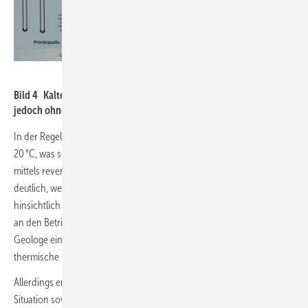
David Kuntz, GeoAlto
Bild 4 Kalten Nahwärmenetzen gehört die Zukunft. Ihr Betrieb ist
jedoch ohne Monitoring auf die Dauer kaum wirtschaftlich.
In der Regel liegen diese Netze auf einem Temperaturniveau von 0 bis
20 °C, was sowohl eine Beheizung als auch eine Gebäudekühlung
mittels reversierbarer Wärmepumpen erlaubt (
Bild 4
). Kuntz machte
deutlich, welche komplexen Herausforderungen an den Planer
hinsichtlich Design, Auslegung, Genehmigung und letztendlich auch
an den Betrieb kalter Nahwärmenetze gestellt werden. So hält der
Geologe ein simulationsgestütztes Verfahren im Hinblick auf
thermische und hydraulische Aspekte für ratsam.
Allerdings erschwere die landesspezifische genehmigungsrechtliche
Situation sowohl im Wasserrecht als auch im Bergrecht eine