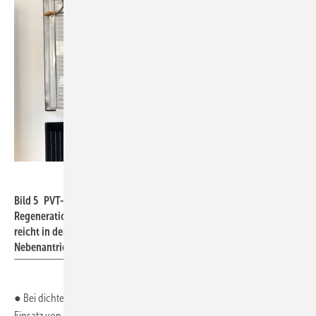
PVT Solar, Perlen, Schweiz
Bild 5 PVT-Kollektoren eignen sich besonders gut für die
Regeneration von Erdwärmesondenfeldern. Der erzeugte Strom
reicht in der Regel aus, Wärmepumpe sowie Pumpen- und
Nebenantriebe mit Strom zu versorgen.
● Bei dichter werdender Bebauung und Erdwärmenutzung muss der
Einsatz von EWS sehr sorgfältig geplant werden, sonst besteht die