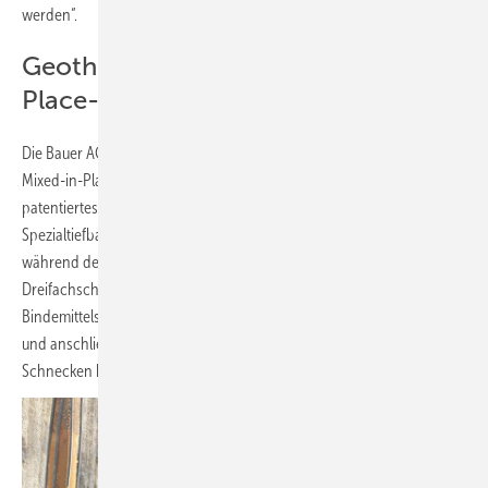
werden“.
Geothermisch aktivierte Mixed-in-
Place-Wand
Die Bauer AG, Schrobenhausen, baut seit Jahrzehnten sogenannte
Mixed-in-Place(MIP)-Wände. Dabei handelt es sich um ein
patentiertes Verfahren zur Herstellung von unterirdischen Wänden im
Spezialtiefbau. Die Besonderheit des Verfahrens liegt darin, dass
während des Bohrprozesses – in der Regel mit einer
Dreifachschnecke – der anstehende Boden und eine
Bindemittelsuspension an Ort und Stelle vermischt und vermörtelt
und anschließend durch das wechselseitige Drehen einzelner
Schnecken homogenisiert werden.