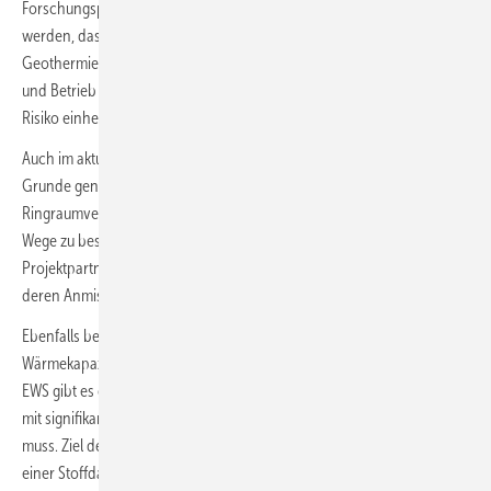
Forschungsprojekten zu diesem Thema kann auch als Indiz gewertet
werden, dass die Entwicklung rund um die oberflächennahe
Geothermie bei weitem noch nicht abgeschlossen ist und Bohrungen
und Betrieb von Erdwärmesonden immer noch mit einem erhöhten
Risiko einhergehen.
Auch im aktuell laufenden Verbundvorhaben „QEWSplus“ geht es im
Grunde genommen darum, vorhandene Unsicherheiten rund um die
Ringraumverfüllung von Erdwärmesonden zu analysieren und neue
Wege zu besseren Lösungen aufzuzeigen. So wird von den
Projektpartnern die Verfüllqualität von einigen Materialien sowie
deren Anmischgeschwindigkeit infrage gestellt (
Bild 1
).
Ebenfalls bei der Bestimmung der Wärmeleitfähigkeit, der
Wärmekapazität und dem thermischen Verhalten im Nahbereich von
EWS gibt es offenbar noch so große Bandbreiten, dass in der Praxis
mit signifikanten Wärmekapazitätsunterschieden gerechnet werden
muss. Ziel des bis Ende 2023 laufenden Projekts ist die Etablierung
einer Stoffdatenbank mit Angaben über spezifische und