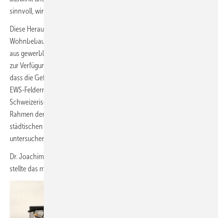
sinnvoll, wirtschaftlich und nachhaltig sind.
Diese Herausforderung stellt sich insbesondere bei großen
Wohnbebauungen, in denen primär geheizt wird und keine Wärme
aus gewerblichen Klimaanlagen für die Regeneration des Erdreichs
zur Verfügung steht. Erfahrungen in der Schweiz deuten darauf hin,
dass die Gefahr einer kaum wieder auflösbaren Eisblockbildung in
EWS-Feldern real ist. Das zeigt sich auch darin, dass das
Schweizerische Bundesamt für Energie das Thema Regeneration im
Rahmen der Studie „SolSeas Store – Saisonale Wärmespeicherung in
städtischen Quartieren mit Erdwärmesonden wissenschaftlich
untersuchen ließ (
www.bit.ly/tga1425
).
Dr. Joachim Poppei von der CSD Ingenieure AG, Aarau, Schweiz,
stellte das mehrjährige angelegte Forschungsprojekts vor. Ergebnisse: