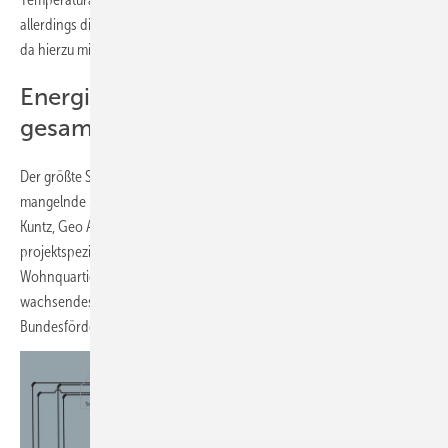
allerdings die hygienischen Vorgaben für die Trinkwassererwärmung,
da hierzu mindestens 65 °C Vorlauftemperatur notwendig seien.
Energieflüsse in Wohnquartieren
gesamtheitlich überwachen
Der größte Schwachpunkt geothermischer Nahwärme-Anlagen ist das
mangelnde Monitoring. Mit diesem Statement eröffnete Dr. David
Kuntz, Geo Alto GmbH, Rottenburg am Neckar, seinen Vortrag über die
projektspezifischen Besonderheiten kalter Nahwärmesysteme in
Wohnquartieren. Eigenen Erfahrungen zufolge gibt es ein
wachsendes Interesse an solchen Systemen seit Beginn der
Bundesförderung für effiziente Wärmenetze der Generation 4.0.