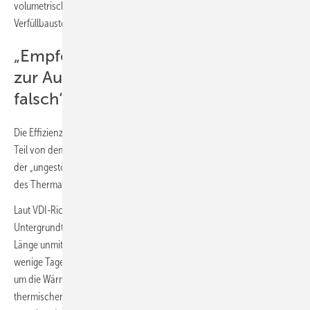
volumetrische Wärmekapazitäten und Wärmeleitfähigkeiten gängiger
Verfüllbaustoffe sowie von ausgewählten Gesteinen.
„Empfehlungen der VDI 4640 Blatt 5
zur Ausgleichszeit: ungenügend bis
falsch“
Die Effizienz einer Erdwärmesonden-Wärmepumpe ist zum großen
Teil von den geothermischen Untergrundparametern, beispielsweise
der „ungestörten Untergrundtemperatur“, abhängig, die im Rahmen
des Thermal-Response-Tests erhoben werden.
Laut VDI-Richtlinie 4640 Blatt 5 handelt es sich bei der „ungestörten
Untergrundtemperatur“ um den Temperaturmittelwert über die EWS-
Länge unmittelbar bei Beginn des Thermal-Response-Tests, der meist
wenige Tage nach der Ringraumverfüllung stattfindet. Dabei geht es
um die Wärmeleitfähigkeit des umgebenden Gesteins, den
thermischen Bohrlochwiderstand und die Wärmekapazität des