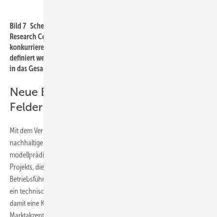
Geophysica
Bild 7 Schema der gebäudetechnischen Anlagen des E.ON Energy
Research Centers, Aachen. Die Frage stellt sich, wie bei
konkurrierenden Wärme- und Kälteanlagen die Vorfahrtsregeln
definiert werden sollten und wie ein Sondenfeld am effizientesten
in das Gesamtsystem eingebunden werden kann.
Neue Betriebsstrategie für EWS-
Felder
Mit dem Verbundprojekt „MPC-Geothermie, effizienter und
nachhaltiger Betrieb von Erdwärmesondenfeldern mit
modellprädiktiver Regelungsstrategie“ beabsichtigen die Akteure des
Projekts, die offensichtliche Lücke zwischen Planung und
Betriebsführung von EWS-Feldern zu schließen und die Grundlage für
ein technisches Regelungswerkzeug zu schaffen. Gleichzeitig soll
damit eine Kostenreduzierung und so eine Steigerung der
Marktakzeptanz solcher Anlagen erreicht werden.