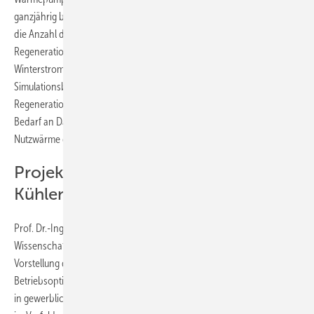
ganzjährig bilanziert – mit Strom zu versorgen. Poppei rät davon ab,
die Anzahl der EWS bzw. deren Länge aufgrund der
Regenerationsoption zu kürzen, da dies zu einer Erhöhung des
Winterstromverbrauchs um rund 10 % führe, so die
Simulationsberechnungen. Für eine erste Abschätzung der
Regenerationsmaßnahme mittels PVT-Kollektoren könne mit einem
2
Bedarf an Dachfläche von 1,8 m
pro MWh erforderlicher jährlicher
Nutzwärme gerechnet werden.
Projekt Geo:base: Beim Heizen und
Kühlen muss die Bilanz stimmen
Prof. Dr.-Ing. Lars Kühl, Ostfalia Hochschule für angewandte
Wissenschaften, Wolfenbüttel, resümiert bereits zu Beginn der
Vorstellung des Projekts geo:base (Beispiele zur Integration und
Betriebsoptimierung von Anlagen der oberflächennahen Geothermie
in gewerblichen Gebäuden und anderen Nichtwohngebäuden), dass