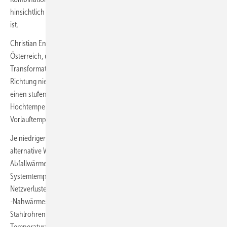
hinsichtlich Investitionen und Betriebskosten am wirtschaftlichsten
ist.
Christian Engel von Austroflex Rohrisolationssysteme, Gödersdorf,
Österreich, und Teilnehmer des IEA-DHC-Projektes, sieht in der
Transformation vorhandener Hochtemperatur-Fernwärmesysteme in
Richtung niedrigeren Temperaturen bis hin zur kalten Fernwärme
einen stufenweisen Prozess. So sollten die heute üblichen
Hochtemperatursysteme zunächst auf 70 bzw. 60 °C
Vorlauftemperatur und weiter auf 30 °C abgesenkt werden.
Je niedriger die Systemtemperaturen, desto einfacher lassen sich
alternative Wärmequellen, wie Geothermie, Solarthermie und
Abfallwärme aus Industrie und Gewerbe, einkoppeln. Die Senkung der
Systemtemperaturen bedeute gleichzeitig auch eine Senkung der
Netzverluste von bis zu 50 %. Bei neuen Niedrigtemperatur-Fern- bzw.
-Nahwärmesystemen könnten Kunststoffrohre anstelle von teuren
Stahlrohren verwendet werden. Probleme mit der
Temperaturabsenkung bei bestehenden Fernwärme-Anlagen bereiten