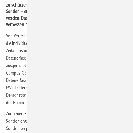
zu schützen, sollten immer nur die wärmsten bzw. die kältesten
Sonden – entsprechend der Heiz- bzw. Kühlanfrage – aktiviert
werden. Das mindert den Pumpenstrom um bis zu 60 % und
verbessert die Performance des Gesamtsystems.
Von Vorteil ist, dass sich jede EWS einzeln ansteuern lässt und jeweils
die individuellen Temperaturen und Durchflüsse in einer
Zeitauflösung von 30 s ausgelesen werden können. Zur genaueren
Datenerfassung sind 24 Sonden zusätzlich mit Glasfasertechnik
ausgerüstet. Ziel des Projekts ist nicht nur die Betriebsoptimierung der
Campus-Gebäude, sondern die Weiterentwicklung der
Datenerfassung zu einem Prognose-Tool über das Verhalten von
EWS-Feldern über einen Zeitraum von 25 Jahren. Im
Demonstrationsbetrieb konnte bereits der Nachweis einer Reduktion
des Pumpenstroms um 60 % erbracht werden.
Zur neuen Regelungsstrategie gehört, dass auch die einzelnen
Sonden entsprechend der Heiz- und Kühlnachfrage und der
Sondentemperatur aktiviert werden können (
Bild 8
). Dies bewirke