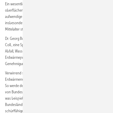
Ein wesentlicher Grund für die eher zögerliche Akzeptanz
oberflächennaher Geothermieanlagen ist mit Sicherheit das
aufwendige und bürokratische Genehmigungsprocedere und hier
insbesondere das Bergrecht, dessen Grundlage noch aus dem
Mittelalter stammt.
Dr. Georg Buchholz von der Kanzlei GGSC, Gaßner, Groth, Siederer &
Coll., eine Spezialkanzlei für die Gebiete Umwelt, Bauen, Planen,
Abfall, Wasser und Energie mit Sitz in Berlin, schätzt oberflächennahe
Erdwärmeprojekte wegen der bergrechtlichen Aspekte in der
Genehmigung als aufwendig, ungewohnt und zeitraubend ein.
Verwirrend sei zudem die unterschiedliche Zuordnung der
Erdwärmenutzung zum Bergrecht in den einzelnen Bundesländern.
So werde der Abstand der Erdwärmesonden zur Grundstücksgrenze
von Bundesland zu Bundesland ganz unterschiedlich interpretiert,
was beispielsweise Quartierslösungen erschwere. In manchen
Bundesländern werde die oberflächennahe Erdwärme sogar wie ein
schürffähiger Bodenschatz behandelt, obwohl keine bergrechtliche