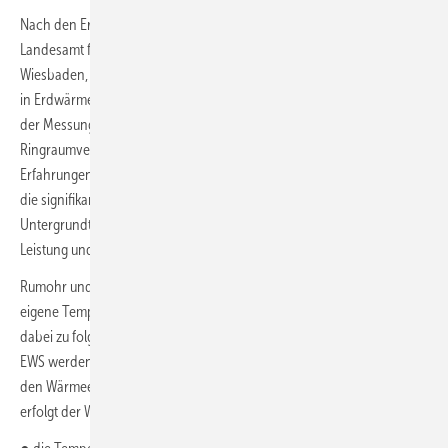
Nach den Erfahrungen von Dr. Sven Rumohr vom Hessischen
Landesamt für Naturschutz, Umwelt und Geologie (HLNUG),
Wiesbaden, liegen die realen und die gemessenen Temperaturdaten
in Erdwärmesonden oft weit auseinander. Ursache sei der Zeitpunkt
der Messung, der meist drei bis vier Tage nach Einbringen der
Ringraumverfüllung liegt. Diese frühzeitige Messung führe nach den
Erfahrungen des HLNUG zu gemessenen Untergrundtemperaturen,
die signifikant höher liegen können als die per Definition „ungestörte
Untergrundtemperatur“ und damit zu Fehlannahmen hinsichtlich
Leistung und Effizienz der EWS-Wärmepumpenanlage.
Rumohr und sein Team haben deshalb in den letzten fünf Jahren
eigene Temperaturprofilmessungen an EWS durchgeführt und sind
dabei zu folgenden Ergebnissen gekommen: Die Temperaturen in den
EWS werden in der Frühphase der Fertigstellung überwiegend durch
den Wärmeeintrag im Zuge der EWS-Errichtung beeinflusst. Im Detail
erfolgt der Wärmeeintrag über: