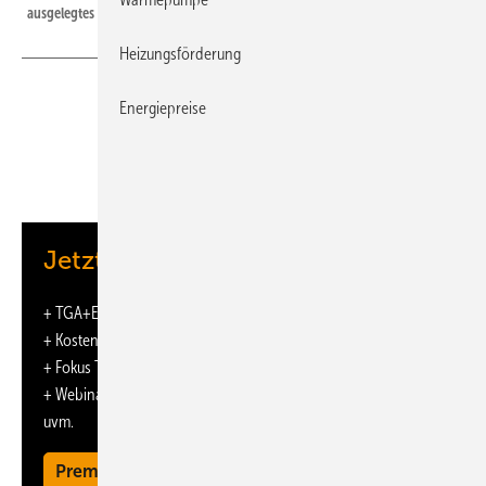
ausgelegtes Kongresszentrum.
Heizungsförderung
Energiepreise
Davos ist weltweit für das Jahrestreffen des „World Economic
Forum“– des Weltwirtschaftsforums – bekannt. Weniger bekannt
ist das herausfordernde energetische Versorgungskonzept zur
Wärmebereitstellung für den Betrieb des Kongresszentrums. Im
Zuge infrastruktureller und anlagentechnischer Optimierungen
Jetzt weiterlesen und profitieren.
konnte durch die Implementierung einer 5-stufigen Zortström-
Zentrale die Abwärmenutzung hocheffizient realisiert werden.
+
TGA+E-ePaper
-Ausgabe – jeden Monat neu
Kompakt zusammengefasst
+ Kostenfreien Zugang zu unserem Online-Archiv
■ Im Rahmen einer energietechnologischen Sanierung der Gebäude
+ Fokus TGA: Sonderhefte (PDF)
des Kongresszentrums Davos wurde die zuvor nahezu ausschließlich
+ Webinare und Veranstaltungen mit Rabatten
fossile Wärmeerzeugung zu einem bivalenten System entwickelt.
uvm.
■ Dafür wurden in der Liegenschaft Abwärmequellen erschlossen
Premium Mitgliedschaft
und in die Wärmeversorgung integriert. Realisiert wurde dies mit einer