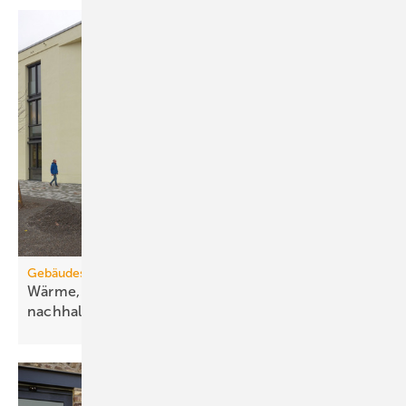
Dafür stehen drei autonom betriebene Gebäude mit 34 Räumen, die
2
modular einrichtbar sind, auf insgesamt 12 000 m
zur Verfügung. Die
Raumkapazität reicht von 20 bis zu 1800 Personen. Besuchern und
Teilnehmern stehen auch das angegliederte Wellness- und
Erlebnisbad „Eau-là-là“ sowie eine Eishalle zur Verfügung.
Die Deckung der hohen Grundlast für Raumwärme und
Trinkwarmwasser erfolgt anhand eines effizienzorientierten
energetischen Versorgungsplans. Dieser hat neben ökonomischen
Zielen eine hohe ökologische Relevanz für die Gemeinde, die sich seit
vielen Jahren proaktiv für den kommunalen Umwelt- und Klimaschutz
engagiert. Ebenso setzt sich die Davos-Destinations-Organisation, zu
der Davos Congress gehört, für eine nachhaltige Bewirtschaftung
Gebäudesanierung
ihrer Objekte ein.
Wärme, Kälte, Wasser und Strom vorsätzlich
nachhaltig
Bivalenz substituiert deutlich Heizöl