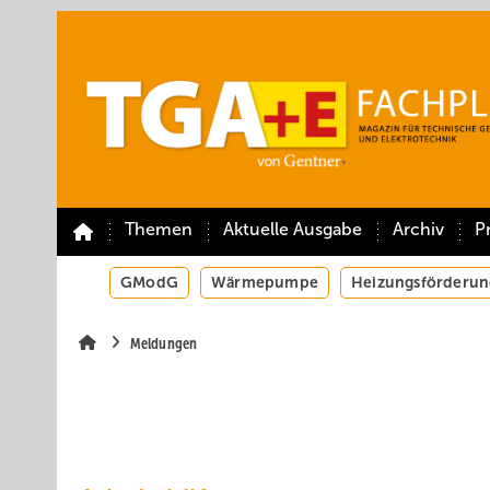
Springe
Springe
Springe
auf
auf
auf
Hauptinhalt
Hauptmenü
SiteSearch
Themen
Aktuelle Ausgabe
Archiv
P
GModG
Wärmepumpe
Heizungsförderun
Meldungen