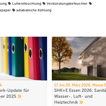
tung
Luftentfeuchtung
Verdunstungsbefeuchter
epaper
adiabatische Kühlung
k
17. bis 20. März 2026, Messe 
rk-Update für
SHK+E Essen 2026: Sanitä
ber
2025
Wasser-, Luft- und
Heiztechnik