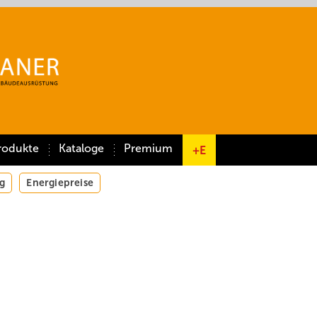
rodukte
Kataloge
Premium
+E
g
Energiepreise