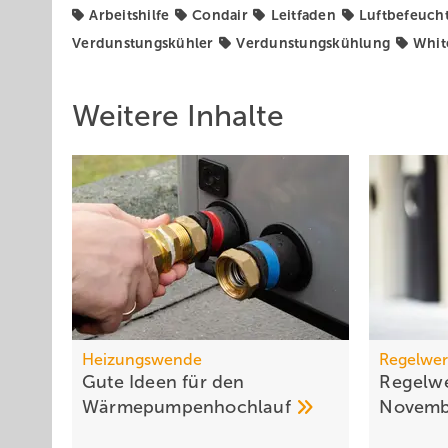
Arbeitshilfe
Condair
Leitfaden
Luftbefeuch
Verdunstungskühler
Verdunstungskühlung
Whit
Weitere Inhalte
Heizungswende
Regelwer
Gute Ideen für den
Regelwe
Wärmepumpenhochlauf
Novem