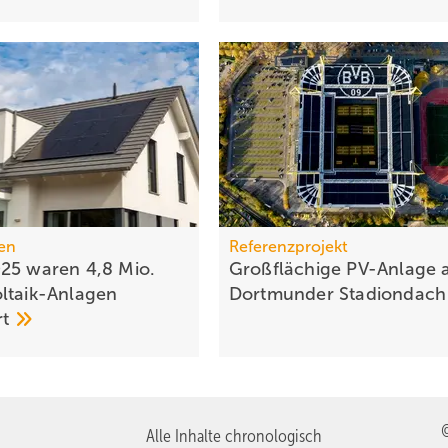
en
Referenzprojekt
25 waren 4,8 Mio.
Großflächige PV-Anlage 
ltaik-Anlagen
Dort­mun­der
Sta­di­on­dac
rt
Alle Inhalte chronologisch