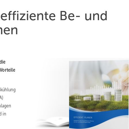
effiziente Be- und
nen
die
Vorteile
skühlung
A)
nlagen
d in