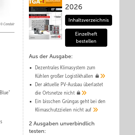
2026
Inhaltsverzeichnis
Condair
Einzelheft
bestellen
Aus der Ausgabe:
Dezentrales Klimasystem zum
Kühlen großer
Logistik­hallen
Der aktuelle PV-Ausbau über­lastet
Blue“
die Orts­netze
nicht
Ein bisschen Grüngas geht bei den
Klima­schutz­zielen nicht
auf
os
2 Ausgaben unverbindlich
testen: