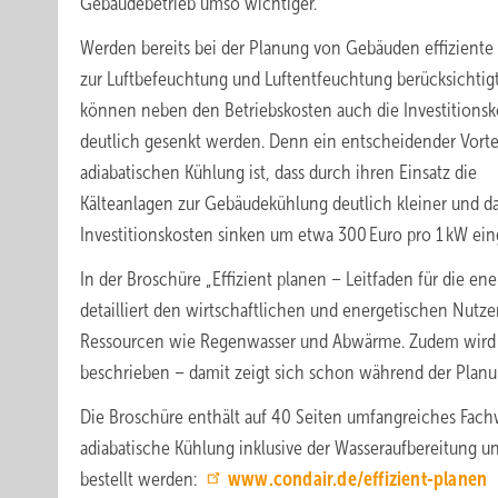
Gebäudebetrieb umso wichtiger.
Werden bereits bei der Planung von Gebäuden effizient
zur Luftbefeuchtung und Luftentfeuchtung berücksichtigt
können neben den Betriebskosten auch die Investitions
deutlich gesenkt werden. Denn ein entscheidender Vortei
adiabatischen Kühlung ist, dass durch ihren Einsatz die
Kälteanlagen zur Gebäudekühlung deutlich kleiner und d
Investitionskosten sinken um etwa 300 Euro pro 1 kW eing
In der Broschüre „Effizient planen – Leitfaden für die e
detailliert den wirtschaftlichen und energetischen Nutz
Ressourcen wie Regenwasser und Abwärme. Zudem wird d
beschrieben – damit zeigt sich schon während der Planu
Die Broschüre enthält auf 40 Seiten umfangreiches Fac
adiabatische Kühlung inklusive der Wasseraufbereitung u
bestellt werden:
www.condair.de/effizient-planen