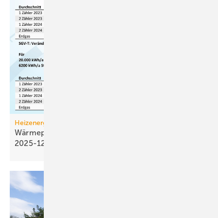
Heizenergiekosten
Wärmepumpen­strom-/Gas­preis-Baro­meter
2025-12