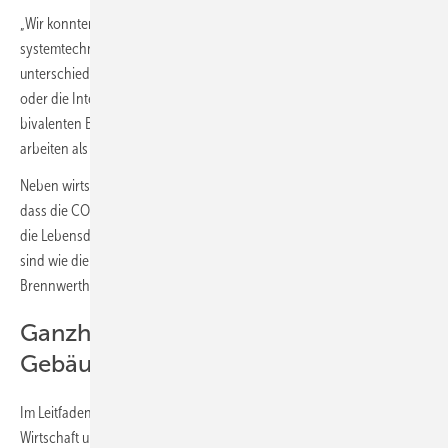
„Wir konnten zeigen, dass Wärmepumpen durch verschiedene
systemtechnische Anpassungen – z. B. Kombination
unterschiedlicher Wärmequellen, Austausch einzelner Heizkörper
oder die Integration eines bestehenden Gas-Heizkessels im
bivalenten Betrieb – auch im sanierten Altbau weitaus effizienter
arbeiten als herkömmliche Gas-Heizungen.“
Neben wirtschaftlichen Einsparungen errechneten die Forschenden,
dass die CO
-Emissionen der Wärmepumpensysteme – kumuliert über
2
die Lebensdauer in vollsanierten Gebäuden – nur etwa halb so hoch
sind wie die Emissionen von Vergleichssystemen mit Gas-
Brennwertheizkessel.
Ganzheitliche Betrachtung des
Gebäudes
Im Leitfaden zeigen die Partner des vom Bundesministerium für
Wirtschaft und Klimaschutz (BMWK) geförderten Projekts auf, dass