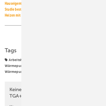
Hauseigentümer sehen Wärmepumpe als Heizkostendämpfer
Studie bestätigt: Wärmepumpe heizt günstiger als Gas-Heizung
Heizen mit Wärmepumpe ist günstiger als mit Gas-Heizung
Teilen
Link kopieren
Tags
Arbeitshilfe
Fraunhofer ISE
Heizungs-
Wärmepumpe
Wärmepumpe
Wärmepumpen
Wärmepumpen-Rollout
Wärmepumpenhochlauf
Keine Zeit? Kein Problem mit dem
TGA+E Newsletter!