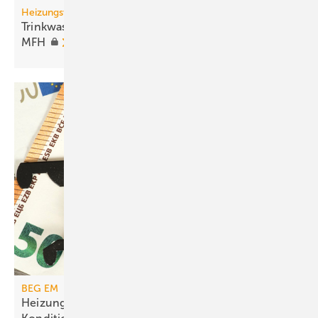
Heizungswende
Trinkwassererwärmung mit Wärme­pumpen in
MFH
BEG EM
Heizungs­förderung mit de­gres­siven