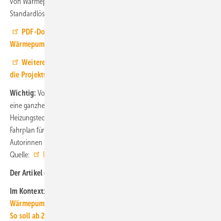
von Wärmepumpen in Mehrfamilienhäusern werden für die Zukunft
Standardlösungen unverzichtbar sein.“
PDF-Download (48 Seiten) der Handreichung:
Wärmepumpen für Mehrfamilienhäuser im Bestand
Weitere Informationen bietet auch
die Projektwebseite LowEx im Bestand
Wichtig:
Vor der Entscheidung für ein Wärmepumpensystem sollten
eine ganzheitliche Analyse des Zustands von Gebäudehülle,
Heizungstechnik und Warmwasserbereitung und -verteilung sowie ein
Fahrplan für geplante Sanierungsmaßnahmen erstellt werden, so die
Autorinnen und Autoren. ■
Quelle:
Fraunhofer ISE
/ jv
Der Artikel gehört zur
TGA+E-Themenseite mit Arbeitshilfen
Im Kontext:
Wärmepumpenbranche fordert Entlastungen beim Strompreis
So soll ab 2024 der Heizungsaustausch gefördert werden