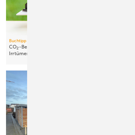
Buchtipp
CO
-Bepreisung: neues Buch wider­legt 5 zent­rale
2
Irr­tümer