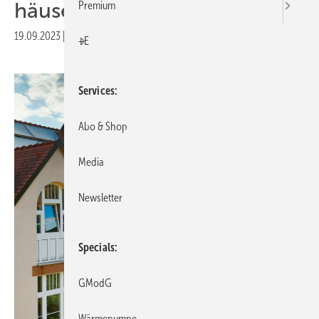
häusern
Premium
19.09.2023
|
Druckvorschau
+E
Services
Abo & Shop
Media
Newsletter
Specials
GModG
Wärmepumpe