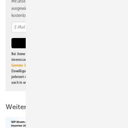
Mit unserem Newsletter erhalten Sie regelmäßig von uns
ausgewählte Informationen und Neuigkeiten, gebündelt und
kostenlos direkt ins Postfach.
Bei Anmeldung zu diesem Newsletter bin ich damit einverstanden, über
interessante Verlags- und Online-Angebote
der Marken der Alfons W.
Gentner Verlag GmbH & Co. KG
informiert zu werden. Diese
Einwilligung kann ich jederzeit widerrufen und eine Abmeldung ist
jederzeit möglich. Informationen zum Umgang mit Daten finden Sie
auch in unserer
Datenschutzerklärung
.
Weitere Inhalte