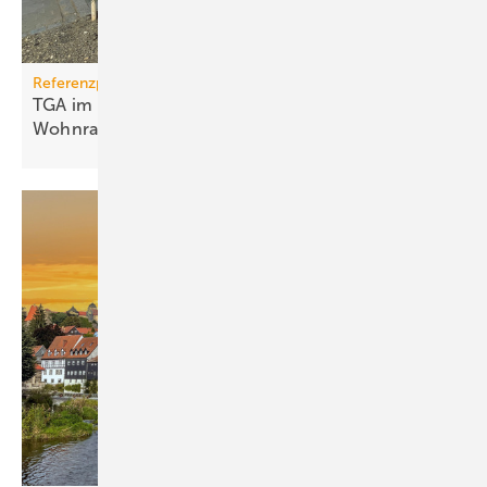
Referenzprojekt
TGA im Modulbau: Raum­kli­ma für be­zahl­ba­ren
Wohn­raum