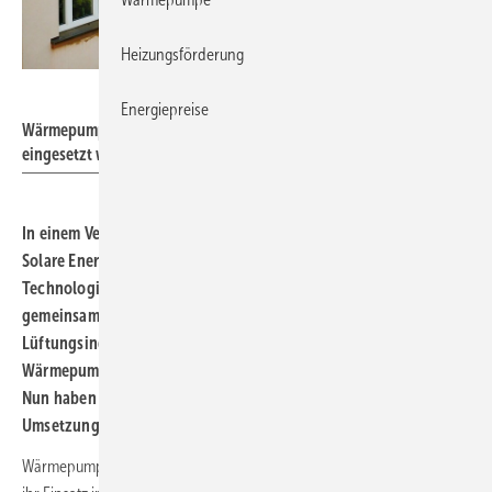
Heizungsförderung
Stadt Freiburg / Stefan Gebhard
Energiepreise
Wärmepumpen können auch in älteren Mehrfamilienhäusern
eingesetzt werden.
In einem Verbundprojekt haben das Fraunhofer-Institut für
Solare Energiesysteme ISE, das Karlsruher Institut für
Technologie (KIT) und das Inatech der Universität Freiburg
gemeinsam mit der Wohnungswirtschaft, der Heizungs- und
Lüftungsindustrie und Energieversorgern den Einsatz von
Wärmepumpen in Mehrfamilienhäusern im Bestand erforscht.
Nun haben die Partner eine Handreichung für die praktische
Umsetzung veröffentlicht.
Wärmepumpen sind eine Schlüsseltechnologie der Wärmewende –