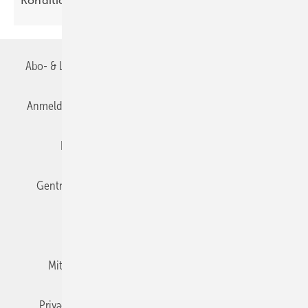
Kondi­tionen
Abo- & Leserservice
AGB
Alle Inhalte chronologisch
Anmelden
Anmeldung & Registrierung
Datenschutz
Editor's choice
E-Paper
Fachbeiträge
Gentner Verlag
Impressum
Karriere bei Gentner
Team
Mediaservice
Mitgliedschaften und Engagement
Newsletter
Privacy Manager
RSS-Feed
TGA+E abonnieren