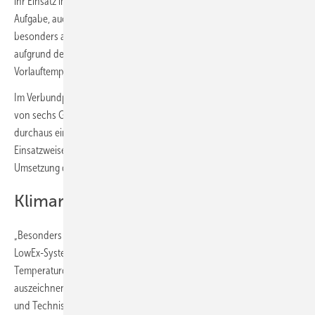
ihr Einsatz im Gebäudebestand ist allerdings oft eine herausfordernde
Aufgabe, auch weil vielen Akteuren noch die Erfahrung fehlt. Als
besonders anspruchsvoll gilt das typische Mehrfamilienhaus
aufgrund der erforderlichen Leistung des Wärmeerzeugers, hoher
Vorlauftemperaturen und der Lage in dicht bebauten Quartieren.
Im Verbundprojekt „LowEx im Bestand“ haben Forschende anhand
von sechs Gebäuden gezeigt, dass Wärmepumpen auch hier
durchaus eine Option darstellen und es dabei stark auf deren
Einsatzweise ankommt. Die Handreichung der Projektpartner soll die
Umsetzung dieser Lösungen erleichtern.
Klimarelevante Emissionen halbieren
„Besonders effizient arbeiten Wärmepumpen, wenn man sie in
LowEx-Systemen einsetzt, die sich durch geringe
Temperaturdifferenzen zwischen Wärmequelle und Nutzwärme
auszeichnen“, sagt Andreas Wagner, Leiter des Fachgebiets Bauphysik
und Technischer Ausbau an der KIT-Fakultät für Architektur.