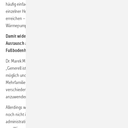
häufig einfache Maßnahmen ausreichend sind, etwa der Austausch
einzelner Heizkörper, um die Absenkung der Heizkreistemperaturen zu
erreichen – diese sind entscheidend für die Effizienz der
Wärmepumpe.
Damit widersprechen sie der weitverbreiteten Annahmen, der
Austausch aller Heizkörper oder der Einbau einer
Fußbodenheizung seien immer nötig.
Dr. Marek Miara, Koordinator Wärmepumpen am Fraunhofer ISE:
„Generell ist der Einsatz von Wärmepumpen in Mehrfamilienhäusern
möglich und wird bereits praktiziert. Die Vielfalt von
Mehrfamilienhäusern und ihre Eigenschaften ermöglichen es,
verschiedene technische Lösungen auf Basis von Wärmepumpen
anzuwenden.
Allerdings werden Wärmepumpen in Mehrfamilienhäusern bislang
noch nicht in der Breite eingesetzt. Die Gründe dafür sind sowohl
administrativer als auch technischer Natur. Für den breiten Einsatz