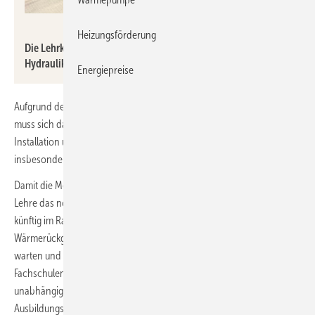
Bundesfachschule Kälte-Klima-Technik
Heizungsförderung
Die Lehrkräfte der Bundesfachschule sind jetzt fit für die
Hydraulik
Energiepreise
Aufgrund der zunehmenden Bedeutung der Wärmepumpentechnik
muss sich das Kälteanlagenbauerhandwerk stärker mit der Planung,
Installation und Inbetriebnahme wasserführender Systeme –
insbesondere der Hydraulik – befassen.
Damit die Mechatroniker/innen für Kältetechnik bereits während ihrer
Lehre das nötige theoretische und praktische Rüstzeug erhalten, wird
künftig im Rahmen der ÜLU der neue 1-wöchige Kurs „KK 7 –
Wärmerückgewinnungssysteme und Wärmepumpen montieren,
warten und in Stand setzen“ angeboten. Die ÜLU-Kurse an den
Fachschulen sind Bestandteil der beruflichen Erstausbildung, damit –
unabhängig von den unterschiedlichen Tätigkeitsschwerpunkten der
Ausbildungsbetriebe – eine ganzheitliche Ausbildung gewährleistet