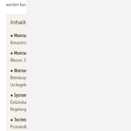
werden kann.
Inhalte des KK7:
●
Montage von Wärmerückgewinnungssystemen:
z. B.
Kreuzstrom-, Rotations- oder Plattenwärmeübertrager
●
Montage und Inbetriebnahme von Wärmepumpen:
Luft-
Wasser, Sole-Wasser, Wasser-Wasser-Systeme
●
Wartung und Instandsetzung:
Prüfen von
Betriebsparametern, Austausch von Komponenten,
Leckagekontrolle
●
Systemintegration und hydraulische Einbindung:
Einbindung in bestehende Heiz- und Kühlsysteme,
Regelungstechnik
●
Technische Kommunikation und Dokumentation:
Protokollierung, Übergabe an Kunden, Einhaltung von Normen