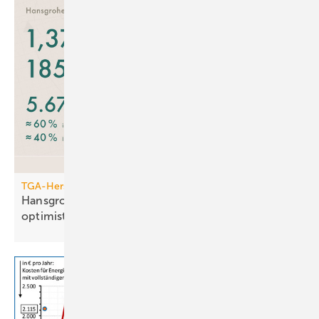
TGA-Hersteller
Hansgrohe: trotz leichtem Um­satz­rück­gang
opti­mis­tisch