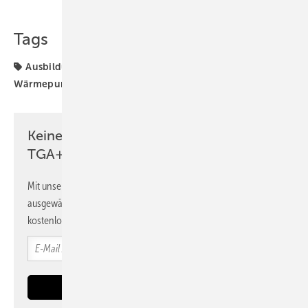
Tags
Ausbildung
BFS
Hydraulik
Kältetechnik
Wärmepumpe
Wärmerückgewinnung
Keine Zeit? Kein Problem mit dem
TGA+E Newsletter!
Mit unserem Newsletter erhalten Sie regelmäßig von uns
ausgewählte Informationen und Neuigkeiten, gebündelt und
kostenlos direkt ins Postfach.