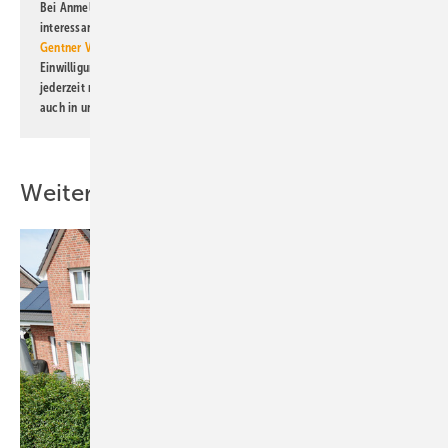
Bei Anmeldung zu diesem Newsletter bin ich damit einverstanden, über
interessante Verlags- und Online-Angebote
der Marken der Alfons W.
Gentner Verlag GmbH & Co. KG
informiert zu werden. Diese
Einwilligung kann ich jederzeit widerrufen und eine Abmeldung ist
jederzeit möglich. Informationen zum Umgang mit Daten finden Sie
auch in unserer
Datenschutzerklärung
.
Weitere Inhalte