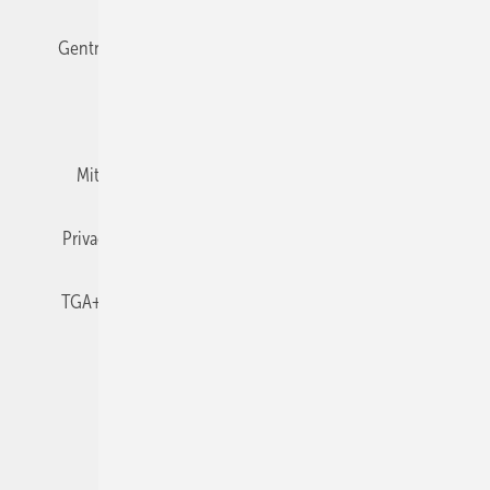
Gentner Verlag
Impressum
Karriere bei Gentner
Team
Mediaservice
Mitgliedschaften und Engagement
Newsletter
Privacy Manager
RSS-Feed
TGA+E abonnieren
TGA+E-WissensCheck
Veranstaltungen / Webinare
© 2026 TGA+E Fachplaner