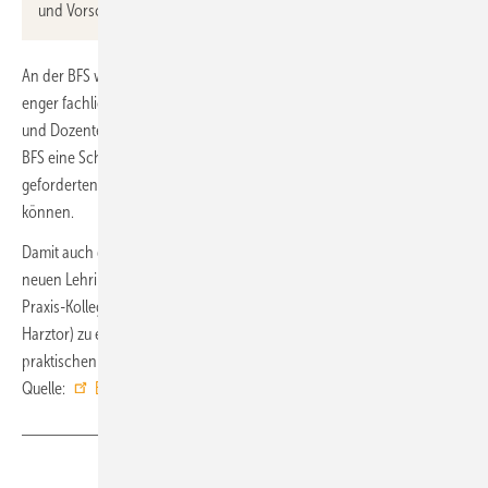
und Vorschriften
An der BFS wird der ÜLU-Kurs „KK 7“ 2026 erstmals stattfinden. In
enger fachlicher Zusammenarbeit mit dem Wärmepumpenexperten
und Dozenten der HWK Arnsberg, Jan Hansch, wurde hierfür an der
BFS eine Schulungswand entwickelt und gebaut, an der die
geforderten Inhalte praxisnah und anschaulich vermittelt werden
können.
Damit auch das Team der BFS-Dozenten und -Werkstattlehrer auf die
neuen Lehrinhalte vorbereitet ist, trafen sich Ende September die
Praxis-Kollegen aus allen 3 Standorten (Maintal, Leonberg und
Harztor) zu einem mehrtägigen, intensiven theoretischen und
praktischen Training an der BFS in Maintal. ■
Quelle:
BFS
/ ob
Teilen
Link kopieren