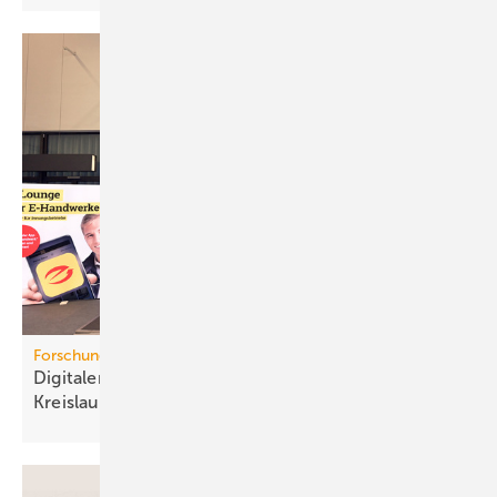
Forschungsprojekt
Digitaler Pro­dukt­pass für mehr
Kreis­lauf­wirt­schaft