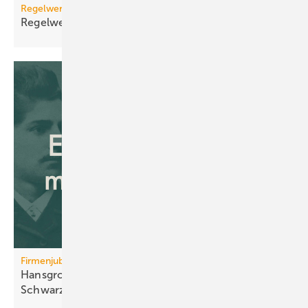
Regelwerk
Regelwerk-Update für Dezember
2025
Firmenjubiläum
Hansgrohe: 125 Jahre Sa­ni­tär­tech­nik aus dem
Schwarz­wald