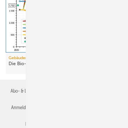
Gebäudemodernisierungsgesetz
Die Bio-Treppe im GModG ist ein
Scheinzwerg
Abo- & Leserservice
AGB
Alle Inhalte chronologisch
Anmelden
Anmeldung & Registrierung
Datenschutz
Editor's choice
E-Paper
Fachbeiträge