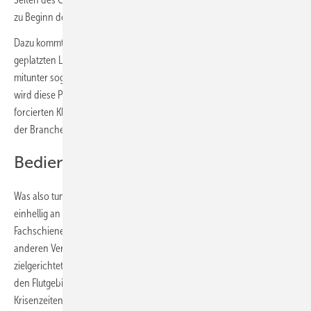
zu Beginn der Coronavirus-Krise nur 31,4 %.
Dazu kommt: Unser Handwerk hat in zunehmendem Maße sogar mit
geplatzten Lieferterminzusagen zu kämpfen, muss für Einzelprodukte
mitunter sogar auf Baumärkte ausweichen. Wenn das so weitergeht,
wird diese Problematik nicht nur durchschlagen auf die politisch
forcierten Klimaschutzpläne, sondern auf Produktivität und Ansehen
der Branche insgesamt.
Bedient Eure Fachschiene zuerst!
Was also tun? Die Mitgliederversammlung des ZVSHK appelliert
einhellig an unsere Branchen- und Marktpartner: Bedient Eure
Fachschiene zuerst! Zeigt Euch solidarisch! Fahrt Eure Aktivitäten in
anderen Vertriebskanälen herunter! Liefert das verfügbare Material
zielgerichtet und bevorzugt an das SHK-Handwerk – gerade auch in
den Flutgebieten – und helft dabei, unsere Branche in diesen
Krisenzeiten gegenüber Öffentlichkeit und Politik als einen