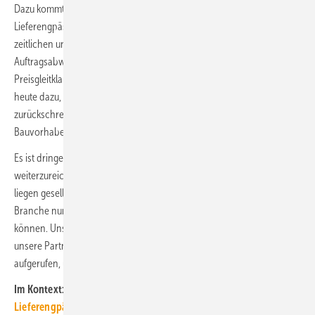
Dazu kommt: Gerade die Öffentliche Hand reagiert auf
Lieferengpässe, Materialverknappung und die dadurch bedingten
zeitlichen und finanziellen Unwägbarkeiten bei der
Auftragsabwicklung auf vielen Ebenen kaum: Angemessene
Preisgleitklauseln, flächendeckend Fehlanzeige! Dies führt schon
heute dazu, dass selbst breit aufgestellte SHK-Unternehmen davor
zurückschrecken, sich noch an Ausschreibungen für öffentliche
Bauvorhaben zu beteiligen.
Es ist dringend erforderlich, hier umzusteuern, Risiken nicht einfach
weiterzureichen und stattdessen solidarischer zu handeln. Vor uns
liegen gesellschaftliche Herausforderungen und Aufgaben, die wir als
Branche nur in Gemeinschaft und Zusammenhalt werden meistern
können. Unser Handwerk ist dazu bereit. Wir machen uns stark für
unsere Partner! Industrie und Großhandel aber auch Politik sind
aufgerufen, uns dies gleich zu tun.“ ■
Im Kontext:
Lieferengpässe am Bau mindestens bis ins Frühjahr 2022