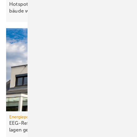
Hotspots: Wo Hitze zur Heraus­for­de­rung im Ge­
bäude
wird
Energiepolitik
EEG-Reform: Wirt­schaft­lich­keit von PV-Dach­an­
lagen
gefährdet