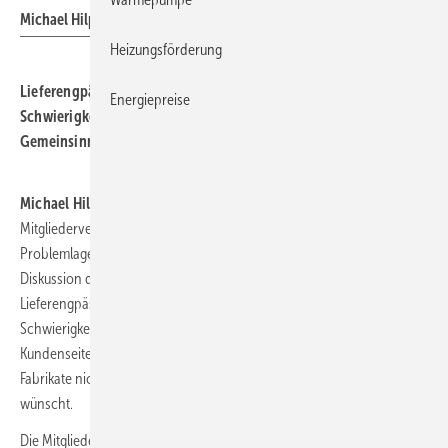
Michael Hilpert
Heizungsförderung
Lieferengpässe bereiten derzeit den SHK-Betrieben große
Energiepreise
Schwierigkeiten. Das SHK-Handwerk fordert Solidarität und
Gemeinsinn der Branche im Handeln.
Michael Hilpert, Präsident des
ZVSHK
:
„Die ZVSHK-
Mitgliederversammlung hat in der vergangenen Woche aktuelle
Problemlagen für das Innungshandwerk behandelt. Die intensive
Diskussion der vertretenen Landesverbände hat gezeigt, dass
Lieferengpässe und Materialmangel derzeit den SHK-Betrieben große
Schwierigkeiten bereiten. Sie kosten Umsatz und führen auf
Kundenseite zunehmend zu Beschwerden, weil Produkte und
Fabrikate nicht zur Verfügung stehen, die sich der Kunde ausdrücklich
wünscht.
Die Mitgliederversammlung richtet deshalb einen Appell an alle Markt-