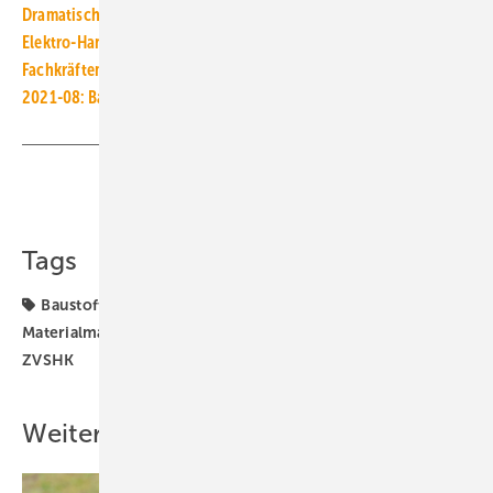
Dramatische Lieferengpässe bei Silikon-Rohstoff
Elektro-Handwerk stark von Lieferengpässen betroffen
Fachkräftemangel beim Hochbau steigt weiter
2021-08: Baupreise für Wohngebäude um 12,6 % gestiegen
Teilen
Link kopieren
Tags
Baustoffmangel
Fluthilfe
Lieferengpässe
Materialmangel
Preissteigerung
SHK-Handwerk
ZVSHK
Weitere Inhalte