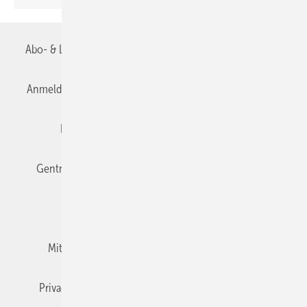
Abo- & Leserservice
AGB
Alle Inhalte chronologisch
Anmelden
Anmeldung & Registrierung
Datenschutz
Editor's choice
E-Paper
Fachbeiträge
Gentner Verlag
Impressum
Karriere bei Gentner
Team
Mediaservice
Mitgliedschaften und Engagement
Newsletter
Privacy Manager
RSS-Feed
TGA+E abonnieren