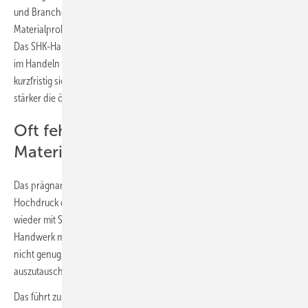
und Branchenpartner aber auch an die Politik, die Liefer- und
Materialproblematik in gemeinschaftlicher Verantwortung anzugehen.
Das SHK-Handwerk fordert Solidarität und Gemeinsinn der Branche
im Handeln nach außen wie nach innen. Denn die Konsequenzen der
kurzfristig sicher nicht abzustellenden Lieferengpässe lenkt immer
stärker die öffentliche Aufmerksamkeit auf unsere Branche.
Oft fehlt dringend benötigtes
Material
Das prägnanteste Beispiel hierfür: Die Lage in den Flutgebieten, wo mit
Hochdruck daran gearbeitet wird, die Menschen in ihren Häusern
wieder mit Strom, Wasser, Wärme zu versorgen. Hier haben wir uns als
Handwerk mitunter von Politikern schon anhören müssen, wir täten
nicht genug, um die zerstörten oder beschädigten Heizungen
auszutauschen oder wieder ans Laufen zu bringen.
Das führt zu Frust und Unmut! Denn kein Vorwurf ist ungerechtfertigter