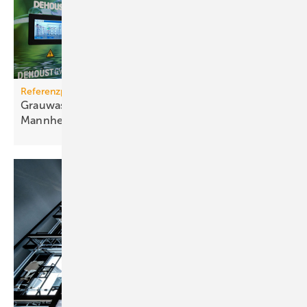
Referenzprojekt
Grauwassernutzung spart Frisch­was­ser in
Mann­heim