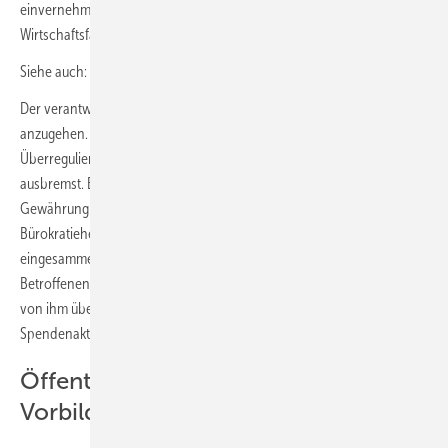
einvernehmlich und verantwortungsbewusst agierenden
Wirtschaftsfaktor zu positionieren.
Siehe auch:
Artikel zum Thema Fluthilfe
Der verantwortlichen Politik raten wir, endlich Versäumnisse
anzugehen. Die Flutkatastrophe hat deutlich gezeigt, wie bestehende
Überregulierung und Bürokratie in Deutschland schnelle Hilfe
ausbremst. Beispiele sind Antragsumfang und lange Prüfzeiten bis zur
Gewährung zugesagter staatlicher Fördermittel aber auch
Bürokratiehemmnisse, die verhindern, dass von Vereinen
eingesammelte Spendenmittel schnell und unbürokratisch
Betroffenen zugeleitet werden können. Dies hat der ZVSHK bei der
von ihm über sein Berufsförderungswerk erfolgreich initiierten
Spendenaktion selbst erfahren müssen.
Öffentliche Hand ist ein schlechtes
Vorbild