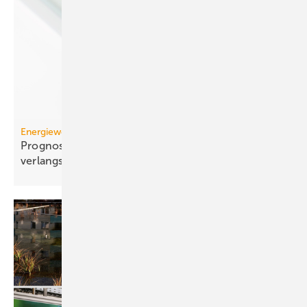
Energiewende
Prognose: Dekarbonisierung hat sich 2025 stark
verlangsamt