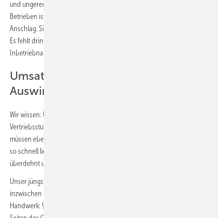
und ungerechter. Die Solidarität und Hilfsbereitschaft bei den
Betrieben ist bundesweit riesengroß. Die Betriebe vor Ort arbeiten am
Anschlag. Sie müssen aber auch immer öfter die Erfahrung machen:
Es fehlt dringend benötigtes Material. Installationen und in
Inbetriebnahmen dauern viel länger als eigentlich notwendig.
Umsatzbeeinträchtigende
Auswirkungen
Wir wissen: Unseren Marktpartnern bei den vorgelagerten
Vertriebsstufen ist das alles nicht fremd. Industrie und Großhandel
müssen ebenfalls damit klarkommen, dass Vorlieferanten nicht mehr
so schnell liefern, wie noch in Vor-Corona-Zeiten. Lieferketten sind
überdehnt und reißen auch schon einmal. Die Folge:
Unser jüngster Konjunkturbericht aus dem Herbst 2021 zeigt
inzwischen umsatzbeeinträchtigende Auswirkungen im SHK-
Handwerk: 92,3 % der Betriebe berichten über Lieferprobleme von
Seiten des Großhandels oder der Hersteller. Das waren im März 2020