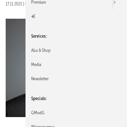
Premium
17.11.2021
|
Druckvorschau
+E
Services
Abo & Shop
Media
Newsletter
Specials
GModG
www.christoph-papsch.de
Wärmepumpe