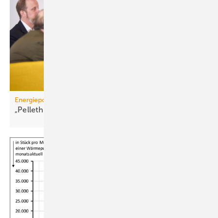
Energiepolitik
„Pelletheizungen sind gelebte
Frei­heits­energie“