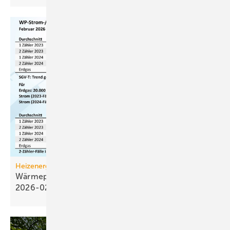
Heizenergiekosten
Wärmepumpen­strom-/Gas­preis-Baro­meter
2026-02