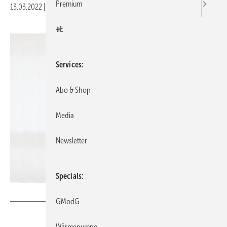
Premium
13.03.2022
|
Druckvorschau
+E
Services
Abo & Shop
Media
Newsletter
Specials
GV // sumak77 / iStock / Getty Images Plus
GModG
Wärmepumpe