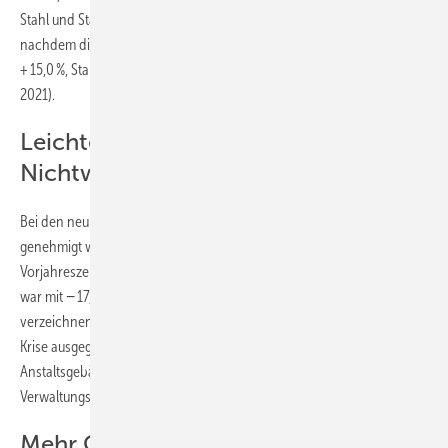
Stahl und Stahlbeton − 9,8 % im Vergleich zum 2. Halbjahr 2021),
nachdem die Zahlen bis zur Jahresmitte angestiegen waren (Holz
+ 15,0 %, Stahl und Stahlbeton + 32,6 % im Vergleich zum 1. Halbjahr
2021).
Leichtes Plus bei
Nichtwohngebäuden
Bei den neu zu errichtenden Nichtwohngebäuden, die im Jahr 2021
genehmigt wurden, erhöhte sich der umbaute Raum gegenüber dem
3
Vorjahreszeitraum um 0,4 % auf 235,4 Mio. m
. Der stärkste Rückgang
3
war mit − 17,1 % bei Hotels und Gaststätten auf 4,67 Mio. m
zu
verzeichnen. Hier kann von einem Zusammenhang mit der Corona-
Krise ausgegangen werden. Den stärksten Zuwachs gab es bei
3
Anstaltsgebäude mit + 52,1 % auf 7,78 Mio. m
und bei Büro- und
3
Verwaltungsgebäuden mit +18,3 % auf 23,31 Mio. m
.
Mehr Genehmigungen als