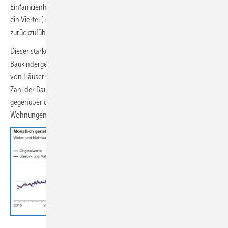
Einfamilienhäuser mit Einliegerwohnung) mit einer Zunahme um gut
ein Viertel (+ 25,1 %) auf rund 32 000 neue Wohnungen
zurückzuführen.
Dieser starke Anstieg dürfte zum Teil auf das Auslaufen des
Baukindergeldes im 1. Quartal 2021 und auf das Ende der Förderung
von Häusern der Energieeffizienz-Stufe 55 zurückzuführen sein. Die
Zahl der Baugenehmigungen für Einfamilienhäuser stieg im Jahr 2021
gegenüber dem Vorjahr um 0,9 % und Zahl der neu genehmigten
Wohnungen in Mehrfamilienhäusern um 2,2 %.
Statistisches Bundesamt