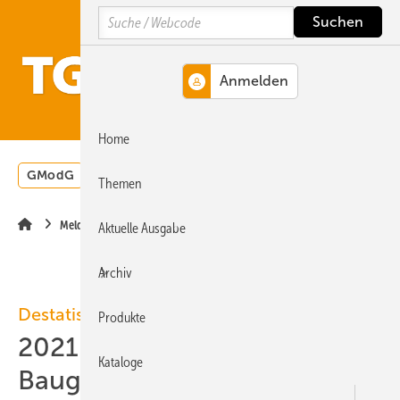
Springe
Springe
Springe
Search
auf
auf
auf
Hauptinhalt
Hauptmenü
SiteSearch
MENÜ
Home
GModG
Wärmepumpe
Heizungsförderung
Energ
Themen
Meldungen
Aktuelle Ausgabe
Archiv
Destatis
Produkte
2021: 3,3 % mehr
Kataloge
Baugenehmigungen