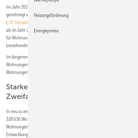
Im Jahr 2021 ist in Deutschland der Bau von 380 914 Wohnungen
genehmigt worden. Nach Angaben des Statistischen Bundesamts
Heizungsförderung
(
Destatis
) waren das 3,3 % oder 12 325 mehr Baugenehmigungen
als im Jahr 2020. In den Zahlen sind sowohl die Baugenehmigungen
Energiepreise
für Wohnungen in neuen Gebäuden als auch für neue Wohnungen in
bestehenden Gebäuden enthalten.
Im längeren Zeitvergleich befand sich die Zahl genehmigter
Wohnungen damit weiter auf einem hohen Niveau: Mehr genehmigte
Wohnungen in einem Jahr hatte es zuletzt 1999 mit 437 084 gegeben.
Starkes Wachstum bei
Zweifamilienhäusern
In neu zu errichtenden Wohngebäuden sind im Jahr 2021 rund
328 636 Wohnungen genehmigt worden. Das waren 2,6 % oder 8274
Wohnungen mehr als im Vorjahr. Dies ist insbesondere auf die
Entwicklung bei den Zweifamilienhäusern (häufig Doppelhäuser oder