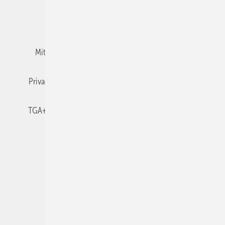
Team
Mediaservice
Mitgliedschaften und Engagement
Newsletter
Privacy Manager
RSS-Feed
TGA+E abonnieren
TGA+E-WissensCheck
Veranstaltungen / Webinare
© 2026 TGA+E Fachplaner