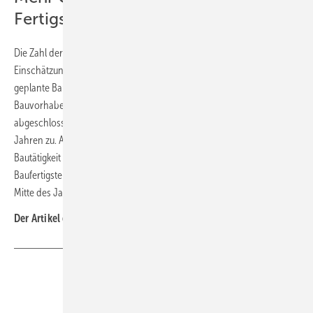
Fertigstellungen
Die Zahl der Baugenehmigungen ist ein wichtiger Frühindikator zur
Einschätzung der zukünftigen Bauaktivität, da Baugenehmigungen
geplante Bauvorhaben darstellen. Allerdings nimmt die Zahl der
Bauvorhaben, die zwar genehmigt, aber noch nicht begonnen oder
abgeschlossen wurden (der sogenannte Bauüberhang), seit einigen
Jahren zu. Aufschluss über die tatsächliche Entwicklung der
Bautätigkeit im Jahr 2021 gibt daher erst die Zahl der
Baufertigstellungen, die das Statistische Bundesamt voraussichtlich
Mitte des Jahres 2022 veröffentlicht. ■
Der Artikel gehört zur
TGA-Themenseite TGA-Marktdaten
Teilen
Link kopieren