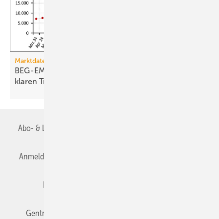
Marktdaten
BEG-EM-Förderung von Wärme­pumpen zeigt
klaren
Trend
Abo- & Leserservice
AGB
Alle Inhalte chronologisch
Anmelden
Anmeldung & Registrierung
Datenschutz
Editor's choice
E-Paper
Fachbeiträge
Gentner Verlag
Impressum
Karriere bei Gentner