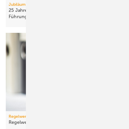
Jubiläum
25 Jahre Schweitzer-Chemie und an­ste­hen­der
Füh­rungs­wech­sel
Regelwerk
Regelwerk-Update für Dezember
2025