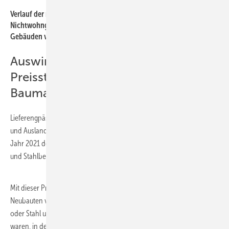
Verlauf der monatlich genehmigten Wohnungen in Wohn- und
Nichtwohngebäuden inklusive Baumaßnahmen an bestehenden
Gebäuden von 2010 bis Dezember 2021.
Auswirkungen durch
Preissteigerungen bei
Baumaterialien
Lieferengpässe, Rohstoffknappheit und eine erhöhte Nachfrage im In-
und Ausland haben sich auf den Bausektor ausgewirkt. Bauen ist im
Jahr 2021 deutlich teurer geworden. Die Preise für Holz sowie Stahl
und Stahlbeton haben sich im Laufe des Jahres 2021 enorm verteuert.
Mit dieser Preisentwicklung ging die Zahl der Baugenehmigungen für
Neubauten von Wohn- und Nichtwohngebäuden, bei denen Holz
oder Stahl und Stahlbeton die vorwiegend verwendeten Baustoffe
waren, in der zweiten Jahreshälfte 2021 zurück (bei Holz − 2,6 %, bei