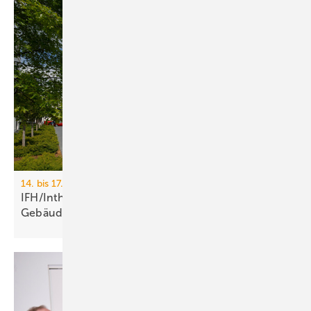
14. bis 17. April 2026, Messe Nürnberg
IFH/Intherm 2026: Sanitär-, Haus- und
Ge­bäu­de­tech­nik