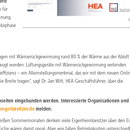
 und
 für
nnung.
iebsphase
agen mit Wärmerückgewinnung rund 80 % der Wärme aus der Abluft 
zeugt werden. Lüftungsgeräte mit Wärmerückgewinnung verbinden
ffizienz – ein Alleinstellungsmerkmal, das wir mit dem neuen Onli
ie Breite tragen“, sagt Dr. Jan Witt, HEA-Geschäftsführer, über die
bseiten eingebunden werden. Interessierte Organisationen und
resgott@vdzev.de
melden.
n heißen Sommermonaten denken viele Eigenheimbesitzer über den E
che wären damit passé. Aber wie fallen Betriebskosten unterschied