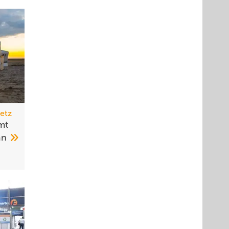
etz
mt
an