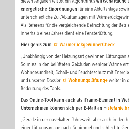
diesen Angaben leistet ein Algorithmus
wirtschaftliche
energetische Einordnungen
für eine Abluftanlage sowie
unterschiedliche Zu-/Abluftanlagen mit Wärmerückgewi
Als Referenz für die vergleichende Betrachtung der Betr
innerhalb eines Jahres dient eine Fensterlüftung.
Hier gehts zum
WärmerückgewinnerCheck
„Unabhängig von der Heizungsart gewinnen Lüftungsanl
So muss in den belüfteten Gebäuden weniger Wärme er
Wohngesundheit, Schall- und Feuchteschutz mit Energiee
und unserem Dossier
Wohnungslüftung+
weiter in d
Bedeutung des Tools.
Das Online-Tool kann auch als iFrame-Element in We
Unternehmen können sich per E-Mail an
stefanie.b
„Gerade in der nass-kalten Jahreszeit, aber auch in de
einer Lüftungsanlage nach. Schimmel und schlechte Gerü