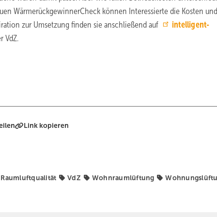
neuen WärmerückgewinnerCheck können Interessierte die Kosten un
piration zur Umsetzung finden sie anschließend auf
intelligent-
r VdZ.
eilen
Link kopieren
Raumluftqualität
VdZ
Wohnraumlüftung
Wohnungslüft