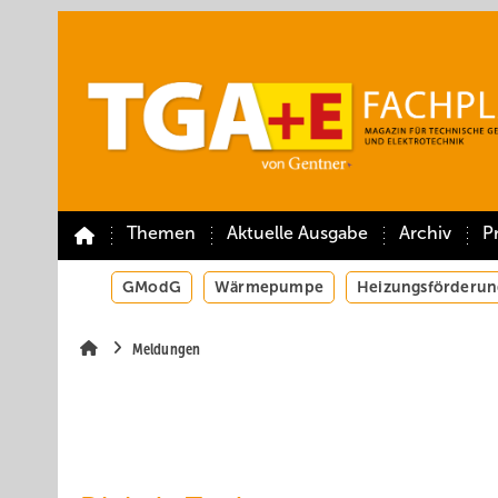
Springe
Springe
Springe
auf
auf
auf
Hauptinhalt
Hauptmenü
SiteSearch
Themen
Aktuelle Ausgabe
Archiv
P
GModG
Wärmepumpe
Heizungsförderun
Meldungen