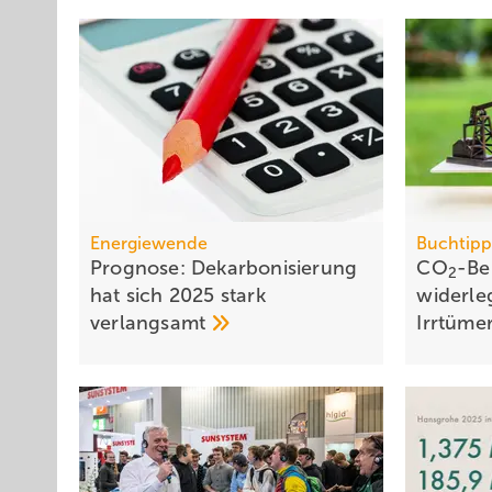
Energiewende
Buchtip
Prognose: Dekarbonisierung
CO
-Be
2
hat sich 2025 stark
wider­le
verlangsamt
Irr­tüme