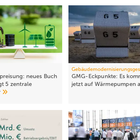
p
Gebäudemodernisierungsges
preisung: neues Buch
GMG-Eckpunkte: Es kom
gt 5 zent­rale
jetzt auf Wärmepumpen
r