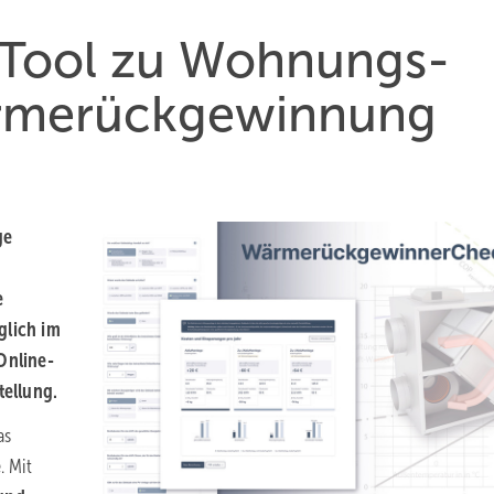
-Tool zu Wohnungs­
me­rück­ge­winnung
ge
e
glich im
Online-
tellung.
as
e
. Mit