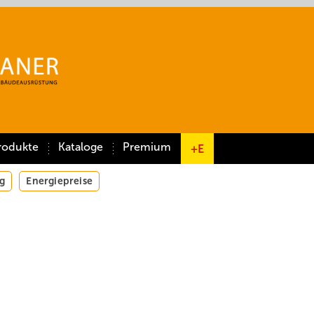
rodukte
Kataloge
Premium
+E
g
Energiepreise