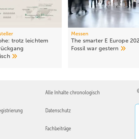
teller
Messen
he: trotz leichtem
The smarter E Europe 20
rück­gang
Fossil war
gestern
tisch
Alle Inhalte chronologisch
gistrierung
Datenschutz
Fachbeiträge