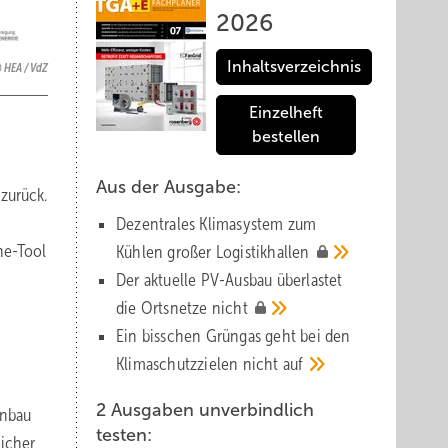
2026
Inhaltsverzeichnis
HEA / VdZ
Einzelheft
bestellen
Aus der Ausgabe:
zurück.
Dezentrales Klimasystem zum
ne-Tool
Kühlen großer
Logistik­hallen
Der aktuelle PV-Ausbau über­lastet
die Orts­netze
nicht
Ein bisschen Grüngas geht bei den
Klima­schutz­zielen nicht
auf
2 Ausgaben unverbindlich
inbau
testen:
licher