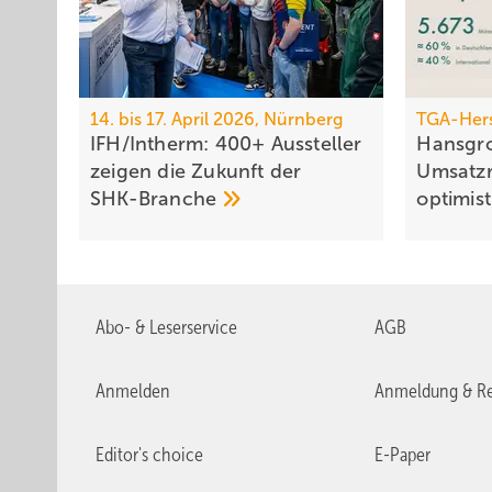
14. bis 17. April 2026, Nürnberg
TGA-Hers
IFH/Intherm: 400+ Aus­stel­ler
Hansgro
zei­gen die Zu­kunft der
Um­satz­
SHK-Branche
opti­mis­
Abo- & Leserservice
AGB
Anmelden
Anmeldung & Re
Editor's choice
E-Paper