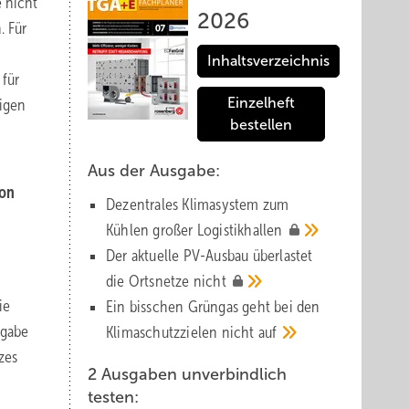
e nicht
2026
. Für
Inhaltsverzeichnis
für
Einzelheft
digen
bestellen
Aus der Ausgabe:
von
Dezentrales Klimasystem zum
Kühlen großer
Logistik­hallen
Der aktuelle PV-Ausbau über­lastet
die Orts­netze
nicht
ie
Ein bisschen Grüngas geht bei den
rgabe
Klima­schutz­zielen nicht
auf
zes
2 Ausgaben unverbindlich
testen: