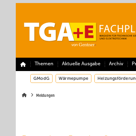
Springe
Springe
Springe
auf
auf
auf
Hauptinhalt
Hauptmenü
SiteSearch
Themen
Aktuelle Ausgabe
Archiv
P
GModG
Wärmepumpe
Heizungsförderun
Meldungen