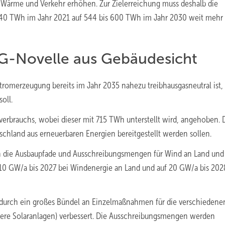
, Wärme und Verkehr erhöhen. Zur Zielerreichung muss deshalb die
40 TWh im Jahr 2021 auf 544 bis 600 TWh im Jahr 2030 weit mehr 
EG-Novelle aus Gebäudesicht
Stromerzeugung bereits im Jahr 2035 nahezu treibhausgasneutral ist, 
oll.
verbrauchs, wobei dieser mit 715 TWh unterstellt wird, angehoben. 
schland aus erneuerbaren Energien bereitgestellt werden sollen.
n die Ausbaupfade und Ausschreibungsmengen für Wind an Land und 
10 GW/a bis 2027 bei Windenergie an Land und auf 20 GW/a bis 202
durch ein großes Bündel an Einzelmaßnahmen für die verschiedene
ere Solaranlagen) verbessert. Die Ausschreibungsmengen werden