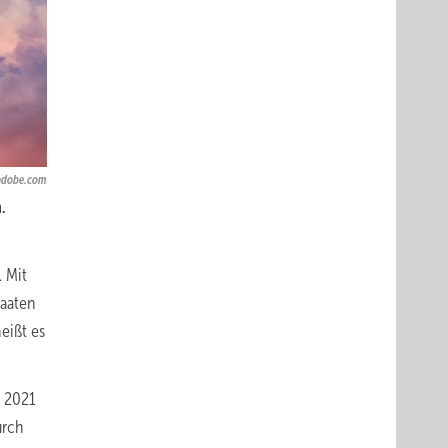
.adobe.com
.
 Mit
taaten
eißt es
h 2021
urch