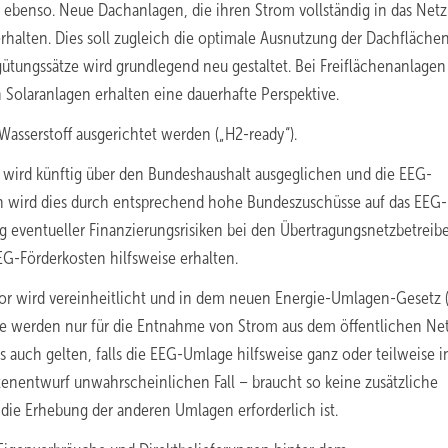
 ebenso. Neue Dachanlagen, die ihren Strom vollständig in das Netz
halten. Dies soll zugleich die optimale Ausnutzung der Dachfläche
gütungssätze wird grundlegend neu gestaltet. Bei Freiflächenanlagen
 Solaranlagen erhalten eine dauerhafte Perspektive.
serstoff ausgerichtet werden („H2-ready“).
n wird künftig über den Bundeshaushalt ausgeglichen und die EEG-
h wird dies durch entsprechend hohe Bundeszuschüsse auf das EEG
 eventueller Finanzierungsrisiken bei den Übertragungsnetzbetreib
EEG-Förderkosten hilfsweise erhalten.
or wird vereinheitlicht und in dem neuen Energie-Umlagen-Gesetz
e werden nur für die Entnahme von Strom aus dem öffentlichen Ne
 auch gelten, falls die EEG-Umlage hilfsweise ganz oder teilweise i
tenentwurf unwahrscheinlichen Fall – braucht so keine zusätzliche
 die Erhebung der anderen Umlagen erforderlich ist.