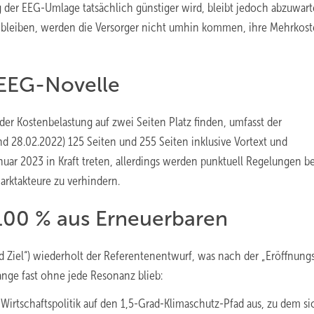
g der EEG-Umlage tatsächlich günstiger wird, bleibt jedoch abzuwart
ll bleiben, werden die Versorger nicht umhin kommen, ihre Mehrkos
 EEG-Novelle
der Kostenbelastung auf zwei Seiten Platz finden, umfasst der
d 28.02.2022) 125 Seiten und 255 Seiten inklusive Vortext und
uar 2023 in Kraft treten, allerdings werden punktuell Regelungen be
arktakteure zu verhindern.
100 % aus Erneuerbaren
 Ziel“) wiederholt der Referentenentwurf, was nach der „Eröffnung
ange fast ohne jede Resonanz blieb:
Wirtschaftspolitik auf den 1,5-Grad-Klimaschutz-Pfad aus, zu dem si