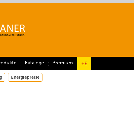
rodukte
Kataloge
Premium
+E
g
Energiepreise