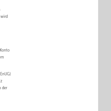
n
 wird
-Konto
ern
 (EnUG)
tz
n der