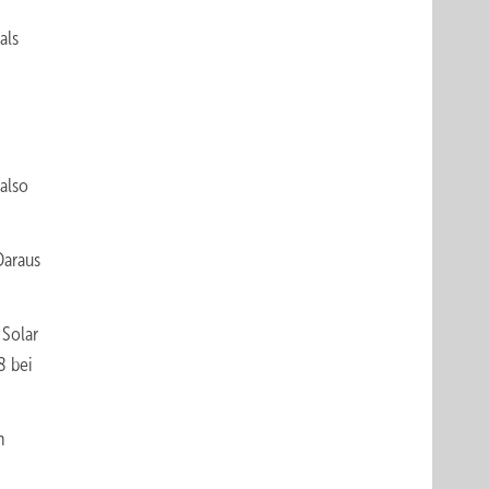
als
also
Daraus
Solar
8 bei
n