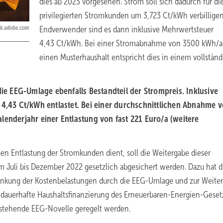
dies ab 2023 vorgesehen. Strom soll sich dadurch für di
privilegierten Stromkunden um 3,723 Ct/kWh verbilligen
ck.adobe.com
Endverwender sind es dann inklusive Mehrwertsteuer
4,43 Ct/kWh. Bei einer Stromabnahme von 3500 kWh/a 
einen Musterhaushalt entspricht dies in einem vollstän
e EEG-Umlage ebenfalls Bestandteil der Strompreis. Inklusive
m 4,43 Ct/kWh entlastet. Bei einer durchschnittlichen Abnahme 
lenderjahr einer Entlastung von fast 221 Euro/a (weitere
gen Entlastung der Stromkunden dient, soll die Weitergabe dieser
um Juli bis Dezember 2022 gesetzlich abgesichert werden. Dazu hat d
enkung der Kostenbelastungen durch die EEG-Umlage und zur Weite
e dauerhafte Haushaltsfinanzierung des Erneuerbaren-Energien-Geset
orstehende EEG-Novelle geregelt werden.