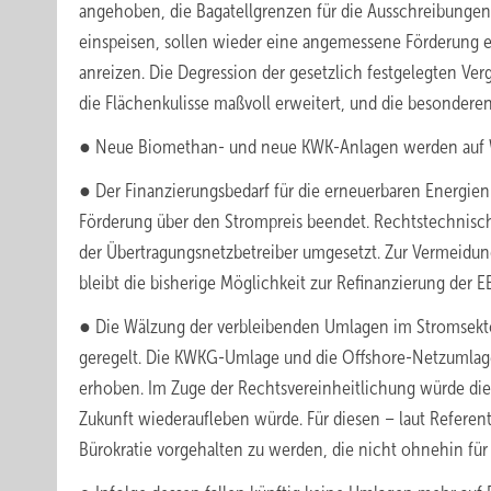
angehoben, die Bagatellgrenzen für die Ausschreibungen
einspeisen, sollen wieder eine angemessene Förderung er
anreizen. Die Degression der gesetzlich festgelegten Ver
die Flächenkulisse maßvoll erweitert, und die besonderen
● Neue Biomethan- und neue KWK-Anlagen werden auf Was
● Der Finanzierungsbedarf für die erneuerbaren Energie
Förderung über den Strompreis beendet. Rechtstechnisc
der Übertragungsnetzbetreiber umgesetzt. Zur Vermeidung
bleibt die bisherige Möglichkeit zur Refinanzierung der 
● Die Wälzung der verbleibenden Umlagen im Stromsekt
geregelt. Die KWKG-Umlage und die Offshore-Netzumlag
erhoben. Im Zuge der Rechtsvereinheitlichung würde dies
Zukunft wiederaufleben würde. Für diesen – laut Referen
Bürokratie vorgehalten zu werden, die nicht ohnehin für