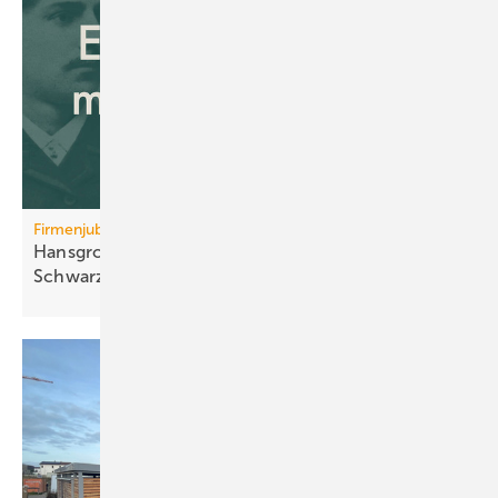
Firmenjubiläum
Hansgrohe: 125 Jahre Sa­ni­tär­tech­nik aus dem
Schwarz­wald