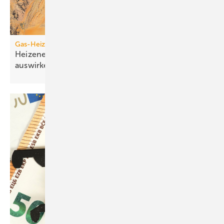
Gas-Heizung vs. Wärmepumpe
Heizenergiekosten: Wie sich die Krisen­auf­schläge
auswirken