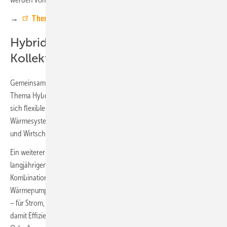
→
Themen, Termine und Anmeldung
Hybrides Heizen und PVT-
Kollektoren im Fokus
Gemeinsam mit der Firma Tyczka Energy wird ein neues Webinar zum
Thema Hybrides Heizen angeboten. Im Mittelpunkt steht dabei, wie
sich flexible Energieträger wie BioLPG intelligent mit modernen
Wärmesystemen kombinieren lassen – ein Ansatz, der Nachhaltigkeit
und Wirtschaftlichkeit miteinander verbindet.
Ein weiterer Programmpunkt ist das kooperative Seminar mit dem
langjährigen Partnerunternehmen Consolar. Hier steht die
Kombination aus PVT-Kollektoren von Consolar und ratiotherm
Wärmepumpen im Fokus. Diese Technik nutzt Sonnenenergie dreifach
– für Strom, Wärme und zusätzliche Energie aus der Luft – und steigert
damit Effizienz und Autarkie. In Verbindung mit dem Schichtspeicher