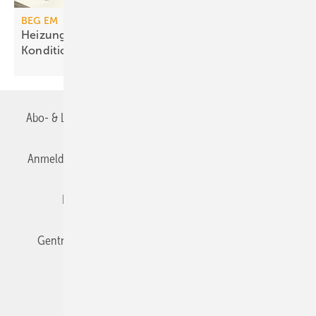
BEG EM
Heizungs­förderung mit de­gres­siven
Kondi­tionen
Abo- & Leserservice
AGB
Alle Inhalte chronologisch
Anmelden
Anmeldung & Registrierung
Datenschutz
Editor's choice
E-Paper
Fachbeiträge
Gentner Verlag
Impressum
Karriere bei Gentner
Team
Mediaservice