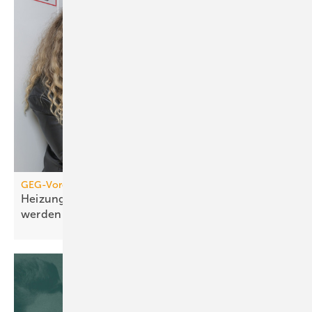
GEG-Vorgabe für größere Wohngebäude
Heizungen von 2010 müssen jetzt geprüft
werden