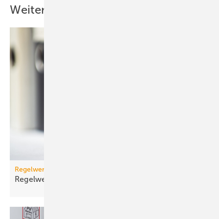
Weitere Inhalte
Regelwerk
Regelwerk-Update für November
2025