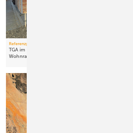
Referenzprojekt
TGA im Modulbau: Raum­kli­ma für be­zahl­ba­ren
Wohn­raum