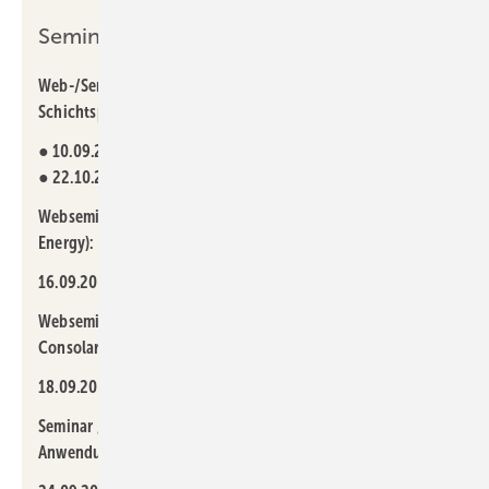
Seminar-Termine 2025:
Web-/Seminar „ratiotherm Portfolio mit Oskar
Schichtspeicher“:
●
10.09.2025
, online
●
22.10.2025
, vor Ort in Dollstein
Webseminar „Hybrides Heizen“ (in Kooperation mit Tyczka
Energy):
16.09.2025
, online
Webseminar „PVT & Wärmepumpe“ (in Kooperation mit
Consolar):
18.09.2025
, online
Seminar „Wärmepumpen und ihre
Anwendungsmöglichkeiten“: