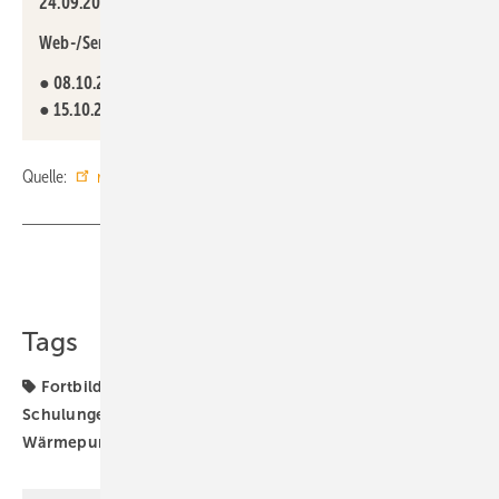
24.09.2025
, vor Ort in Dollstein
Web-/Seminar „Regeltechnik“:
●
08.10.2025
, vor Ort in Dollstein
●
15.10.2025
, online
Quelle:
ratiotherm
/ fl
Teilen
Link kopieren
Tags
Fortbildung
Hybrid-Heizsystem
PVT-Kollektor
Schulungen
Seminare
Webinare
Weiterbildung
Wärmepumpe
ratiotherm