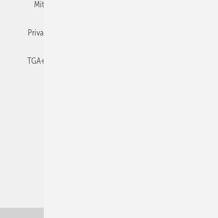
Mitgliedschaften und Engagement
Newsletter
Privacy Manager
RSS-Feed
TGA+E abonnieren
TGA+E-WissensCheck
Veranstaltungen / Webinare
© 2026 TGA+E Fachplaner