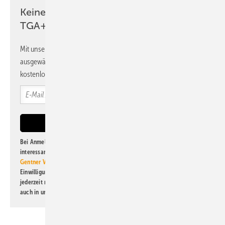
Keine Zeit? Kein Problem mit dem
TGA+E Newsletter!
Mit unserem Newsletter erhalten Sie regelmäßig von uns
ausgewählte Informationen und Neuigkeiten, gebündelt und
kostenlos direkt ins Postfach.
Bei Anmeldung zu diesem Newsletter bin ich damit einverstanden, über
interessante Verlags- und Online-Angebote
der Marken der Alfons W.
Gentner Verlag GmbH & Co. KG
informiert zu werden. Diese
Einwilligung kann ich jederzeit widerrufen und eine Abmeldung ist
jederzeit möglich. Informationen zum Umgang mit Daten finden Sie
auch in unserer
Datenschutzerklärung
.