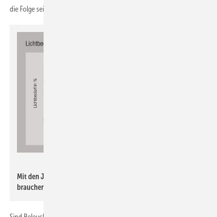
die Folge sein.
licht.de
Mit den Jahren lässt die Sehkraft nach: Ältere Mitarbeiter
brauchen mehr Licht als ihre jüngeren Kollegen.
Sind Beleuchtungsanlagen mit einer Lichtsteuerung und