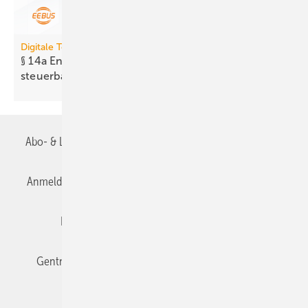
Digitale Tools
§ 14a EnWG: Neues Tool prüft Er­reich­bar­keit
steuer­barer
Anlagen
Abo- & Leserservice
AGB
Alle Inhalte chronologisch
Anmelden
Anmeldung & Registrierung
Datenschutz
Editor's choice
E-Paper
Fachbeiträge
Gentner Verlag
Impressum
Karriere bei Gentner
Team
Mediaservice