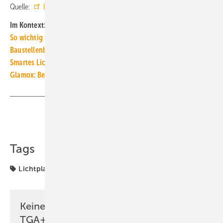
Quelle:
licht.de
/ ml
Im Kontext:
So wichtig ist gute Beleuch­tung in ­Büro­räumen
Baustellenbeleuchtung: Gutes Licht braucht gute Planung
Smartes Licht schafft Sicherheit für Logistik-Mitarbeiter
Glamox: Beleuchtung für bessere Diagnosen bei Sehschwäche
Teilen
Link kopieren
Tags
Lichtplanung
ZVEI
Keine Zeit? Kein Problem mit dem
TGA+E Newsletter!