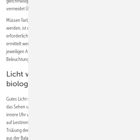
gleichmäßige Beleuchtung schafft ein angenehmes Sehumfeld und
vermeidet Überanstrengung.
Müssen Farben und Details bei präzisen Tätigkeiten klar erkannt
werden, ist eine hohe Farbwiedergabe wichtig. Wie viel mehr Licht
erforderlich ist, kann mithilfe der Arbeitsstättennorm DIN EN 12464-1
ermittelt werden: Zuerst wird die Tabelle gesucht, die für den
jeweiligen Arbeitsplatz gilt, dann der modifizierte Wartungswert der
Beleuchtungsstärke einfach abgelesen.
Licht wirkt emotional, visuell und
biologisch
Gutes Licht wirkt gleich dreifach: Es hebt die Stimmung, verbessert
das Sehen und stabilisiert den biologischen Rhythmus. Denn unsere
innere Uhr wird maßgeblich durch Blauanteile im Licht getaktet, die
auf bestimmte Zellen in unseren Augen treffen. Eine altersbedingte
Trübung der Linse reduziert diesen Lichteinfall und das System gerät
aus der Balance. Schlafmangel nachts und Müdigkeit am Tag können