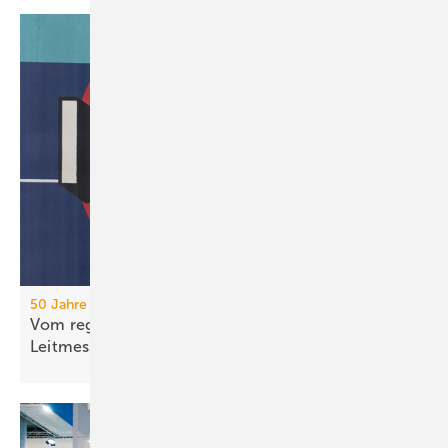
50 Jahre IFH/Intherm
Vom regionalen Bran­chen­treff zur süd­deut­schen
Leit­messe