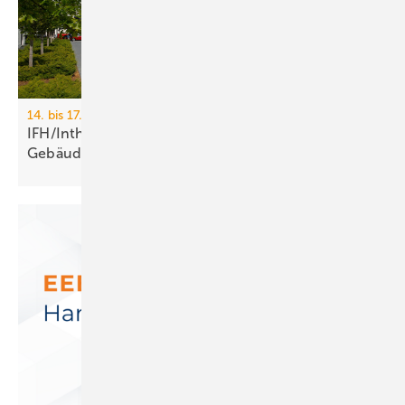
14. bis 17. April 2026, Messe Nürnberg
IFH/Intherm 2026: Sanitär-, Haus- und
Ge­bäu­de­tech­nik