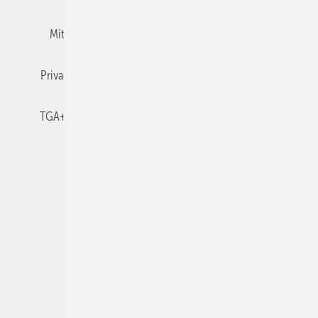
Mitgliedschaften und Engagement
Newsletter
Privacy Manager
RSS-Feed
TGA+E abonnieren
TGA+E-WissensCheck
Veranstaltungen / Webinare
© 2026 TGA+E Fachplaner