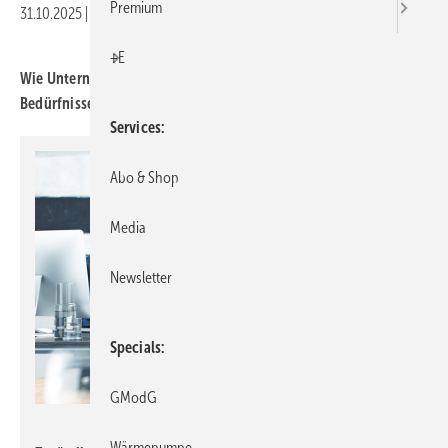
Premium
31.10.2025
|
Druckvorschau
+E
Wie Unternehmen die Beleuch­tung des Arbeits­platzes auf die
Bedürf­nisse alternder Mit­arbeiter ab­stimmen.
Services
Abo & Shop
Media
Newsletter
Specials
GModG
licht.de / Waldmann
Wärmepumpe