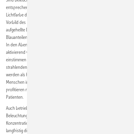
entsprechenden Sensoren ausgestattet, können sie Helligkeit und
Lichtfarbe dynamisch mit dem Tagesverlauf verändern. Nach dem
Vorbild des Himmels schaffen tagsüber großformatige Leuchten und
aufgehellte Decken eine flächige Beleuchtung, die mit mehr
Blauanteilen im Licht und hohen Beleuchtungsstärken belebend wirkt.
In den Abendstunden sollte die Beleuchtung jedoch nicht mehr
aktivierend wirken, damit sich der Körper auf die spätere Nachtruhe
einstimmen kann. Dann sind gedimmtes, warmweißes Licht aus direkt
strahlenden Leuchten besser. Solche dynamischen Lichtkonzepte
werden als Human Centric Lighting (HCL) bezeichnet, weil sie den
Menschen in den Mittelpunkt stellen. Im Gesundheitswesen
profitieren nicht nur Mitarbeiter davon, sondern ebenso ihre
Patienten.
Auch betriebswirtschaftlich lohnt sich der nähere Blick auf die
Beleuchtung: Altersgerechte Lichtumgebungen verbessern die
Konzentrationsfähigkeit, senken die Fehlerquote und fördern
langfristig die Mitarbeiterbindung. ■