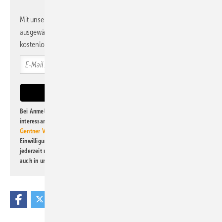
Mit unserem Newsletter erhalten Sie regelmäßig von uns
ausgewählte Informationen und Neuigkeiten, gebündelt und
kostenlos direkt ins Postfach.
Bei Anmeldung zu diesem Newsletter bin ich damit einverstanden, über
interessante Verlags- und Online-Angebote
der Marken der Alfons W.
Gentner Verlag GmbH & Co. KG
informiert zu werden. Diese
Einwilligung kann ich jederzeit widerrufen und eine Abmeldung ist
jederzeit möglich. Informationen zum Umgang mit Daten finden Sie
auch in unserer
Datenschutzerklärung
.