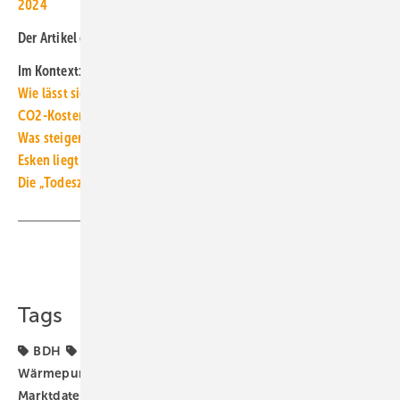
2024
Der Artikel gehört zur
TGA+E-Themenseite TGA-Marktdaten
Im Kontext:
Wie lässt sich der Wärmepumpenhochlauf wieder ankurbeln?
CO2-Kosten für Öl und Erdgas vs. Wärmepumpen-Strompreis
Was steigende CO2-Preise für Öl- und Gas-Heizungen bedeuten
Esken liegt richtig: Neue Gas-Heizung in 2023 war unvernünftig
Die „Todeszone“ für die Wirtschaftlichkeit einer Wärmepumpe
Teilen
Link kopieren
Tags
BDH
BWP
Heizungs-Wärmepumpe
Hydrosplit-
Wärmepumpe
Monoblock-Wärmepumpe
TGA-
Marktdaten
Wärmepumpe
Wärmepumpen-Rollout