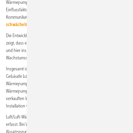
Wärmepumpennachfrage. Das könnte dabei helfen, den vielen
Einflussfaktoren das richtige Gewicht zuzuordnen und die
Kommunikation zu schärfen:
EHPA: Wärmepumpenmarkt
schwächelt 2023 europaweit
Die Entwicklung im Jahr 2023 im Segment Heizungs-Wärmepumpen
zeigt, dass es nur einen Zuwachs bei Luft/Wasser-Wärmepumpen gab
und hier insbesondere die Monoblock-Wärmepumpen mit einem
Wachstumssprung von 78 % die Statistik anführen.
Insgesamt ist zu beachten, dass inzwischen auch vermehrt größere
Gebäude bzw. Gebäude mit höherem Wärmebedarf über
Wärmepumpen versorgt werden. Dabei kommen häufig auch
Wärmepumpen-Kaskaden zum Einsatz, sodass die Anzahl der
verkauften Wärmepumpen nicht mit der (meistens zeitversetzten)
Installation von Wärmepumpenanlagen übereinstimmt.
Luft/Luft-Wärmepumpen werden in der BWP-BDH-Absatzstatistik nicht
erfasst. Bei Warmwasser-Wärmepumpen gab es 2023 einen kräftigen
Absatzsprung auf 82 500 Geräte (+ 81 % gegenüber 2022).