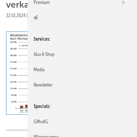
verkauft
Premium
22.01.2024
|
Druckvorschau
+E
Services
Abo & Shop
Media
Newsletter
Specials
BWP
GModG
Wärmepumpe