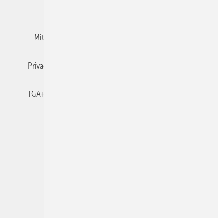
Team
Mediaservice
Mitgliedschaften und Engagement
Newsletter
Privacy Manager
RSS-Feed
TGA+E abonnieren
TGA+E-WissensCheck
Veranstaltungen / Webinare
© 2026 TGA+E Fachplaner