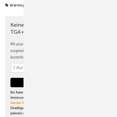
Wärmepumpenhochlauf
Keine Zeit? Kein Problem mit dem
TGA+E Newsletter!
Mit unserem Newsletter erhalten Sie regelmäßig von uns
ausgewählte Informationen und Neuigkeiten, gebündelt und
kostenlos direkt ins Postfach.
Bei Anmeldung zu diesem Newsletter bin ich damit einverstanden, über
interessante Verlags- und Online-Angebote
der Marken der Alfons W.
Gentner Verlag GmbH & Co. KG
informiert zu werden. Diese
Einwilligung kann ich jederzeit widerrufen und eine Abmeldung ist
jederzeit möglich. Informationen zum Umgang mit Daten finden Sie