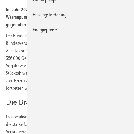
Im Jahr 2023 haben die Hersteller insgesamt 356 000 Heizungs-
Heizungsförderung
Wärmepumpen verkauft. Das entspricht einem Plus von 51 %
gegenüber dem Vorjahr.
Energiepreise
Der Bundesverband der Deutschen Heizungsindustrie (BDH) und der
Bundesverband Wärmepumpe (BWP) melden ein Rekordjahr beim
Absatz von Wärmepumpen in Deutschland. Mit einem Absatz von
356 000 Geräte und einem Wachstum von 51 % gegenüber dem
Vorjahr war 2023 das zweite Jahr in Folge mit einem
Stückzahlwachstum um mehr als 50 %. Der Branche ist dennoch kaum
zum Feiern zumute: So befürchtet, dass sich die gute Dynamik nicht
fortsetzen wird.
Die Branche ist 500.000-ready
Das positive Gesamtergebnis führen die Verbände insbesondere auf
die starke Nachfrage im 1. Halbjahr 2023 und die Sorge der
Verbraucher vor einer drohenden Gasmangellage infolge des