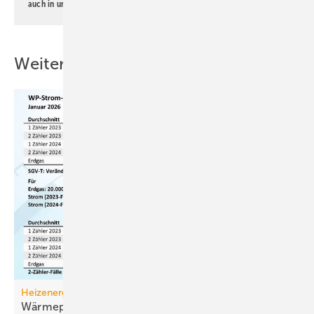
auch in unserer
Datenschutzerklärung
.
Weitere Inhalte
Heizenergiekosten
Wärmepumpen­strom-/Gas­preis-Baro­meter