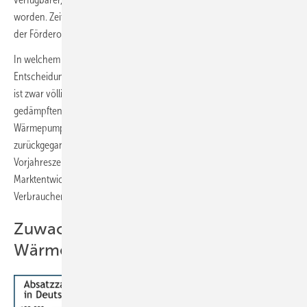
worden. Zeitweise war auch, wohl nur versehentlich, eine Anhebung
der Förderobergrenze von 70 auf 75 % angekündigt worden.
In welchem Umfang potenzielle Heizungsmodernisierer ihre
Entscheidung von der nachträglichen Entwicklung abhängig machen,
ist zwar völlig unklar, die Hersteller blicken aber trotzdem laut BDH mit
gedämpften Erwartungen ins Jahr 2024. Die Nachfrage nach
Wärmepumpen sei in der zweiten Jahreshälfte 2023 deutlich
zurückgegangen und zum Jahresende 2023 unter das Niveau des
Vorjahreszeitraums zurückgefallen. Andererseits sieht der BDH in der
Marktentwicklung des letzten Jahres das zunehmende Interesse der
Verbraucher an klimafreundlichen Heizungslösungen bestätigt.
Zuwachs nur bei Luft/Wasser-
Wärmepumpen