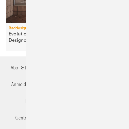
Baddesign
Evolution des Ba­de­zim­mers: Vom Zweck­raum zum
De­sign­ob­jekt
Abo- & Leserservice
AGB
Alle Inhalte chronologisch
Anmelden
Anmeldung & Registrierung
Datenschutz
Editor's choice
E-Paper
Fachbeiträge
Gentner Verlag
Impressum
Karriere bei Gentner