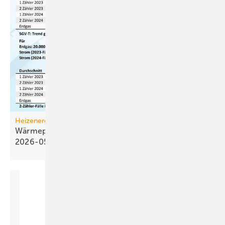
Heizenergiekosten
Wärmepumpen­strom-/Gas­preis-Baro­meter
2026-05