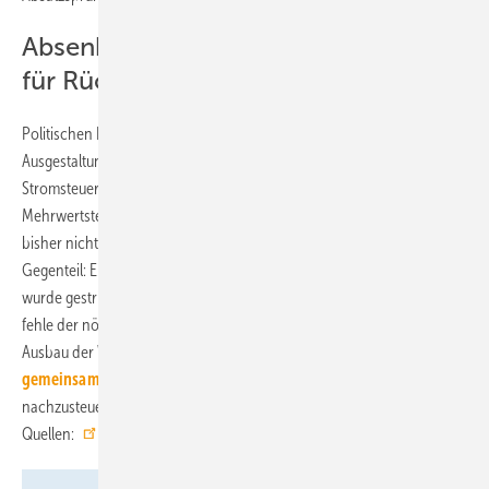
Absenkung des Strompreises würde
für Rückenwind sorgen
Politischen Handlungsbedarf sehen BDH und BWP bei der
Ausgestaltung des Strompreises. Der Forderung der Verbände, die
Stromsteuer auf das europarechtliche Minimum zu senken sowie den
Mehrwertsteuersatz auf 7 % abzusenken, ist die Bundesregierung
bisher nicht mit einer Gesetzesinitiative nachgekommen. Im
Gegenteil: Eine schon angekündigte Entlastung bei den Netzentgelten
wurde gestrichen und somit eine weitere Hürde aufgebaut. Damit
fehle der nötige Rückenwind auf der Betriebskostenseite, um den
Ausbau der Wärmepumpe zusätzlich zu flankieren.
In einem
gemeinsamen Papier
fordern BDH und BWP die Politik auf, hier
nachzusteuern. ■
Quellen:
BDH
,
BWP
/ jv