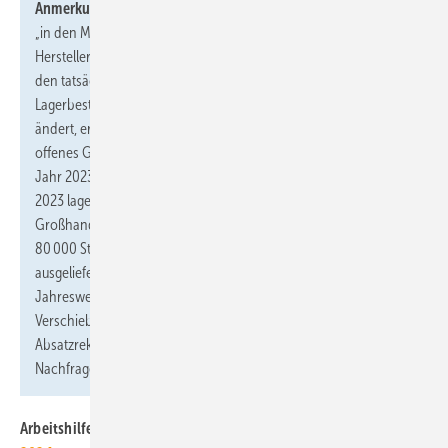
Anmerkung zu den Zahlen:
Die BDH/BWP-Statistik erfasst mit
„in den Markt gebracht“ über detaillierte Meldungen der
Hersteller quasi das Verlassen des Werksgeländes und eilt damit
den tatsächlichen Installation voraus. Auch wenn sich der
Lagerbestand im Großhandel und bei Handwerksbetrieben
ändert, ergeben sich Verschiebungen. In der Branche ist es ein
offenes Geheimnis, dass einige Großhändler die Nachfrage im
Jahr 2023 deutlich höher eingeschätzt hatten. Im Dezember
2023 lagen die Schätzungen für „Wärmepumpen in Regalen beim
Großhandel und bei Heizungsbauern“ zwischen 65 000 bis
80 000 Stück. Zudem wurden Anfang 2023 Wärmepumpen
ausgeliefert, die die Kunden schon gerne vor dem
Jahreswechsel 2022/23 in Betrieb genommen hätten. Diese
Verschiebungen erklären einen Teil der Diskrepanz zwischen
Absatzrekord und Unzufriedenheit über die stockende
Nachfrage bei den Herstellern.
Arbeitshilfe zum Gebäudeenergiegesetz:
Whitepaper zum GEG