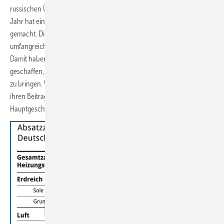
russischen Überfalls auf die Ukraine zurück. „Das hinter uns liegende
Jahr hat eindrucksvoll die Leistungsfähigkeit der Branche deutlich
gemacht. Die Industrie hat ihre Hausaufgaben erledigt und
umfangreiche Investitionen in neue Fertigungskapazitäten getätigt.
Damit haben wir die Voraussetzungen für die politische Zielsetzung
geschaffen, 500 000 Wärmepumpen pro Jahr ab 2024 in den Markt
zu bringen. Wir würden uns wünschen, dass die Bundesregierung
ihren Beitrag zu dem selbstgesteckten Ziel ebenso erfüllt“, erklärt BDH-
Hauptgeschäftsführer Markus Staudt.