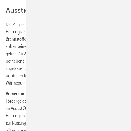
Ausstieg aus fossilen Brennstoffen
Die Mitgliedstaaten müssen Maßnahmen zur Dekarbonisierung von
Heizungsanlagen und zum allmählichen Ausstieg aus fossilen
Brennstoffen bei der Wärme- und Kälteversorgung ergreifen: Bis 2040
soll es keine mit fossilen Brennstoffen betriebenen Heizkessel mehr
geben. Ab 2025 dürfen eigenständige mit fossilen Brennstoffen
betriebene Heizkessel nicht mehr subventioniert werden. Weiter
zugelassen sind allerdings finanzielle Anreize für hybride Heizanlagen,
bei denen beispielsweise Heizkessel mit Solarthermie-Anlagen oder
Wärmepumpen kombiniert werden.
Anmerkung:
In Deutschland wurde die Beantragung von
Fördergeldern für Gas- und Öl-Heizungen aus Bundesmitteln schon
im August 2022 weitestgehend beendet. Bei der
Heizungsmodernisierung kann in hybriden Heizanlagen die Technik
zur Nutzung erneuerbarer Energie gefördert werden. In Deutschland
gilt seit dem 1. Januar 2024 über das Gebäudeenergiegesetz: