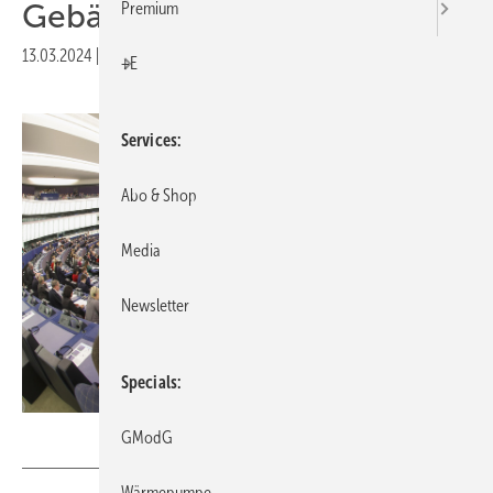
Gebäuderichtlinie an
Premium
13.03.2024
|
Druckvorschau
+E
Services
Abo & Shop
Media
Newsletter
Specials
European Union 2024: Quelle: EP / Frédéric Marvaux
GModG
Wärmepumpe