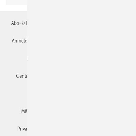
Abo- & Leserservice
AGB
Alle Inhalte chronologisch
Anmelden
Anmeldung & Registrierung
Datenschutz
Editor's choice
E-Paper
Fachbeiträge
Gentner Verlag
Impressum
Karriere bei Gentner
Team
Mediaservice
Mitgliedschaften und Engagement
Newsletter
Privacy Manager
RSS-Feed
TGA+E abonnieren