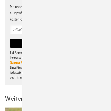
Mit unserem Newsletter erhalten Sie regelmäßig von uns
ausgewählte Informationen und Neuigkeiten, gebündelt und
kostenlos direkt ins Postfach.
Bei Anmeldung zu diesem Newsletter bin ich damit einverstanden, über
interessante Verlags- und Online-Angebote
der Marken der Alfons W.
Gentner Verlag GmbH & Co. KG
informiert zu werden. Diese
Einwilligung kann ich jederzeit widerrufen und eine Abmeldung ist
jederzeit möglich. Informationen zum Umgang mit Daten finden Sie
auch in unserer
Datenschutzerklärung
.
Weitere Inhalte