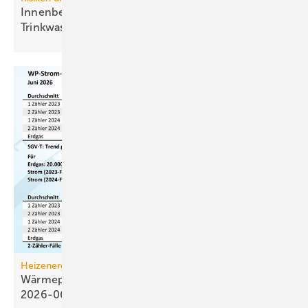
Inn enbeschichtungen in
Trinkwasser-Installationen
Heizenergiekosten
Wärmepumpen­strom-/Gas­preis-Baro­meter
2026-06