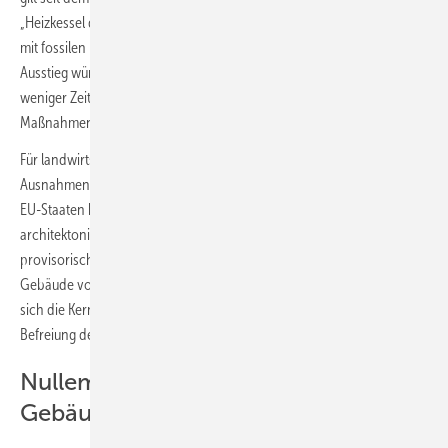
„Heizkessel dürfen längstens bis zum Ablauf des 31. Dezember 2044
mit fossilen Brennstoffen betrieben werden.“ Ein fünf Jahre früherer
Ausstieg würde bedeuten, dass für eine Umstellung der Gasnetze viel
weniger Zeit bleibt. Nennenswerte Mengen an Wasserstoff für solche
Maßnahmen wurden bisher erst ab etwa dem Jahr 2035 erwartet.
Für landwirtschaftliche und denkmalgeschützte Gebäude sind
Ausnahmen von den neuen Vorschriften möglich. Zudem können die
EU-Staaten beschließen, auch Gebäude, die wegen ihres besonderen
architektonischen oder historischen Wertes geschützt sind, sowie
provisorische Gebäude, Kirchen und für Gottesdienste genutzte
Gebäude von den neuen Vorschriften auszunehmen.
Anmerkung:
Da
sich die Kernforderung auf den Gesamtbestand bezieht, erhöht jede
Befreiung den Druck auf den nichtbefreiten Anteil.
Nullemissions-Standard für neue
Gebäude