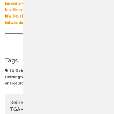
Erneuerte Kälte-Klima-Richtlinie seit 1. März 2024 in Kraft
Novellierte F-Gase-Verordnung tritt am 11. März 2024 in Kraft
KfW: Neue Heizungsförderung ist am 27. Februar 2024 gestartet
Entscheidungsbaum: Wege zur neuen Heizung mit 65 % EE
Teilen
Link kopieren
Tags
EU-Gebäuderichtlinie
Gebäudesanierung
Heizungswende
Regelwerk
Wärmewende
energetische Sanierung
Keine Zeit? Kein Problem mit dem
TGA+E Newsletter!