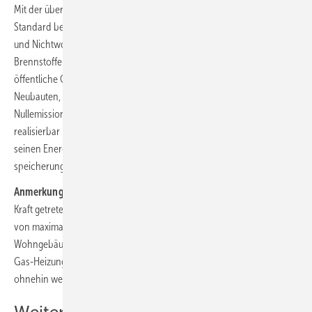
Mit der überarbeiteten Richtlinie werden Nullemissionsgebäude zum
Standard bei neuen Gebäuden. Laut der Einigung dürfen neue Wohn-
und Nichtwohngebäude am Standort keine Emissionen aus fossilen
Brennstoffen mehr aufweisen. Dies gilt ab dem 1. Januar 2028 für
öffentliche Gebäude und ab dem 1. Januar 2030 für alle anderen
Neubauten, wobei bestimmte Ausnahmen möglich sind. Ein
Nullemissionsgebäude muss, sofern dies wirtschaftlich und technisch
realisierbar ist, in der Lage sein, auf externe Signale zu reagieren und
seinen Energieverbrauch bzw. seine Energieerzeugung oder -
speicherung anzupassen.
Anmerkung:
Diese Anforderung geht über das am 1. Januar 2024 in
Kraft getretene Gebäudeenergiegesetz hinaus, das noch einen Anteil
von maximal 35 % an fossilen Brennstoffen zulässt. Bei
Wohngebäuden hat dies allerdings kaum Relevanz, weil hier Öl- und
Gas-Heizungen nur noch eine kleine Rolle spielen, die vermutlich
ohnehin weiter abnimmt.