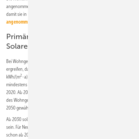
angenommen. Nun muss sie auch der Ministerrat förmlich billigen,
damit sie in Kraft treten kann (
der vom EU-Parlament
angenommene Text P9_TA(2024)0129 als Download
).
Primärenergieverbrauch,
Solarenergie
Bei Wohngebäuden müssen die Mitgliedstaaten Maßnahmen
ergreifen, damit der durchschnittliche Primärenergieverbrauch in
2
kWh/(m
∙ a) bis 2030 um mindestens 16 % und bis 2035 um
mindestens 20 bis 22 % sinkt. Basis für die Minderung ist das Jahr
2020. Ab 2035 müssen die Mitgliedstaaten dann eine Transformation
des Wohngebäudebestands zum Nullemissionsgebäudebestand bis
2050 gewährleisten.
Ab 2030 sollen alle Neubauten (im Sinne der Richtlinie) emissionsfrei
sein. Für Neubauten, die Behörden nutzen oder besitzen, soll das
schon ab 2028 gelten. Die Mitgliedstaaten können dabei das