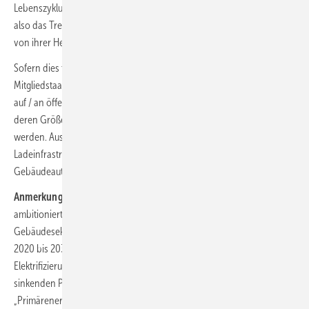
Lebenszyklus-Treibhauspotenzial eines Gebäudes berücksichtigen,
also das Treibhauspotenzial der für den Bau verwendeten Produkte
von ihrer Herstellung bis zu ihrer Entsorgung berücksichtigen.
Sofern dies technisch und wirtschaftlich realisierbar ist, müssen die
Mitgliedstaaten bis 2030 schrittweise gewährleisten, das Solaranlagen
auf / an öffentlichen Gebäuden und Nichtwohngebäuden – je nach
deren Größe – und auf / an allen neuen Wohngebäuden installiert
werden. Ausgebaut werden muss auch die gebäudenahe
Ladeinfrastruktur, zudem soll der Einsatz von Systemen zur
Gebäudeautomatisierung und -steuerung verpflichtend werden.
Anmerkung:
Für Deutschland ist der Zielwert für 2030 kaum
ambitioniert. Im Bundes-Klimaschutzgesetz ist beispielsweise für den
Gebäudesektor vorgesehen, dass die Treibhausgasemissionen von
2020 bis 2030 um 44 % sinken müssen. Und bei der zunehmenden
Elektrifizierung der Wärmeerzeugung ist bei einem immer weiter
sinkenden Primärenergiefaktor für Netzstrom der Bezug auf den
„Primärenergieverbrauch“ ein wenig tauglicher Ansatz.