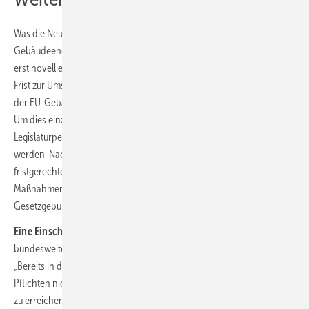
Weitere GEG-Novellen erforderlich
Was die Neufassung in jedem Fall bedeutet: Das
Gebäudeenergiegesetz wird in den nächsten Jahren auch in gerade
erst novellierten oder ergänzten Bereichen überarbeitet werden. Die
Frist zur Umsetzung beträgt nach dem Inkrafttreten der Neufassung
der EU-Gebäuderichtlinie bei den wesentlichen Punkten zwei Jahre.
Um dies einzuhalten, muss die Novellierung noch in der laufenden
Legislaturperiode erfolgen oder zumindest sehr weit vorangetrieben
werden. Nach einer Bundestagswahl im September 2025 wäre eine
fristgerechte Umsetzung mit ausreichender Diskussion der
Maßnahmen zur Umsetzung in der Öffentlichkeit und im
Gesetzgebungsverfahren kaum möglich.
Eine Einschätzung von Stefan Bolln
, Vorsitzender der
bundesweiten Interessenvertretung für Energieberatende GIH:
„Bereits in den Verhandlungen war erkennbar, dass die vereinbarten
Pflichten nicht ausreichen werden, um die Klimaneutralität bis 2050
zu erreichen. Zudem gibt es kaum Verbindlichkeit. Wie die letzten 20