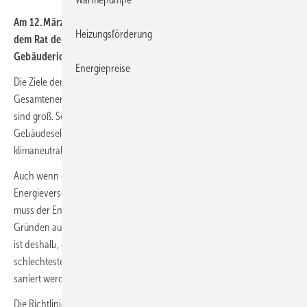
Am 12. März 2024 hat das Europäische Parlament die bereits mit
Heizungsförderung
dem Rat der EU vereinbarte Überarbeitung der EU-
Gebäuderichtlinie angenommen.
Energiepreise
Die Ziele der Überarbeitung der Richtlinie über die
Gesamtenergieeffizienz von Gebäuden (EPBD, EU-Gebäuderichtlinie)
sind groß. Schon bis 2030 sollen die Treibhausgasemissionen im
Gebäudesektor deutlich sinken, bis 2050 soll der Gebäudebereich
klimaneutral sein.
Auch wenn dies technisch allein durch eine Umstellung der
Energieversorgung auf klimaneutrale Energieträger möglich wäre,
muss der Energieverbrauch aus logistischen und finanziellen
Gründen auf dem Zielpfad kontinuierlich sinken. Ein wesentliches Ziel
ist deshalb, dass künftig mehr und vorrangig Gebäude mit den
schlechtesten Effizienzwerten (Worst Performing Building) energisch
saniert werden.
Die Richtlinie wurde mit 370 zu 199 Stimmen bei 46 Enthaltungen