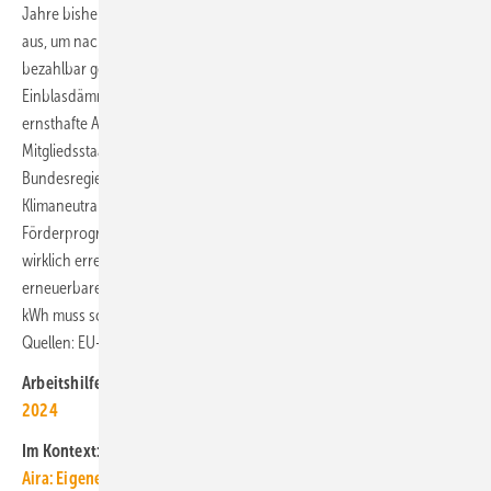
Jahre bisher gezeigt haben, reichen reine Förderprogramme nicht
aus, um nachhaltigen Klimaschutz zu betreiben. Es wäre gut und
bezahlbar gewesen, wirtschaftliche Modernisierungspflichten, z. B.
Einblasdämmungen, auch für Wohngebäude zu erlassen, um
ernsthafte Absichten zu signalisieren. Dies bleibt nun den einzelnen
Mitgliedsstaaten überlassen. Wir sind gespannt, ob die
Bundesregierung den Mut aufbringt, diesen Schritt der
Klimaneutralität zu gehen. Dafür werden ausreichend aufgesetzte
Förderprogramme unumgänglich, um die Klimaziele zum ersten Mal
wirklich erreichen zu können. Auch die Kosten für den Ausbau der
erneuerbaren Energien sind gegenzurechnen. Eine nicht verbrauchte
kWh muss schließlich gar nicht erst erzeugt werden.“ ■
Quellen: EU-Parlament, GIH / jv
Arbeitshilfe zum Gebäudeenergiegesetz:
Whitepaper zum GEG
2024
Im Kontext:
Aira: Eigene Wärmepumpe mit „15-Jahre-Komfort-Garantie“