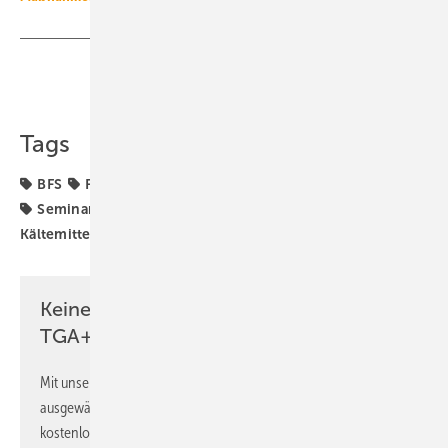
Teilen
Link kopieren
Tags
BFS
F-Gase-Verordnung
Kältemittel
Schulungen
Seminare
Webinare
Weiterbildung
natürliche
Kältemittel
Keine Zeit? Kein Problem mit dem
TGA+E Newsletter!
Mit unserem Newsletter erhalten Sie regelmäßig von uns
ausgewählte Informationen und Neuigkeiten, gebündelt und
kostenlos direkt ins Postfach.