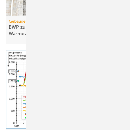
Gebäudemodernisierungsgesetz
BWP zum GModG-Ent­wurf: Rück­schritt für die
Wär­me­wen­de