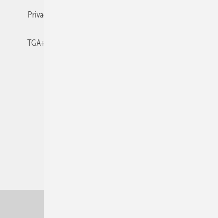
Privacy Manager
RSS-Feed
TGA+E abonnieren
TGA+E-WissensCheck
Veranstaltungen / Webinare
© 2026 TGA+E Fachplaner
Nach oben