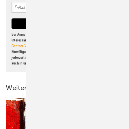
Bei Anmeldung zu diesem Newsletter bin ich damit einverstanden, über
interessante Verlags- und Online-Angebote
der Marken der Alfons W.
Gentner Verlag GmbH & Co. KG
informiert zu werden. Diese
Einwilligung kann ich jederzeit widerrufen und eine Abmeldung ist
jederzeit möglich. Informationen zum Umgang mit Daten finden Sie
auch in unserer
Datenschutzerklärung
.
Weitere Inhalte