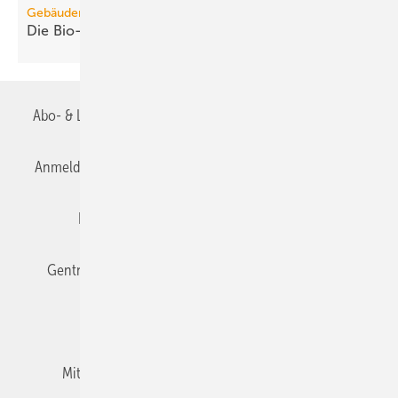
Gebäudemodernisierungsgesetz
Die Bio-Treppe im GModG ist ein
Scheinzwerg
Abo- & Leserservice
AGB
Alle Inhalte chronologisch
Anmelden
Anmeldung & Registrierung
Datenschutz
Editor's choice
E-Paper
Fachbeiträge
Gentner Verlag
Impressum
Karriere bei Gentner
Team
Mediaservice
Mitgliedschaften und Engagement
Newsletter