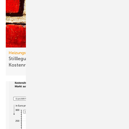
Heizungswende
Stilllegung von Gasnetzen: neue Gas-Heizung ein
Kostenrisiko