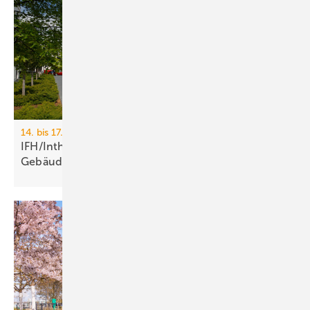
14. bis 17. April 2026, Messe Nürnberg
IFH/Intherm 2026: Sanitär-, Haus- und
Ge­bäu­de­tech­nik