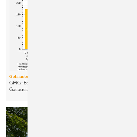
Gebäudemodernisierungsgesetz
GMG-Eckpunkte und Aufklärung besiegeln den
Gasausstieg