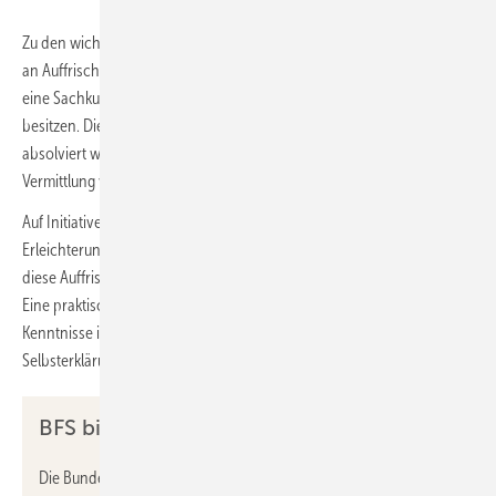
Zu den wichtigsten Änderungen gehört die verpflichtende Teilnahme
an Auffrischungsschulungen. Diese Regelung betrifft alle, die bereits
eine Sachkundebescheinigung nach der alten F-Gase-Verordnung
besitzen. Die Auffrischungsschulung muss bis spätestens März 2029
absolviert werden. Ein zentraler Bestandteil dieser Schulungen ist die
Vermittlung von Kenntnissen im Umgang mit natürlichen Kältemitteln.
Auf Initiative der Verbände der Kältebranche konnte eine wichtige
Erleichterung erreicht werden: Die ChemKlimaschutzV erlaubt es nun,
diese Auffrischungsschulungen als Online-Seminare durchzuführen.
Eine praktische Prüfung ist dabei nicht erforderlich, sofern die
Kenntnisse im Umgang mit natürlichen Kältemitteln durch eine
Selbsterklärung des Unternehmens bestätigt werden.
BFS bietet Unterstützung und Kurse an
Die Bundesfachschule Kälte-Klima-Technik (BFS) hat ihr