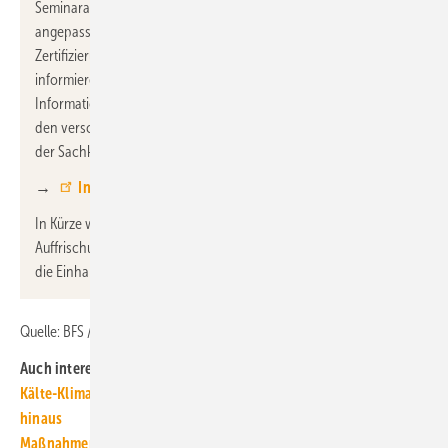
Seminarangebot und die Inhalte bereits an die neuen Vorgaben
angepasst. Angesichts der vielen Fragen rund um das Thema
Zertifizierung und der Notwendigkeit für Fachbetriebe, sich zu
informieren, hat die BFS auf ihrer Website alle relevanten
Informationen zusammengetragen. Dort finden sich Details zu
den verschiedenen Wegen und Voraussetzungen zur Erlangung
der Sachkundebescheinigungen.
→
Informationen zur Zertifizierung
In Kürze werden auch Termine für die neuen Online-
Auffrischungskurse zur Buchung bereitstehen, um den Betrieben
die Einhaltung der neuen Anforderungen zu erleichtern.
Quelle: BFS / fl
Auch interessant:
Kälte-Klima-Förderung: Branche for­dert Ver­län­ge­rung über 2026
hinaus
Maßnahmen gegen illegalen Kältemittelhandel gefordert