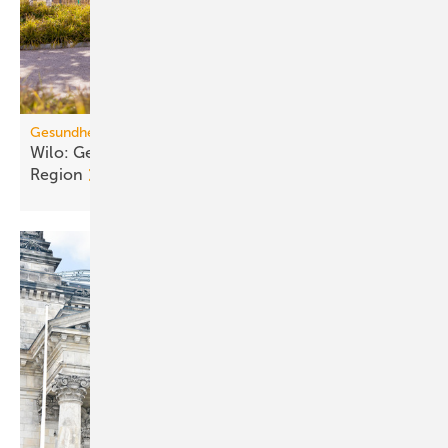
Gesundheitsvorsorge
Wilo: Ge­sund­heits­zen­trum für Be­leg­schaft und
Re­gi­on