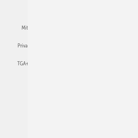
Team
Mediaservice
Mitgliedschaften und Engagement
Newsletter
Privacy Manager
RSS-Feed
TGA+E abonnieren
TGA+E-WissensCheck
Veranstaltungen / Webinare
© 2026 TGA+E Fachplaner