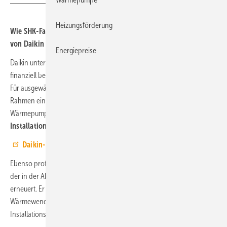
Heizungsförderung
Wie SHK-Fachbetriebe und Hausbesitzer mit einer Wärmepumpe
von Daikin Energiebonus erhalten.
Energiepreise
Daikin unterstützt das Fachhandwerk als auch die Endkunden
finanziell beim Heizungstausch mit dem Daikin Energiebonus 2024:
Für ausgewählte, zwischen dem 4. März und 30. November 2024 im
Rahmen einer Eigenheimsanierung in Betrieb genommenen
Wärmepumpe aus der Daikin Altherma-3-Serie
erhalten die
Installationsfachbetriebe eine gestaffelte Bonuszahlung
.
Daikin-Fachpartner registrieren sich hier für Energiebonus
Ebenso profitiert der Hauseigentümer, der seine alte Heizung mit einer
der in der Aktion gelisteten Daikin Altherma 3 Wärmepumpen
erneuert. Er bekommt
bis zu 1500 Euro Energiebonus
. Ziel ist es, die
Wärmewende im Heizungskeller zu stärken und den Einsatz der
Installationsbetriebe anzuerkennen.