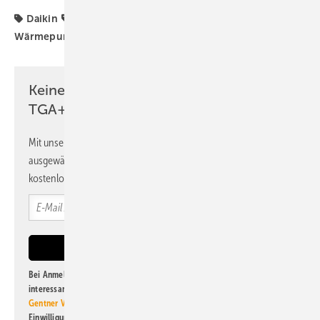
Daikin
Heizungsaustausch
Heizungswende
Wärmepumpe
Wärmewende
Keine Zeit? Kein Problem mit dem
TGA+E Newsletter!
Mit unserem Newsletter erhalten Sie regelmäßig von uns
ausgewählte Informationen und Neuigkeiten, gebündelt und
kostenlos direkt ins Postfach.
Bei Anmeldung zu diesem Newsletter bin ich damit einverstanden, über
interessante Verlags- und Online-Angebote
der Marken der Alfons W.
Gentner Verlag GmbH & Co. KG
informiert zu werden. Diese
Einwilligung kann ich jederzeit widerrufen und eine Abmeldung ist