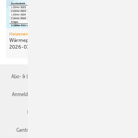
Heizenergiekosten
Wärmepumpen­strom-/Gas­preis-Baro­meter
2026-07
Abo- & Leserservice
AGB
Alle Inhalte chronologisch
Anmelden
Anmeldung & Registrierung
Datenschutz
Editor's choice
E-Paper
Fachbeiträge
Gentner Verlag
Impressum
Karriere bei Gentner