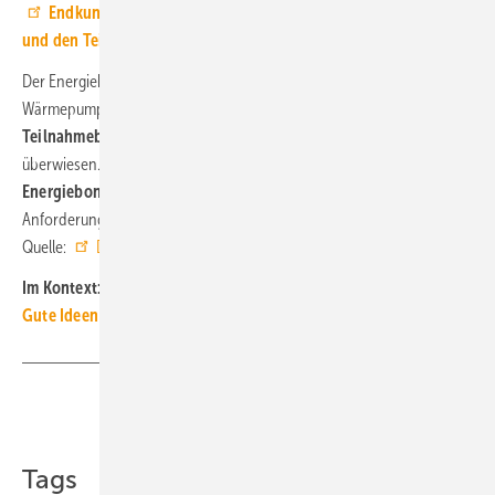
Endkunden: Informationen zum Daikin Energiebonus 2024
und den Teilnahmebedingen
Der Energiebonus wird von Daikin nach erfolgter Inbetriebnahme der
Wärmepumpe und nach Einhaltung der erforderlichen
Teilnahmebedingung
direkt auf das Konto des
Endkunden
überwiesen. Der ausführende
Installationsfachbetrieb
erhält eine
Energiebonus-Vergütung
ebenfalls direkt von Daikin, sofern alle
Anforderungen erfüllt wurden. ■
Quelle:
Daikin
/ ml
Im Kontext:
Gute Ideen für den Wärmepumpenhochlauf
Teilen
Link kopieren
Tags