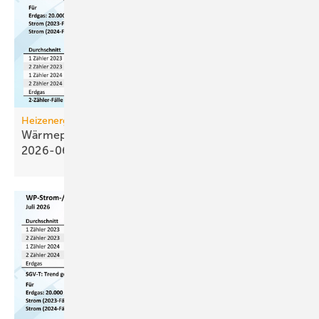
Heizenergiekosten
Wärmepumpen­strom-/Gas­preis-Baro­meter
2026-06