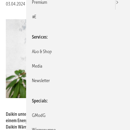
Premium
03.04.2024
|
Druckvorschau
+E
Services
Abo & Shop
Media
Newsletter
Specials
Daikin
Daikin unterstützt das Fachhandwerk und die Endkunden mit
GModG
einem Energiebonus beim Heizungstausch mit einer modernen
Daikin Wärmepumpe.
Wärmepumpe