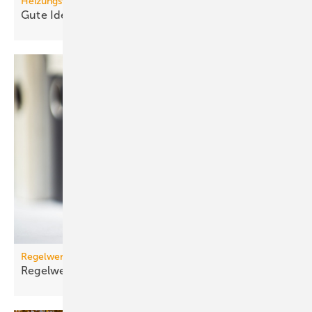
Heizungswende
Gute Ideen für den
Wärmepumpenhochlauf
Regelwerk
Regelwerk-Update für Dezember
2025