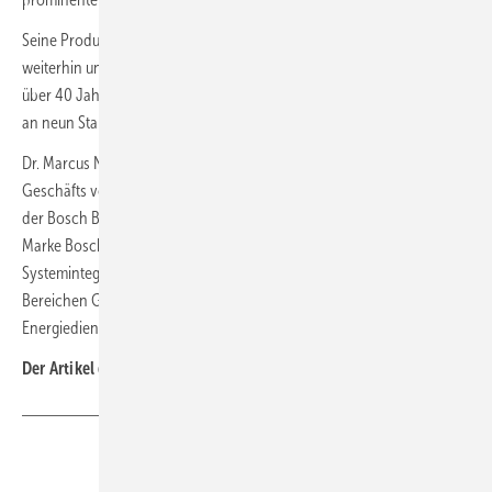
Seine Produkte wird der Spezialist für Gebäudeautomation auch
weiterhin unter der Produktmarke Digicontrol vertreiben. GFR verfügt
über 40 Jahre Erfahrung und beschäftigt aktuell rund 300 Mitarbeiter
an neun Standorten in Deutschland.
Dr. Marcus Nadenau, Leiter des europäischen Systemintegrator-
Geschäfts von
Bosch Building Technologies
: „Wir freuen uns, mit
der Bosch Building Automation GmbH nun gemeinsam unter der
Marke Bosch aufzutreten. Dies unterstreicht unsere Stärke, als
Systemintegrator unseren Kunden ganzheitliche Lösungen aus den
Bereichen Gebäudesicherheit, Gebäudeautomation und
Energiedienstleistungen aus einer Hand anzubieten.“ ■
Der Artikel gehört zur
TGA-Themenseite Akquisitionen
Teilen
Link kopieren