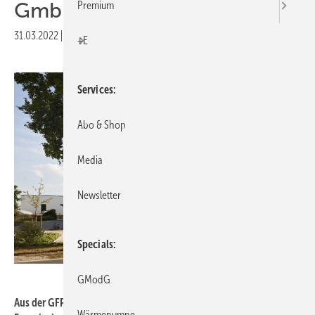
GmbH
Premium
31.03.2022
|
Druckvorschau
+E
Services
Abo & Shop
Media
Newsletter
Specials
Bosch Building Automation
GModG
Aus der GFR – Gesellschaft für Regelungstechnik und
Wärmepumpe