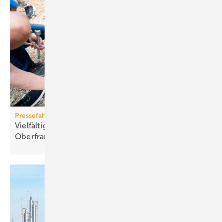
Pressefahrt des BWP
Vielfältiger Einsatz von Wärmepumpen in
Oberfranken