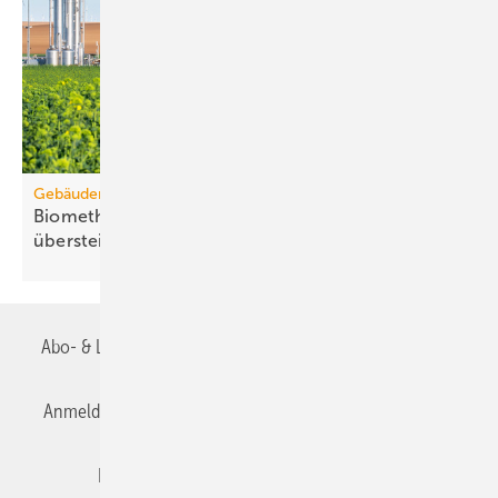
Gebäudemodernisierungsgesetz
Biomethanbedarf für Bio-Treppe könnte Ange­bot
über­steigen
Abo- & Leserservice
AGB
Alle Inhalte chronologisch
Anmelden
Anmeldung & Registrierung
Datenschutz
Editor's choice
E-Paper
Fachbeiträge