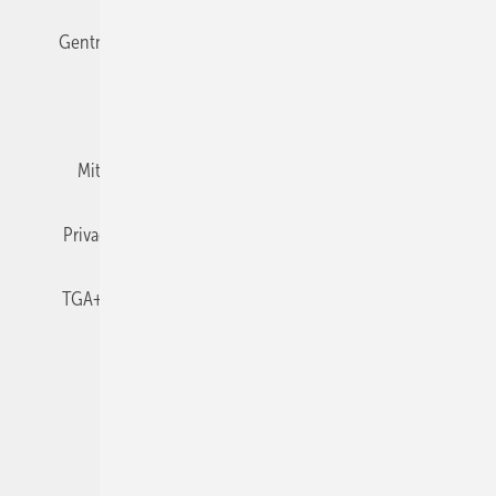
Gentner Verlag
Impressum
Karriere bei Gentner
Team
Mediaservice
Mitgliedschaften und Engagement
Newsletter
Privacy Manager
RSS-Feed
TGA+E abonnieren
TGA+E-WissensCheck
Veranstaltungen / Webinare
© 2026 TGA+E Fachplaner