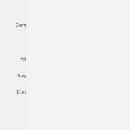
Editor's choice
E-Paper
Fachbeiträge
Gentner Verlag
Impressum
Karriere bei Gentner
Team
Mediaservice
Mitgliedschaften und Engagement
Newsletter
Privacy Manager
RSS-Feed
TGA+E abonnieren
TGA+E-WissensCheck
Veranstaltungen / Webinare
© 2026 TGA+E Fachplaner