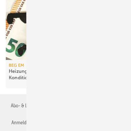
BEG EM
Heizungs­förderung mit de­gres­siven
Kondi­tionen
Abo- & Leserservice
AGB
Alle Inhalte chronologisch
Anmelden
Anmeldung & Registrierung
Datenschutz