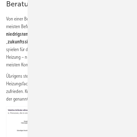
Beratung im Fokus
Von einer Beratung durch den Heizungsinstallateur erwarten die
meisten Befragten ebenfalls, dass ihnen die „
Lösung mit den
niedrigsten Betriebskosten
“ empfohlen wird (54 %), gefolgt von der
„
zukunftssichersten Lösung
“ (knapp 44 %). Nahezu keine Rolle
spielen für die meisten in der Beratung die Komfortfunktionen einer
Heizung – nur gut 4 % finden, dass der Installateur die „Lösung mit den
meisten Komfortfunktionen“ empfehlen sollte.
Übrigens stellt ein Großteil der befragten Eigenheimbesitzer seinem
Heizungsfachbetrieb ein gutes Zeugnis aus: 69 % sind mit diesem
zufrieden. Knapp 28 % finden sogar, dass sich der Betrieb in keinem
der genannten Punkte verbessern kann.