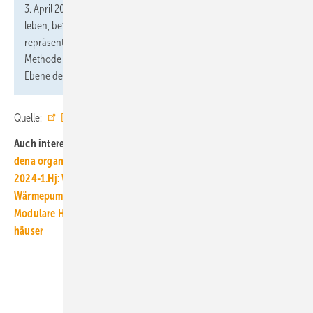
3. April 2024 online 2500 Personen, die in einem eigenen Haus
leben, befragt. Die Ergebnisse auf Ebene der Bundesländer sind
repräsentativ auf Basis einer modellbasierten, statistischen
Methode für kleine Datenräume. Der statistische Fehler auf
Ebene der Bundesländer liegt bei knapp über 3 Prozentpunkten.
Quelle:
Buderus
/ fl
Auch interessant:
dena organisiert Info-Ver­an­staltung „Woche der Wärme­pumpe“
2024-1.Hj: Wärme­pum­pe do­mi­niert mit 63,3 % Woh­nungs­neubau
Wärmepumpe-Photovoltaik-Kombi­nation: Lohnt sich das?
Modulare Heiz­zentrale mit Wärme­pumpen für Mehr­familien­
häuser
Teilen
Link kopieren