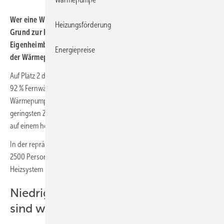
Wer eine Wärmepumpe sein Eigen nennt, hat in der Regel keinen
Heizungsförderung
Grund zur Klage: In einer repräsentativen Umfrage unter
Eigenheimbesitzern im Auftrag von Buderus waren mehr als 95
%
Energiepreise
der Wärmepumpen-Nutzer zufrieden mit ihrem Heizsystem.
Auf Platz 2 der Zufriedenheitsskala folgten mit jeweils knapp
92 % Fernwärmenutzer sowie Eigenheimbesitzer, die ein
Wärmepumpen-Hybridsystem in ihrem Zuhause haben. Den
geringsten Zufriedenheitswert – mit mehr als 70 % aber immer noch
auf einem hohen Niveau – gaben Elektroheizungsnutzer an.
In der repräsentativen Online-Umfrage wurden im März und April
2500 Personen, die in einem eigenen Haus leben, zu ihrem
Heizsystem befragt.
Niedrige Energiekosten im Betrieb
sind wichtig