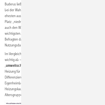
Buderus ließ ebenfalls erheben, welche Gründe für Eigenheimbesitzer
bei der Wahl eines neuen Heizsystems für ihr privates Zuhause am
ehesten ausschlaggebend wären. Mit knapp 65 % auf dem ersten
Platz: „niedrige Energiekosten im Betrieb“. Dieser Aspekt war zugleich
auch den Wärmepumpennutzern unter den Eigenheimbesitzern am
wichtigsten. Mit deutlichem Abstand (rund 49 %) nannten die
Befragten danach die „
Zukunftssicherheit des Heizsystems
(lange
Nutzungsdauer)“ und einen „
günstigen Anschaffungspreis
“ (44 %).
Im Vergleich zum Kostenaspekt schnitt der Umweltschutz weniger
wichtig ab – so hielten nur knapp 25 % der Befragten einen
„
umweltschonenden Betrieb
“ für ausschlaggebend beim Kauf einer
Heizung für ihr Zuhause. Teils noch niedriger fällt dieser Wert bei der
Differenzierung nach Altersgruppen aus: Für die jüngeren
Eigenheimbesitzer zwischen 18 und 29 Jahren ist Umweltschutz beim
Heizungskauf weniger ausschlaggebend (10 %). Bei den restlichen
Altersgruppen liegt der Wert zwischen 23,5 und 28,5 %.