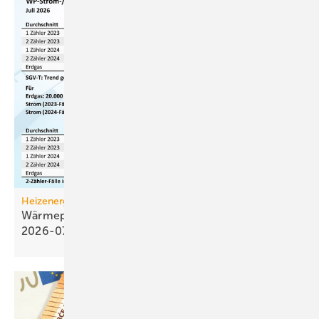
Heizenergiekosten
Wärmepumpen­strom-/Gas­preis-Baro­meter
2026-07