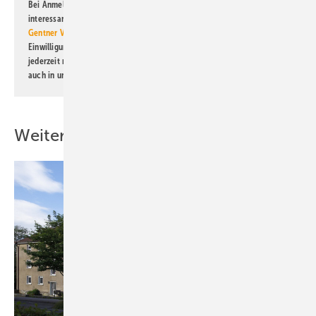
Bei Anmeldung zu diesem Newsletter bin ich damit einverstanden, über
interessante Verlags- und Online-Angebote
der Marken der Alfons W.
Gentner Verlag GmbH & Co. KG
informiert zu werden. Diese
Einwilligung kann ich jederzeit widerrufen und eine Abmeldung ist
jederzeit möglich. Informationen zum Umgang mit Daten finden Sie
auch in unserer
Datenschutzerklärung
.
Weitere Inhalte