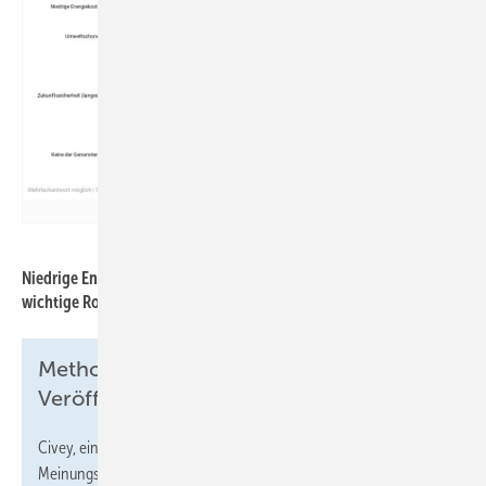
Buderus
Niedrige Energiekosten spielen für viele Eigenheimbesitzer eine
wichtige Rolle bei der Wahl eines neuen Heizsystems.
Methodische Hinweise für
Veröffentlichungen
Civey, ein Unternehmen für digitale Markt- und
Meinungsforschung, hat für Buderus vom 22. März bis