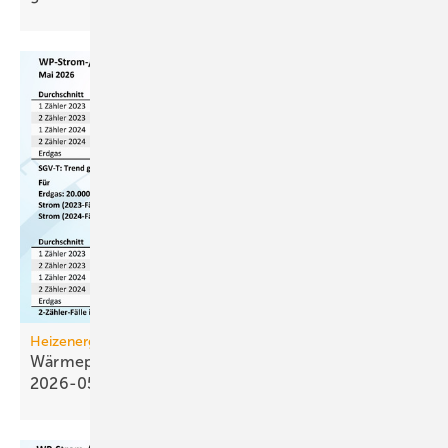
Heizenergiekosten
Wärmepumpen­strom-/Gas­preis-Baro­meter
2026-05