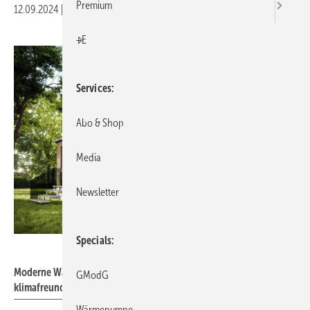
Premium
12.09.2024
|
Druckvorschau
+E
Services
Abo & Shop
Media
Newsletter
Specials
Buderus
Moderne Wärmepumpen überzeugen durch ihren
GModG
klimafreundlichen und effizienten Betrieb.
Wärmepumpe