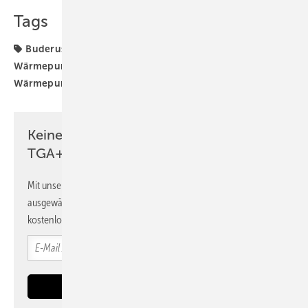
Tags
Buderus
Heizungssystem
Umfragen
Wärmepumpe
Wärmepumpen-Rollout
Wärmepumpenhochlauf
Keine Zeit? Kein Problem mit dem
TGA+E Newsletter!
Mit unserem Newsletter erhalten Sie regelmäßig von uns
ausgewählte Informationen und Neuigkeiten, gebündelt und
kostenlos direkt ins Postfach.