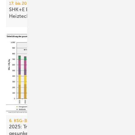
17. bis 20. März 2026, Messe Essen
SHK+E Essen 2026: Sanitär-, Wasser-, Luft- und
Heiztechnik
6. KSG-Bilanz
2025: Treibhausgasemissionen sind nur um 0,1 %
gesunken