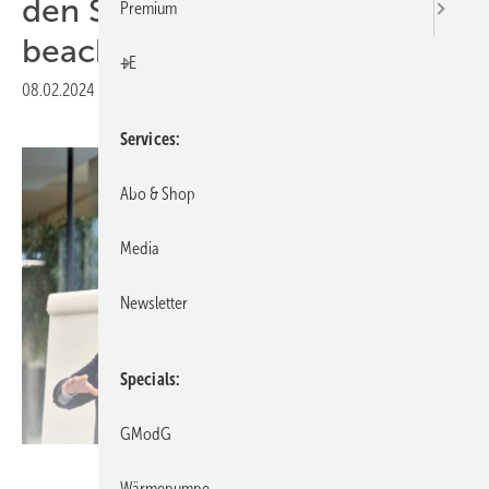
den Strombedarf stärker
Premium
beachten“
+E
08.02.2024
|
Veröffentlicht in
Ausgabe 02-2024
Services
Abo & Shop
Media
Newsletter
Specials
GModG
Hager Vertriebsgesellschaft
Wärmepumpe