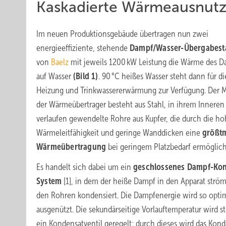
Kaskadierte Wärmeausnut
Im neuen Produktionsgebäude übertragen nun zwei
energieeffiziente, stehende
Dampf/Wasser-Übergabest
von
Baelz
mit jeweils 1200 kW Leistung die Wärme des 
auf Wasser
(Bild 1)
. 90 °C heißes Wasser steht dann für di
Heizung und Trinkwassererwärmung zur Verfügung. Der 
der Wärmeübertrager besteht aus Stahl, in ihrem Inneren
verlaufen gewendelte Rohre aus Kupfer, die durch die h
Wärmeleitfähigkeit und geringe Wanddicken eine
größt
Wärmeübertragung
bei geringem Platzbedarf ermöglic
Es handelt sich dabei um ein
geschlossenes Dampf-Kon
System
[1], in dem der heiße Dampf in den Apparat ström
den Rohren kondensiert. Die Dampfenergie wird so opti
ausgenützt. Die sekundärseitige Vorlauftemperatur wird st
ein Kondensatventil geregelt; durch dieses wird das Ko