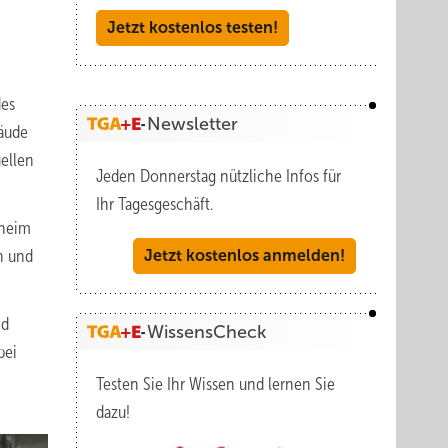
Jetzt kostenlos testen!
des
Newsletter
bäude
ellen
Jeden Donnerstag nützliche Infos für
Ihr Tagesgeschäft.
uheim
n und
Jetzt kostenlos anmelden!
nd
WissensCheck
bei
Testen Sie Ihr Wissen und lernen Sie
dazu!