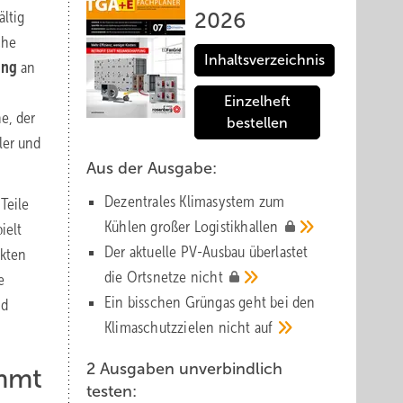
ältig
2026
che
Inhaltsverzeichnis
ung
an
Einzelheft
e, der
bestellen
ler und
Aus der Ausgabe:
Dezentrales Klimasystem zum
Teile
Kühlen großer
Logistik­hallen
ielt
Der aktuelle PV-Ausbau über­lastet
akten
die Orts­netze
nicht
e
Ein bisschen Grüngas geht bei den
nd
Klima­schutz­zielen nicht
auf
2 Ausgaben unverbindlich
mmt
testen: