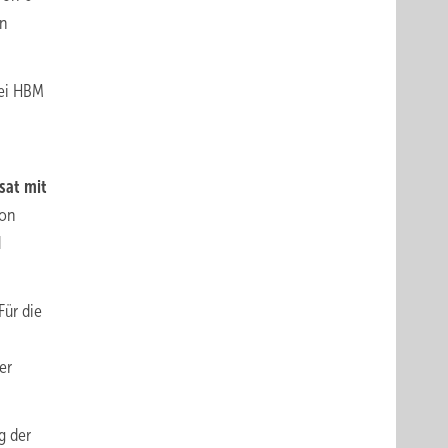
en
bei HBM
at mit
von
d
Für die
er
g der