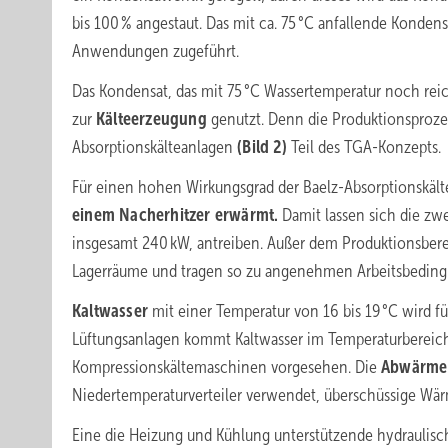
bis 100 % angestaut. Das mit ca. 75 °C anfallende Konde
Anwendungen zugeführt.
Das Kondensat, das mit 75 °C Wassertemperatur noch reic
zur
Kälteerzeugung
genutzt. Denn die Produktionsproz
Absorptionskälteanlagen
(Bild 2)
Teil des TGA-Konzepts.
Für einen hohen Wirkungsgrad
der Baelz-Absorptionskäl
einem Nacherhitzer erwärmt.
Damit lassen sich die zw
insgesamt 240 kW, antreiben. Außer dem Produktionsbere
Lagerräume und tragen so zu angenehmen Arbeitsbedin
Kaltwasser
mit einer Temperatur von 16 bis 19 °C wird 
Lüftungsanlagen kommt Kaltwasser im Temperaturbereich 8
Kompressionskältemaschinen vorgesehen. Die
Abwärm
Niedertemperaturverteiler verwendet, überschüssige Wärm
Eine die Heizung und Kühlung unter­stützende hydraulis