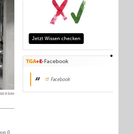
Jetzt Wissen checken
Facebook
Facebook
Bälz & Sohn
von 0