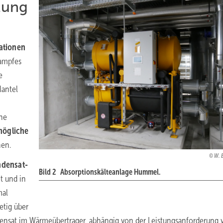
zung
ationen
Dampfes
e
Mantel
ohe
mögliche
hen.
W. 
densat-
Bild 2 Absorptionskälteanlage Hummel.
t und in
mal
etig über
ndensat im Wärmeübertrager, abhängig von der Leistungsanforderung 