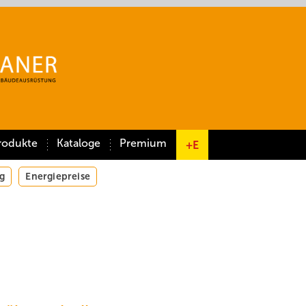
rodukte
Kataloge
Premium
+E
g
Energiepreise