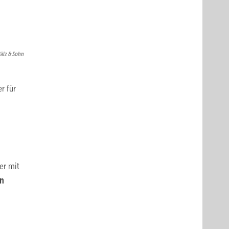
Bälz & Sohn
r für
er mit
en