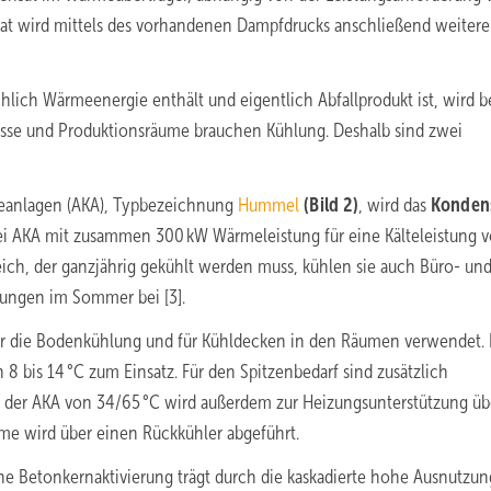
nsat wird mittels des vorhandenen Dampfdrucks anschließend weiter
hlich Wärmeenergie enthält und eigentlich Abfallprodukt ist, wird 
esse und Produktionsräume brauchen Kühlung. Deshalb sind zwei
teanlagen (AKA), Typbezeichnung
Hummel
(Bild 2)
, wird das
Kondens
ei AKA mit zusammen 300 kW Wärmeleistung für eine Kälteleistung 
ich, der ganzjährig gekühlt werden muss, kühlen sie auch Büro- un
gungen
im Sommer bei [3].
für die Bodenkühlung und für Kühldecken in den Räumen verwendet. 
 bis 14 °C zum Einsatz. Für den Spitzenbedarf sind zusätzlich
e
der AKA von 34/65 °C wird außerdem zur Heizungsunterstützung üb
e wird über ­einen Rückkühler abgeführt.
che Betonkernaktivierung
trägt durch die kaskadierte hohe Ausnutzun