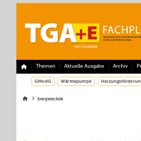
Springe
Springe
Springe
auf
auf
auf
Hauptinhalt
Hauptmenü
SiteSearch
Themen
Aktuelle Ausgabe
Archiv
P
GModG
Wärmepumpe
Heizungsförderun
Energietechnik