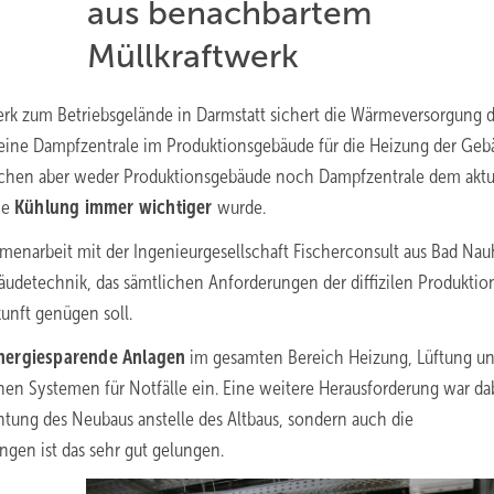
aus benachbartem
Müllkraftwerk
rk zum Betriebsgelände in Darmstatt sichert die Wärmeversorgung 
r eine Dampfzentrale im Produktionsgebäude für die Heizung der Ge
achen aber weder Produktionsgebäude noch Dampfzentrale dem aktu
ie
Kühlung immer wichtiger
wurde.
menarbeit mit der Ingenieurgesellschaft Fischerconsult aus Bad Na
udetechnik, das sämtlichen Anforderungen der diffizilen Produktio
unft genügen soll.
nergiesparende Anlagen
im gesamten Bereich Heizung, Lüftung u
en Systemen für Notfälle ein. Eine weitere Herausforderung war da
chtung des Neubaus anstelle des Altbaus, sondern auch die
gen ist das sehr gut gelungen.