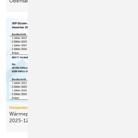
Oberflächenwässer als
Wärmequelle
Heizenergiekosten
Wärmepumpen­strom-/Gas­preis-Baro­meter
2025-12