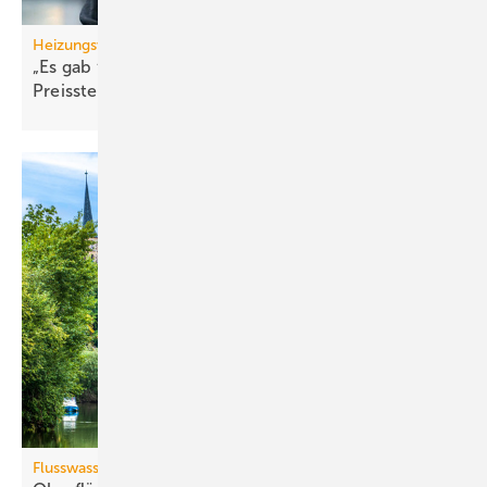
Heizungswende
„Es gab flächen­deckend starke
Preis­steigerungen“
Flusswasserthermie