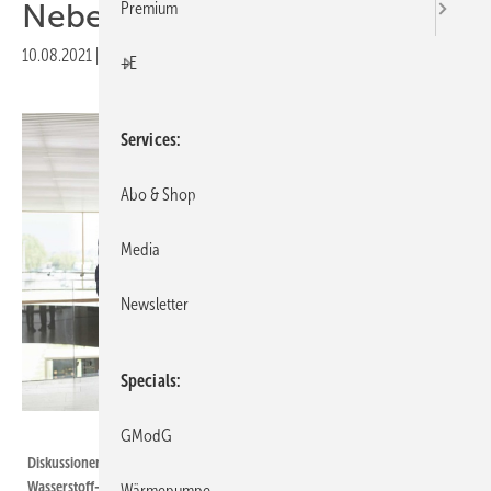
Nebelkerzen!“
Premium
10.08.2021
|
Druckvorschau
+E
Services
Abo & Shop
Media
Newsletter
Specials
Stiebel Eltron
GModG
Diskussionen um sogenannte Übergangstechnologien bis hin zu Grünen-
Wasserstoff-Phantasien, sind Ablenkungsmanöver und müssen beendet
Wärmepumpe