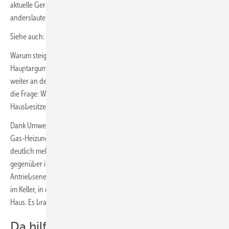
aktuelle Geräte noch akzeptable Effizienzwerte – entgegen aller
anderslautenden Vorurteile.
Siehe auch:
Wärmepumpen sind reif für den Gebäudebestand
Warum steigen nicht noch mehr Menschen auf das E-Auto um?
Hauptargument: Weil die Reichweite begrenzt ist, hier muss noch
weiter an der Technologie gefeilt werden. Dann stellt sich natürlich
die Frage: Warum entscheidet sich nicht wenigstens jeder
Hausbesitzer für eine Wärmepumpe als Heizsystem?
Dank Umweltenergienutzung ist die Wärmepumpe Öl-Heizungen oder
Gas-Heizungen in Sachen Effizienz um ein Vielfaches überlegen, auch
deutlich mehr, als es das E-Auto seinem Verbrenner-Pendant
gegenüber ist. Und die Versorgung der Wärmepumpe mit
Antriebsenergie ist jederzeit gegeben. Dafür braucht es keinen Tank
im Keller, in der Erde oder gar oberirdisch im Garten oder vor dem
Haus. Es braucht auch keine Gasleitung. Und keinen Schornstein.
Da hilft auch die Grüner-