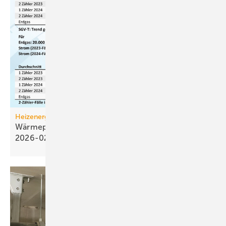
Heizenergiekosten
Wärmepumpen­strom-/Gas­preis-Baro­meter
2026-02