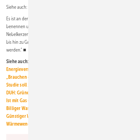
Siehe auch:
Wärmepumpen sind No-regret-Maßnahme
Es ist an der Zeit, dass die Politik und die Branche diese Fakten klar
benennen und offensiv darüber informieren. Ablenkungsmanöver mit
Nebelkerzen-Diskussionen um sogenannte Übergangstechnologien
bis hin zu Grünen-Wasserstoff-Phantasien müssen endlich beendet
werden.“ ■
Siehe auch:
Energieversorgung mit 100 % Erneuerbaren ist möglich
„Brauchen einen Plan zum Erdgas-Ausstieg“
Studie soll zeigen: Wärmesektor benötigt Wasserstoff
DUH: Grüner Wasserstoff zu wertvoll zum Verheizen
Ist mit Gas die Wärmewende am günstigsten?
Billiger Wasserstoff zum Heizen ist unrealistisch
Günstiger Wasserstoff nur mit Heizungswärmepumpen
Wärmewende und Klimaneutralität: Was sich ändern muss