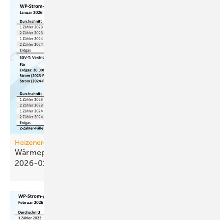
Heizenergiekosten
Wärmepumpen­strom-/Gas­preis-Baro­meter
2026-01