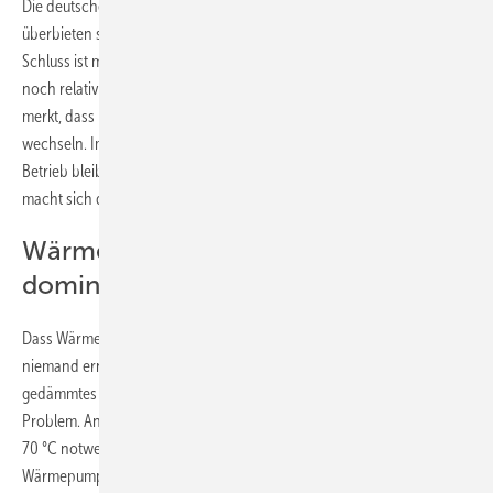
Die deutschen Automobilhersteller haben das verstanden und
überbieten sich mit Informationen, dass 2030, 2032 oder 2035
Schluss ist mit dem Verkauf neuer Verbrennerautos. Dabei sind Autos
noch relativ einfach zu ersetzen: Wenn man nach drei bis fünf Jahren
merkt, dass man auf das falsche Pferd gesetzt hat, kann man leicht
wechseln. Im Gegensatz zu Heizungen, die im Schnitt 15 Jahre in
Betrieb bleiben. Wer sich heute für eine neue Gasheizung entscheidet,
macht sich damit bis 2036 von fossilem Gas abhängig.
Wärmepumpen werden zum
dominierenden Heizsystem
Dass Wärmepumpen zum dominierenden Heizsystem werden, kann
niemand ernsthaft in Frage stellen. Warum auch: Kein perfekt
gedämmtes Gebäude? Kein Problem. Keine Fußbodenheizung? Kein
Problem. An kalten Tagen Vorlauftemperaturen von bis zu 60 oder gar
70 °C notwendig? Kein Problem. Und nein, auch für Luft/Wasser-
Wärmepumpen ist all das kein Problem. Und ja, auch dann erreichen