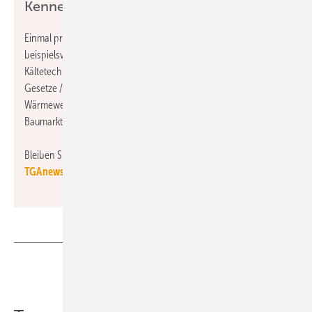
Kennen Sie schon den TGAnewsletter?
Einmal pro Woche erscheint er mit wechselnden Rubriken,
beispielsweise Raumlufttechnik, Heizungstechnik, Klimatechnik,
Kältetechnik, Sanitärtechnik, Trinkwasserhygiene, Regelwerk /
Gesetze / Verordnungen, Studien, Arbeitshilfen, Energie- und
Wärmewende, Förderprogramme, Energieträger, Planungsbüro,
Baumarkt, Klimapaket…
Bleiben Sie mit Ihrer
kostenlosen Anmeldung zum
TGAnewsletter
auf dem Laufenden!
Teilen
Link kopieren