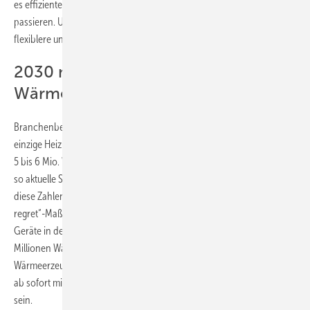
es effizientere, direkte elektrische Möglichkeiten gibt? Das wird nicht
passieren. Und das muss es auch nicht, weil es eine günstigere,
flexiblere und komfortablere Alternative gibt: die Wärmepumpe.
2030 müssen 5 bis 6 Mio.
Wärmepumpen im Markt sein
Branchenbeteiligte und Politiker wissen, dass die Wärmepumpe die
einzige Heizung ist, die sich auf Dauer durchsetzen wird. 2030 müssen
5 bis 6 Mio. Wärmepumpen im Markt sein, 2040 dann 15 bis 17 Mio.,
so aktuelle Studien. Das Bundeswirtschaftsministerium bezeichnet
diese Zahlen zum Wärmepumpenwachstum in seinen Studien als „No
regret“-Maßnahme für den Wärmemarkt. Bei aktuell 1,2 Millionen
Geräte in deutschen Haushalten fehlen demnach mindestens 3,8
Millionen Wärmepumpen bis 2030. Und bei rund 800.000
Wärmeerzeugern, die jährlich insgesamt installiert werden, muss also
ab sofort mindestens jede zweite neue Heizung eine Wärmepumpe
sein.