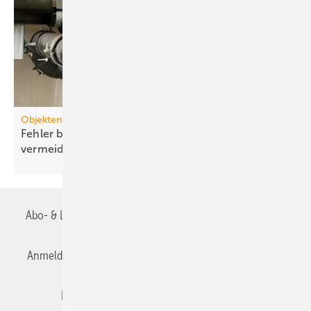
Objektentwässerung
Fehler bei der Planung von Hebeanlagen
vermeiden
Abo- & Leserservice
AGB
Alle Inhalte chronologisch
Anmelden
Anmeldung & Registrierung
Datenschutz
Editor's choice
E-Paper
Fachbeiträge