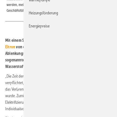
werden, meinen Dr. Kai Schiefelbein und Dr. Nicholas Matten,
Geschäftsführung Stiebel Eltron.
Heizungsförderung
Energiepreise
Mit einem Standpunkt fordert das Unternehmen
Stiebel
Eltron
von der Branche und der Politik für den Wärmemarkt
Ablenkungsmanöver mit Nebelkerzen-Diskussionen um
sogenannte Übergangstechnologien bis hin zu Grünen-
Wasserstoff-Phantasien zu beenden:
„Die Zeit der fossilen Verbrenner läuft ab. Deutschland hat sich
verpflichtet, 2045 klimaneutral zu sein – das funktioniert nur, wenn
das Verbrennen von Öl und Gas dann weitestgehend eingestellt
wurde. Zumindest gilt das für die Bereiche, in denen eine
Elektrifizierung bereits heute problemlos möglich ist:
Individualverkehr und häuslicher Wärmemarkt.