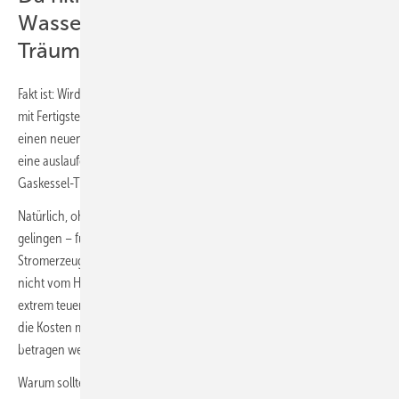
Wasserstoff-im-Gaskessel-
Träumerei nichts
Fakt ist: Wird heute ein neues Haus mit einer Gas-Heizung erstellt, ist es
mit Fertigstellung schon veraltet. Wer sich in Bestandsgebäude für
einen neuen fossilen Verbrenner entscheidet, entscheidet sich für
eine auslaufende Technik. Da hilft auch die Grüner-Wasserstoff-im-
Gaskessel-Träumerei nichts.
Natürlich, ohne grünen Wasserstoff kann die Energiewende nicht
gelingen – für Industrie, Schiffs- und Flugverkehr und die dezentrale
Stromerzeugung in effizienten Kraftwerken. Wasserstoff fällt nur leider
nicht vom Himmel. Die extrem aufwendige Erzeugung macht ihn auch
extrem teuer – selbst vorsichtige Schätzungen gehen davon aus, dass
die Kosten mindestens das Dreifache des heutigen Gaspreises
betragen werden.
Warum sollte Wasserstoff dann ineffizient dort verbrannt werden, wo