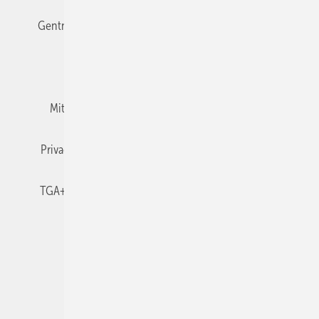
Gentner Verlag
Impressum
Karriere bei Gentner
Team
Mediaservice
Mitgliedschaften und Engagement
Newsletter
Privacy Manager
RSS-Feed
TGA+E abonnieren
TGA+E-WissensCheck
Veranstaltungen / Webinare
© 2026 TGA+E Fachplaner