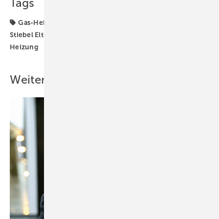
Tags
Gas-Heizung
Heizungstechnik
Standpunkt
Stiebel Eltron
Wasserstoff
Wärmepumpe
Öl-
Heizung
Weitere Inhalte