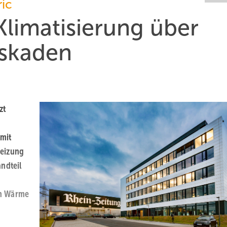
ric
Klimatisierung über
skaden
zt
 mit
heizung
ndteil
on Wärme