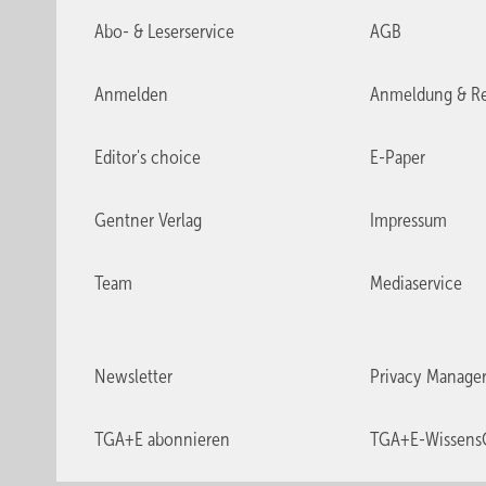
zum Einsatz.
Abo- & Leserservice
AGB
Die Anlage ist aufgeteilt in zwei Kaskaden. Jede Kaskade
Anmelden
Anmeldung & Re
Hydromodulen als Inneneinheiten, in denen die Wärmeene
übertragen wird. Beide Kaskaden versorgen je nach Temp
Editor's choice
E-Paper
Pufferspeicher für Kälte.
Gentner Verlag
Impressum
Team
Mediaservice
Newsletter
Privacy Manage
TGA+E abonnieren
TGA+E-Wissens