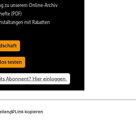
ng zu unserem Online-Archiv
gsten in Deutschland. Hochqualifizierte Mitarbeiter, modernste
hefte (PDF)
gsbewusstsein sorgen für höchste Qualität, Sorgfalt und Termintre
nstaltungen mit Rabatten
dschaft
los testen
eilen
Link kopieren