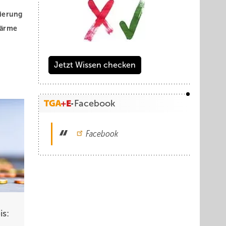
ierung
ärme
Jetzt Wissen checken
Facebook
Electric
Facebook
amte
u des
s: