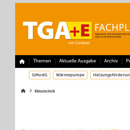
Springe
Springe
Springe
auf
auf
auf
Hauptinhalt
Hauptmenü
SiteSearch
Themen
Aktuelle Ausgabe
Archiv
P
GModG
Wärmepumpe
Heizungsförderun
Klimatechnik