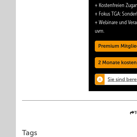
+ Kostenfreien Zuga
Das Druckhaus ist eines der modernsten und leistungsfähi
+ Fokus TGA: Sonder
Produktionstechniken und ein ökologisches Verantwortun
+ Webinare und Vera
der Realisierung der unterschiedlichen Druckerzeugnisse.
uvm.
Premium Mitglie
2 Monate kosten
T
Tags