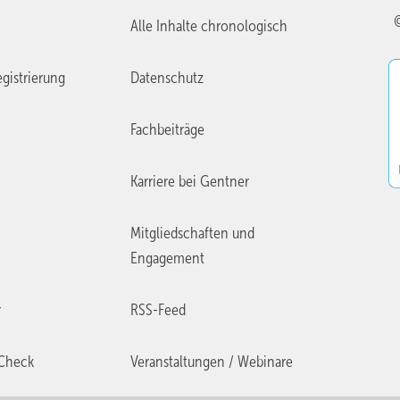
Alle Inhalte chronologisch
 besteht aus vier Außengeräten á 23 kW und vier dazugehörigen
gistrierung
Datenschutz
rgie vom Kältemittel auf das Wasser des Heiz- und Kühlkreislaufs
eraturanforderung entweder einen Pufferspeicher für Wärme oder e
Fachbeiträge
Karriere bei Gentner
Mitgliedschaften und
Engagement
r
RSS-Feed
Check
Veranstaltungen / Webinare