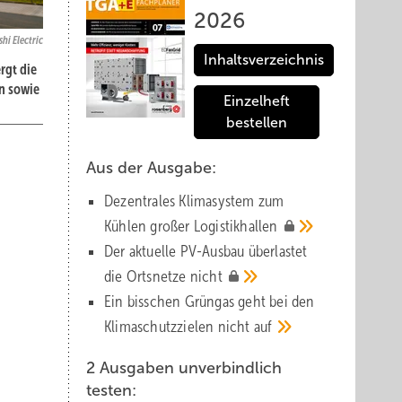
2026
hi Electric
Inhaltsverzeichnis
rgt die
n sowie
Einzelheft
bestellen
Aus der Ausgabe:
Dezentrales Klimasystem zum
Kühlen großer
Logistik­hallen
ise den
Der aktuelle PV-Ausbau über­lastet
die Orts­netze
nicht
Ein bisschen Grüngas geht bei den
er ist
Klima­schutz­zielen nicht
auf
ugust-
2 Ausgaben unverbindlich
testen: