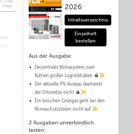
rs / Getty
2026
Images
Inhaltsverzeichnis
Einzelheft
 eine
bestellen
 mit
Aus der Ausgabe:
n
Dezentrales Klimasystem zum
Kühlen großer
Logistik­hallen
Der aktuelle PV-Ausbau über­lastet
die Orts­netze
nicht
Ein bisschen Grüngas geht bei den
 mit
Klima­schutz­zielen nicht
auf
us
2 Ausgaben unverbindlich
testen: