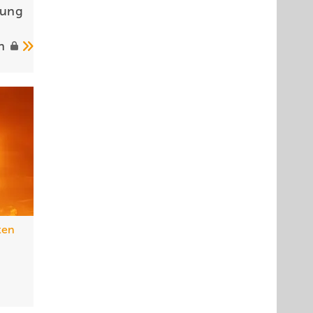
rung
en
der
ten
tliches
hierbei