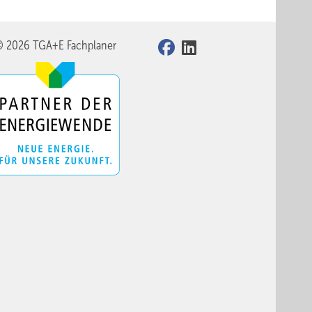
gen für
© 2026 TGA+E Fachplaner
rtung
ung und
OAI),
ich
hn das