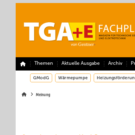
Springe
Springe
Springe
auf
auf
auf
Hauptinhalt
Hauptmenü
SiteSearch
Themen
Aktuelle Ausgabe
Archiv
P
GModG
Wärmepumpe
Heizungsförderun
Meinung