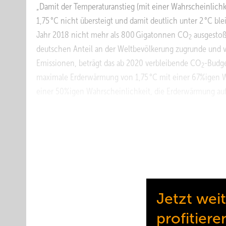
„Damit der Temperaturanstieg (mit einer Wahrscheinlichk
1,75 °C nicht übersteigt und damit deutlich unter 2 °C bl
Jahr 2018 nicht mehr als 800 Gigatonnen CO
ausgestoß
2
deutschen Anteil an der Weltbevölkerung zugrunde und ve
Emissionen, beträgt das ab 2020 verbleibende CO
-Budge
2
maximale Erderwärmung von 1,75 °C mit einer 67%igen Wa
einer 50%igen Wahrscheinlichkeit, die Erderwärmung auf
Zur Einordnung: Der CO
-Ausstoß Deutschlands liegt de
2
CO
/a.
2
Wärmeerzeugung primär auf Wär
Im Gebäudebereich ist ein Weg zur Einhaltung des Emis
Photovoltaik-Anlagen und die Umstellung der Wärmee
Jetzt wei
weiterer ­regenerativer Strom, vorrangig aus Windkraft be
profitiere