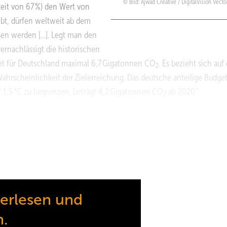
Bild: Ajwad Creative / DigitalVision Vecto
eit von 67 %) den Wert von
eibt, dürfen weltweit ab dem
en werden […]. Legt man den
rnachlässigt die historischen
t für Deutschland maximal 6,7 Gigatonnen CO
. Es bezieht sich auf
2
hrscheinlichkeit der Zielerreichung. Das deutsche anteilige Budget
 1,5 °C zu begrenzen, beträgt 4,2 Gigatonnen CO
ab 2020.“
2
rzeit je nach Berechnungsmethodik zwischen 0,8 und 0,9 Gigatonne
mepumpen umstellen
sionsbudgets der beschleunigte Ausbau erneuerbarer Stromerzeugung
rzeugung primär auf Wärmepumpen
(1)
. Zudem wird auch darüber hina
terlesen und
nötigt.
n.