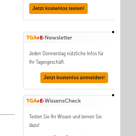
“ für
Jetzt kostenlos testen!
Hier
Newsletter
Jeden Donnerstag nützliche Infos für
Ihr Tagesgeschäft.
erbarer
Jetzt kostenlos anmelden!
nn.
WissensCheck
Testen Sie Ihr Wissen und lernen Sie
dazu!