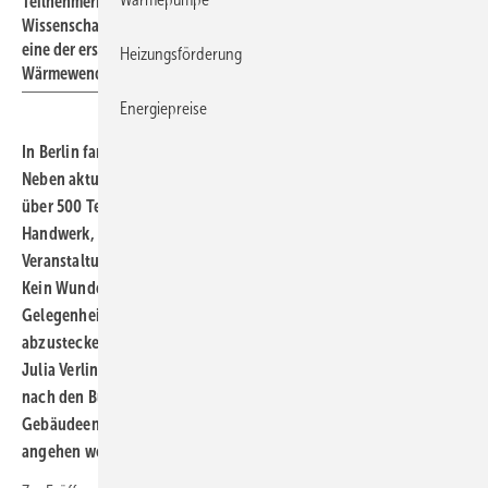
Teilnehmerinnen und Teilnehmer aus Industrie, Handwerk,
Wissenschaft und Politik ein voller Erfolg. Für die Parteien war es
eine der ersten Gelegenheiten, ihren Kurs in Bezug auf die
Heizungsförderung
Wärmewende abzustecken.
Energiepreise
In Berlin fand letzte Woche das 22. Forum Wärmepumpe statt.
Neben aktuellen Trends und technischen Entwicklungen konnten
über 500 Teilnehmerinnen und Teilnehmer aus Industrie,
Handwerk, Wissenschaft und Politik beobachten, wie die
Veranstaltung nebenbei zur Wahlkampfveranstaltung wurde.
Kein Wunder, war es doch für die Parteien eine der ersten
Gelegenheiten, ihren Kurs in Bezug auf die Wärmewende
abzustecken. Jens Spahn (CDU), Helmut Kleebank (SPD) und Dr.
Julia Verlinden (B‘90/Die Grünen) äußerten sich dazu, wie sie
nach den Bundestagswahlen am 23. Februar
Gebäudeenergiegesetz, Heizungsförderung und Energiepreise
angehen wollen.