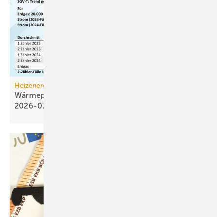
Heizenergiekosten
Wärmepumpen­strom-/Gas­preis-Baro­meter
2026-07