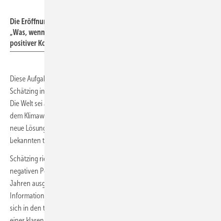
Tim Geßler
Die Eröffnungs-Keynote von Frank Schätzing unter dem Motto
„Was, wenn wir einfach die Welt retten?“ war ein Lehrstück in
positiver Kommunikation.
Diese Aufgabe durchzuhalten, dazu ermunterte Bestsellerautor Frank
Schätzing in seiner Keynote „Was, wenn wir einfach die Welt retten?“.
Die Welt sei auf der Suche nach neuen Helden, die ihren Sorgen vor
dem Klimawandel begegnen. Dabei liege das Problem nicht darin,
neue Lösungen zu finden, sondern in der Umsetzung der längst
bekannten technologischen Ansätze.
Schätzing rief die Wärmepumpenbranche dazu auf, der teils bewusst
negativen Politisierung, welcher die Wärmepumpe in den letzten
Jahren ausgesetzt war, mit verstärktem Engagement in der
Informationsarbeit zu begegnen. Vor allem aber sei die Bereitschaft,
sich in den täglichen Kampf gegen den Klimawandel zu werfen, von
einer klaren Richtungsvorgabe aus der Politik abhängig.