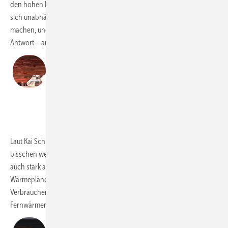
den hohen Kosten fossiler Energieträger zu schützen. Es sei wichtig,
sich unabhängig von den Fossilen und von hohen Preisen zu
machen, und dafür sei das aktuelle GEG eine gute und notwendige
Antwort – auch mit Blick auf die geopolitische Situation.
„Jeder sollte wissen: Die fossilen
Energieträger werden teuer.“
Julia Verlinden, Stellv. Fraktionsvorsitzende Die Grünen
Tim Geßler
Laut Kai Schiefelbein tat der wilde Ritt der Branche mehr als nur ein
bisschen weh. Wichtig sei daher Kontinuität. Daher komme es nun
auch stark auf die Kommunen an, im Rahmen der Erstellung der
Wärmepläne bereits jetzt solche Gebiete auszuweisen, in denen
Verbraucher absehbar nicht mit dem Anschluss an ein
Fernwärmenetz rechnen können.