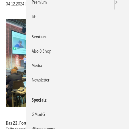
Premium
04.12.2024
|
Druckvorschau
+E
Services
Abo & Shop
Media
Newsletter
Specials
Tim Geßler
GModG
Das 22. Forum Wärmepumpe in Berlin war mit über 500
Wärmepumpe