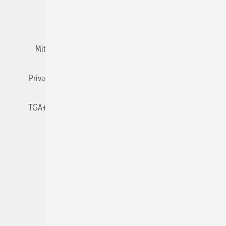
Team
Mediaservice
Mitgliedschaften und Engagement
Newsletter
Privacy Manager
RSS-Feed
TGA+E abonnieren
TGA+E-WissensCheck
Veranstaltungen / Webinare
© 2026 TGA+E Fachplaner