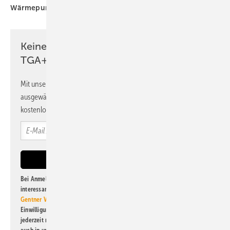
Wärmepumpenhochlauf
Wärmewende
Keine Zeit? Kein Problem mit dem
TGA+E Newsletter!
Mit unserem Newsletter erhalten Sie regelmäßig von uns
ausgewählte Informationen und Neuigkeiten, gebündelt und
kostenlos direkt ins Postfach.
Bei Anmeldung zu diesem Newsletter bin ich damit einverstanden, über
interessante Verlags- und Online-Angebote
der Marken der Alfons W.
Gentner Verlag GmbH & Co. KG
informiert zu werden. Diese
Einwilligung kann ich jederzeit widerrufen und eine Abmeldung ist
jederzeit möglich. Informationen zum Umgang mit Daten finden Sie