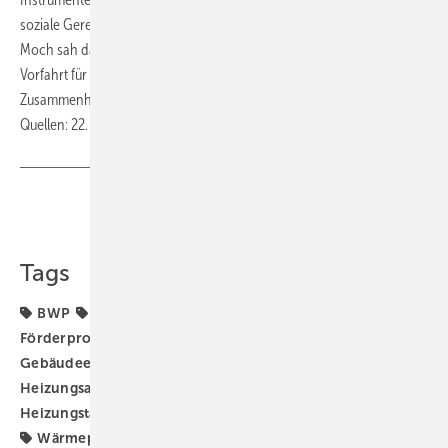
soziale Gerechtigkeit und Klimaschutz in Einklang zu bringen. Frederik
Moch sah das ähnlich und ergänzte, dass eine klare Perspektive und
Vorfahrt für Investitionen in den Klimaschutz auch den sozialen
Zusammenhalt stärkten. ■
Quellen: 22. Forum Wärmepumpe, BWP / tg
Teilen
Link kopieren
Tags
BWP
CDU
Die Grünen
Energiekosten
Förderprogramm
Förderprogramme
Gebäudeenergiegesetz
Heizungs-Wärmepumpe
Heizungsaustausch
Heizungsförderung
Heizungstausch
Heizungswende
SPD
Strompreise
Wärmepumpe
Wärmepumpen-Rollout