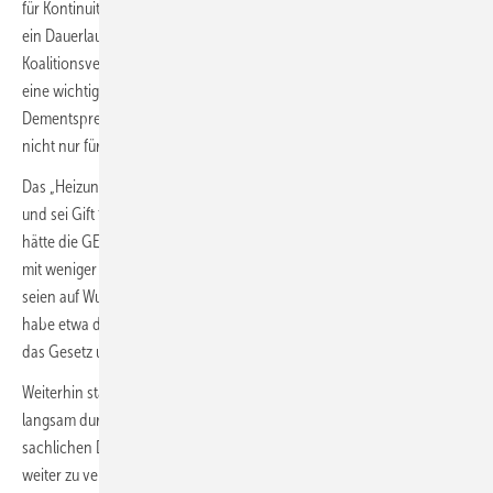
für Kontinuität ein. Aus dem „wilden Ritt“ der letzten Jahre müsse nun
ein Dauerlauf werden. Die Heizungsbranche sei nach dem
Koalitionsvertrag der Ampel in Vorleistung gegangen und habe so
eine wichtige Verantwortung für den Klimaschutz übernommen.
Dementsprechend gehe es jetzt um Planungssicherheit auf Dauer –
nicht nur für die Branche, sondern auch für die Verbraucher.
Das „Heizungsgesetz“ zurückzunehmen verunsichere die Menschen
und sei Gift für die Wirtschaft. Ganz im Gegenteil: Von grüner Seite aus
hätte die GEG-Novelle an vielen Stellen noch klarer, eindeutiger und
mit weniger komplizierten Ausnahmen sein können. Gerade diese
seien auf Wunsch der Koalitionspartner aufgenommen worden. So
habe etwa die unrealistische Perspektive auf Heizen mit Wasserstoff
das Gesetz unnötig aufgebläht.
Weiterhin stabilisiere sich die Nachfrage bei der Wärmepumpe
langsam durch die Förderung und es sei erforderlich, wieder zu einem
sachlichen Diskurs zurückzukehren und die Menschen nicht noch
weiter zu verunsichern. Zudem gehe es auch darum, die Bürger vor