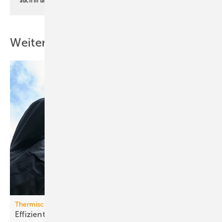
auch in unserer
Datenschutzerklärung
.
Weitere Inhalte
Thermische Speicherung und künstliche Regeneration
Effizientere Nutzung der oberflächennahen