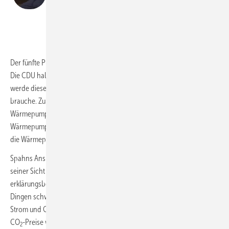
angepasst.“
Jens Spahn, Stellv. Fraktionsvorsitzender CDU/CSU
BWP
Der fünfte Punkt hieß: „Für Unsinn gibt es keine Planungssicherheit.“
Die CDU halte viele der bestehenden Regelungen für falsch und
werde diese nicht so lassen, nur weil man Planungssicherheit
brauche. Zum Abschluss betonte Spahn allerdings, dass er
Wärmepumpen für eine gute Technologie halte. Er wolle die
Wärmepumpenindustrie weiter in Deutschland haben und unterstütze
die Wärmepumpe dort, wo sie mit Vernunft eine gute Lösung sei.
Spahns Anspruch auf Pragmatismus stimmte Frank Voßloh zu: Aus
seiner Sicht sei das GEG in der jetzigen Form kompliziert und
erklärungsbedürftig. Allerdings habe es die Wärmepumpe vor allen
Dingen schwer, sich im aktuellen Energiepreisverhältnis zwischen
Strom und Gas intuitiv durchzusetzen. Kostenrisiken durch steigende
CO
-Preise werden oft nicht antizipiert bei der
2