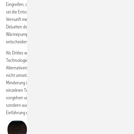
Eingreifen, das wiederum zu Verunsicherung geführt habe. Zweitens
sei die Entscheidung für oder gegen die Wärmepumpe keine Frage der
Vernunft mehr, sondern des Glaubens. Ursache dafür seien die
Debatten der letzten Jahre. Hier müsse man dahin zurückkommen, die
Wärmepumpe pragmatisch durchzurechnen und auf dieser Basis zu
entscheiden.
Als Drittes wolle die CDU das GEG auf die Idee der
Technologieoffenheit zurückführen. Das sei aktuell nicht der Fall und
Alternativen wie Wasserstoff oder die Pelletheizung wären praktisch
nicht umsetzbar. Dabei solle auch die Förderung stärker auf die CO
-
2
Minderung im Gebäude ausgerichtet werden und nicht mehr an
einzelnen Technologien. Viertens wolle man dabei pragmatisch
vorgehen und hier nicht mehr nur auf 100-%-Lösungen setzen,
sondern auch Zwischenschritte zulassen. Ein Beispiel dafür sei die
Einführung einer Quote für grünes Heizöl ab 2028/29.
„Die Förderung wird der Haushaltslage