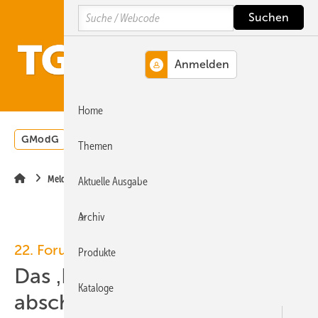
Springe
Springe
Springe
Search
auf
auf
auf
Hauptinhalt
Hauptmenü
SiteSearch
MENÜ
Home
GModG
Wärmepumpe
Heizungsförderung
Energ
Themen
Meldungen
Aktuelle Ausgabe
Archiv
22. Forum Wärmepumpe
Produkte
Das ‚Heizungsgesetz‘
Kataloge
abschaffen oder nicht?