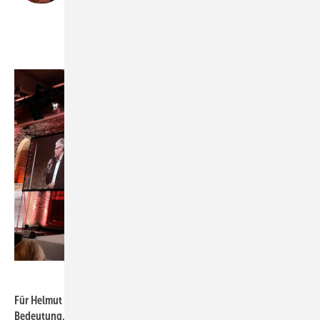
Helmut Kleebank, SPD
Tim Geßler
Tim Geßler
Für Helmut Kleebank hat die Frage nach der Finanzierung hohe
Bedeutung. Sinkende Strompreise, niedrige Netzentgelte und eine