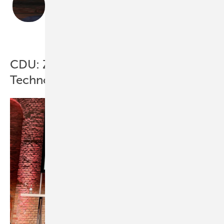
„Wichtig ist jetzt Kontinuität.“
Kai Schiefelbein, Geschäftsführer Stiebel Eltron
BWP
CDU: Zurück zur
Technologieoffenheit