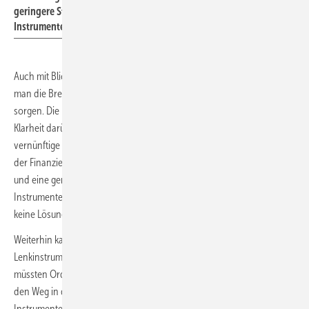
geringere Stromsteuer ließen sich nicht mit bestehenden
Instrumenten bezahlen.
Auch mit Blick auf die wirtschaftliche Entwicklung Deutschlands müsse
man die Bremsen lösen und für eine schnellere Transformation
sorgen. Die bestehende Unsicherheit müsse ein Ende haben und
Klarheit darüber herrschen, dass es zu einer CO
-freien Zukunft keine
2
vernünftige Alternative gebe. Dabei müsse man auch die Frage nach
der Finanzierung stellen. Sinkende Strompreise, niedrige Netzentgelte
und eine geringere Stromsteuer ließen sich nicht mit bestehenden
Instrumenten bezahlen und auch den Sozialstaat zu beschneiden, sei
keine Lösung.
Weiterhin kann der CO
-Preis für Kleebank nicht das einzige
2
Lenkinstrument sein, um die Transformation voranzubringen. Parallel
müssten Ordnungsrecht, Förderung und Investitionen in Infrastruktur
den Weg in die Klimaneutralität ebnen. Man benötige alle drei
Instrumente und dabei müsse der Staat viel mehr investieren, um