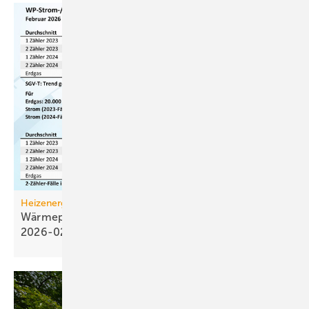
Heizenergiekosten
Wärmepumpen­strom-/Gas­preis-Baro­meter
2026-02