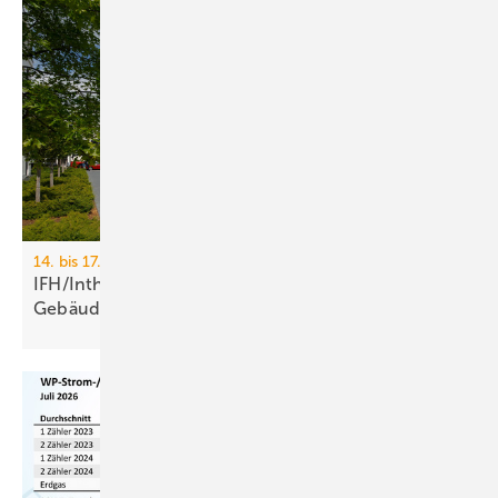
14. bis 17. April 2026, Messe Nürnberg
IFH/Intherm 2026: Sanitär-, Haus- und
Ge­bäu­de­tech­nik