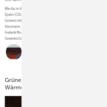
Wie das in der kommenden Legislatur gelingen soll, diskutierten Jens
Spahn (CDU), Helmut Kleebank (SPD) und Julia Verlinden (B‘90/Die
Grünen) mitunter kontrovers mit Frank Voßloh, Geschäftsführer
Viessmann, Kai Schiefelbein, Geschäftsführer Stiebel Eltron und
Frederik Moch, Abteilungsleiter Industriepolitik beim Deutschen
Gewerkschaftsbund (DGB).
„Klimaschutz ist Wertanlage.“
Frank Schätzing, Bestsellerautor
Tim Geßler
Grüne: Planungssicherheit für die
Wärmepumpe