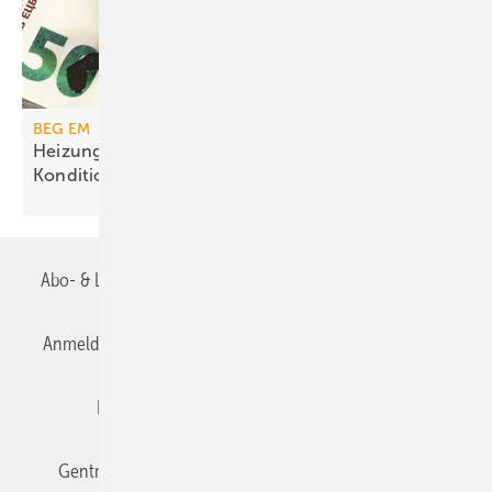
BEG EM
Heizungs­förderung mit de­gres­siven
Kondi­tionen
Abo- & Leserservice
AGB
Alle Inhalte chronologisch
Anmelden
Anmeldung & Registrierung
Datenschutz
Editor's choice
E-Paper
Fachbeiträge
Gentner Verlag
Impressum
Karriere bei Gentner