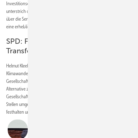
Investitionsentscheidung. Daran will auch Jens Spahn ansetzen und
unterstrich die Forderung der Union, eine Entlastung der Strompreise
über die Senkung der Stromsteuer auf das europäische Minimum und
eine erhebliche Senkung der Netzentgelte zu erreichen.
SPD: Für eine schnellere
Transformation
Helmut Kleebank betonte zum Einstieg, dass es darum gehe, den
Klimawandel zu stoppen, weil dieser unseren Wohlstand und unsere
Gesellschaft im Grundsatz bedrohe. Daher gebe es für die SPD keine
Alternative zum Umschwenken auf eine komplett CO
-freie
2
Gesellschaft. Und dafür habe die Ampel den Schalter an sehr vielen
Stellen umgelegt. So müsse man etwa an der Investitionsförderung
festhalten und dabei insbesondere die soziale Komponente stärken.
„Zu einer CO
-freien Zukunft gibt es keine
2
vernünftige Alternative.“