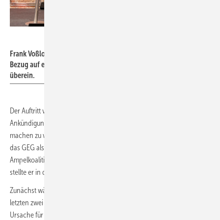
Tim Geßler
Frank Voßloh im Gespräch mit Jens Spahn: Beide stimmten in
Bezug auf einen pragmatischeren Umgang mit der Wärmewende
überein.
Der Auftritt von Jens Spahn stand unter dem Eindruck der
Ankündigungen aus der CDU, das „Heizungsgesetz“ rückgängig
machen zu wollen. Hier machte er deutlich, dass es dabei nicht um
das GEG als Ganzes gehe, sondern um die Neuerungen, die durch die
Ampelkoalition verabschiedet wurden. Mit Blick auf die Wärmepumpe
stellte er in diesem Kontext sechs Thesen auf.
Zunächst wären aus seiner Sicht ohne das „Heizungsgesetz“ in den
letzten zwei Jahren mehr Wärmepumpen verkauft worden. Die
Ursache für den Markteinbruch sei ein zu starkes politisches