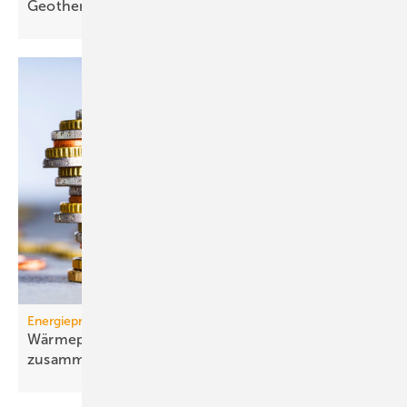
Geothermie
Energiepreise
Wärmepumpen-Strompreis: wie er sich
zusammensetzt