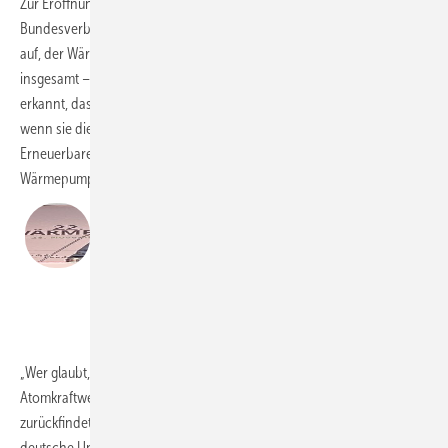
Zur Eröffnung forderte der Vorstandsvorsitzende des
Bundesverbands Wärmepumpe (BWP) Claus Fest die Politiker dazu
auf, der Wärmepumpenbranche – und der deutschen Wirtschaft
insgesamt – einen verlässlichen Rahmen zu geben. Sie habe längst
erkannt, dass sie aus dem gegenwärtigen Tief nur herauskomme,
wenn sie die Chancen nutzt, die der Ausbau und die Nutzung
Erneuerbarer Energien und von Klimaschutztechnologien wie der
Wärmepumpe böten.
„Eine Polemisierung der Wärmepumpe darf
es nicht mehr geben.“
Claus Fest, Vorstandsvorsitzender BWP
Tim Geßler
„Wer glaubt, dass Deutschland mit einer Renaissance von
Atomkraftwerken, Verbrennerautos oder Ölheizungen zu alter Stärke
zurückfindet, der verschließt die Augen vor der Realität, der sich
deutsche Unternehmen längst tagtäglich stellen“, so Fest zu Beginn