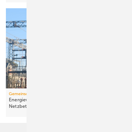
Gemein­schaft­li­che Gebäu­de­ver­sor­gung
Energiewende im MFH: Verbes­se­rungs­bedarf bei
Netz­betrei­bern