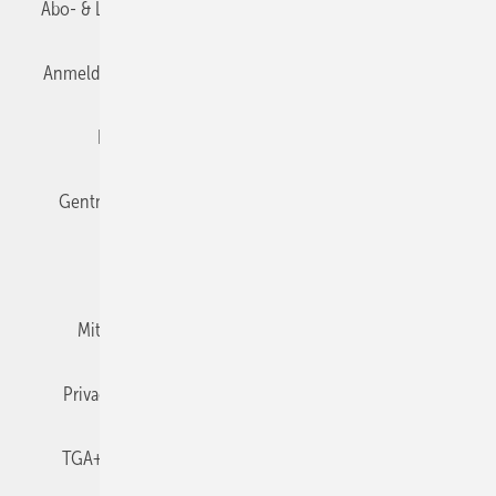
Abo- & Leserservice
AGB
Alle Inhalte chronologisch
Anmelden
Anmeldung & Registrierung
Datenschutz
Editor's choice
E-Paper
Fachbeiträge
Gentner Verlag
Impressum
Karriere bei Gentner
Team
Mediaservice
Mitgliedschaften und Engagement
Newsletter
Privacy Manager
RSS-Feed
TGA+E abonnieren
TGA+E-WissensCheck
Veranstaltungen / Webinare