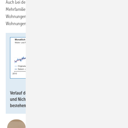
Auch bei der zahlenmäßig stärksten Gebäudeart, den
Mehrfamilienhäusern, verringerte sich die Zahl der genehmigten
Wohnungen deutlich, und zwar um 21,5 % (− 5100) auf 18 600
Wohnungen.
Statistisches Bundesamt
Verlauf der monatlich genehmigten Wohnungen in Wohn-
und Nichtwohngebäuden inklusive Baumaßnahmen an
bestehenden Gebäuden von 2010 bis Februar 2024.
„Es ist einziges Trauerspiel. Statt Aufwind