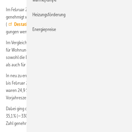
Im Februar 2024 ist in Deutschland der Bau von 18 200 Wohnungen
Heizungsförderung
ge­neh­migt worden. Nach Angaben des Statistischen Bundes­amts
(
Destatis
) waren das 4100 beziehungs­weise 18,3 % Bau­ge­neh­mi­
Energiepreise
gun­gen weniger als im Februar 2023.
Im Vergleich zum Februar 2022 sank die Zahl der Baugenehmigungen
für Wohnungen sogar um 35,1 % oder 9900. In den Ergebnissen sind
sowohl die Baugenehmigungen für Wohnungen in neuen Gebäuden
als auch für neue Wohnungen in bestehenden Gebäuden enthalten.
In neu zu errichtenden Wohngebäuden wurden im Zeitraum Januar
bis Februar 2024 insgesamt 28 200 Wohnungen genehmigt. Das
waren 24,9 % oder 9300 Wohnungen weniger als im
Vorjahreszeitraum.
Dabei ging die Zahl der Baugenehmigungen für Einfamilienhäuser um
35,1 % (− 3300) auf 6100 zurück. Bei den Zweifamilienhäusern sank die
Zahl genehmigter Wohnungen um 15,4 % (− 400) auf 2200.