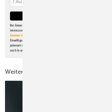
Bei Anmeldung zu diesem Newsletter bin ich damit einverstanden, über
interessante Verlags- und Online-Angebote
der Marken der Alfons W.
Gentner Verlag GmbH & Co. KG
informiert zu werden. Diese
Einwilligung kann ich jederzeit widerrufen und eine Abmeldung ist
jederzeit möglich. Informationen zum Umgang mit Daten finden Sie
auch in unserer
Datenschutzerklärung
.
Weitere Inhalte