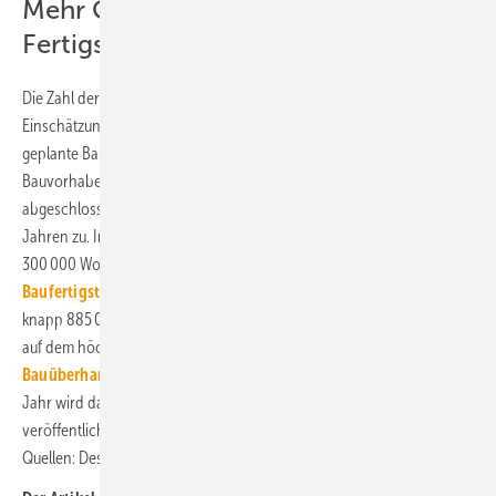
Mehr Genehmigungen als
Fertigstellungen
Die Zahl der Baugenehmigungen ist ein wichtiger Frühindikator zur
Einschätzung der zukünftigen Bauaktivität, da Baugenehmigungen
geplante Bauvorhaben darstellen. Allerdings nimmt die Zahl der
Bauvorhaben, die zwar genehmigt, aber noch nicht begonnen oder
abgeschlossen wurden (der sogenannte Bauüberhang), seit einigen
Jahren zu. Im Jahr 2022 ist die Zahl neuer Wohnungen erneut unter
300 000 Wohnungen geblieben (
2022: 0,6 % mehr
Baufertigstellungen als im Vorjahr
). Der Bauüberhang war mit
knapp 885 000 genehmigten, aber nicht fertiggestellten Wohnungen
auf dem höchsten Stand seit 1996 (siehe auch:
So verteilte sich der
Bauüberhang im Jahr 2021
). Die Zahl der Baufertigstellungen für das
Jahr wird das Statistische Bundesamt voraussichtlich Ende Mai 2024
veröffentlichen. ■
Quellen: Destatis ZDB / jv