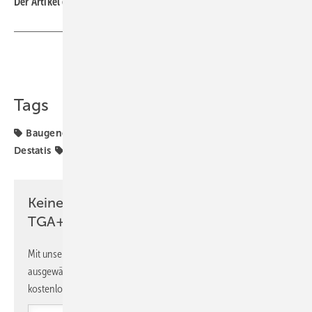
Der Artikel gehört zur
TGA-Themenseite TGA-Marktdaten
Teilen
Link kopieren
Tags
Baugenehmigungen
Baukonjunktur
Baumarkt
Destatis
TGA-Marktdaten
Zahl
Keine Zeit? Kein Problem mit dem
TGA+E Newsletter!
Mit unserem Newsletter erhalten Sie regelmäßig von uns
ausgewählte Informationen und Neuigkeiten, gebündelt und
kostenlos direkt ins Postfach.