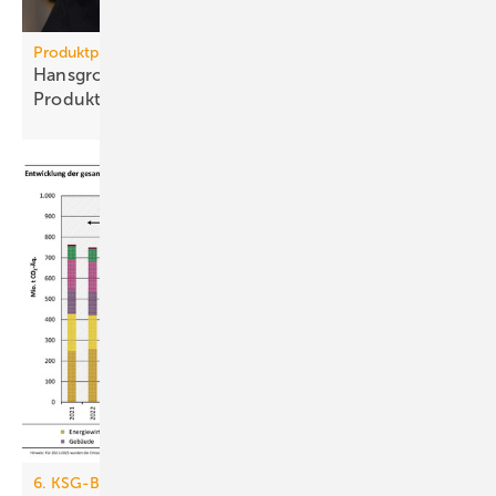
Produktpiraterie
Hans­grohe Group – klarer Sieg ge­gen
Pro­dukt­pi­raten
6. KSG-Bilanz