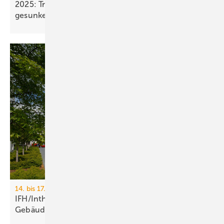
2025: Treibhausgasemissionen sind nur um 0,1 %
gesunken
14. bis 17. April 2026, Messe Nürnberg
IFH/Intherm 2026: Sanitär-, Haus- und
Ge­bäu­de­tech­nik