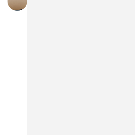
schauen wir weiter ins Tal. Seit sage und
schreibe 21 Monaten gehen jetzt die
Baugenehmigungen zurück. Ein
vermeintliches Ende dieser Abwärtsspirale
ist nicht in Sicht.
Die Baugenehmigungen sind ein
entscheidender Faktor für den
Wohnungsbau. Da kann es keiner mehr
leugnen: Die Wohnungsbaukrise ist real.
Was heute nicht genehmigt wird, fehlt uns
morgen am Markt. Dabei müssten schon
jetzt Hunderttausende Wohnungen mehr
gebaut werden. Ursächlich für das
Wohnungsfiasko sind vor allem die hohen
Zinsen und Materialpreise, in Kombination