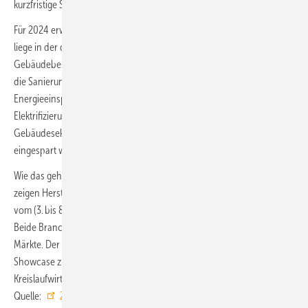
kurzfristige Stopp der Förderung von Ladeinfrastruktur.
Für 2024 erwartet der ZVEI nur eine stagnierende Entwicklung. Dabei
liege in der dringend notwendigen klimafreundlichen Sanierung des
Gebäudebestands hohes Wachstumspotenzial. Beispielsweise bietet
die Sanierung von Beleuchtung auf LED und steuerbare Systeme hohe
Energieeinsparpotenziale von bis zu 80 %. Und durch eine breite
Elektrifizierung, Digitalisierung und Automatisierung des
Gebäudesektors können bis zu 65 % des Primärenergieverbrauchs
eingespart werden.
Wie das geht und welche Technologien dafür zur Verfügung stehen,
zeigen Hersteller von Elektroinstallations­systemen und Lichtlösungen
vom (3. bis 8. März 2024) auf der
Light + Building in Frankfurt
.
Beide Branchen erwarten von der Messe positive Impulse für ihre
Märkte. Der ZVEI präsentiert in Halle 12.1-D86 unter anderem einen
Showcase zum Digitalen Produktpass für mehr Nachhaltigkeit und
Kreislaufwirtschaft im Gebäudesektor. ■
Quelle:
ZVEI
/ jv