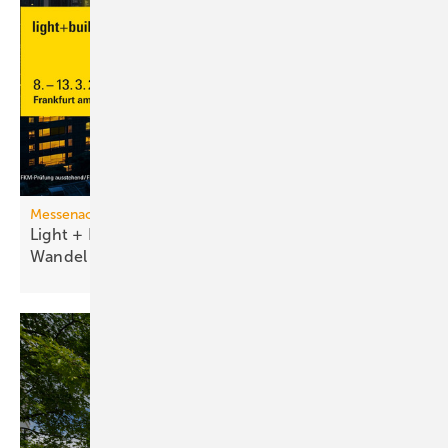
Messenachlese
Light + Building 2026 macht tech­no­lo­gi­schen
Wan­del
sicht­bar