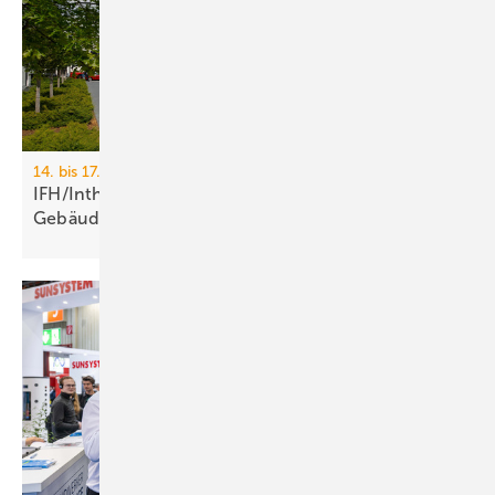
14. bis 17. April 2026, Messe Nürnberg
IFH/Intherm 2026: Sanitär-, Haus- und
Ge­bäu­de­tech­nik