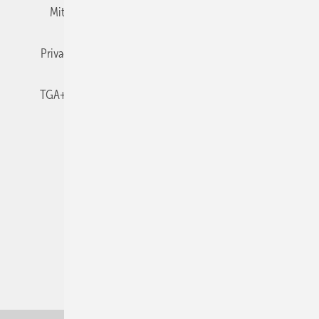
Mitgliedschaften und Engagement
Newsletter
Privacy Manager
RSS-Feed
TGA+E abonnieren
TGA+E-WissensCheck
Veranstaltungen / Webinare
© 2026 TGA+E Fachplaner