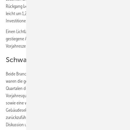
Rückgang bei Innenleuchten (− 1,4 %), Außenleuchten hingegen legten
leicht um 1,2 % zu. Diese stabile Entwicklung ist vor allem auf
Investitionen in kommunale Straßenbeleuchtung zurückzuführen.
Einen Lichtblick gab der zum Jahresende (4. Quartal 2023) wieder
gestiegene Auftragseingang um plus 3,1 % im Vergleich zum
Vorjahreszeitraum.
Schwache Baukonjunktur
Beide Branchen leiden aktuell unter der schwachen Baukonjunktur. So
waren die gesamtwirtschaftlichen Bauinvestitionen in allen vier
Quartalen des Jahres 2023 real gegenüber den entsprechenden
Vorjahresquartalen rückläufig. Zudem bremsen weiterhin hohe Zinsen
sowie eine weitverbreitete Investitionszurückhaltung, die im
Gebäudesektor auch auf Unklarheiten bei den Rahmenbedingungen
zurückzuführen ist, das Wachstum. Im vergangenen Jahr belastete die
Diskussion um das Gebäudeenergiegesetz (GEG) ebenso wie der