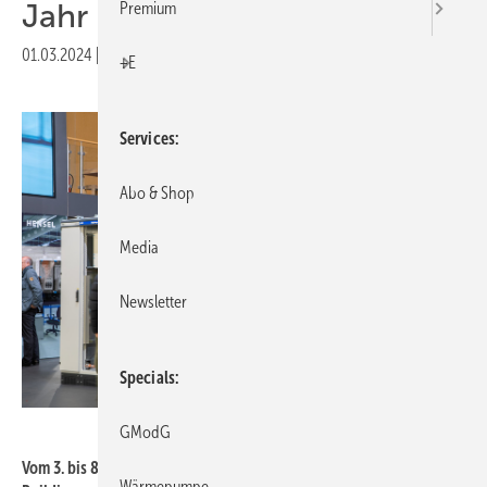
Jahr 2024
Premium
01.03.2024
|
Druckvorschau
+E
Services
Abo & Shop
Media
Newsletter
Specials
Messe Frankfurt Exhibition GmbH / Jochen Günther
GModG
Vom 3. bis 8. März 2024 nutzen über 2000 Aussteller die Light +
Wärmepumpe