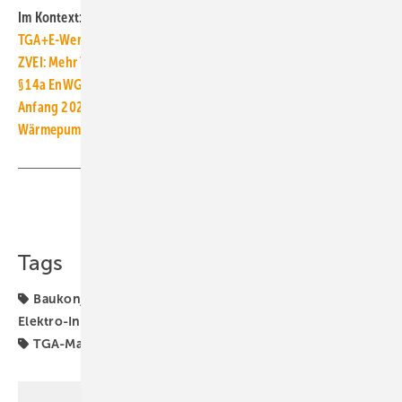
Im Kontext:
TGA+E-Wende, Light + Building 2024: Die Welt wird elektrisch
ZVEI: Mehr Tempo, damit Stromnetz Dienstleistungsnetz wird
§ 14a EnWG: Ist Modul 1 oder 2 für Wärmepumpen günstiger?
Anfang 2024: Strompreise und Gaspreise weiter im Sinkflug
Wärmepumpen heizen langfristig günstiger als Gas-Heizungen
Teilen
Link kopieren
Tags
Baukonjunktur
Baumarkt
Elektrifizierung
Elektro-Installation
Elektrotechnik
Gebäudesektor
TGA-Marktdaten
ZVEI