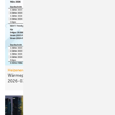
Heizenergiekosten
Wärmepumpen­strom-/Gas­preis-Baro­meter
2026-03