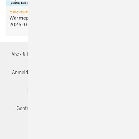
Heizenergiekosten
Wärmepumpen­strom-/Gas­preis-Baro­meter
2026-07
Abo- & Leserservice
AGB
Alle Inhalte chronologisch
Anmelden
Anmeldung & Registrierung
Datenschutz
Editor's choice
E-Paper
Fachbeiträge
Gentner Verlag
Impressum
Karriere bei Gentner
Team
Mediaservice