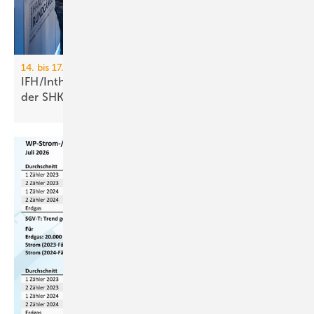
14. bis 17. April 2026, Nürnberg
IFH/Intherm: 400+ Aus­stel­ler zei­gen die Zu­kunft
der
SHK-Branche