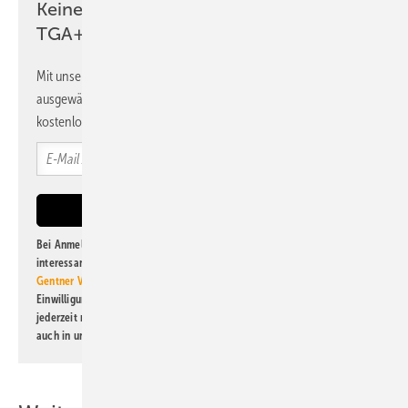
Keine Zeit? Kein Problem mit dem
TGA+E Newsletter!
Mit unserem Newsletter erhalten Sie regelmäßig von uns
ausgewählte Informationen und Neuigkeiten, gebündelt und
kostenlos direkt ins Postfach.
Bei Anmeldung zu diesem Newsletter bin ich damit einverstanden, über
interessante Verlags- und Online-Angebote
der Marken der Alfons W.
Gentner Verlag GmbH & Co. KG
informiert zu werden. Diese
Einwilligung kann ich jederzeit widerrufen und eine Abmeldung ist
jederzeit möglich. Informationen zum Umgang mit Daten finden Sie
auch in unserer
Datenschutzerklärung
.