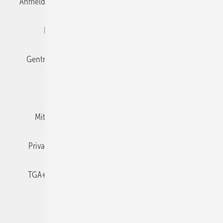
Anmelden
Anmeldung & Registrierung
Datenschutz
Editor's choice
E-Paper
Fachbeiträge
Gentner Verlag
Impressum
Karriere bei Gentner
Team
Mediaservice
Mitgliedschaften und Engagement
Newsletter
Privacy Manager
RSS-Feed
TGA+E abonnieren
TGA+E-WissensCheck
Veranstaltungen / Webinare
© 2026 TGA+E Fachplaner