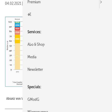
Premium
04.02.2021
|
Druckvorschau
+E
Services
Abo & Shop
Media
Newsletter
Specials
BDH
Absatz von Wärmeerzeugern in Deutschland 2011 bis 2020.
GModG
Wärmepumpe