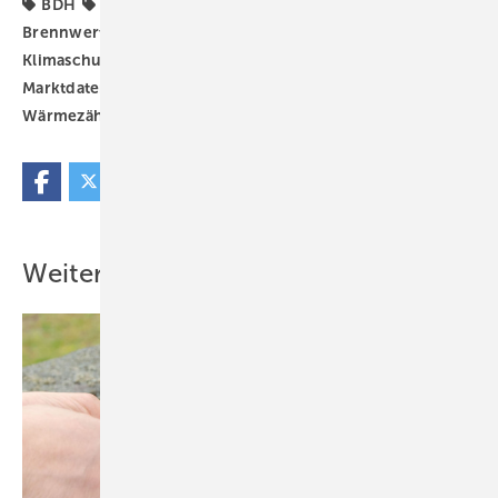
BDH
Biomasse-Heizkessel
Gas-
Brennwertheizkessel
Klimapaket
Klimaschutzprogramm
Pellet-Heizkessel
TGA-
Marktdaten
Wärmeerzeuger
Wärmepumpe
Wärmezähler
Öl-Brennwertheizkessel
Weitere Inhalte