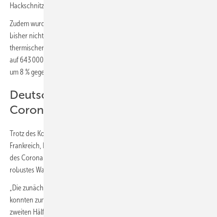
Hackschnitzel-Heizkessel (6000 Stück; + 98 %) geordert.
Zudem wurden laut BDH 7500 KWK-Systeme installiert, diese werden
bisher nicht in der Absatzstatistik für Wärmeerzeuger geführt. Bei
thermischen Solaranlagen ist die verkaufte Kollektorfläche um 26 %
2
auf 643 000 m
gestiegen, 2019 und 2018 war die Nachfrage jeweils
um 8 % gegenüber dem Vorjahr gesunken.
Deutsche Heizungsindustrie trotzt
Coronavirus-Krise
Trotz des Kollapses der wichtigsten Märkte außerhalb Deutschlands –
Frankreich, Italien, Spanien und Großbritannien – in der ersten Hälfte
des Corona-Jahres 2020, legte die deutsche Heizungsindustrie ein
robustes Wachstum weltweit von 3,1 % hin.
„Die zunächst hohen Verluste in Südeuropa und Großbritannien
konnten zumindest in Italien, Frankreich und Großbritannien in der
zweiten Hälfte 2020 teilweise durch eine Aufholjagd kompensiert