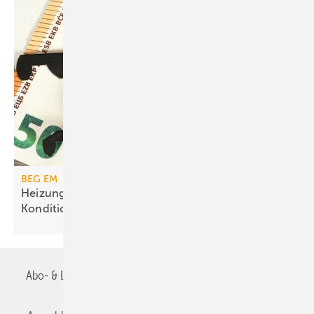
BEG EM
Heizungs­förderung mit de­gres­siven
Kondi­tionen
Abo- & Leserservice
AGB
Alle Inhalte chronologisch