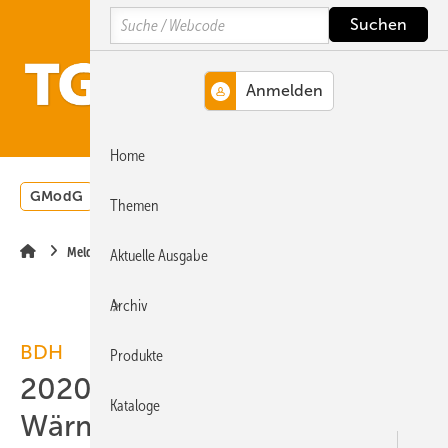
Springe
Springe
Springe
Search
auf
auf
auf
Hauptinhalt
Hauptmenü
SiteSearch
MENÜ
Home
GModG
Wärmepumpe
Heizungsförderung
Energ
Themen
Meldungen
Aktuelle Ausgabe
Archiv
BDH
Produkte
2020: 13 % mehr
Kataloge
Wärmeerzeuger verkauft