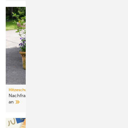
Hitzeschutz
Nachfrage nach Split-Klima­an­lagen steigt stark
an