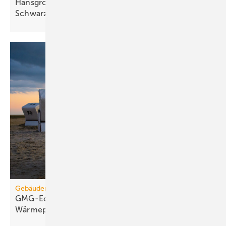
Hansgrohe: 125 Jahre Sa­ni­tär­tech­nik aus dem
Schwarz­wald
Gebäudemodernisierungsgesetz
GMG-Eckpunkte: Es kommt jetzt auf
Wärmepumpen
an