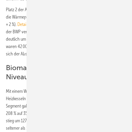
Platz 2 der Absatzstatistik 2020 belegt mit 120 000 verkauften Geräten
die Wärmepumpe – bei einem kräftigen Wachstum von 40 % (2019:
+ 2 %).
Detaillierte Zahlen zum Wärmepumpenmarkt 2020
hat bereits
der BWP veröffentlicht. Der Absatz von Öl-Heizungen ging erneut
deutlich um 15 % zurück (2019: – 17 %). Von den 44 500 Öl-Heizkesseln
waren 42 000 Öl-Brennwertheizkessel. Bei Tanksystemen verringerte
sich der Absatz um 29 % auf 33 500 Stück.
Biomasse: Boom von niedrigem
Niveau
Mit einem Wachstum von 138 % ist die Nachfrage nach Biomasse-
Heizkesseln signifikant auf 54 000 Geräte gestiegen. Im Biomasse-
Segment gab es auch den größten Sprung: Pellet-Heizkessel legten um
208 % auf 35 000 Geräte zu. Auch der Absatz bei Kombi-Heizkesseln
stieg um 127 % erheblich, sie wurden aber mit 4500 Geräten deutlich
seltener als Scheitholz-Heizkessel (8500 Stück; + 35 %) und