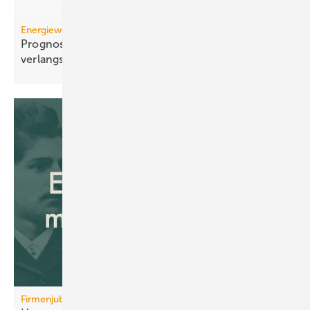
Energiewende
Prognose: Dekarbonisierung hat sich 2025 stark
verlangsamt
Firmenjubiläum