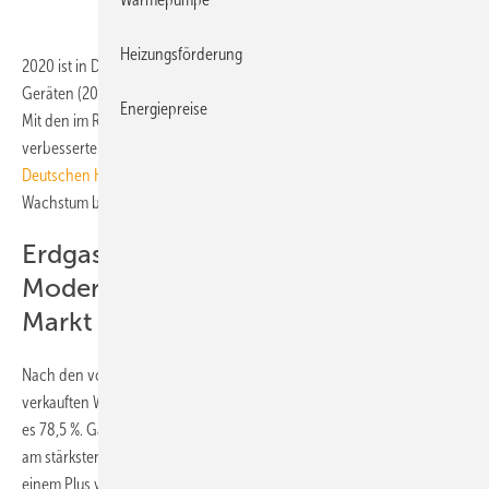
Heizungsförderung
2020 ist in Deutschland der Absatz an Wärmeerzeugern mit 842 000
Geräten (2019: 748 000) und einem Plus von 13 % deutlich gestiegen.
Energiepreise
Mit den im Rahmen des Klimaschutzprogramms Anfang 2020
verbesserten Förderbedingungen war der
Bundesverband der
Deutschen Heizungsindustrie
(BDH) vor einem Jahr von einem
Wachstum bis zu 10 % ausgegangen.
Erdgas bleibt im von
Modernisierungen bestimmten
Markt dominant
Nach den vom BDH nun vorgelegten Zahlen, werden 74 % der 2020
verkauften Wärmeerzeuger mit Erdgas betrieben, im Jahr 2019 waren
es 78,5 %. Gas-Brennwertheizkessel waren mit großem Abstand die
am stärksten nachgefragte Heizungslösung mit 553 500 Geräten und
einem Plus von 7 %.