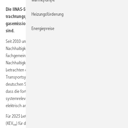
Die IINAS-Studie zum deut­schen Strom­mix zeigt, dass im Be­
Heizungsförderung
trach­tungs­jahr 2023 der Ener­gie­ver­brauch und die Treib­haus­
gas­emissio­nen für die Strom­er­zeu­gung wei­ter zu­rück­ge­gan­gen
Energiepreise
sind.
Seit 2010 untersucht das Internationale Institut für
Nachhaltigkeitsanalysen und -strategien (IINAS) im Auftrag der
Fachgemeinschaft für effiziente Energieanwendung HEA die
Nachhaltigkeit der deutschen Stromproduktion. Die Gutachter
betrachten dafür Strukturdaten für Energie-, Stoff- und
Transportsysteme, die Ressourcennutzung und die Umwelteffekte der
deutschen Stromerzeugung. Die Ergebnisse für das Jahr 2023 zeigen,
dass die fortschreitende Dekarbonisierung im Strommix auch die
systemrelevanten Treibhausgasmissionen (CO
-Äquivalent CO
)
2
2e
elektrisch angetriebener Wärmepumpen senkt.
Für 2023 beträgt der nicht-erneuerbare kumulierte Energieverbrauch
(KEV
) für die Abgabe aus dem lokalen Stromnetz
ne