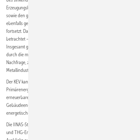
Erzeugungskapazitäten (insbesondere aus Solar- und Windenergie)
sowie den gesunkenen Anteilen der Kernenergieerzeugung und den
ebenfalls gesunkenen Anteilen an Strom aus Braun- und Steinkohle
fortsetzt. Dabei werden die Erzeugungskapazitäten im Kraftwerkspark
betrachtet – Balkonkraftwerke fallen beispielsweise nicht darunter.
Insgesamt ging die Stromerzeugung in Deutschland im Jahr 2023
durch die milde Witterung sowie die konjunkturbedingt geringere
Nachfrage, zum Beispiel in der stromintensiven Chemie- und
Metallindustrie, zurück.
Der KEV kann als Wert für die Festlegung der sogenannten
Primärenergiefaktoren (PEF) herangezogen werden. Deren nicht-
erneuerbarer Anteil (PEF
) wird zum Beispiel im
ne
Gebäudeenergiegesetz (GEG) oder in DIN V 18599 für die
energetische Bilanzierung herangezogen.
Die IINAS-Studie „Der nichterneuerbare kumulierte Energieverbrauch
und THG-Emissionen des deutschen Strommix im Jahr 2023 sowie