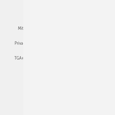
Team
Mediaservice
Mitgliedschaften und Engagement
Newsletter
Privacy Manager
RSS-Feed
TGA+E abonnieren
TGA+E-WissensCheck
Veranstaltungen / Webinare
© 2026 TGA+E Fachplaner