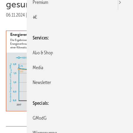
gesunken
Premium
06.11.2024
|
Druckvorschau
+E
Services
Abo & Shop
Media
Newsletter
Specials
HEA 2024
GModG
Wärmepumpe