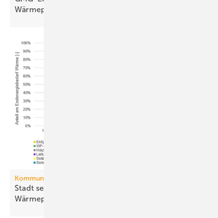
Wärmepumpen
an
Kommunale Wärmeplanung
Stadt setzt aufs Netz, Land auf die
Wär­me­pumpe