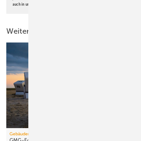
auch in unserer
Datenschutzerklärung
.
Weitere Inhalte
Gebäudemodernisierungsgesetz
GMG-Eckpunkte: Es kommt jetzt auf