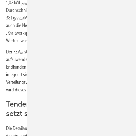
1,02 kWh
/kWh
. Die Treibhausgasemissionen für eine im
primär
el
Durchschnitt bereitgestellte Kilowattstunde weisen die Gutachter mit
381 g
/kWh
aus. Die Bilanzgrenze „lokales Stromnetz“ umfasst
CO2e
el
auch die Netz- und Verteilverluste. Mit der Bilanzgrenze
„Kraftwerkspark“, also ohne Netz- und Verteilverluste, sind die beiden
Werte etwas niedriger.
Der KEV
stellt das Verhältnis dar, welche Menge an Primärenergie
ne
aufzuwenden ist, um eine Kilowattstunde elektrische Energie an
Endkunden zu liefern. Je mehr Erneuerbare Energien im Strommix
integriert sind und je geringer die Umwandlungs- und
Verteilungsverluste in den Kraftwerken und Netzen sind, desto kleiner
wird dieses Verhältnis. Im Jahr 2016 lag der KEV
noch bei über 1,9.
ne
Tendenz sinkender KEV
-Werte
ne
setzt sich fort
Die Detailauswertung für das Jahr 2023 zeigt, dass sich die Tendenz
des sinkenden Energieverbrauchs aufgrund zugebauter erneuerbarer