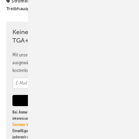
Stromerzeugung
Strommix
TGA-Marktdaten
Treibhausgasemissionen
Keine Zeit? Kein Problem mit dem
TGA+E Newsletter!
Mit unserem Newsletter erhalten Sie regelmäßig von uns
ausgewählte Informationen und Neuigkeiten, gebündelt und
kostenlos direkt ins Postfach.
Bei Anmeldung zu diesem Newsletter bin ich damit einverstanden, über
interessante Verlags- und Online-Angebote
der Marken der Alfons W.
Gentner Verlag GmbH & Co. KG
informiert zu werden. Diese
Einwilligung kann ich jederzeit widerrufen und eine Abmeldung ist
jederzeit möglich. Informationen zum Umgang mit Daten finden Sie