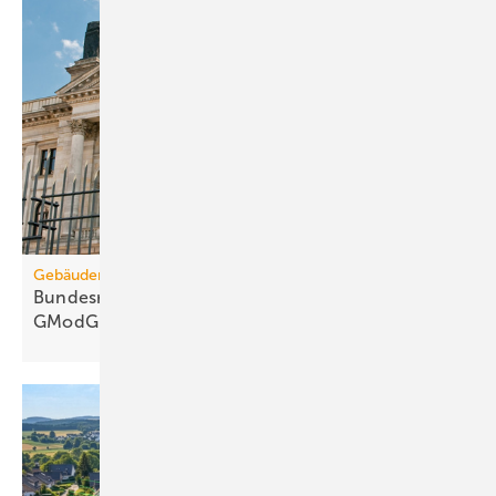
Gebäudemodernisierungsgesetz
Bundesrats­aus­schüsse: 67 Kritik­punkte zum
GModG-Entwurf