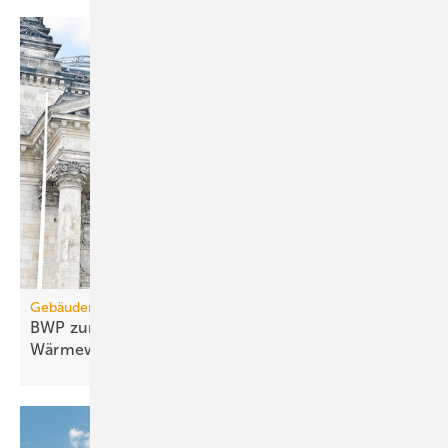
Gebäudemodernisierungsgesetz
BWP zum GModG-Ent­wurf: Rück­schritt für die
Wär­me­wen­de