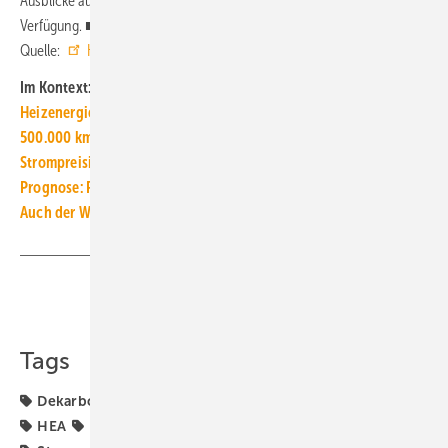
Ausblicke auf 2030 und 2050“ steht als
PDF-Download
zur
Verfügung. ■
Quelle:
HEA
/ jv
Im Kontext:
Heizenergiekosten: Wärmepumpenstrom-/Gaspreis-Barometer
500.000 km Kabel und 500.000 Trafos werden bis 2045 benötigt
Strompreisindex und Gaspreisindex für Haushaltskunden
Prognose: Primärenergieverbrauch fällt 2024 auf Tiefststand
Auch der Winter-Strommix ist grün genug für Wärmepumpen
Teilen
Link kopieren
Tags
Dekarbonisierung
Elektrifizierung
Energiewende
HEA
Nettostromerzeugung
Primärenergiefaktor