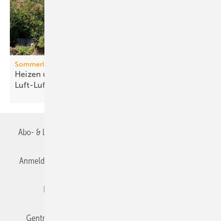
Sommerlicher Wärmeschutz
Heizen und kühlen mit
Luft-Luft-Wärmepumpen
Abo- & Leserservice
AGB
Alle Inhalte chronologisch
Anmelden
Anmeldung & Registrierung
Datenschutz
Editor's choice
E-Paper
Fachbeiträge
Gentner Verlag
Impressum
Karriere bei Gentner