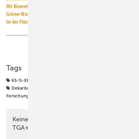
Mit Biomethan statt Erdgas heizen: wirtschaftliche Sackgasse
Grüner Wasserstoff für Gas-Heizungen: teuer und ineffizient
Ist der Flüssiggasersatz rDME eine Alternative zur Wärmepumpe?
Teilen
Link kopieren
Tags
65-%-EE-Flüssiggas-Heizung
65-%-EE-Gas-Heizung
Dekarbonisierung
Energieträger
Flüssiggas
Forschungsprojekt
Gas-Heizung
Keine Zeit? Kein Problem mit dem
TGA+E Newsletter!