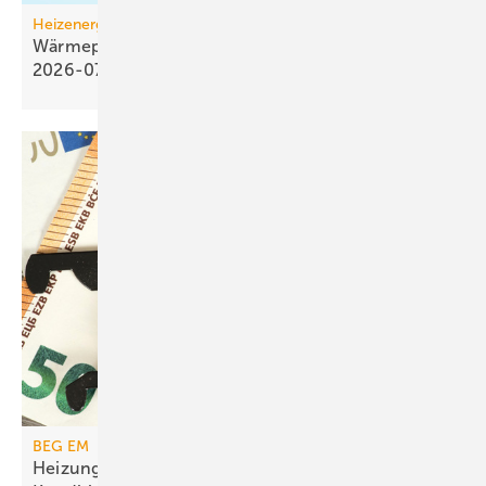
Heizenergiekosten
Wärmepumpen­strom-/Gas­preis-Baro­meter
2026-07
BEG EM
Heizungs­förderung mit de­gres­siven