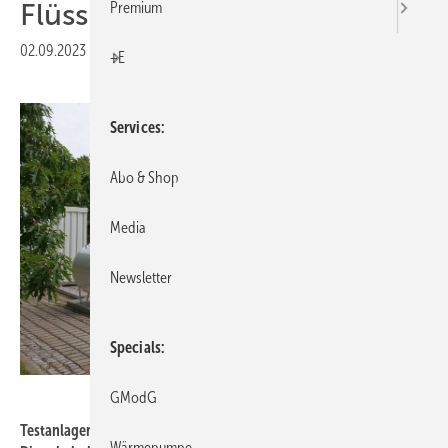
Flüssiggas rDME
Premium
02.09.2023
|
Druckvorschau
+E
Services
Abo & Shop
Media
Newsletter
Specials
Primagas
GModG
Testanlagen für die Nutzung von regenerativ hergestelltem
Wärmepumpe