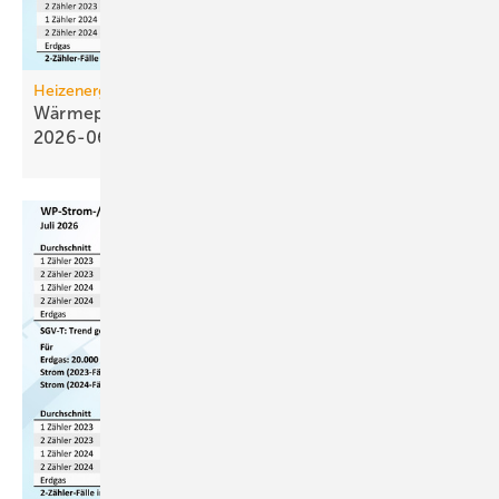
Heizenergiekosten
Wärmepumpen­strom-/Gas­preis-Baro­meter
2026-06