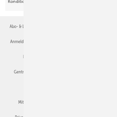
Kondi­tionen
Abo- & Leserservice
AGB
Alle Inhalte chronologisch
Anmelden
Anmeldung & Registrierung
Datenschutz
Editor's choice
E-Paper
Fachbeiträge
Gentner Verlag
Impressum
Karriere bei Gentner
Team
Mediaservice
Mitgliedschaften und Engagement
Newsletter