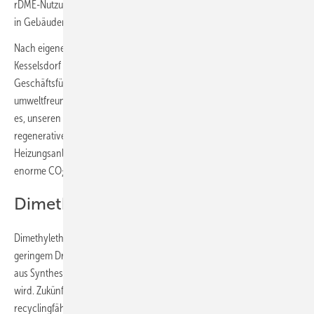
rDME-Nutzung in Flüssiggas-Versorgungsanlagen für Heizungsanlagen
in Gebäuden.
Nach eigenen Angaben ist Primagas mit dem Testprojekt in
Kesselsdorf Vorreiter in der Branche. Stephan Klosterkamp,
Geschäftsführer von Primagas: „Erneuerbarer DME ist ein innovativer,
umweltfreundlicher Energieträger mit großem Potenzial. Unser Ziel ist
es, unseren Kunden bald neben biogenem Flüssiggas einen weiteren
regenerativen Energieträger für den Einsatz in Standard-
Heizungsanlagen anzubieten. Das ist ein großer Schritt nach vorn, der
enorme CO
-Einsparungen ermöglicht.“
2
Dimethylether DME und rDME
Dimethylether (DME) ist ein farbloses Gas, das sich schon unter
geringem Druck verflüssigt, ähnlich wie Flüssiggas (LPG). rDME wird
aus Synthesegas gewonnen, das regenerativ aus Biomasse hergestellt
wird. Zukünftig soll er auch aus anderen Ausgangsstoffen wie nicht
recyclingfähigen Abfällen hergestellt werden, die bisher noch