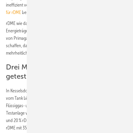
ineffizient verbrannt werden. Die
möglichen Produktionsrouten
für rDME
beschreibt eine FfE-Machbarkeitsstudie.
rDME wie das „Futuria DME“ von Primagas ist im Vergleich zu fossilen
Energieträgern in der Gesamtbilanz um bis zu 85 % CO
-ärmer. Ziel
2
von Primagas ist es, die technischen Voraussetzungen dafür zu
schaffen, dass bestehende Flüssiggas-Anlagen perspektivisch anteilig,
mehrheitlich oder vollständig mit rDME betrieben werden können.
Drei Mischungsverhältnisse werden
getestet
In Kesselsdorf werden deshalb drei vollständige Heizungsanlagen
vom Tank bis zur Gastherme errichtet und mit verschiedenen
Flüssiggas- und Futuria-DME-Mischungsverhältnissen betrieben. Eine
Testanlage wird dabei mit einem Mischungsverhältnis von 80 % LPG
und 20 % rDME betrieben. Eine zweite prüft den Einsatz von 65 %
rDME mit 35 % konventionellem LPG. Die dritte Testanlage wird zu