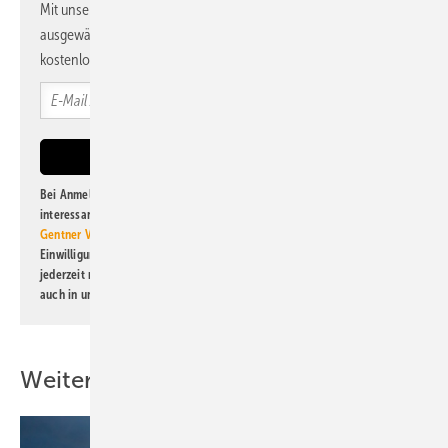
Mit unserem Newsletter erhalten Sie regelmäßig von uns
ausgewählte Informationen und Neuigkeiten, gebündelt und
kostenlos direkt ins Postfach.
Bei Anmeldung zu diesem Newsletter bin ich damit einverstanden, über
interessante Verlags- und Online-Angebote
der Marken der Alfons W.
Gentner Verlag GmbH & Co. KG
informiert zu werden. Diese
Einwilligung kann ich jederzeit widerrufen und eine Abmeldung ist
jederzeit möglich. Informationen zum Umgang mit Daten finden Sie
auch in unserer
Datenschutzerklärung
.
Weitere Inhalte