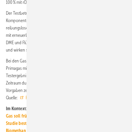
100 % mit rDME befüllt.
Der Testbetrieb soll zeigen, ob und inwieweit technische
Komponenten wie Regler, Ventile und Leitungen für einen
reibungslosen anteiligen, mehrheitlichen oder vollständigen Betrieb
mit erneuerbarem DME angepasst werden müssen. Der Grund: Futuria
DME und Flüssiggas sind chemisch sehr ähnlich, aber nicht identisch
und wirken sich unterschiedlich auf Materialien aus.
Bei den Gasthermen und technischen Komponenten kooperiert
Primagas mit deutschen Marktführern. Ende 2024 sollen die
Testergebnisse vorliegen. Die Tests werden über den gesamten
Zeitraum durch ein Prüfinstitut begleitet und nach den gesetzlichen
Vorgaben zertifiziert. ■
Quelle:
Primagas
/ jv
Im Kontext:
Gas soll früher teurer werden: Lindner kassiert 7 % MwSt. ein
Studie bestätigt: Wärmepumpe heizt günstiger als Gas-Heizung
Biomethan für Wärmewende: Abschied schon vor dem Start?