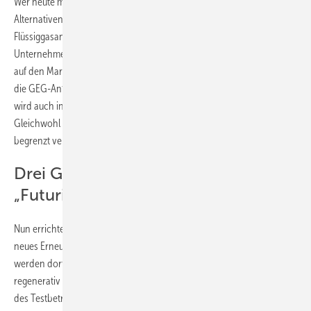
Wer heute mit fossilen Energieträgern handelt, braucht also
Alternativen, um langfristig im Geschäft zu bleiben. So hat der
Flüssiggasanbieter Primagas, Krefeld, schon 2018 als erstes
Unternehmen biogenes Flüssiggas (BioLPG, heute: „Futuria Propan“)
auf den Markt gebracht und seit 2020 erfüllt biogenes Flüssiggas auch
die GEG-Anforderungen an die Nutzung erneuerbarer Energien und
wird auch in der GEG-Novelle als Erfüllungsoption berücksichtigt.
Gleichwohl werden nachhaltige Biomasse und Abfallstoffe immer
begrenzt verfügbare Rohstoff bleiben.
Drei Gasthermen werden mit
„Futuria DME“ versorgt
Nun errichtet Primagas in Kesselsdorf bei Dresden Testanlagen für ein
neues Erneuerbare-Energien-Flüssiggas-Projekt. Bis Ende 2024
werden dort drei Tanks inklusive Gastherme mit „Futuria DME“, einem
regenerativ hergestellten Dimethylether (rDME) betrieben. Im Fokus
des Testbetriebs stehen die technischen Voraussetzungen für eine