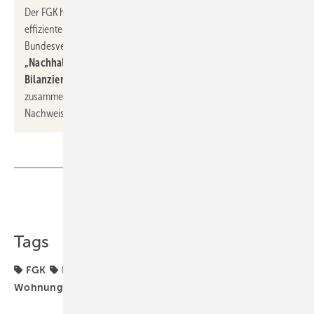
Der FGK hat gemeinsam mit der HEA − Fachgemeinschaft für
effiziente Energieanwendung e. V. und dem VfW −
Bundesverband für Wohnungslüftung e. V. ein Dokument zur
„Nachhaltigkeit von Wohnungslüftungsanlagen in der QNG-
Bilanzierung“
[
Download
] veröffentlicht. Darin ist
zusammengestellt, welche Informationen aktuell für die QNG-
Nachweisführung erforderlich sind.
Teilen
Link kopieren
Tags
FGK
HEA
Nachhaltigkeit
QNG
VfW
Wohnungslüftung
Ökobilanz