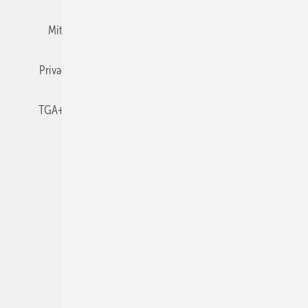
Mitgliedschaften und Engagement
Newsletter
Privacy Manager
RSS-Feed
TGA+E abonnieren
TGA+E-WissensCheck
Veranstaltungen / Webinare
© 2026 TGA+E Fachplaner