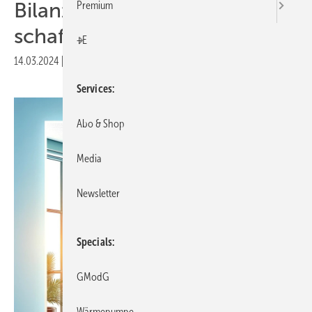
Bilanzierungsrahmen
Premium
schaffen
+E
14.03.2024
|
Druckvorschau
Services
Abo & Shop
Media
Newsletter
Specials
GModG
Wärmepumpe