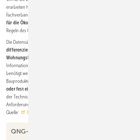
erarbeiten Hersteller von Wohnungslüftungsgeräten und -anlagen im
Fachverband Gebäude-Klima e. V. (FGK) repräsentative
Datensätze
für die Ökobilanzierung
von Wohnungslüftungsanlagen nach den
Regeln des QNG.
Die Datensätze ermöglichen voraussichtlich ab Mitte 2024
differenziertere Betrachtungsweisen und Berechnungen für
Wohnungslüftungsanlagen,
auch wenn diese detaillierteren
Informationen und Daten für eine Nachweisführung derzeit nicht
benötigt werden. Im Rahmen des QNG sind nämlich nur diejenigen
Bauprodukte zu bewerten, die vor Ort, also
bauseitig verarbeitet
oder fest eingebaut
werden. Für werksseitig fertigmontierte Produkte
der Technischen Gebäudeausrüstung (TGA) gelten die
Anforderungen nicht. ■
Quelle:
FGK
/ ml
QNG-Nachweisführung