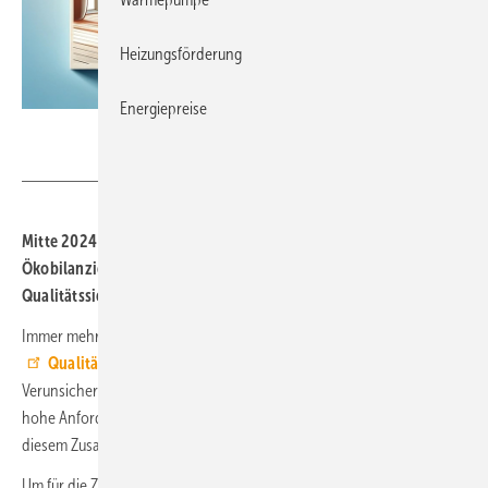
Heizungsförderung
Energiepreise
Erzeugt mit
DALL-E durch M. Löschhorn / Online-Redaktion
Mitte 2024 sollen repräsentative Datensätze für die
Ökobilanzierung der Wohnungslüftung nach dem
Qualitätssiegel Nachhaltiges Gebäude (QNG) vorliegen.
Immer mehr Bauträger beschäftigen sich mit dem
Qualitätssiegel Nachhaltiges Gebäude (QNG)
, die
Verunsicherung ist jedoch noch groß. Deshalb werden in vielen Fällen
hohe Anforderungen an
Herstellerdeklarationen
gestellt, die in
diesem Zusammenhang gar nicht eingehalten werden müssen.
Um für die Zukunft einen klaren
Bilanzierungsrahmen
zu schaffen,