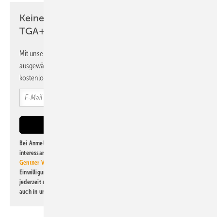
Keine Zeit? Kein Problem mit dem
TGA+E Newsletter!
Mit unserem Newsletter erhalten Sie regelmäßig von uns
ausgewählte Informationen und Neuigkeiten, gebündelt und
kostenlos direkt ins Postfach.
Bei Anmeldung zu diesem Newsletter bin ich damit einverstanden, über
interessante Verlags- und Online-Angebote
der Marken der Alfons W.
Gentner Verlag GmbH & Co. KG
informiert zu werden. Diese
Einwilligung kann ich jederzeit widerrufen und eine Abmeldung ist
jederzeit möglich. Informationen zum Umgang mit Daten finden Sie
auch in unserer
Datenschutzerklärung
.