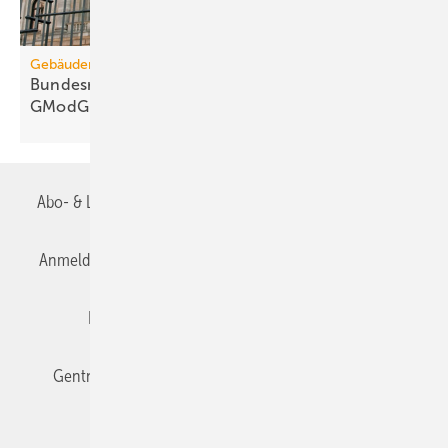
Gebäudemodernisierungsgesetz
Bundesrats­aus­schüsse: 67 Kritik­punkte zum
GModG-Entwurf
Abo- & Leserservice
AGB
Alle Inhalte chronologisch
Anmelden
Anmeldung & Registrierung
Datenschutz
Editor's choice
E-Paper
Fachbeiträge
Gentner Verlag
Impressum
Karriere bei Gentner
Team
Mediaservice