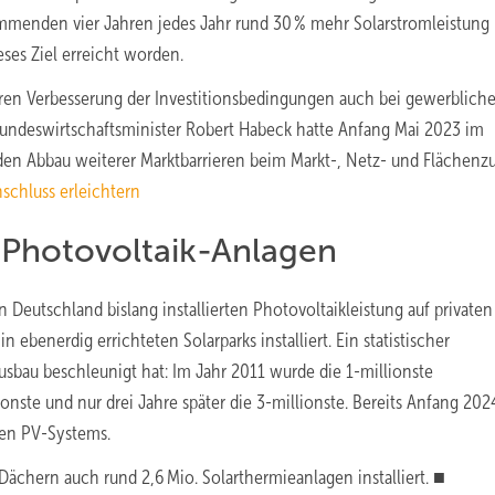
mmenden vier Jahren jedes Jahr rund 30 % mehr Solarstromleistung
ieses Ziel erreicht worden.
iteren Verbesserung der Investitionsbedingungen auch bei gewerblich
 Bundeswirtschaftsminister Robert Habeck hatte Anfang Mai 2023 im
den Abbau weiterer Marktbarrieren beim Markt-, Netz- und Flächenz
schluss erleichtern
. Photovoltaik-Anlagen
n Deutschland bislang installierten Photovoltaikleistung auf privaten
 ebenerdig errichteten Solarparks installiert. Ein statistischer
usbau beschleunigt hat: Im Jahr 2011 wurde die 1-millionste
nste und nur drei Jahre später die 3-millionste. Bereits Anfang 202
ten PV-Systems.
ächern auch rund 2,6 Mio. Solarthermieanlagen installiert. ■