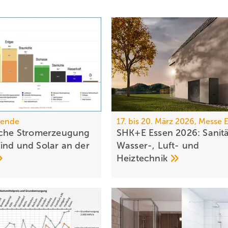
wende
17. bis 20. März 2026, Messe 
iche Stromerzeugung
SHK+E Essen 2026: Sanitä
ind und Solar an der
Wasser-, Luft- und
Heiztechnik