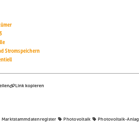
rtümer
3
lle
nd Stromspeichern
ntiell
eilen
Link kopieren
Marktstammdatenregister
Photovoltaik
Photovoltaik-Anla