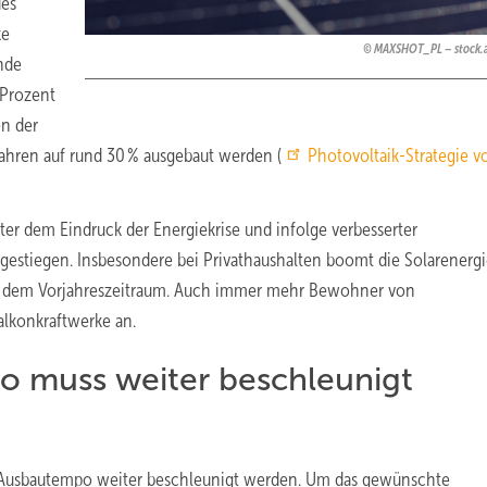
des
ke
MAXSHOT_PL – stock.
ande
 Prozent
en der
ahren auf rund 30 % ausgebaut werden (
Photovoltaik-Strategie 
ter dem Eindruck der Energiekrise und infolge verbesserter
estiegen. Insbesondere bei Privathaushalten boomt die Solarenergie
er dem Vorjahreszeitraum. Auch immer mehr Bewohner von
lkonkraftwerke an.
o muss weiter beschleunigt
k-Ausbautempo weiter beschleunigt werden. Um das gewünschte