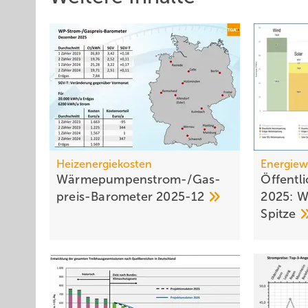
Heizenergiekosten
Energie
Wärmepumpen­strom-/Gas­
Öffentl
preis-Baro­meter
2025-12
2025: W
Spitze