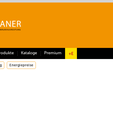
rodukte
Kataloge
Premium
+E
g
Energiepreise