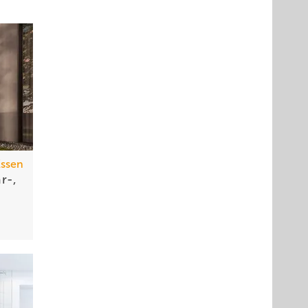
Essen
r-,