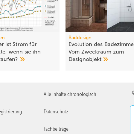
en
Baddesign
r ist Strom für
Evolution des Ba­de­zim­me
te, wenn sie ihn
Vom Zweck­raum zum
kaufen?
De­sign­ob­jekt
Alle Inhalte chronologisch
gistrierung
Datenschutz
Fachbeiträge