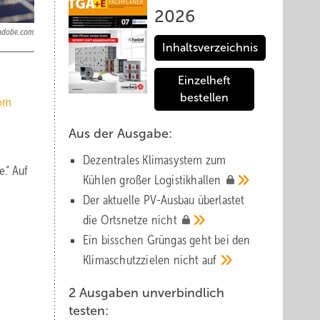
2026
adobe.com
Inhaltsverzeichnis
Einzelheft
bestellen
vom
Aus der Ausgabe:
Dezentrales Klimasystem zum
.“ Auf
Kühlen großer
Logistik­hallen
Der aktuelle PV-Ausbau über­lastet
die Orts­netze
nicht
Ein bisschen Grüngas geht bei den
Klima­schutz­zielen nicht
auf
2 Ausgaben unverbindlich
testen: