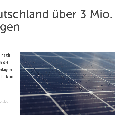
eutschland über 3 Mio.
agen
e nach
h die
anlagen
lt. Nun
eldet