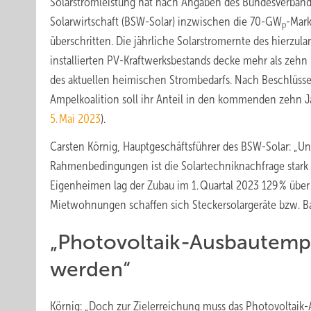
Solarstromleistung hat nach Angaben des Bundesverban
Solarwirtschaft (BSW-Solar) inzwischen die 70-GW
-Mar
p
überschritten. Die jährliche Solarstromernte des hierzul
installierten PV-Kraftwerksbestands decke mehr als zehn
des aktuellen heimischen Strombedarfs. Nach Beschlüss
Ampelkoalition soll ihr Anteil in den kommenden zehn J
5. Mai 2023
).
Carsten Körnig, Hauptgeschäftsführer des BSW-Solar: „Un
Rahmenbedingungen ist die Solartechniknachfrage stark g
Eigenheimen lag der Zubau im 1. Quartal 2023 129 % üb
Mietwohnungen schaffen sich Steckersolargeräte bzw. Ba
„Photovoltaik-Ausbautemp
werden“
Körnig: „Doch zur Zielerreichung muss das Photovoltai