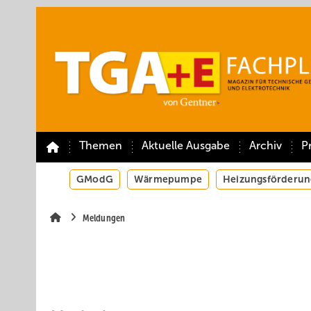
Springe
Springe
Springe
auf
auf
auf
Hauptinhalt
Hauptmenü
SiteSearch
Themen
Aktuelle Ausgabe
Archiv
P
GModG
Wärmepumpe
Heizungsförderun
Meldungen